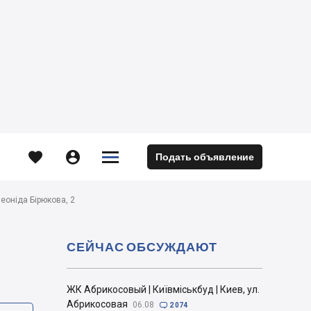





Подать объявление
м
Леоніда Бірюкова, 2
СЕЙЧАС ОБСУЖДАЮТ
ЖК Абрикосовый | Київміськбуд | Киев, ул.
Абрикосовая
06.08

2 074