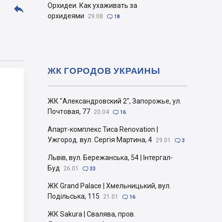
Орхидеи. Как ухаживать за

орхидеями
29.08

18
ЖК ГОРОДОВ УКРАИНЫ
ЖК "Александровский 2", Запорожье, ул.
Почтовая, 77
20.04

16
Апарт-комплекс Тиса Renovation |
Ужгород. вул. Сергія Мартина, 4
29.01

3
Львів, вул. Бережанська, 54 | Інтергал-
Буд
26.01

33
ЖК Grand Palace | Хмельницький, вул.
Подільська, 115
21.01

16
ЖК Sakura | Свалява, пров.