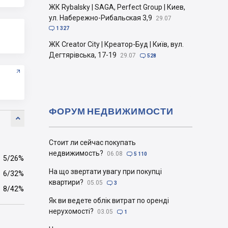
ЖК Rybalsky | SAGA, Perfect Group | Киев,
ул. Набережно-Рибальская 3,9
29.07

1 327
ЖК Creator City | Креатор-Буд | Київ, вул.
Дегтярівська, 17-19
29.07

528
ФОРУМ НЕДВИЖИМОСТИ

Стоит ли сейчас покупать
недвижимость?
06.08

5 110
5/26%
На що звертати увагу при покупці
6/32%
квартири?
05.05

3
8/42%
Як ви ведете облік витрат по оренді
нерухомості?
03.05

1