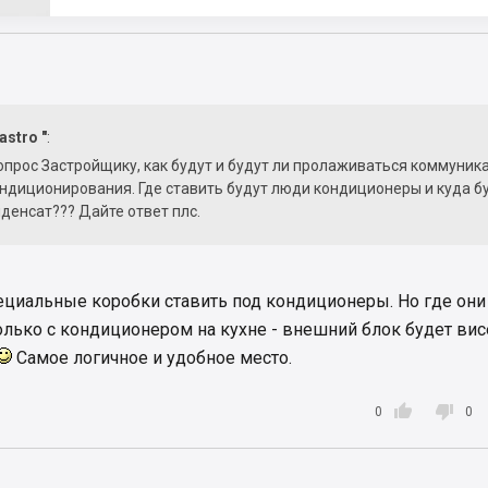
astro "
:
опрос Застройщику, как будут и будут ли пролаживаться коммуник
ндиционирования. Где ставить будут люди кондиционеры и куда б
денсат??? Дайте ответ плс.
пециальные коробки ставить под кондиционеры. Но где они
только с кондиционером на кухне - внешний блок будет вис
Самое логичное и удобное место.


0
0