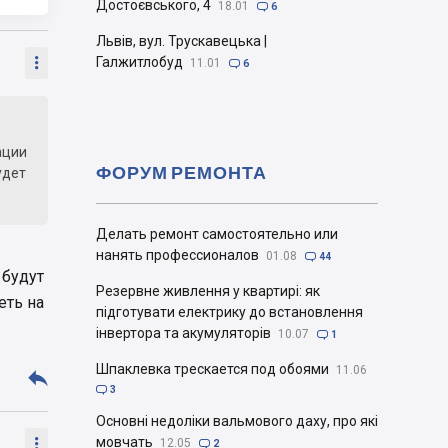
Достоєвського, 4
18.01

6
Львів, вул. Трускавецька |

Галжитлобуд
11.01

6
ации
ФОРУМ РЕМОНТА
удет
Делать ремонт самостоятельно или
нанять профессионалов
01.08

44
 будут
Резервне живлення у квартирі: як
еть на
підготувати електрику до встановлення
інвертора та акумуляторів
10.07

1
Шпаклевка трескается под обоями
11.06


3
Основні недоліки вальмового даху, про які

мовчать
12.05

2