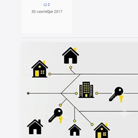
2

30 сентября 2017