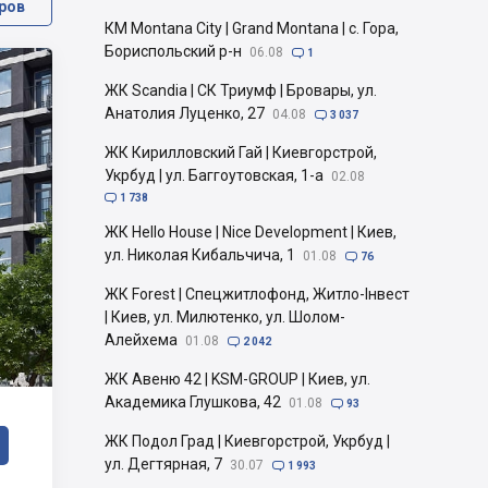
ров
КМ Montana City | Grand Montana | с. Гора,
Бориспольский р-н
06.08

1
ЖК Scandia | СК Триумф | Бровары, ул.
Анатолия Луценко, 27
04.08

3 037
ЖК Кирилловский Гай | Киевгорстрой,
Укрбуд | ул. Баггоутовская, 1-а
02.08

1 738
ЖК Hello House | Nice Development | Киев,
ул. Николая Кибальчича, 1
01.08

76
ЖК Forest | Спецжитлофонд, Житло-Інвест
| Киев, ул. Милютенко, ул. Шолом-
Алейхема
01.08

2 042
ЖК Авеню 42 | KSM-GROUP | Киев, ул.
Академика Глушкова, 42
01.08

93
ЖК Подол Град | Киевгорстрой, Укрбуд |
ул. Дегтярная, 7
30.07

1 993