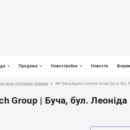



нда
Продажа
Новостройки
Новости
Фору
нь, Буча, Гостомель, Ворзель
ЖК Гранд Бурже | Linevich Group | Буча, бул. 
h Group | Буча, бул. Леоніда