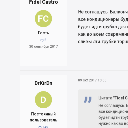
Fidel Castro
Не соглашусь. Балконч
FC
все кондиционеры буду
будет идти трубка для 
Гость
как во всем современн
2

сливы эти..трубки тор
30 сентября 2017
09 окт 2017 10:05
DrKirDn
D
Цитата
"Fidel C
Не соглашусь. 
все кондиционе
Постоянный
будет идти тру
пользователь
нужно как во в
149
