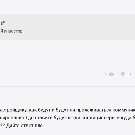
as"
:
 Я инвестор.


0
0
астройщику, как будут и будут ли пролаживаться коммуни
ирования. Где ставить будут люди кондиционеры и куда 
?? Дайте ответ плс.