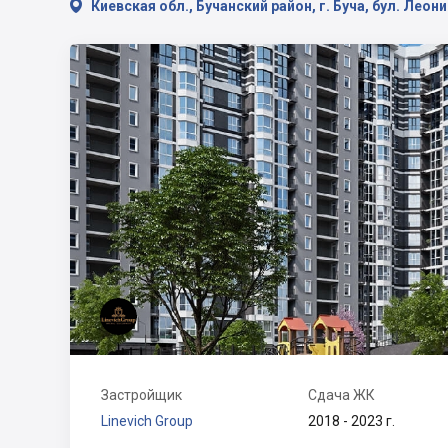

Киевская обл., Бучанский район, г. Буча, бул. Леон
Застройщик
Сдача ЖК
Linevich Group
2018 - 2023 г.