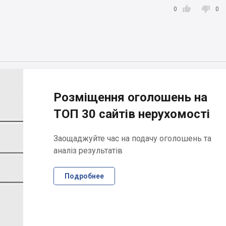


0
0
Розміщення оголошень на
ТОП 30 сайтів нерухомості
Заощаджуйте час на подачу оголошень та
аналіз результатів
Подробнее