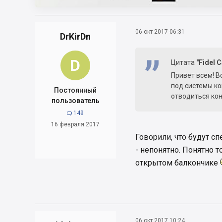
06 окт 2017 06:31
DrKirDn
D
Цитата
"Fidel C
Привет всем! В
под системы ко
Постоянный
отводиться кон
пользователь
149

16 февраля 2017
Говорили, что будут с
- непонятно. Понятно 
открытом балкончике
06 окт 2017 10:24