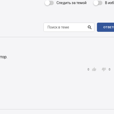
Следить за темой
В из


ОТВЕТ
тор.


0
0