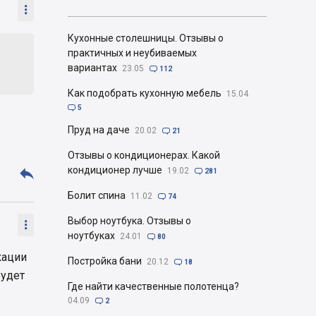

Кухонные столешницы. Отзывы о
практичных и неубиваемых
вариантах
23.05

112
Как подобрать кухонную мебель
15.04

5
Пруд на даче
20.02

21
Отзывы о кондиционерах. Какой

кондиционер лучше
19.02

281
Болит спина
11.02

74
Выбор ноутбука. Отзывы о

ноутбуках
24.01

80
кации
Постройка бани
20.12

18
будет
Где найти качественные полотенца?
04.09

2