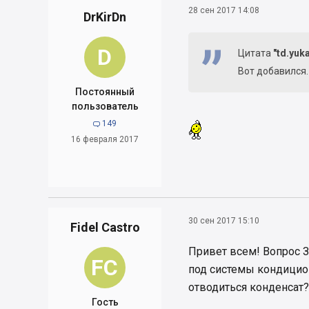
28 сен 2017 14:08
DrKirDn
D
Цитата
"td.yuk
Вот добавился.
Постоянный
пользователь
149

16 февраля 2017
30 сен 2017 15:10
Fidel Castro
Привет всем! Вопрос З
FC
под системы кондицион
отводиться конденсат?
Гость