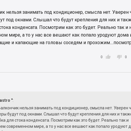
ик нельзя занимать под кондиционер, смысла нет. Уверен 
т под окнами. Слышал что будут крепления для них и так
стока конденсата. Посмотрим как это будет. Реально так и
ом мире, а то у нас все вешают как попало уродуют дома 
чащие и капающие на головы соседям и прохожим....посмот


0
0
astro "
:
Балкончик нельзя занимать под кондиционер, смысла нет. Уверен 
ры будут под окнами. Слышал что будут крепления для них и такж
бка для стока конденсата. Посмотрим как это будет. Реально так и
сем современном мире, а то у нас все вешают как попало уродуют 