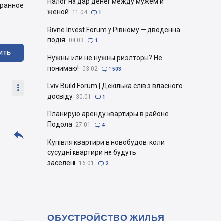
Налог на дар денег между мужем и
бранное
женой
11.04

1
Rivne Invest Forum у Рівному — дводенна
подія
04.03

1
ИТЬ
Нужны или не нужны риэлторы? Не
понимаю!
03.02

1 503
Lviv Build Forum | Декілька слів з власного

досвіду
30.01

1
Планирую аренду квартиры в районе
Подола
27.01

4

Купівля квартири в новобудові коли
сусудні квартири не будуть
заселені
16.01

2
ОБУСТРОЙСТВО ЖИЛЬЯ