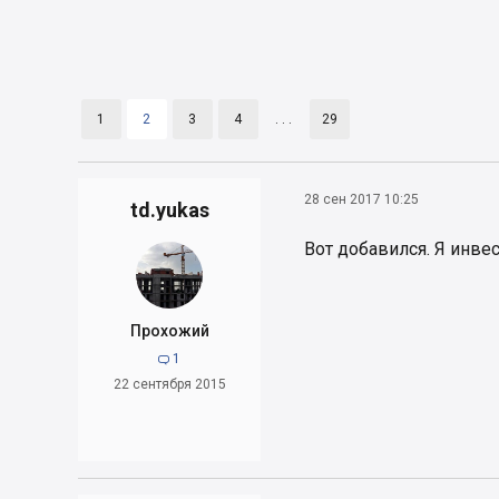
1
2
3
4
. . .
29
28 сен 2017 10:25
td.yukas
Вот добавился. Я инвес
Прохожий
1

22 сентября 2015