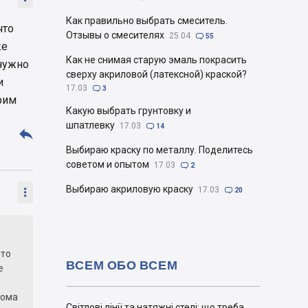
Как правильно выбрать смеситель.
что
Отзывы о смесителях
25.04

55
же
Как не снимая старую эмаль покрасить
 нужно
сверху акриловой (латексной) краской?
и
17.03

3
рим
Какую выбрать грунтовку и
шпатлевку
17.03

14

Выбираю краску по металлу. Поделитесь
советом и опытом
17.03

2
Выбираю акриловую краску
17.03


20
что
ВСЕМ ОБО ВСЕМ
е
дома
Світлові лінії та натяжні стелі: що треба