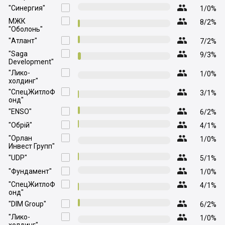

"Синергия"

1/0%

МЖК

8/2%
"Оболонь"

"Атлант"

7/2%

"Saga

9/3%
Development"

"Лико-

1/0%
холдинг"

"СпецЖитлоФ

3/1%
онд"

"ENSO"

6/2%

"Обрій"

4/1%

"Орлан

1/0%
Инвест Групп"

"UDP"

5/1%

"Фундамент"

1/0%

"СпецЖитлоФ

4/1%
онд"

"DIM Group"

6/2%

"Лико-

1/0%