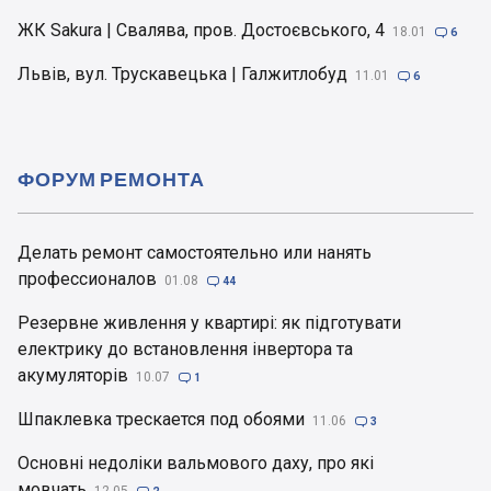
ЖК Sakura | Свалява, пров. Достоєвського, 4
18.01

6
Львів, вул. Трускавецька | Галжитлобуд
11.01

6
ФОРУМ РЕМОНТА
Делать ремонт самостоятельно или нанять
профессионалов
01.08

44
Резервне живлення у квартирі: як підготувати
електрику до встановлення інвертора та
акумуляторів
10.07

1
Шпаклевка трескается под обоями
11.06

3
Основні недоліки вальмового даху, про які
мовчать