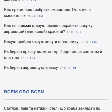
12.05

2
Как правильно выбрать смеситель. Отзывы о
смесителях
25.04

55
Как не снимая старую эмаль покрасить сверху
акриловой (латексной) краской?
17.03

3
Какую выбрать грунтовку и шпатлевку
17.03

14
Выбираю краску по металлу. Поделитесь советом и
опытом
17.03

2
Выбираю акриловую краску
17.03

20
ВСЕМ ОБО ВСЕМ
Світлові лінії та натяжні стелі: що треба закласти по