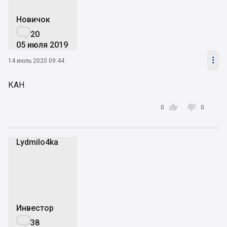
Новичок

20
05 июля 2019

14 июль 2020 09:44
КАН


0
0
Lydmilo4ka
L
Инвестор

38