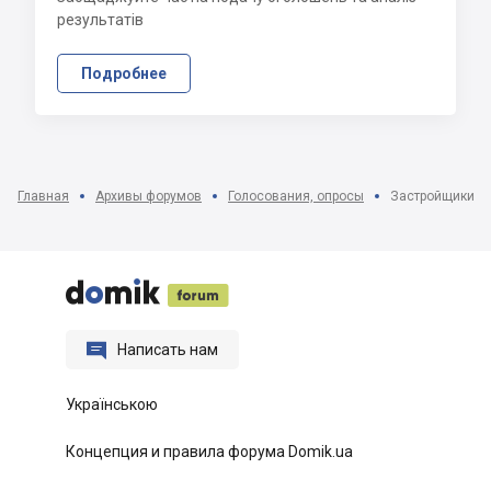
результатів
Подробнее
Главная
Архивы форумов
Голосования, опросы
Застройщики, д






Написать нам
Українською
Концепция и правила форума Domik.ua