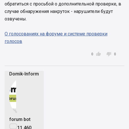
обратиться с просьбой о дополнительной проверке, в
случае обнаружения накруток - нарушители будут
озвучены.
О голосованиях на форуме и системе проверки
голосов


0
0
Domik-Inform


forum bot

11 460