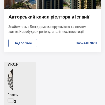
Авторський канал ріелтора в Іспанії
Знайомтесь з Бенідормом, нерухомістю та стилем
життя. Новобудови регіону, аналітика, інвестиції
Подробнее
+34624407828
V.P.O.P
Гость

3