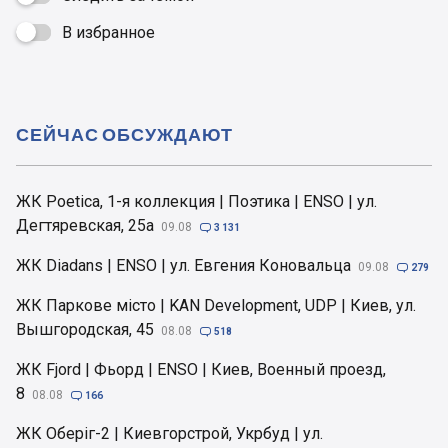
В избранное

СЕЙЧАС ОБСУЖДАЮТ
ЖК Poetica, 1-я коллекция | Поэтика | ENSO | ул.
Дегтяревская, 25а
09.08

3 131
ЖК Diadans | ENSO | ул. Евгения Коновальца
09.08

279
ЖК Паркове місто | KAN Development, UDP | Киев, ул.
Вышгородская, 45
08.08

518
ЖК Fjord | Фьорд | ENSO | Киев, Военный проезд,
8
08.08

166
ЖК Оберіг-2 | Киевгорстрой, Укрбуд | ул.