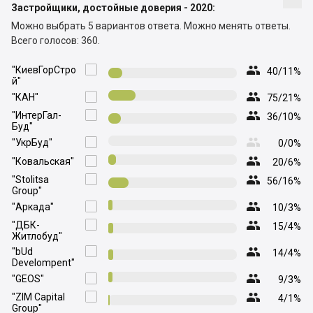
Застройщики, достойные доверия - 2020:
Можно выбрать 5 вариантов ответа.
Можно менять ответы.
Всего голосов: 360.

"КиевГорСтро

40/11%
й"

"КАН"

75/21%

"ИнтерГал-

36/10%
Буд"

"УкрБуд"

0/0%

"Ковальская"

20/6%

"Stolitsa

56/16%
Group"

"Аркада"

10/3%

"ДБК-

15/4%
Житлобуд"

"bUd

14/4%
Develompent"

"GEOS"

9/3%

"ZIM Capital

4/1%
Group"