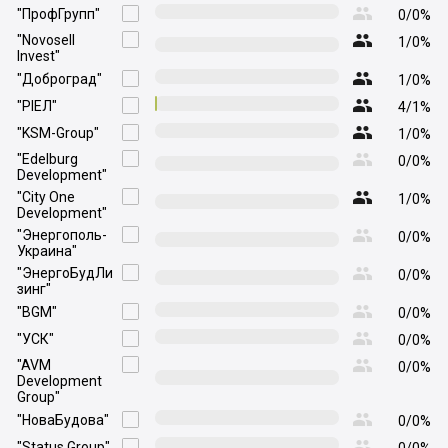

"ПрофГрупп"

0/0%

"Novosell

1/0%
Invest"

"Доброград"

1/0%

"РІЕЛ"

4/1%

"KSM-Group"

1/0%

"Edelburg

0/0%
Development"

"City One

1/0%
Development"

"Энергополь-

0/0%
Украина"

"ЭнергоБудЛи

0/0%
зинг"

"BGM"

0/0%

"УСК"

0/0%

"AVM

0/0%
Development
Group"

"НоваБудова"

0/0%

"Status Group"
