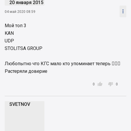
20 января 2015

04 май 2020 08:59
Мой топ 3
KAN
UDP
STOLITSA GROUP
Любопытно что КГС мало кто упоминает теперь 🤷🏻‍♀️
Растеряли доверие


0
0
SVETNOV
S