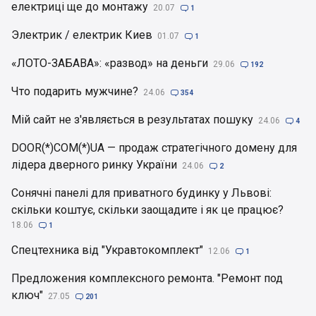
електриці ще до монтажу
20.07

1
Электрик / електрик Киев
01.07

1
«ЛОТО-ЗАБАВА»: «развод» на деньги
29.06

192
Что подарить мужчине?
24.06

354
Мій сайт не з'являється в результатах пошуку
24.06

4
DOOR(*)COM(*)UA — продаж стратегічного домену для
лідера дверного ринку України
24.06

2
Сонячні панелі для приватного будинку у Львові:
скільки коштує, скільки заощадите і як це працює?
18.06

1
Спецтехника від "Укравтокомплект"
12.06

1
Предложения комплексного ремонта. "Ремонт под
ключ"
27.05

201