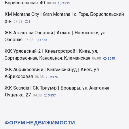
Бориспольская, 40
08.08

2 523
КМ Montana City | Gran Montana | с. Гора, Бориспольский
р-н
07.08

3
ЖК Атлант на Озерной | Атлант | Новоселки, ул.
Озерная
06.08

1 183
ЖК Урловский-2 | Киевгорстрой | Киев, ул.
Сортировочная, Канальная, Клеманская
06.08

2 075
ЖК Абрикосовый | Київміськбуд | Киев, ул.
Абрикосовая
06.08

2 074
ЖК Scandia | СК Триумф | Бровары, ул. Анатолия
Луценко, 27
04.08

3 037
ФОРУМ НЕДВИЖИМОСТИ