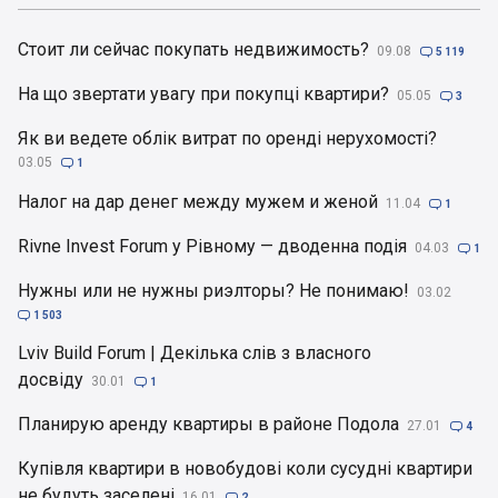
Стоит ли сейчас покупать недвижимость?
09.08

5 119
На що звертати увагу при покупці квартири?
05.05

3
Як ви ведете облік витрат по оренді нерухомості?
03.05

1
Налог на дар денег между мужем и женой
11.04

1
Rivne Invest Forum у Рівному — дводенна подія
04.03

1
Нужны или не нужны риэлторы? Не понимаю!
03.02

1 503
Lviv Build Forum | Декілька слів з власного
досвіду
30.01

1
Планирую аренду квартиры в районе Подола
27.01

4
Купівля квартири в новобудові коли сусудні квартири
не будуть заселені
16.01

2