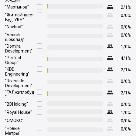
холдинг"

"Мартынов"

2/1%

"ЖитлоИнвест

0/0%
Буд-УКБ"

"Novbud"

0/0%

"Белый

0/0%
шоколад"

"Domira

1/0%
Development"

"Perfect

4/1%
Group"

"KDD

2/1%
Engineering"

"Riverside

0/0%
Development"

"ГАЛжитлобуд

2/1%
"

"BDHolding"

0/0%

"Royal House"

1/0%

"ОМОКС"

0/0%

"Новые

0/0%
Метры"