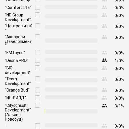
0/0%

"Comfort Life"

0/0%

"ND Group

0/0%
Development"

"Центральный

0/0%
"

"Акварели

0/0%
Девелопмент
"

"KM Групп"

0/0%

"Desna PRO"

1/0%

"BIG

0/0%
development"

"Team

0/0%
Development"

"Orange Bud"

0/0%

"ИН-БИЛД"

0/0%

"Cityconsult

3/1%
Development"
(Альянс
Новобуд)

-

0/0%