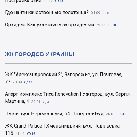
Постройка бани
20.12

18
Где найти качественные полотенца?
04.09

2
Орхидеи. Как ухаживать за орхидеями
29.08

18
ЖК ГОРОДОВ УКРАИНЫ
ЖК "Александровский 2", Запорожье, ул. Почтовая,
77
20.04

16
Апарт-комплекс Тиса Renovation | Ужгород. вул. Сергія
Мартина, 4
29.01

3
Львів, вул. Бережанська, 54 | Інтергал-Буд
26.01

33
ЖК Grand Palace | Хмельницький, вул. Подільська,
115
21.01

16