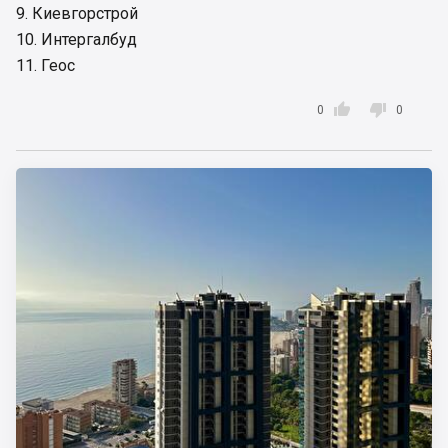
9. Киевгорстрой
10. Интергалбуд
11. Геос


0
0