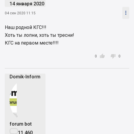
14 января 2020

04 сен 2020 11:15
Наш родной КГС!!!
Хоть ты лопни, хоть ты тресни!
КГС на первом месте!!!!


0
0
Domik-Inform


forum bot

11 460