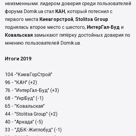
неизменными: лидером доверия среди пользователей
форума Domik.ua стал
КАН
, который потеснил с
первого места
Киевгорстрой
,
Stolitsa Group
поднялась второе место с шестого,
ИнтерГал-Буд
и
Ковальская
замыкают пятёрку достойных доверия по
мнению пользователей Domik.ua.
Итоги 2019
:
104 -"КиевГорСтрой"
96 - "КАН" (+2)
76 - "ИнтерГал-Буд" (+3)
68 - "УкрБуд" (-1)
65 - "Ковальская"
44 - "Stolitsa Group" (+2)
40 - "Аркада" (-5)
33 - "ДБК-Житлобуд" (-1)