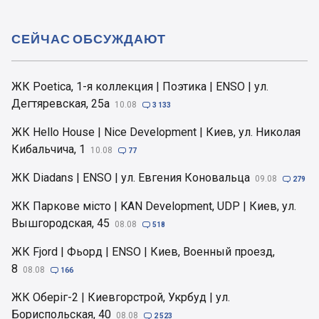
СЕЙЧАС ОБСУЖДАЮТ
ЖК Poetica, 1-я коллекция | Поэтика | ENSO | ул.
Дегтяревская, 25а
10.08

3 133
ЖК Hello House | Nice Development | Киев, ул. Николая
Кибальчича, 1
10.08

77
ЖК Diadans | ENSO | ул. Евгения Коновальца
09.08

279
ЖК Паркове місто | KAN Development, UDP | Киев, ул.
Вышгородская, 45
08.08

518
ЖК Fjord | Фьорд | ENSO | Киев, Военный проезд,
8
08.08

166
ЖК Оберіг-2 | Киевгорстрой, Укрбуд | ул.
Бориспольская, 40
08.08

2 523