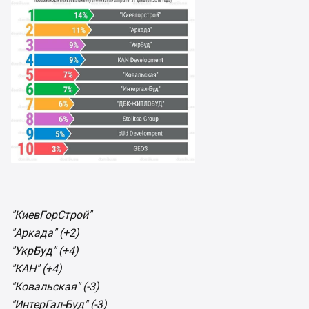
"КиевГорСтрой"
"Аркада" (+2)
"УкрБуд" (+4)
"КАН" (+4)
"Ковальская" (-3)
"ИнтерГал-Буд" (-3)