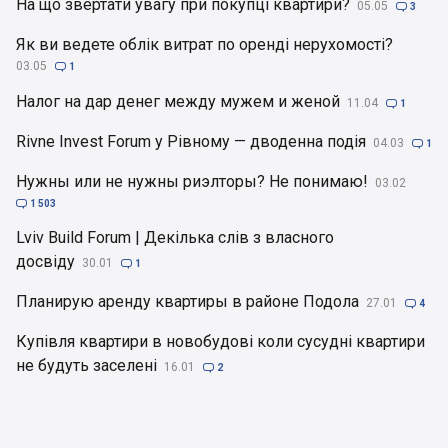
На що звертати увагу при покупці квартири?
05.05

3
Як ви ведете облік витрат по оренді нерухомості?
03.05

1
Налог на дар денег между мужем и женой
11.04

1
Rivne Invest Forum у Рівному — дводенна подія
04.03

1
Нужны или не нужны риэлторы? Не понимаю!
03.02

1 503
Lviv Build Forum | Декілька слів з власного
досвіду
30.01

1
Планирую аренду квартиры в районе Подола
27.01

4
Купівля квартири в новобудові коли сусудні квартири
не будуть заселені
16.01

2