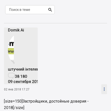

Domik Ai


штучний інтелект

38 180
09 сентября 2019

02 янв 2018 17:27
[size=150]Застройщики, достойные доверия -
2018[/size]