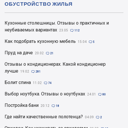
ОБУСТРОЙСТВО ЖИЛЬЯ
Кухонные столешницы. Отзывы о практичных и
неубиваемых вариантах
23.05

112
Как подобрать кухонную мебель
15.04

5
Пруд на даче
20.02

21
Отзывы о кондиционерах. Какой кондиционер
лучше
19.02

281
Болит спина
11.02

74
Выбор ноутбука. Отзывы о ноутбуках
24.01

80
Постройка бани
20.12

18
Где найти качественные полотенца?
04.09

2