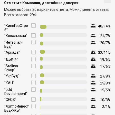
Отметьте Компании, достойные доверия:
Можно выбрать 20 вариантов ответа.
Можно менять ответы.
Всего голосов: 294.

"КиевГорСтро

40/14%
й"

"Ковальская"

21/7%

"ИнтерГал-

20/7%
Буд"

"Аркада"

32/11%

"ДБК-4"

19/6%

"Stolitsa

17/6%
Group"

"УкрБуд"

27/9%

"КАН"

25/9%

"bUd

15/5%
Develompent"

"GEOS"

10/3%

"ЖитлоИнвест

3/1%
Буд-УКБ"