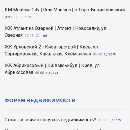
КМ Montana City | Gran Montana | с. Гора, Бориспольский
р-н
07.08

3
ЖК Атлант на Озерной | Атлант | Новоселки, ул.
Озерная
06.08

1 183
ЖК Урловский-2 | Киевгорстрой | Киев, ул.
Сортировочная, Канальная, Клеманская
06.08

2 075
ЖК Абрикосовый | Київміськбуд | Киев, ул.
Абрикосовая
06.08

2 074
ФОРУМ НЕДВИЖИМОСТИ
Стоит ли сейчас покупать недвижимость?
10.08

5 122