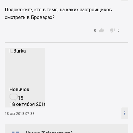
Подскажите, кто в теме, на каких застройщиков
смотреть в Броварах?


0
0
I_Burka
I
Новичок

15
18 октября 2018

18 окт 2018 07:38