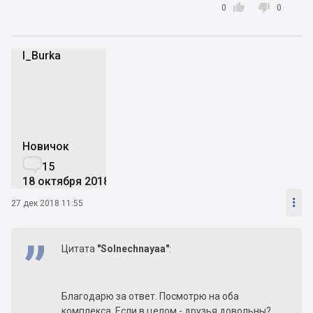


0
0
I_Burka
I
Новичок

15
18 октября 2018

27 дек 2018 11:55
Цитата
"Solnechnayaa"
:
Благодарю за ответ. Посмотрю на оба
комплекса. Если в целом - друзья довольны?