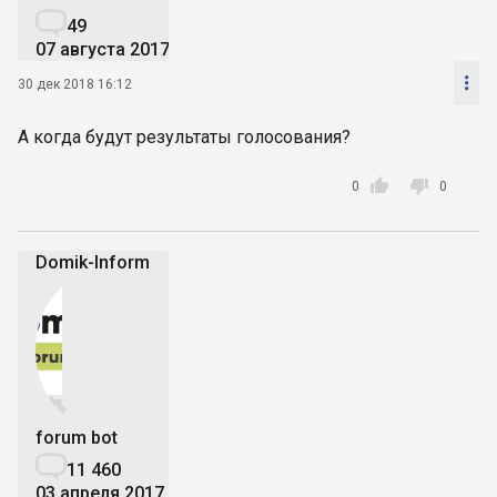

49
07 августа 2017

30 дек 2018 16:12
А когда будут результаты голосования?


0
0
Domik-Inform


forum bot

11 460
03 апреля 2017