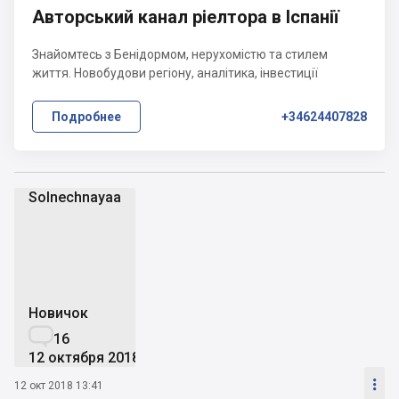
Авторський канал ріелтора в Іспанії
Знайомтесь з Бенідормом, нерухомістю та стилем
життя. Новобудови регіону, аналітика, інвестиції
Подробнее
+34624407828
Solnechnayaa
S
Новичок

16
12 октября 2018

12 окт 2018 13:41