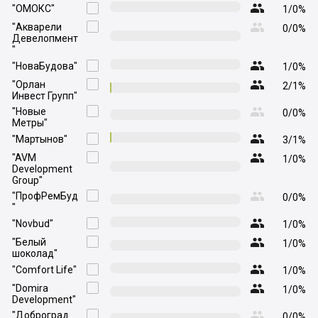

"ОМОКС"

1/0%

"Акварели

0/0%
Девелопмент
"

"НоваБудова"

1/0%

"Орлан

2/1%
Инвест Групп"

"Новые

0/0%
Метры"

"Мартынов"

3/1%

"AVM

1/0%
Development
Group"

"ПрофРемБуд

0/0%
"

"Novbud"

1/0%

"Белый

1/0%
шоколад"

"Comfort Life"

1/0%

"Domira

1/0%
Development"

"Доброград

0/0%