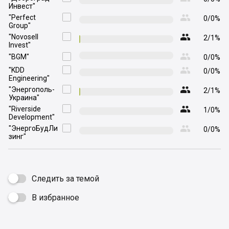
Инвест"

"Perfect

0/0%
Group"

"Novosell

2/1%
Invest"

"BGM"

0/0%

"KDD

0/0%
Engineering"

"Энергополь-

2/1%
Украина"

"Riverside

1/0%
Development"

"ЭнергоБудЛи

0/0%
зинг"
Следить за темой
В избранное
