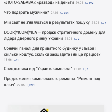
«ЛОТО-ЗАБАВА»: «развод» на деньги
29.06

192
Что подарить мужчине?
24.06

354
Мій сайт не з'являється в результатах пошуку
24.06

4
DOOR(*)COM(*)UA — продаж стратегічного домену для
лідера дверного ринку України
24.06

2
Сонячні панелі для приватного будинку у Львові:
скільки коштує, скільки заощадите і як це працює?
18.06

1
Спецтехника від "Укравтокомплект"
12.06

1
Предложения комплексного ремонта. "Ремонт под
ключ"
27.05

201