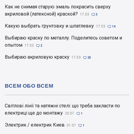
Как не снимая старую эмаль покрасить сверху
акриловой (латексной) краской?
17.03

3
Какую выбрать грунтовку и шпатлевку
17.03

14
Выбираю краску по металлу. Поделитесь советом и
опытом
17.03

2
Выбираю акриловую краску
17.03

20
ВСЕМ ОБО ВСЕМ
Світлові лінії та натяжні стелі: що треба закласти по
електриці ще до монтажу
20.07

1
Электрик / електрик Киев
01.07

1