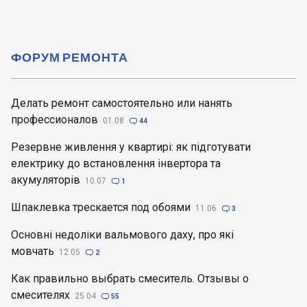
ФОРУМ РЕМОНТА
Делать ремонт самостоятельно или нанять
профессионалов
01.08

44
Резервне живлення у квартирі: як підготувати
електрику до встановлення інвертора та
акумуляторів
10.07

1
Шпаклевка трескается под обоями
11.06

3
Основні недоліки вальмового даху, про які
мовчать
12.05

2
Как правильно выбрать смеситель. Отзывы о
смесителях
25.04

55