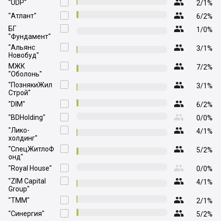

"UDP"

2/1%

"Атлант"

6/2%

БГ

1/0%
"Фундамент"

"Альянс

3/1%
Новобуд"

МЖК

7/2%
"Оболонь"

"ПознякиЖил

3/1%
Строй"

"DIM"

6/2%

"BDHolding"

0/0%

"Лико-

4/1%
холдинг"

"СпецЖитлоФ

5/2%
онд"

"Royal House"

0/0%

"ZIM Capital

4/1%
Group"

"ТММ"

2/1%

"Синергия"

5/2%