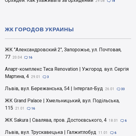
Орхидеи. Как ухаживать за орхидеями
29.08

18
ЖК ГОРОДОВ УКРАИНЫ
ЖК "Александровский 2", Запорожье, ул. Почтовая,
77
20.04

16
Апарт-комплекс Тиса Renovation | Ужгород. вул. Сергія
Мартина, 4
29.01

3
Львів, вул. Бережанська, 54 | Інтергал-Буд
26.01

33
ЖК Grand Palace | Хмельницький, вул. Подільська,
115
21.01

16
ЖК Sakura | Свалява, пров. Достоєвського, 4
18.01

6
Львів, вул. Трускавецька | Галжитлобуд
11.01

6