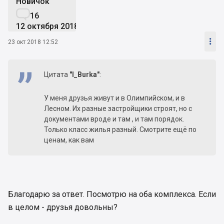
Новичок

16
12 октября 2018

23 окт 2018 12:52
Цитата
"I_Burka"
:
У меня друзья живут и в Олимпийском, и в
Лесном. Их разные застройщики строят, но с
документами вроде и там , и там порядок.
Только класс жилья разный. Смотрите ещё по
ценам, как вам
Благодарю за ответ. Посмотрю на оба комплекса. Если
в целом - друзья довольны?