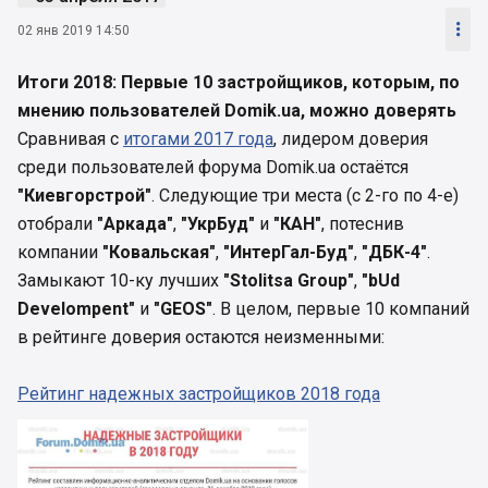

02 янв 2019 14:50
Итоги 2018: Первые 10 застройщиков, которым, по
мнению пользователей Domik.ua, можно доверять
Сравнивая с
итогами 2017 года
, лидером доверия
среди пользователей форума Domik.ua остаётся
"Киевгорстрой"
. Следующие три места (с 2-го по 4-е)
отобрали
"Аркада"
,
"УкрБуд"
и
"КАН"
, потеснив
компании
"Ковальская"
,
"ИнтерГал-Буд"
,
"ДБК-4"
.
Замыкают 10-ку лучших
"Stolitsa Group"
,
"bUd
Develompent"
и
"GEOS"
. В целом, первые 10 компаний
в рейтинге доверия остаются неизменными:
Рейтинг надежных застройщиков 2018 года