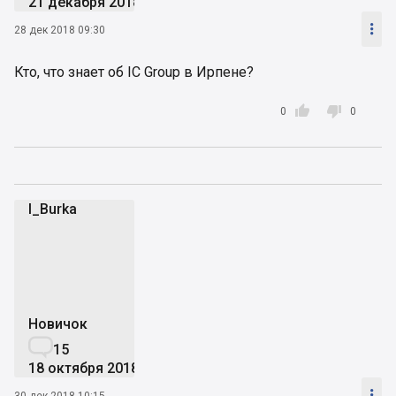
21 декабря 2018

28 дек 2018 09:30
Кто, что знает об IC Group в Ирпене?


0
0
I_Burka
I
Новичок

15
18 октября 2018

30 дек 2018 10:15