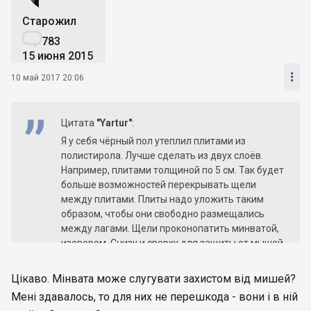
Старожил

783
15 июня 2015

10 май 2017 20:06
Цитата
"Yartur"
:
Я у себя чёрный пол утеплил плитами из
полистирола. Лучше сделать из двух слоёв.
Например, плитами толщиной по 5 см. Так будет
больше возможностей перекрывать щели
между плитами. Плиты надо уложить таким
образом, чтобы они свободно размещались
между лагами. Щели проконопатить минватой,
изовером. Снизу и сверху для защиты от мышей
расстелить минвату.
Цікаво. Мінвата може слугувати захистом від мишей?
Мені здавалось, то для них не перешкода - вони і в ній