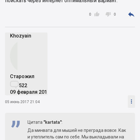
поискать через интернет оптимальный вариант.



0
0
Khozyain
Старожил

522
09 февраля 2016

05 июнь 2017 21:04
Цитата
"kartata"
:
Да минвата для мышей не преграда вовсе. Как
и утеплитель сам по себе. Мы выкладывали на