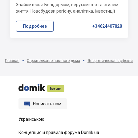
Знайомтесь з Бенідормом, нерухомістю та стилем
життя. Новобудови регіону, аналітика, інвестиції
Подробнее
+34624407828
Главная
Строительство частного дома
Энергетическая эффективн






Написать нам
Українською
Концепция и правила форума Domik.ua