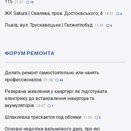
115
21.01

16
ЖК Sakura | Свалява, пров. Достоєвського, 4
18.01

6
Львів, вул. Трускавецька | Галжитлобуд
11.01

6
ФОРУМ РЕМОНТА
Делать ремонт самостоятельно или нанять
профессионалов
01.08

44
Резервне живлення у квартирі: як підготувати
електрику до встановлення інвертора та
акумуляторів
10.07

1
Шпаклевка трескается под обоями
11.06

3
Основні недоліки вальмового даху, про які