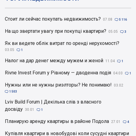
Стоит ли сейчас покупать недвижимость?
07.08

5 116
На що звертати увагу при покупці квартири?
05.05

3
Як ви ведете облік витрат по оренді нерухомості?
03.05

1
Налог на дар денег между мужем и женой
11.04

1
Rivne Invest Forum у Рівному — дводенна подія
04.03

1
Нужны или не нужны риэлторы? Не понимаю!
03.02

1 503
Lviv Build Forum | Декілька слів з власного
досвіду
30.01

1
Планирую аренду квартиры в районе Подола
27.01

4
Купівля квартири в новобудові коли сусудні квартири