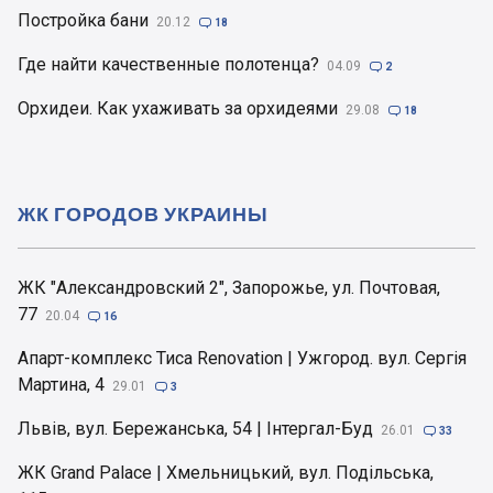
Постройка бани
20.12

18
Где найти качественные полотенца?
04.09

2
Орхидеи. Как ухаживать за орхидеями
29.08

18
ЖК ГОРОДОВ УКРАИНЫ
ЖК "Александровский 2", Запорожье, ул. Почтовая,
77
20.04

16
Апарт-комплекс Тиса Renovation | Ужгород. вул. Сергія
Мартина, 4
29.01

3
Львів, вул. Бережанська, 54 | Інтергал-Буд
26.01

33
ЖК Grand Palace | Хмельницький, вул. Подільська,