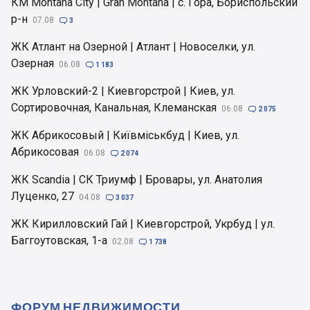
КМ Montana City | Gran Montana | с. Гора, Бориспольский
р-н
07.08

3
ЖК Атлант на Озерной | Атлант | Новоселки, ул.
Озерная
06.08

1 183
ЖК Урловский-2 | Киевгорстрой | Киев, ул.
Сортировочная, Канальная, Клеманская
06.08

2 075
ЖК Абрикосовый | Київміськбуд | Киев, ул.
Абрикосовая
06.08

2 074
ЖК Scandia | СК Триумф | Бровары, ул. Анатолия
Луценко, 27
04.08

3 037
ЖК Кирилловский Гай | Киевгорстрой, Укрбуд | ул.
Баггоутовская, 1-а
02.08

1 738
ФОРУМ НЕДВИЖИМОСТИ