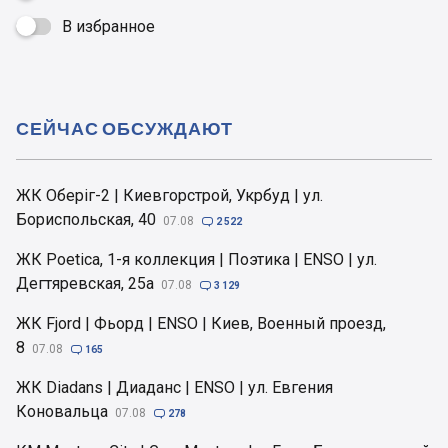
В избранное

СЕЙЧАС ОБСУЖДАЮТ
ЖК Оберіг-2 | Киевгорстрой, Укрбуд | ул.
Бориспольская, 40
07.08

2 522
ЖК Poetica, 1-я коллекция | Поэтика | ENSO | ул.
Дегтяревская, 25а
07.08

3 129
ЖК Fjord | Фьорд | ENSO | Киев, Военный проезд,
8
07.08

165
ЖК Diadans | Диаданс | ENSO | ул. Евгения
Коновальца
07.08

278