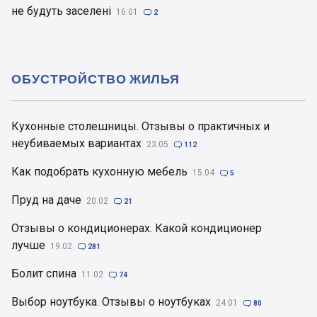
не будуть заселені
16.01

2
ОБУСТРОЙСТВО ЖИЛЬЯ
Кухонные столешницы. Отзывы о практичных и
неубиваемых вариантах
23.05

112
Как подобрать кухонную мебель
15.04

5
Пруд на даче
20.02

21
Отзывы о кондиционерах. Какой кондиционер
лучше
19.02

281
Болит спина
11.02

74
Выбор ноутбука. Отзывы о ноутбуках
24.01

80