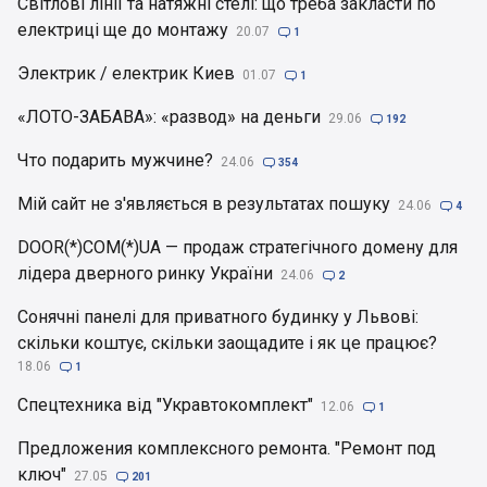
Світлові лінії та натяжні стелі: що треба закласти по
електриці ще до монтажу
20.07

1
Электрик / електрик Киев
01.07

1
«ЛОТО-ЗАБАВА»: «развод» на деньги
29.06

192
Что подарить мужчине?
24.06

354
Мій сайт не з'являється в результатах пошуку
24.06

4
DOOR(*)COM(*)UA — продаж стратегічного домену для
лідера дверного ринку України
24.06

2
Сонячні панелі для приватного будинку у Львові:
скільки коштує, скільки заощадите і як це працює?
18.06

1
Спецтехника від "Укравтокомплект"
12.06

1
Предложения комплексного ремонта. "Ремонт под
ключ"
27.05

201