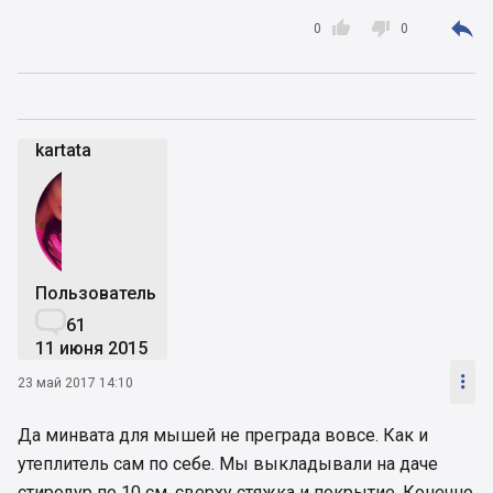



0
0
kartata
Пользователь

61
11 июня 2015

23 май 2017 14:10
Да минвата для мышей не преграда вовсе. Как и
утеплитель сам по себе. Мы выкладывали на даче
стиродур по 10 см. сверху стяжка и покрытие. Конечно