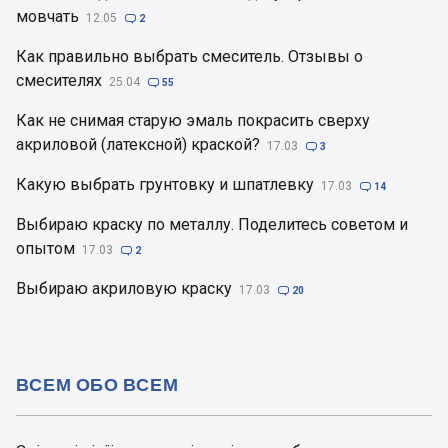
мовчать
12.05

2
Как правильно выбрать смеситель. Отзывы о
смесителях
25.04

55
Как не снимая старую эмаль покрасить сверху
акриловой (латексной) краской?
17.03

3
Какую выбрать грунтовку и шпатлевку
17.03

14
Выбираю краску по металлу. Поделитесь советом и
опытом
17.03

2
Выбираю акриловую краску
17.03

20
ВСЕМ ОБО ВСЕМ