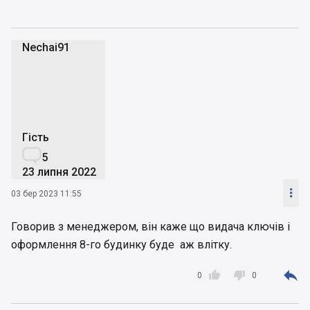
Nechai91
N
Гість

5
23 липня 2022

03 бер 2023 11:55
Говорив з менеджером, він каже що видача ключів і
оформлення 8-го будинку буде аж влітку.



0
0