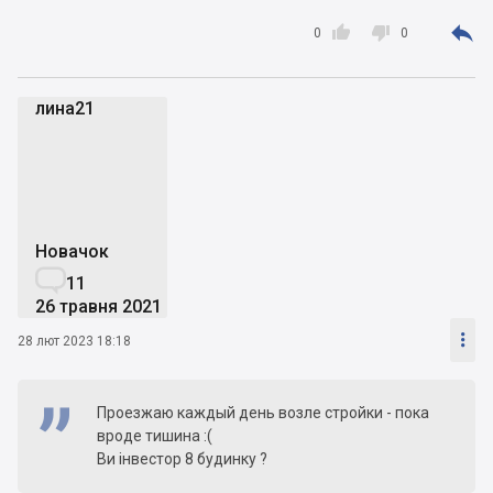



0
0
лина21
л
Новачок

11
26 травня 2021

28 лют 2023 18:18
Проезжаю каждый день возле стройки - пока
вроде тишина :(
Ви інвестор 8 будинку ?