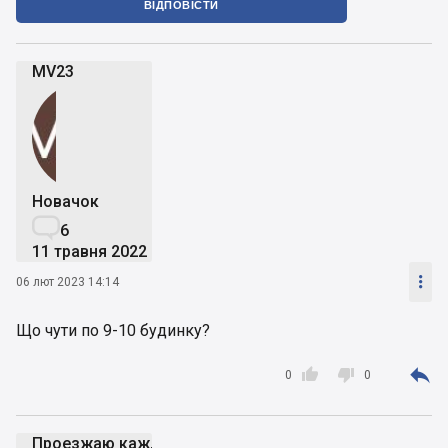
ВІДПОВІСТИ
MV23
Новачок

6
11 травня 2022

06 лют 2023 14:14
Що чути по 9-10 будинку?



0
0
Проезжаю каждый день возле стройки - пока вроде 