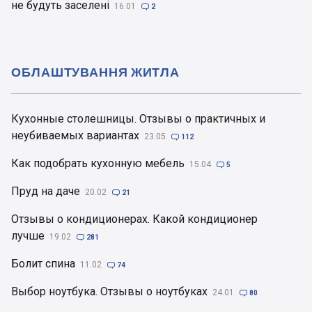
не будуть заселені
16.01

2
ОБЛАШТУВАННЯ ЖИТЛА
Кухонные столешницы. Отзывы о практичных и
неубиваемых вариантах
23.05

112
Как подобрать кухонную мебель
15.04

5
Пруд на даче
20.02

21
Отзывы о кондиционерах. Какой кондиционер
лучше
19.02

281
Болит спина
11.02

74
Выбор ноутбука. Отзывы о ноутбуках
24.01

80