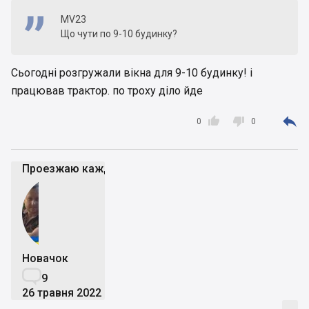
MV23
Що чути по 9-10 будинку?
Сьогодні розгружали вікна для 9-10 будинку! і
працював трактор. по троху діло йде



0
0
Проезжаю каждый день возле стройки - пока вроде 
Новачок

9
26 травня 2022