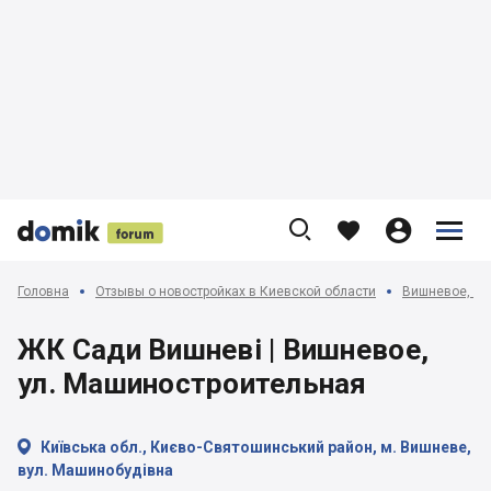











Головна
Отзывы о новостройках в Киевской области
Вишневое, Кр
ЖК Сади Вишневі | Вишневое,
ул. Машиностроительная

Київська обл., Києво-Святошинський район, м. Вишневе,
вул. Машинобудівна