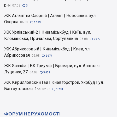
р-н
07.08

3
ЖК Атлант на Озерній | Атлант | Новосілки, вул.
Озерна
06.08

1 183
ЖК Урлівський-2 | Київміськбуд | Київ, вул.
Клеманська, Причальна, Сортувальна
06.08

2 075
ЖК Абрикосовый | Київміськбуд | Киев, ул.
Абрикосовая
06.08

2 074
ЖК Scandia | БК Триумф | Бровари, вул. Анатолія
Луценка, 27
04.08

3 037
ЖК Кирилловский Гай | Киевгорстрой, Укрбуд | ул.
Баггоутовская, 1-а
02.08

1 738
ФОРУМ НЕРУХОМОСТІ