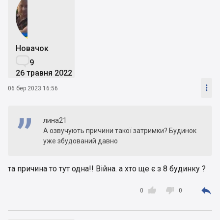
Новачок

9
26 травня 2022

06 бер 2023 16:56
лина21
А озвучують причини такої затримки? Будинок
уже збудований давно
та причина то тут одна!! Війна. а хто ще є з 8 будинку ?



0
0