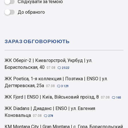
Слідкувати за темою
До обраного

ЗАРАЗ ОБГОВОРЮЮТЬ
ЖК Оберіг-2 | Киевгорстрой, Укрбуд | ул.
Бориспольская, 40
07.08

2 522
ЖК Poetica, 1-я коллекция | Поэтика | ENSO | ул.
Дегтяревская, 25а
07.08

3 129
ЖК Fjord | ENSO | Київ, Військовий проїзд, 8
07.08

165
ЖК Diadans | Диаданс | ENSO | ул. Евгения
Коновальца
07.08

278
КМ Montana City | Gran Montana | с. Гора, Бориспольский