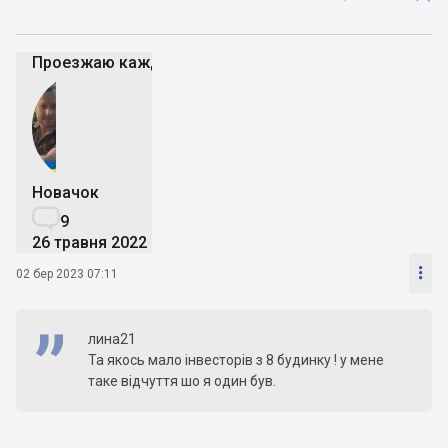
Проезжаю каждый день возле стройки - пока вроде 
Новачок

9
26 травня 2022

02 бер 2023 07:11
лина21
Та якось мало інвесторів з 8 будинку ! у мене
таке відчуття шо я один був.