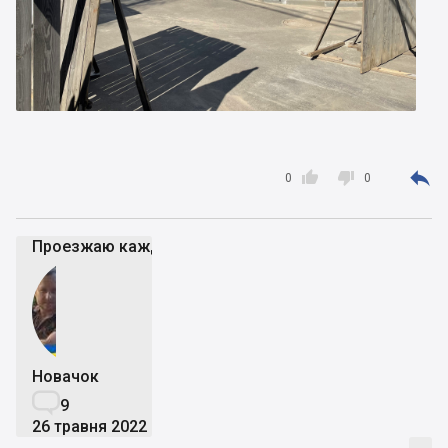



0
0
Проезжаю каждый день возле стройки - пока вроде 
Новачок

9
26 травня 2022