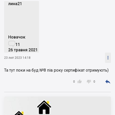
лина21
л
Новачок

11
26 травня 2021

23 лют 2023 14:18
Та тут поки на буд №8 пів року сертифікат отримують)



0
0