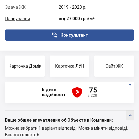
Здача ЖК
2019 - 2023 р.
Планування
від 27 000 грн/м²

Консультант
Карточка Домік
Карточка ЛУН
Сайт ЖК





75
Індекс
надійності
з 220

Ваше общее впечатление об Объекте и Компании:
Можна вибрати 1 варіант відповіді.
Можна міняти відповіді.
Всього голосів: 6.