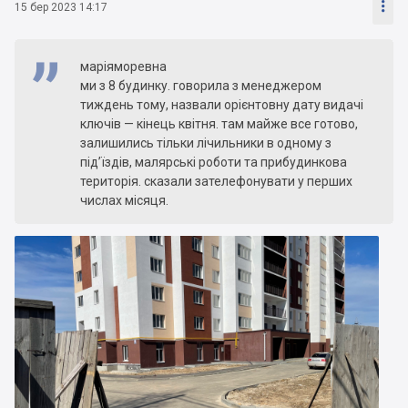

15 бер 2023 14:17
маріяморевна
ми з 8 будинку. говорила з менеджером
тиждень тому, назвали орієнтовну дату видачі
ключів — кінець квітня. там майже все готово,
залишились тільки лічильники в одному з
під’їздів, малярські роботи та прибудинкова
територія. сказали зателефонувати у перших
числах місяця.