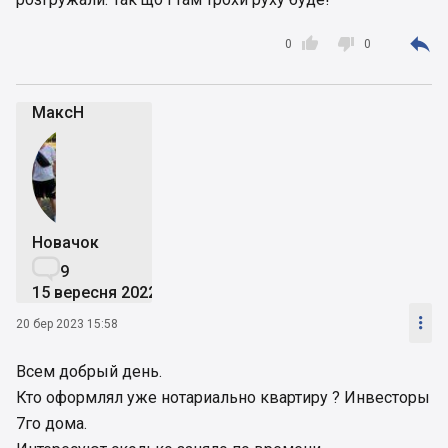



0
0
МаксН
Новачок

9
15 вересня 2022

20 бер 2023 15:58
Всем добрый день.
Кто оформлял уже нотариально квартиру ? Инвесторы
7го дома.