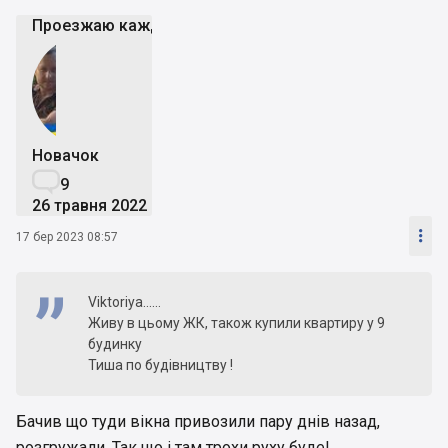
Проезжаю каждый день возле стройки - пока вроде 
Новачок

9
26 травня 2022

17 бер 2023 08:57
Viktoriya……
Живу в цьому ЖК, також купили квартиру у 9
будинку
Тиша по будівництву !
Бачив що туди вікна привозили пару днів назад,
розгружали. Так що і там трохи руху буде!