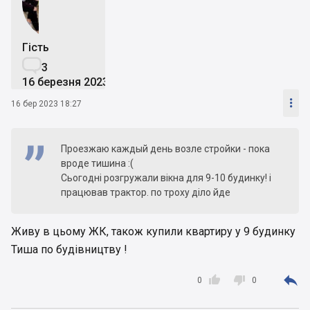
Гість

3
16 березня 2023

16 бер 2023 18:27
Проезжаю каждый день возле стройки - пока
вроде тишина :(
Сьогодні розгружали вікна для 9-10 будинку! і
працював трактор. по троху діло йде
Живу в цьому ЖК, також купили квартиру у 9 будинку
Тиша по будівництву !



0
0