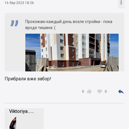

16 бер 2023 18:26
Проезжаю каждый день возле стройки - пока
вроде тишина :(
Прибрали вже забор!



0
0
Viktoriya……