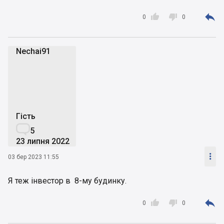



0
0
Nechai91
N
Гість

5
23 липня 2022

03 бер 2023 11:55
Я теж інвестор в 8-му будинку.



0
0