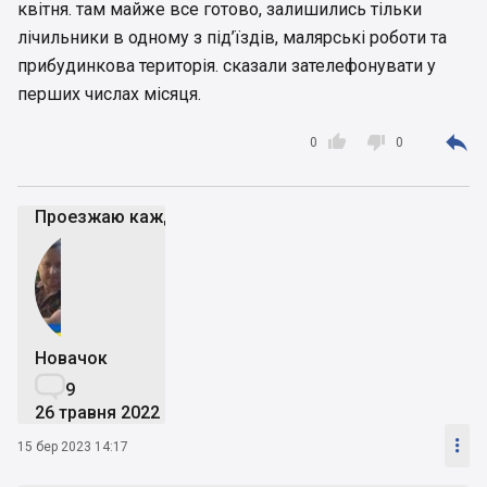
квітня. там майже все готово, залишились тільки
лічильники в одному з під’їздів, малярські роботи та
прибудинкова територія. сказали зателефонувати у
перших числах місяця.



0
0
Проезжаю каждый день возле стройки - пока вроде 
Новачок

9
26 травня 2022

15 бер 2023 14:17