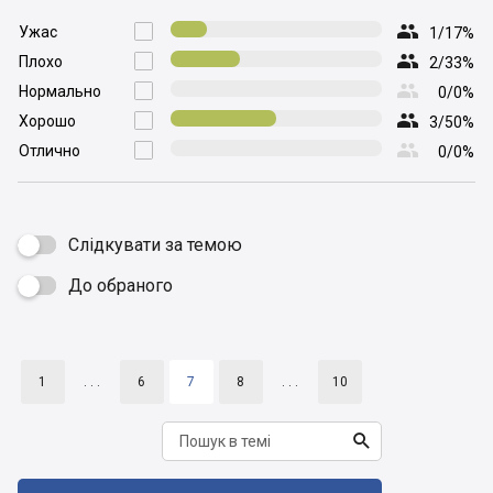

Ужас

1/17%

Плохо

2/33%

Нормально

0/0%

Хорошо

3/50%

Отлично

0/0%
Слідкувати за темою
До обраного

1
. . .
6
7
8
. . .
10
