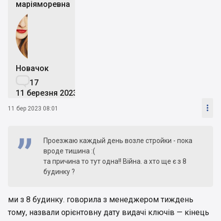
маріяморевна
Новачок

17
11 березня 2023

11 бер 2023 08:01
Проезжаю каждый день возле стройки - пока
вроде тишина :(
та причина то тут одна!! Війна. а хто ще є з 8
будинку ?
ми з 8 будинку. говорила з менеджером тиждень
тому, назвали орієнтовну дату видачі ключів — кінець