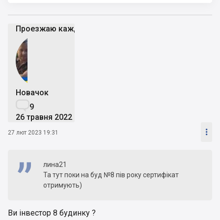
Проезжаю каждый день возле стройки - пока вроде 
Новачок

9
26 травня 2022

27 лют 2023 19:31
лина21
Та тут поки на буд №8 пів року сертифікат
отримують)
Ви інвестор 8 будинку ?