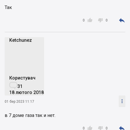
Так



0
0
Ketchunez
K
Користувач

31
18 лютого 2018

01 бер 2023 11:17
в 7 доме газа так и нет.



0
0