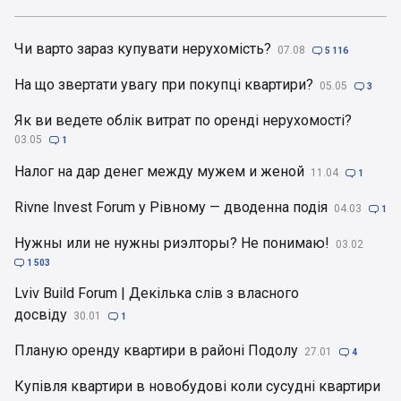
Чи варто зараз купувати нерухомість?
07.08

5 116
На що звертати увагу при покупці квартири?
05.05

3
Як ви ведете облік витрат по оренді нерухомості?
03.05

1
Налог на дар денег между мужем и женой
11.04

1
Rivne Invest Forum у Рівному — дводенна подія
04.03

1
Нужны или не нужны риэлторы? Не понимаю!
03.02

1 503
Lviv Build Forum | Декілька слів з власного
досвіду
30.01

1
Планую оренду квартири в районі Подолу
27.01

4
Купівля квартири в новобудові коли сусудні квартири