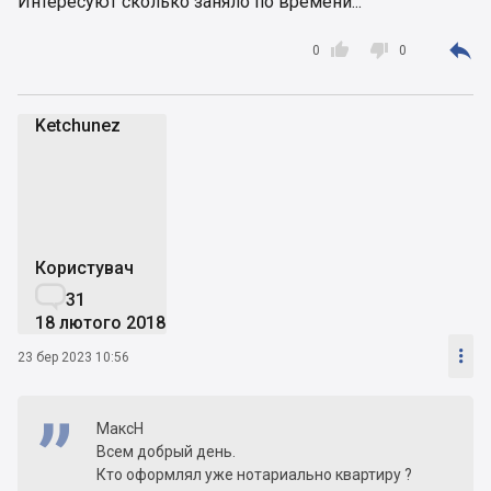
Интересуют сколько заняло по времени...



0
0
Ketchunez
K
Користувач

31
18 лютого 2018

23 бер 2023 10:56
МаксН
Всем добрый день.
Кто оформлял уже нотариально квартиру ?