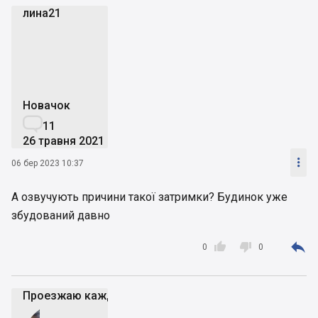
лина21
л
Новачок

11
26 травня 2021

06 бер 2023 10:37
А озвучують причини такої затримки? Будинок уже
збудований давно



0
0
Проезжаю каждый день возле стройки - пока вроде 