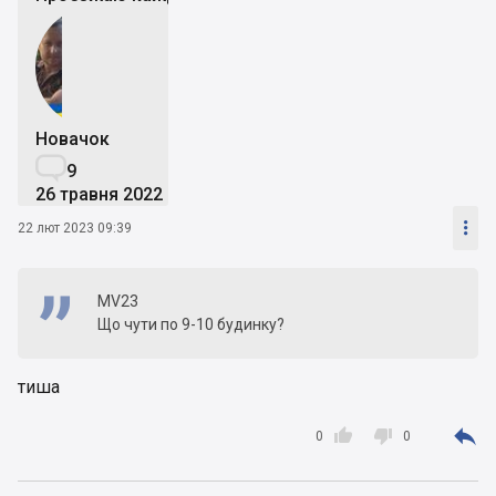
Новачок

9
26 травня 2022

22 лют 2023 09:39
MV23
Що чути по 9-10 будинку?
тиша



0
0