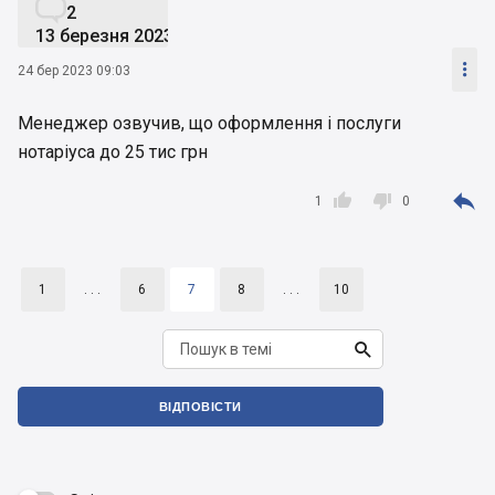

2
13 березня 2023

24 бер 2023 09:03
Менеджер озвучив, що оформлення і послуги
нотаріуса до 25 тис грн



1
0
1
. . .
6
7
8
. . .
10

ВІДПОВІСТИ