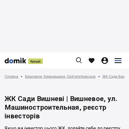











Головна
Вишневое, Крюковщина, Святопетровское
ЖК Сади Вишнев
ЖК Сади Вишневі | Вишневое, ул.
Машиностроительная, реєстр
інвесторів
Якщо ви інвестор цього ЖК, додайте себе до реєстру.