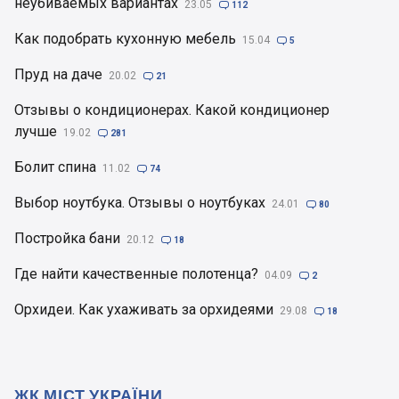
неубиваемых вариантах
23.05

112
Как подобрать кухонную мебель
15.04

5
Пруд на даче
20.02

21
Отзывы о кондиционерах. Какой кондиционер
лучше
19.02

281
Болит спина
11.02

74
Выбор ноутбука. Отзывы о ноутбуках
24.01

80
Постройка бани
20.12

18
Где найти качественные полотенца?
04.09

2
Орхидеи. Как ухаживать за орхидеями
29.08

18
ЖК МІСТ УКРАЇНИ