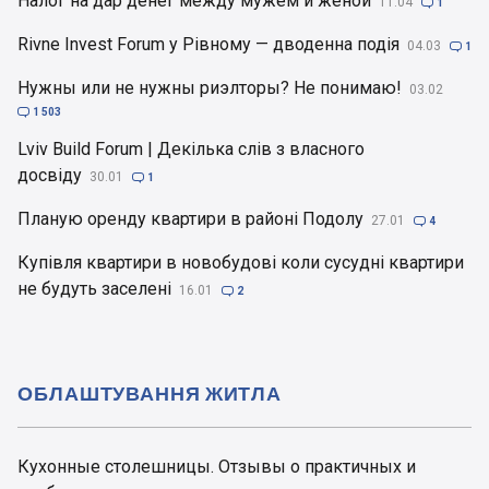
Налог на дар денег между мужем и женой
11.04

1
Rivne Invest Forum у Рівному — дводенна подія
04.03

1
Нужны или не нужны риэлторы? Не понимаю!
03.02

1 503
Lviv Build Forum | Декілька слів з власного
досвіду
30.01

1
Планую оренду квартири в районі Подолу
27.01

4
Купівля квартири в новобудові коли сусудні квартири
не будуть заселені
16.01

2
ОБЛАШТУВАННЯ ЖИТЛА
Кухонные столешницы. Отзывы о практичных и