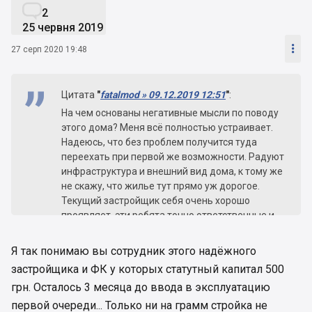

2
25 червня 2019

27 серп 2020 19:48
Цитата
"
fatalmod » 09.12.2019 12:51
"
:
На чем основаны негативные мысли по поводу
этого дома? Меня всё полностью устраивает.
Надеюсь, что без проблем получится туда
переехать при первой же возможности. Радуют
инфраструктура и внешний вид дома, к тому же
не скажу, что жилье тут прямо уж дорогое.
Текущий застройщик себя очень хорошо
проявляет, эти ребята точно ответственные и
надежные, поэтому ждем.
Я так понимаю вы сотрудник этого надёжного
застройщика и ФК у которых статутный капитал 500
грн. Осталось 3 месяца до ввода в эксплуатацию
первой очереди... Только ни на грамм стройка не