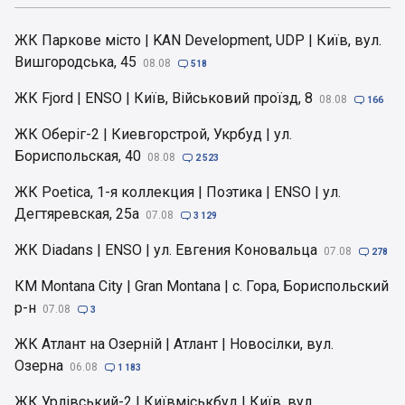
ЖК Паркове місто | KAN Development, UDP | Київ, вул.
Вишгородська, 45
08.08

518
ЖК Fjord | ENSO | Київ, Військовий проїзд, 8
08.08

166
ЖК Оберіг-2 | Киевгорстрой, Укрбуд | ул.
Бориспольская, 40
08.08

2 523
ЖК Poetica, 1-я коллекция | Поэтика | ENSO | ул.
Дегтяревская, 25а
07.08

3 129
ЖК Diadans | ENSO | ул. Евгения Коновальца
07.08

278
КМ Montana City | Gran Montana | с. Гора, Бориспольский
р-н
07.08

3
ЖК Атлант на Озерній | Атлант | Новосілки, вул.
Озерна
06.08

1 183
ЖК Урлівський-2 | Київміськбуд | Київ, вул.