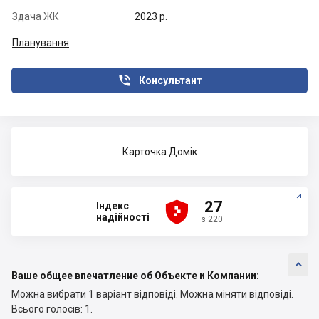
Здача ЖК
2023 р.
Планування

Консультант
Карточка Домік





27
Індекс
надійності
з 220

Ваше общее впечатление об Объекте и Компании:
Можна вибрати 1 варіант відповіді.
Можна міняти відповіді.
Всього голосів: 1.