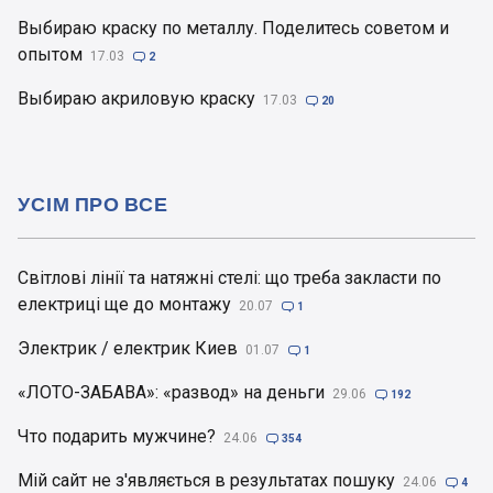
Выбираю краску по металлу. Поделитесь советом и
опытом
17.03

2
Выбираю акриловую краску
17.03

20
УСІМ ПРО ВСЕ
Світлові лінії та натяжні стелі: що треба закласти по
електриці ще до монтажу
20.07

1
Электрик / електрик Киев
01.07

1
«ЛОТО-ЗАБАВА»: «развод» на деньги
29.06

192
Что подарить мужчине?
24.06

354
Мій сайт не з'являється в результатах пошуку
24.06

4