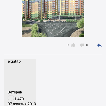



0
0
elgatito
e
Ветеран

1 470
07 жовтня 2013