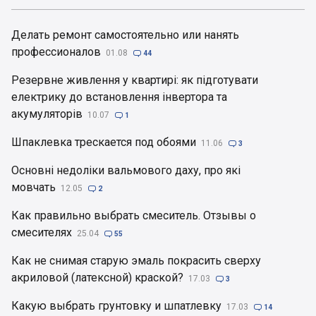
Делать ремонт самостоятельно или нанять
профессионалов
01.08

44
Резервне живлення у квартирі: як підготувати
електрику до встановлення інвертора та
акумуляторів
10.07

1
Шпаклевка трескается под обоями
11.06

3
Основні недоліки вальмового даху, про які
мовчать
12.05

2
Как правильно выбрать смеситель. Отзывы о
смесителях
25.04

55
Как не снимая старую эмаль покрасить сверху
акриловой (латексной) краской?
17.03

3
Какую выбрать грунтовку и шпатлевку
17.03

14