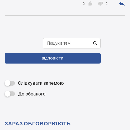



0
0

ВІДПОВІСТИ
Слідкувати за темою
До обраного

ЗАРАЗ ОБГОВОРЮЮТЬ