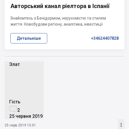
Авторський канал ріелтора в Іспанії
Знайомтесь з Бенідормом, нерухомістю та стилем
життя. Новобудови регіону, аналітика, інвестиції
Детальніше
+34624407828
Элат
Э
Гість

2
25 червня 2019

25 черв 2019 15:01