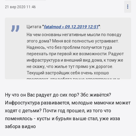

21 вер 2020 11:46
Цитата
"
fatalmod » 09.12.2019 12:51
"
:
На чем основаны негативные мысли по поводу
этого дома? Меня всё полностью устраивает.
Надеюсь, что без проблем получится туда
переехать при первой же возможности. Радуют
инфраструктура и внешний вид дома, к тому же
не скажу, что жилье тут прямо уж дорогое.
Текущий застройщик себя очень хорошо
проявляет, эти ребята точно ответственные и
надежные, поэтому ждем.
Ну что он Вас радует до сих пор? Збс живётся?
Инфростуктура развивается, молодые мамочки может
ходят с детьми? Почти год прошел, из того что
поменялось - кусты и бурьян выше стал, уже изза
забора видно