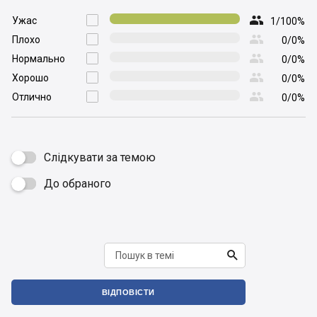

Ужас

1/100%

Плохо

0/0%

Нормально

0/0%

Хорошо

0/0%

Отлично

0/0%
Слідкувати за темою
До обраного


ВІДПОВІСТИ