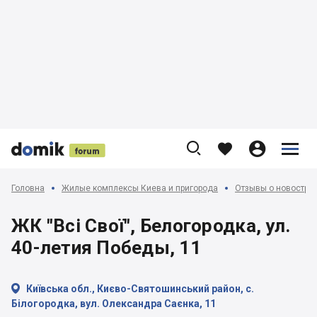











Головна
Жилые комплексы Киева и пригорода
Отзывы о новострой
ЖК "Всі Свої", Белогородка, ул.
40-летия Победы, 11

Київська обл., Києво-Святошинський район, с.
Білогородка, вул. Олександра Саєнка, 11