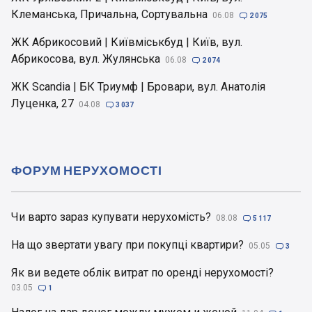
Клеманська, Причальна, Сортувальна
06.08

2 075
ЖК Абрикосовий | Київміськбуд | Київ, вул.
Абрикосова, вул. Жулянська
06.08

2 074
ЖК Scandia | БК Триумф | Бровари, вул. Анатолія
Луценка, 27
04.08

3 037
ФОРУМ НЕРУХОМОСТІ
Чи варто зараз купувати нерухомість?
08.08

5 117
На що звертати увагу при покупці квартири?
05.05

3
Як ви ведете облік витрат по оренді нерухомості?
03.05

1