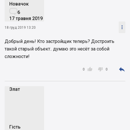
Новачок

6
17 травня 2019

18 груд 2019 13:20
Добрый день! Кто застройщик теперь? Достроить
такой старый объект.. думаю это несёт за собой
сложности!



0
0
Элат
Э
Гість