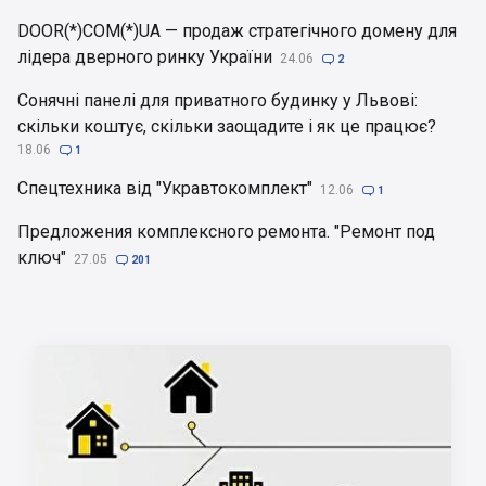
DOOR(*)COM(*)UA — продаж стратегічного домену для
лідера дверного ринку України
24.06

2
Сонячні панелі для приватного будинку у Львові:
скільки коштує, скільки заощадите і як це працює?
18.06

1
Спецтехника від "Укравтокомплект"
12.06

1
Предложения комплексного ремонта. "Ремонт под
ключ"
27.05

201