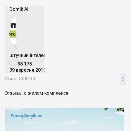
Domik Ai


штучний інтелект

38 178
09 вересня 2019

20 жовт 2015 19:01
Отзывы о жилом комплексе