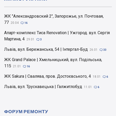
ЖК "Александровский 2", Запорожье, ул. Почтовая,
77
20.04

16
Апарт-комплекс Тиса Renovation | Ужгород. вул. Сергія
Мартина, 4
29.01

3
Львів, вул. Бережанська, 54 | Інтергал-Буд
26.01

33
ЖК Grand Palace | Хмельницький, вул. Подільська,
115
21.01

16
ЖК Sakura | Свалява, пров. Достоєвського, 4
18.01

6
Львів, вул. Трускавецька | Галжитлобуд
11.01

6
ФОРУМ РЕМОНТУ