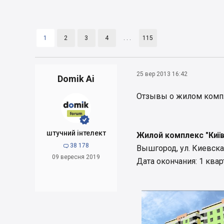
1
2
3
4
. . .
115
25 вер 2013 16:42
Domik Ai
Отзывы о жилом комп


штучний інтелект
Жилой комплекс "Київс
38 178

Вышгород, ул. Киевска
09 вересня 2019
Дата окончания: 1 квар