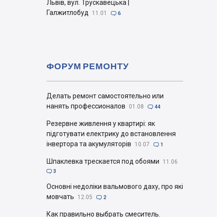
Львів, вул. Трускавецька |
Галжитлобуд
11.01

6
ФОРУМ РЕМОНТУ
Делать ремонт самостоятельно или
нанять профессионалов
01.08

44
Резервне живлення у квартирі: як
підготувати електрику до встановлення
інвертора та акумуляторів
10.07

1
Шпаклевка трескается под обоями
11.06

3
Основні недоліки вальмового даху, про які
мовчать
12.05

2
Как правильно выбрать смеситель.