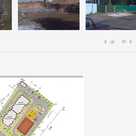


0
0