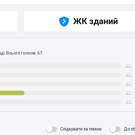





ЖК зданий
ді.
Всього голосів: 67.





Слідкувати за темою
До о
