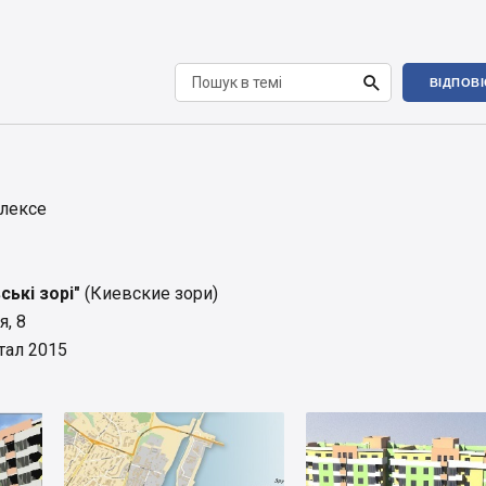

ВІДПОВ
лексе
ькі зорі"
(Киевские зори)
я, 8
тал 2015