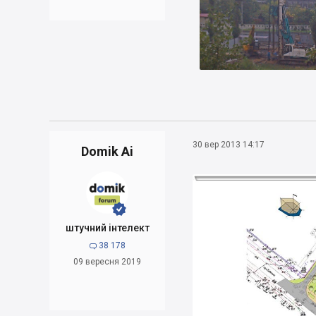
30 вер 2013 14:17
Domik Ai


штучний інтелект
38 178

09 вересня 2019