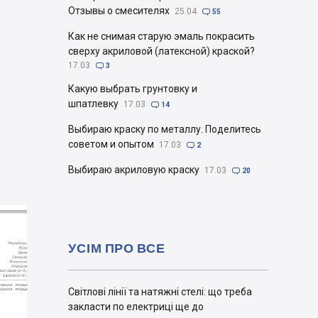
Отзывы о смесителях
25.04

55
Как не снимая старую эмаль покрасить
сверху акриловой (латексной) краской?
17.03

3
Какую выбрать грунтовку и
шпатлевку
17.03

14
Выбираю краску по металлу. Поделитесь
советом и опытом
17.03

2
Выбираю акриловую краску
17.03

20
УСІМ ПРО ВСЕ
Світлові лінії та натяжні стелі: що треба
закласти по електриці ще до