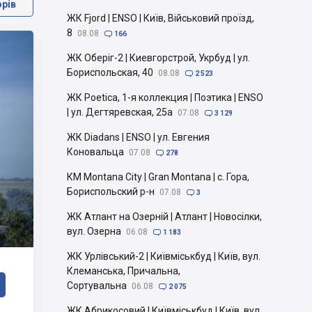
орів
ЖК Fjord | ENSO | Київ, Військовий проїзд,
8
08.08

166
ЖК Оберіг-2 | Киевгорстрой, Укрбуд | ул.
Бориспольская, 40
08.08

2 523
ЖК Poetica, 1-я коллекция | Поэтика | ENSO
| ул. Дегтяревская, 25а
07.08

3 129
ЖК Diadans | ENSO | ул. Евгения
Коновальца
07.08

278
КМ Montana City | Gran Montana | с. Гора,
Бориспольский р-н
07.08

3
ЖК Атлант на Озерній | Атлант | Новосілки,
вул. Озерна
06.08

1 183
ЖК Урлівський-2 | Київміськбуд | Київ, вул.
Клеманська, Причальна,
Сортувальна
06.08

2 075
ЖК Абрикосовий | Київміськбуд | Київ, вул.