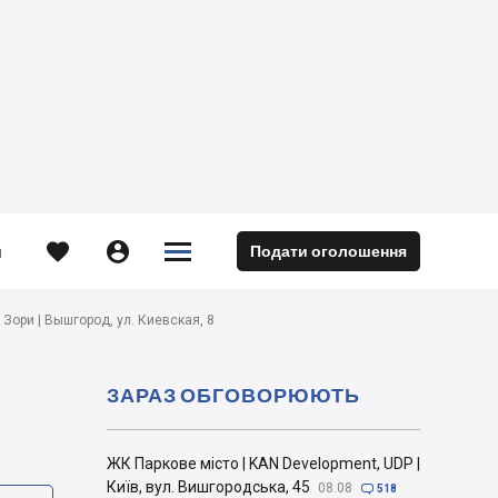





Подати оголошення
м
 Зори | Вышгород, ул. Киевская, 8
ЗАРАЗ ОБГОВОРЮЮТЬ
ЖК Паркове місто | KAN Development, UDP |
Київ, вул. Вишгородська, 45
08.08

518