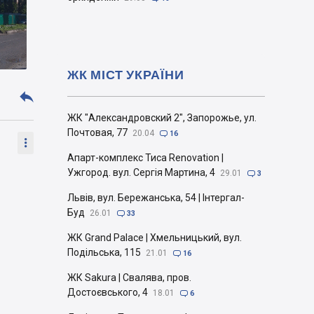
ЖК МІСТ УКРАЇНИ

ЖК "Александровский 2", Запорожье, ул.
Почтовая, 77
20.04

16

Апарт-комплекс Тиса Renovation |
Ужгород. вул. Сергія Мартина, 4
29.01

3
Львів, вул. Бережанська, 54 | Інтергал-
Буд
26.01

33
ЖК Grand Palace | Хмельницький, вул.
Подільська, 115
21.01

16
ЖК Sakura | Свалява, пров.
Достоєвського, 4
18.01

6