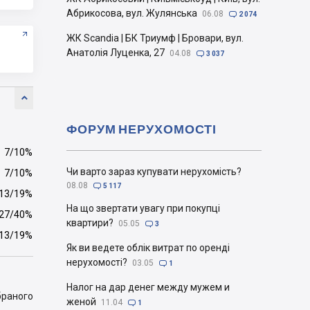
Абрикосова, вул. Жулянська
06.08

2 074
ЖК Scandia | БК Триумф | Бровари, вул.
Анатолія Луценка, 27
04.08

3 037

ФОРУМ НЕРУХОМОСТІ
7/10%
Чи варто зараз купувати нерухомість?
7/10%
08.08

5 117
13/19%
На що звертати увагу при покупці
27/40%
квартири?
05.05

3
13/19%
Як ви ведете облік витрат по оренді
нерухомості?
03.05

1
Налог на дар денег между мужем и
браного
женой
11.04

1