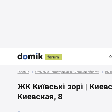





О
Головна
Отзывы о новостройках в Киевской области
Вышг
ЖК Київські зорі | Киев
Киевская, 8