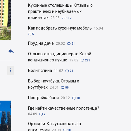
Кухонные столешницы. Отзывы о
практичных и неубиваемых
вариантах
23.05

112
Как подобрать кухонную мебель
15.04

5
Пруд на даче
20.02

21

Отзывы о кондиционерах. Какой
кондиционер лучше
19.02

281

Болит спина
11.02

74
Выбор ноутбука. Отзывы о
ноутбуках
24.01

80
Постройка бани
20.12

18
Где найти качественные полотенца?
04.09

2
Орхидеи. Как ухаживать за
орхидеями
29.08

18