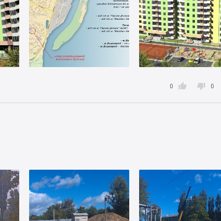


0
0