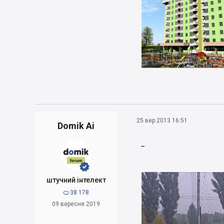
25 вер 2013 16:51
Domik Ai
_


штучний інтелект
38 178

09 вересня 2019