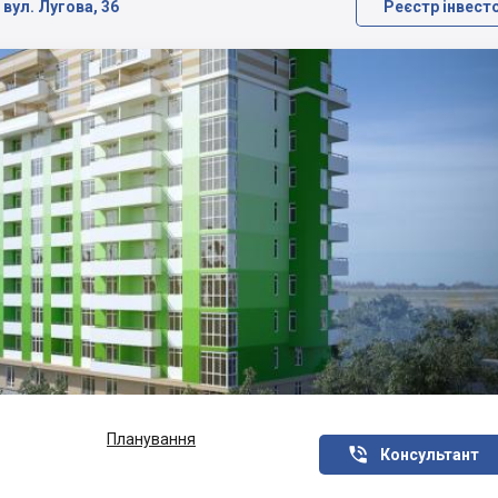
вул. Лугова, 36
Реєстр інвест
Планування

Консультант