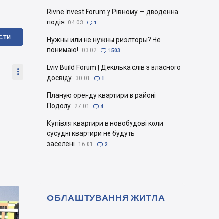
Rivne Invest Forum у Рівному — дводенна
подія
04.03

1
ІСТИ
Нужны или не нужны риэлторы? Не
понимаю!
03.02

1 503
Lviv Build Forum | Декілька слів з власного

досвіду
30.01

1
Планую оренду квартири в районі
Подолу
27.01

4
Купівля квартири в новобудові коли
сусудні квартири не будуть
заселені
16.01

2
ОБЛАШТУВАННЯ ЖИТЛА