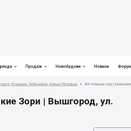



ренда
Продаж
Новобудови
Новини
Фору
ород, Осещина, Лебедевка, Новые Петровцы
ЖК Київські зорі | Киевские
ские Зори | Вышгород, ул.