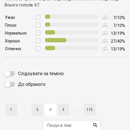
Всього голосів: 67.

Ужас

7/10%

Плохо

7/10%

Нормально

13/19%

Хорошо

27/40%

Отлично

13/19%
Слідкувати за темою
До обраного

1
. . .
3
4
5
. . .
115
