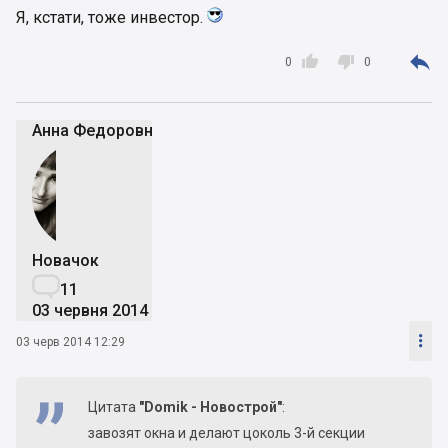
Я, кстати, тоже инвестор.



0
0
Анна Федоровна
Новачок

11
03 червня 2014

03 черв 2014 12:29
Цитата
"Domik - Новострой"
:
завозят окна и делают цоколь 3-й секции