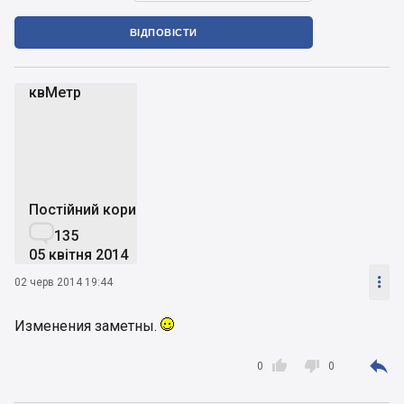
ВІДПОВІСТИ
квМетр
к
Постійний користувач

135
05 квітня 2014

02 черв 2014 19:44
Изменения заметны.



0
0