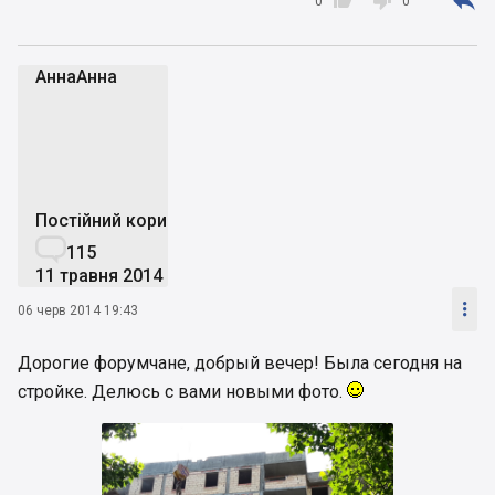



0
0
АннаАнна
А
Постійний користувач

115
11 травня 2014

06 черв 2014 19:43
Дорогие форумчане, добрый вечер! Была сегодня на
стройке. Делюсь с вами новыми фото.