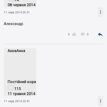
08 червня 2014

11 черв 2014 20:31
Александр.



0
0
АннаАнна
А
Постійний користувач

115
11 травня 2014

11 черв 2014 20:41