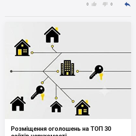



0
0
Розміщення оголошень на ТОП 30