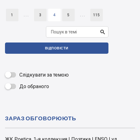
1
. . .
3
4
5
. . .
115

ВІДПОВІСТИ
Слідкувати за темою
До обраного

ЗАРАЗ ОБГОВОРЮЮТЬ
ЖК Poetica, 1-я коллекция | Поэтика | ENSO | ул.