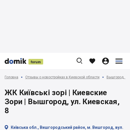











Головна
Отзывы о новостройках в Киевской области
Вышгород, Ос
ЖК Київські зорі | Киевские
Зори | Вышгород, ул. Киевская,
8

Київська обл., Вишгородський район, м. Вишгород, вул.