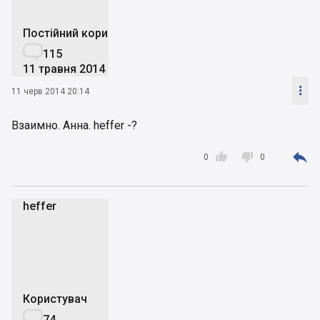
Постійний користувач

115
11 травня 2014

11 черв 2014 20:14
Взаимно. Анна. heffer -?



0
0
heffer
h
Користувач

74