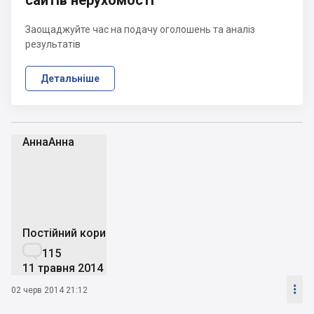
сайтів нерухомості
Заощаджуйте час на подачу оголошень та аналіз
результатів
Детальніше
АннаАнна
А
Постійний користувач

115
11 травня 2014

02 черв 2014 21:12