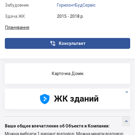
Забудовник
ГоризонтБудСервіс
Здача ЖК
2015 - 2018 р.
Планування

Консультант
Карточка Домік





ЖК зданий

Ваше общее впечатление об Объекте и Компании:
Можна вибрати 1 варіант відповіді.
Можна міняти відповіді.