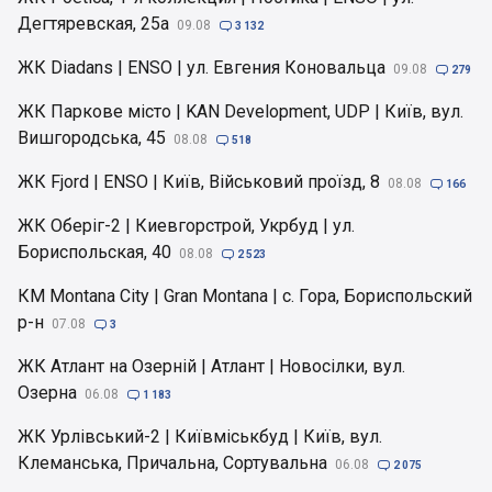
Дегтяревская, 25а
09.08

3 132
ЖК Diadans | ENSO | ул. Евгения Коновальца
09.08

279
ЖК Паркове місто | KAN Development, UDP | Київ, вул.
Вишгородська, 45
08.08

518
ЖК Fjord | ENSO | Київ, Військовий проїзд, 8
08.08

166
ЖК Оберіг-2 | Киевгорстрой, Укрбуд | ул.
Бориспольская, 40
08.08

2 523
КМ Montana City | Gran Montana | с. Гора, Бориспольский
р-н
07.08

3
ЖК Атлант на Озерній | Атлант | Новосілки, вул.
Озерна
06.08

1 183
ЖК Урлівський-2 | Київміськбуд | Київ, вул.
Клеманська, Причальна, Сортувальна
06.08

2 075