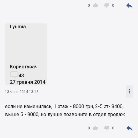



0
0
Lyumia
L
Користувач

43
27 травня 2014

13 черв 2014 13:13
если не изменилась, 1 этаж - 8000 грн, 2-5 эт- 8400,
выше 5 - 9000, но лучше позвоните в отдел продаж



0
0