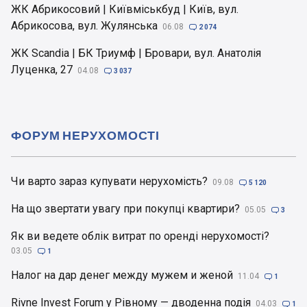
ЖК Абрикосовий | Київміськбуд | Київ, вул.
Абрикосова, вул. Жулянська
06.08

2 074
ЖК Scandia | БК Триумф | Бровари, вул. Анатолія
Луценка, 27
04.08

3 037
ФОРУМ НЕРУХОМОСТІ
Чи варто зараз купувати нерухомість?
09.08

5 120
На що звертати увагу при покупці квартири?
05.05

3
Як ви ведете облік витрат по оренді нерухомості?
03.05

1
Налог на дар денег между мужем и женой
11.04

1
Rivne Invest Forum у Рівному — дводенна подія
04.03

1