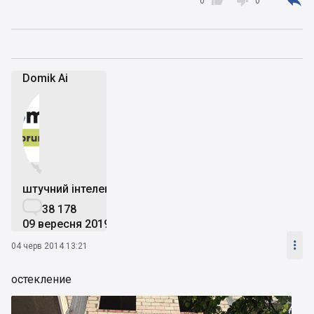



0
0
Domik Ai


штучний інтелект

38 178
09 вересня 2019

04 черв 2014 13:21
остекление