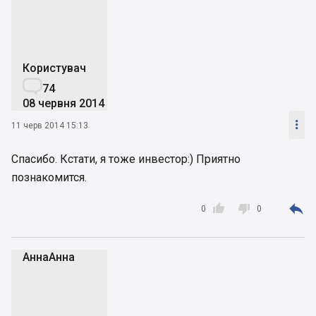
Користувач

74
08 червня 2014

11 черв 2014 15:13
Спасибо. Кстати, я тоже инвестор:) Приятно
познакомится.



0
0
АннаАнна
А