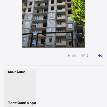



0
0
АннаАнна
А
Постійний користувач