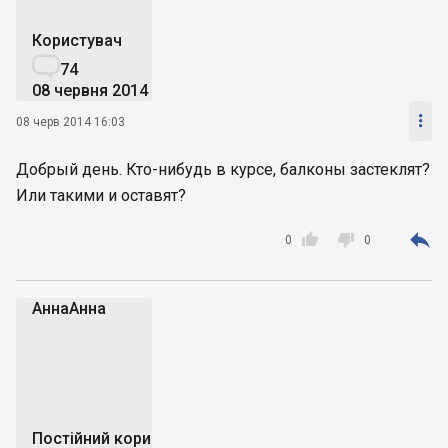
Користувач

74
08 червня 2014

08 черв 2014 16:03
Добрый день. Кто-нибудь в курсе, балконы застеклят?
Или такими и оставят?



0
0
АннаАнна
А
Постійний користувач