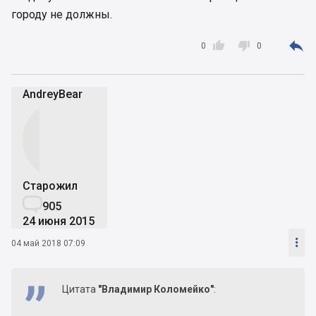
городу не должны.



0
0
AndreyBear
Старожил

905
24 июня 2015

04 май 2018 07:09
Цитата
"Владимир Коломейко"
: