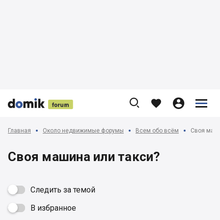











Главная
Около недвижимые форумы
Всем обо всём
Своя маши
Своя машина или такси?
Следить за темой
В избранное
