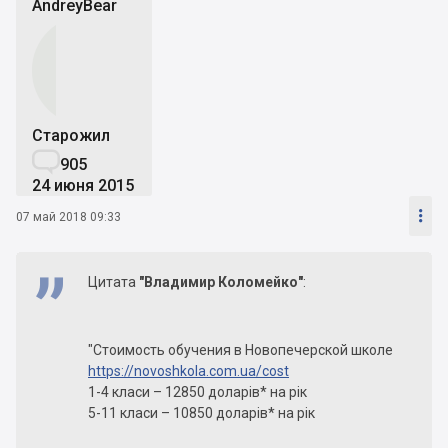
AndreyBear
Старожил

905
24 июня 2015

07 май 2018 09:33
Цитата
"Владимир Коломейко"
:
"Стоимость обучения в Новопечерской школе
https://novoshkola.com.ua/cost
1-4 класи – 12850 доларів* на рік
5-11 класи – 10850 доларів* на рік