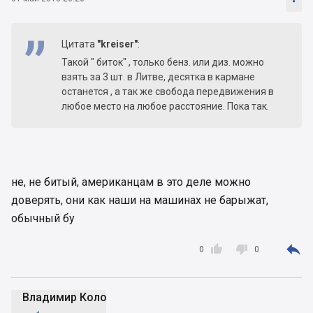
Цитата
"kreiser"
:
Такой " биток" , только бенз. или диз. можно
взять за 3 шт. в Литве, десятка в кармане
останется , а так же свобода передвижения в
любое место на любое расстояние. Пока так.
не, не битый, американцам в это деле можно
доверять, они как наши на машинах не барыжат,
обычный бу



0
0
Владимир Коломейко