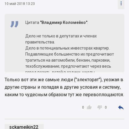

10 май 2018 13:23
Цитата
"Владимир Коломейко"
:
Дело не только в депутатах и членах
правительства.
Дело в потенциальных инвесторах квартир.
Подавляющее большинство их предпочитают
тратиться на автомобили, бензин, парковки,
техобслуживание; предпочитают через весь
город возить детей в садики, школы,
поликлиники. Но не готовы тратить деньги на
Только вот эти же самые люди ("электорат"), уезжая в
создание благоприятной жилой среды возле
другие страны и попадая в другие условия и систему,
своего дома, на долевое участие в
каким то чудесным образом тут же перевоплощаются.
строительстве амбулаторий, деских садиков,
школ, дорог...



0
0
Так что какой электорат - такие и депутаты.
sckameikin22