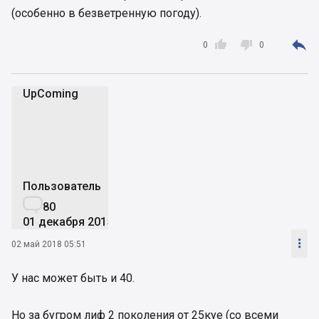
(особенно в безветренную погоду).



0
0
UpComing
U
Пользователь

80
01 декабря 2015

02 май 2018 05:51
У нас может быть и 40.
Но за бугром лиф 2 поколения от 25куе (со всеми