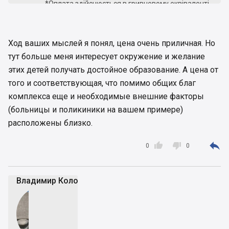
*Оплата здійснюється в гривневому еквіваленті
згідно з курсом на момент виставлення рахунку.
Якщо в Школі навчається двоє чи більше дітей з
однієї родини, то на навчання кожної дитини діє
Ход ваших мыслей я понял, цена очень приличная. Но
знижка 5%."
тут больше меня интересует окружение и желание
Тысячу долларов в месяц на обучение одного
этих детей получать достойное образование. А цена от
ребенка потянете?
того и соответствующая, что помимо общих благ
Но дело ведь не только в деньгах, а и в
комплекса еще и необходимые внешние факторы
контингенте учащихся. А также в уровне их
(больницы и поликиники на вашем примере)
знаний.
- - - - - - - - - -
расположены близко.
Правда, с медициной там намного проще. Ибо
рядом находятся государственные больницы и



0
0
поликлиники Печерского района (детская и
взрослая). Но они были построены задолго до
Новопечерских Липок. Просто места для
Владимир Коломейко
строительства престижных комплексов нужно
знать.