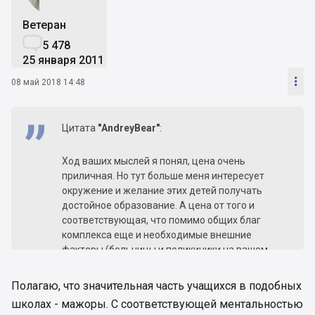
Ветеран

5 478
25 января 2011

08 май 2018 14:48
Цитата
"AndreyBear"
:
Ход ваших мыслей я понял, цена очень
приличная. Но тут больше меня интересует
окружение и желание этих детей получать
достойное образование. А цена от того и
соответствующая, что помимо общих благ
комплекса еще и необходимые внешние
факторы (больницы и поликиники на вашем
примере) расположены близко.
Полагаю, что значительная часть учащихся в подобных
школах - мажоры. С соответствующей ментальностью