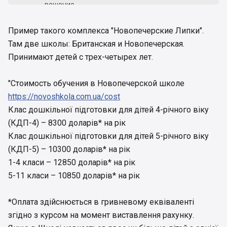
решение.
Пример такого комплекса "Новопечерские Липки".
Там две школы: Британская и Новопечерская.
Принимают детей с трех-четырех лет.
"Стоимость обучения в Новопечерской школе
https://novoshkola.com.ua/cost
Клас дошкільної підготовки для дітей 4-річного віку
(КДП-4) – 8300 доларів* на рік
Клас дошкільної підготовки для дітей 5-річного віку
(КДП-5) – 10300 доларів* на рік
1-4 класи – 12850 доларів* на рік
5-11 класи – 10850 доларів* на рік
*Оплата здійснюється в гривневому еквіваленті
згідно з курсом на момент виставлення рахунку.