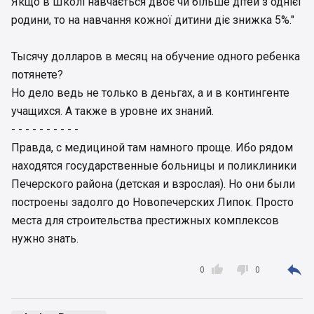
Якщо в Школі навчається двоє чи більше дітей з однієї
родини, то на навчання кожної дитини діє знижка 5%."
Тысячу долларов в месяц на обучение одного ребенка
потянете?
Но дело ведь не только в деньгах, а и в контингенте
учащихся. А также в уровне их знаний.
- - - - - - - - - -
Правда, с медициной там намного проще. Ибо рядом
находятся государственные больницы и поликлиники
Печерского района (детская и взрослая). Но они были
построены задолго до Новопечерских Липок. Просто
места для строительства престижных комплексов
нужно знать.



0
0