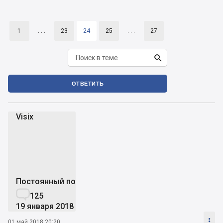
1
. . .
23
24
25
. . .
27

ОТВЕТИТЬ
Visix
V
Постоянный пользователь

125
19 января 2018

01 май 2018 20:20