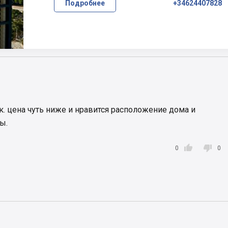
Подробнее
+34624407828
.к. цена чуть ниже и нравится расположение дома и
ы.


0
0