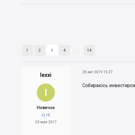
1
2
3
4
. . .
14
28 авг 2019 15:27
lexxi
Собираюсь инвестиров
l
Новичок
15

03 мая 2017