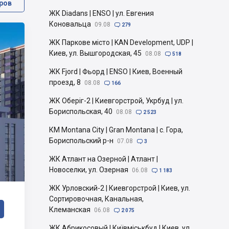
ров
ЖК Diadans | ENSO | ул. Евгения
Коновальца
09.08

279
ЖК Паркове місто | KAN Development, UDP |
Киев, ул. Вышгородская, 45
08.08

518
ЖК Fjord | Фьорд | ENSO | Киев, Военный
проезд, 8
08.08

166
ЖК Оберіг-2 | Киевгорстрой, Укрбуд | ул.
Бориспольская, 40
08.08

2 523
КМ Montana City | Gran Montana | с. Гора,
Бориспольский р-н
07.08

3
ЖК Атлант на Озерной | Атлант |
Новоселки, ул. Озерная
06.08

1 183
ЖК Урловский-2 | Киевгорстрой | Киев, ул.
Сортировочная, Канальная,
Клеманская
06.08

2 075
ЖК Абрикосовый | Київміськбуд | Киев, ул.