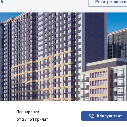
56
Реестр инвесто
Планировки

Консультант
от 27 151 грн/м²