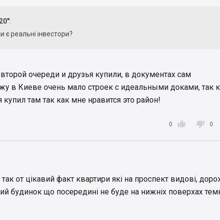
20"
:
и є реальні інвестори?
о второй очереди и друзья купили, в документах сам
жу в Киеве очень мало строек с идеальными доками, так 
я купил там так как мне нравится это район!


0
0
, так от цікавий факт квартири які на проспект видові, дор
другий будинок що посередині не буде на нижніх поверхах тем