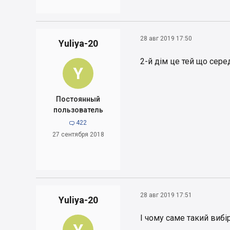
28 авг 2019 17:50
Yuliya-20
2-й дім це тей що сере
Y
Постоянный
пользователь
422

27 сентября 2018
28 авг 2019 17:51
Yuliya-20
І чому саме такий вибі