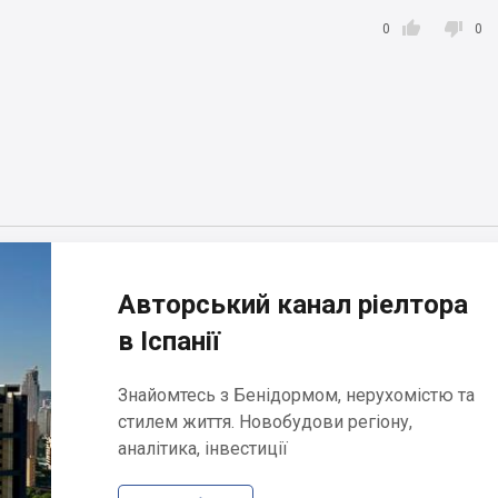


0
0
Авторський канал ріелтора
в Іспанії
Знайомтесь з Бенідормом, нерухомістю та
стилем життя. Новобудови регіону,
аналітика, інвестиції