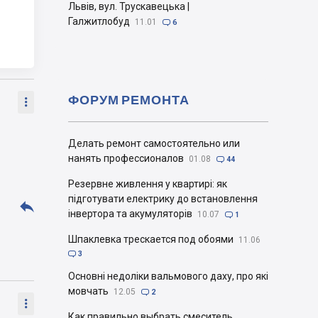
Львів, вул. Трускавецька |
Галжитлобуд
11.01

6
ФОРУМ РЕМОНТА

Делать ремонт самостоятельно или
нанять профессионалов
01.08

44
Резервне живлення у квартирі: як
підготувати електрику до встановлення

інвертора та акумуляторів
10.07

1
Шпаклевка трескается под обоями
11.06

3
Основні недоліки вальмового даху, про які
мовчать
12.05

2

Как правильно выбрать смеситель.