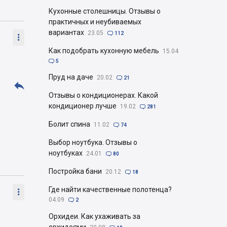
Кухонные столешницы. Отзывы о
практичных и неубиваемых
вариантах
23.05

112

Как подобрать кухонную мебель
15.04

5
Пруд на даче
20.02

21

Отзывы о кондиционерах. Какой
кондиционер лучше
19.02

281
Болит спина
11.02

74
Выбор ноутбука. Отзывы о
ноутбуках
24.01

80
Постройка бани
20.12

18
Где найти качественные полотенца?

04.09

2
Орхидеи. Как ухаживать за