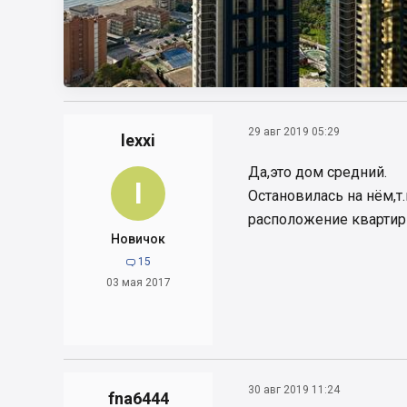
29 авг 2019 05:29
lexxi
Да,это дом средний.
l
Остановилась на нём,т
расположение квартир
Новичок
15

03 мая 2017
30 авг 2019 11:24
fna6444