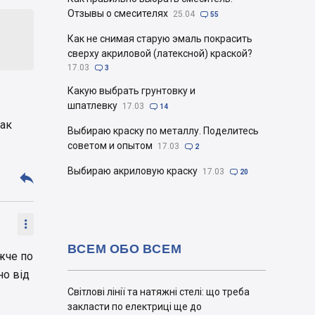
Отзывы о смесителях
25.04

55
Как не снимая старую эмаль покрасить
сверху акриловой (латексной) краской?
17.03

3
Какую выбрать грунтовку и
шпатлевку
17.03

14
как
Выбираю краску по металлу. Поделитесь
советом и опытом
17.03

2
Выбираю акриловую краску
17.03

20


ВСЕМ ОБО ВСЕМ
ожче по
но від
Світлові лінії та натяжні стелі: що треба
закласти по електриці ще до