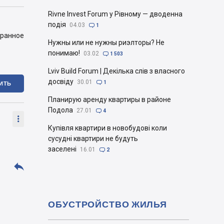
Rivne Invest Forum у Рівному — дводенна
подія
04.03

1
бранное
Нужны или не нужны риэлторы? Не
понимаю!
03.02

1 503
Lviv Build Forum | Декілька слів з власного
досвіду
30.01

1
ИТЬ
Планирую аренду квартиры в районе
Подола
27.01

4

Купівля квартири в новобудові коли
сусудні квартири не будуть
заселені
16.01

2

ОБУСТРОЙСТВО ЖИЛЬЯ