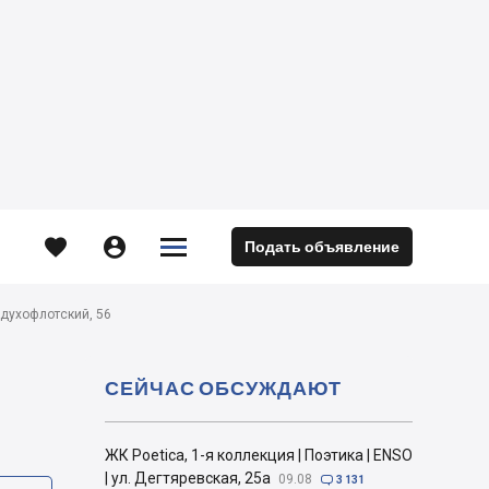





Подать объявление
м
оздухофлотский, 56
СЕЙЧАС ОБСУЖДАЮТ
ЖК Poetica, 1-я коллекция | Поэтика | ENSO
| ул. Дегтяревская, 25а
09.08

3 131