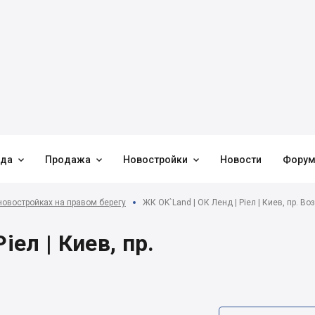



нда
Продажа
Новостройки
Новости
Фору
новостройках на правом берегу
ЖК OK`Land | ОК Ленд | Ріел | Киев, пр. В
іел | Киев, пр.