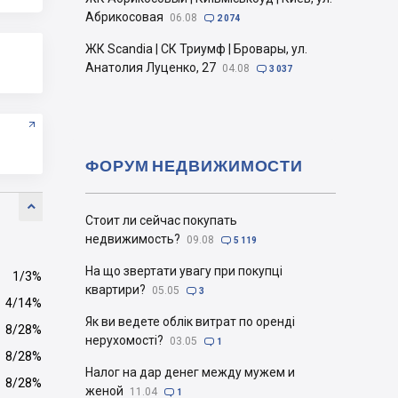
Абрикосовая
06.08

2 074
ЖК Scandia | СК Триумф | Бровары, ул.
Анатолия Луценко, 27
04.08

3 037
ФОРУМ НЕДВИЖИМОСТИ

Стоит ли сейчас покупать
недвижимость?
09.08

5 119
На що звертати увагу при покупці
1/3%
квартири?
05.05

3
4/14%
Як ви ведете облік витрат по оренді
8/28%
нерухомості?
03.05

1
8/28%
Налог на дар денег между мужем и
8/28%
женой
11.04

1