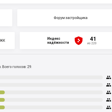
Форум застройщика





41
Индекс
 ЖК
надёжности
из 220
ы.
Всего голосов: 29.




