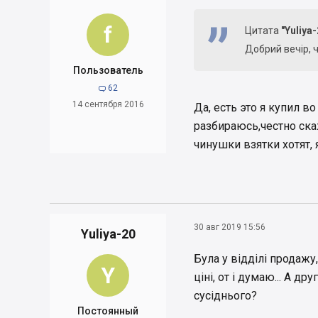
f
Цитата
"Yuliya-
Добрий вечір, ч
Пользователь
62

14 сентября 2016
Да, есть это я купил в
разбираюсь,честно ска
чинушки взятки хотят, 
30 авг 2019 15:56
Yuliya-20
Була у відділі продажу
Y
ціні, от і думаю... А 
сусіднього?
Постоянный