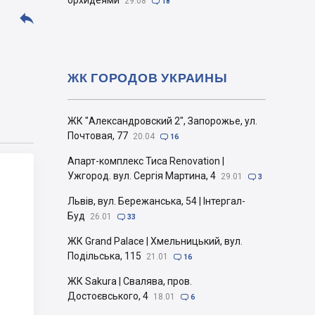
орхидеями
29.08

18

ЖК ГОРОДОВ УКРАИНЫ
ЖК "Александровский 2", Запорожье, ул.
Почтовая, 77
20.04

16
Апарт-комплекс Тиса Renovation |
Ужгород. вул. Сергія Мартина, 4
29.01

3
Львів, вул. Бережанська, 54 | Інтергал-
Буд
26.01

33
ЖК Grand Palace | Хмельницький, вул.
Подільська, 115
21.01

16
ЖК Sakura | Свалява, пров.
Достоєвського, 4
18.01

6