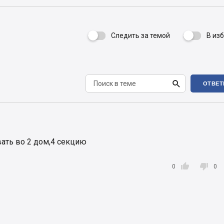
Следить за темой
В из


ОТВЕТ
ать во 2 дом,4 секцию


0
0