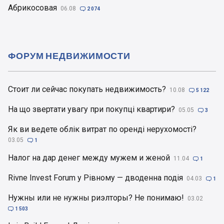
Абрикосовая
06.08

2 074
ФОРУМ НЕДВИЖИМОСТИ
Стоит ли сейчас покупать недвижимость?
10.08

5 122
На що звертати увагу при покупці квартири?
05.05

3
Як ви ведете облік витрат по оренді нерухомості?
03.05

1
Налог на дар денег между мужем и женой
11.04

1
Rivne Invest Forum у Рівному — дводенна подія
04.03

1
Нужны или не нужны риэлторы? Не понимаю!
03.02

1 503