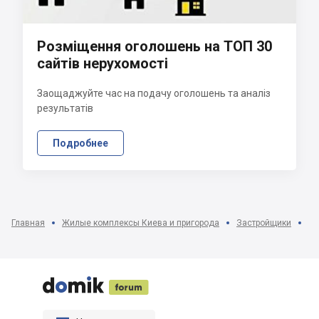
Розміщення оголошень на ТОП 30
сайтів нерухомості
Заощаджуйте час на подачу оголошень та аналіз
результатів
Подробнее
Главная
Жилые комплексы Киева и пригорода
Застройщики
От




