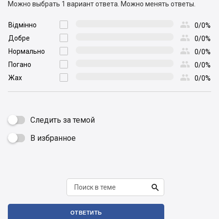
Можно выбрать 1 вариант ответа.
Можно менять ответы.

Відмінно

0/0%

Добре

0/0%

Нормально

0/0%

Погано

0/0%

Жах

0/0%
Следить за темой
В избранное


ОТВЕТИТЬ