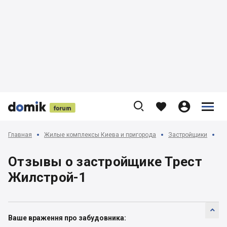











Главная
Жилые комплексы Киева и пригорода
Застройщики
От
Отзывы о застройщике Трест
Жилстрой-1

Ваше враження про забудовника: