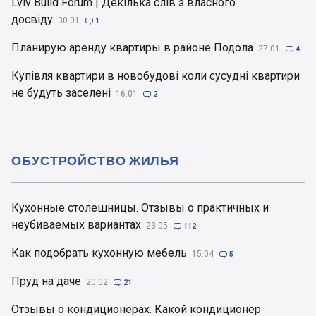
Lviv Build Forum | Декілька слів з власного
досвіду
30.01

1
Планирую аренду квартиры в районе Подола
27.01

4
Купівля квартири в новобудові коли сусудні квартири
не будуть заселені
16.01

2
ОБУСТРОЙСТВО ЖИЛЬЯ
Кухонные столешницы. Отзывы о практичных и
неубиваемых вариантах
23.05

112
Как подобрать кухонную мебель
15.04

5
Пруд на даче
20.02

21
Отзывы о кондиционерах. Какой кондиционер