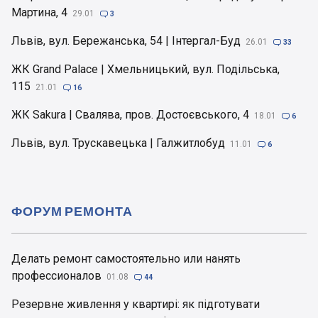
Мартина, 4
29.01

3
Львів, вул. Бережанська, 54 | Інтергал-Буд
26.01

33
ЖК Grand Palace | Хмельницький, вул. Подільська,
115
21.01

16
ЖК Sakura | Свалява, пров. Достоєвського, 4
18.01

6
Львів, вул. Трускавецька | Галжитлобуд
11.01

6
ФОРУМ РЕМОНТА
Делать ремонт самостоятельно или нанять
профессионалов
01.08

44
Резервне живлення у квартирі: як підготувати