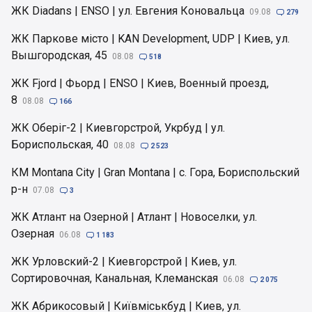
ЖК Diadans | ENSO | ул. Евгения Коновальца
09.08

279
ЖК Паркове місто | KAN Development, UDP | Киев, ул.
Вышгородская, 45
08.08

518
ЖК Fjord | Фьорд | ENSO | Киев, Военный проезд,
8
08.08

166
ЖК Оберіг-2 | Киевгорстрой, Укрбуд | ул.
Бориспольская, 40
08.08

2 523
КМ Montana City | Gran Montana | с. Гора, Бориспольский
р-н
07.08

3
ЖК Атлант на Озерной | Атлант | Новоселки, ул.
Озерная
06.08

1 183
ЖК Урловский-2 | Киевгорстрой | Киев, ул.
Сортировочная, Канальная, Клеманская
06.08

2 075
ЖК Абрикосовый | Київміськбуд | Киев, ул.