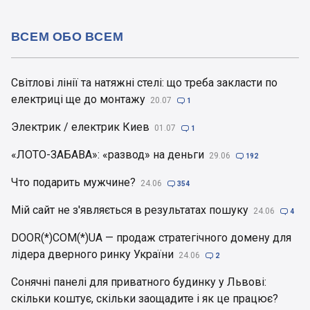
ВСЕМ ОБО ВСЕМ
Світлові лінії та натяжні стелі: що треба закласти по
електриці ще до монтажу
20.07

1
Электрик / електрик Киев
01.07

1
«ЛОТО-ЗАБАВА»: «развод» на деньги
29.06

192
Что подарить мужчине?
24.06

354
Мій сайт не з'являється в результатах пошуку
24.06

4
DOOR(*)COM(*)UA — продаж стратегічного домену для
лідера дверного ринку України
24.06

2
Сонячні панелі для приватного будинку у Львові:
скільки коштує, скільки заощадите і як це працює?