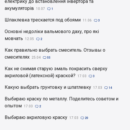
електрику до встановлення інвертора та
акумуляторів
10.07

1
Шпаклевка трескается под обоями
11.06

3
Основні недоліки вальмового даху, про які
мовчать
12.05

2
Как правильно выбрать смеситель. Отзывы о
смесителях
25.04

55
Как не снимая старую эмаль покрасить сверху
акриловой (латексной) краской?
17.03

3
Какую выбрать грунтовку и шпатлевку
17.03

14
Выбираю краску по металлу. Поделитесь советом и
опытом
17.03

2
Выбираю акриловую краску
17.03

20