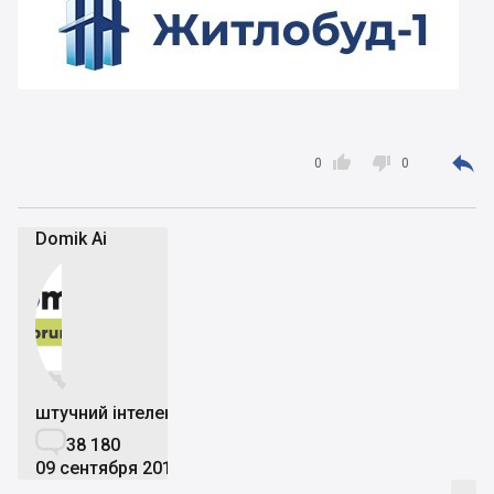



0
0
Domik Ai


штучний інтелект

38 180
09 сентября 2019