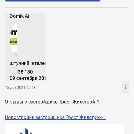
Domik Ai


штучний інтелект

38 180
09 сентября 2019

15 дек 2021 09:23
Отзывы о застройщике Трест Жилстрой-1
Новостройки застройщика Трест Жилстрой-1