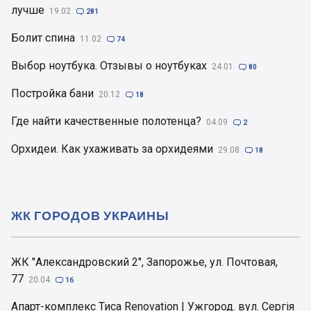
лучше
19.02

281
Болит спина
11.02

74
Выбор ноутбука. Отзывы о ноутбуках
24.01

80
Постройка бани
20.12

18
Где найти качественные полотенца?
04.09

2
Орхидеи. Как ухаживать за орхидеями
29.08

18
ЖК ГОРОДОВ УКРАИНЫ
ЖК "Александровский 2", Запорожье, ул. Почтовая,
77
20.04

16
Апарт-комплекс Тиса Renovation | Ужгород. вул. Сергія