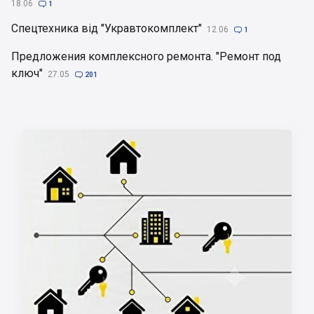
18.06

1
Спецтехника від "Укравтокомплект"
12.06

1
Предложения комплексного ремонта. "Ремонт под
ключ"
27.05

201