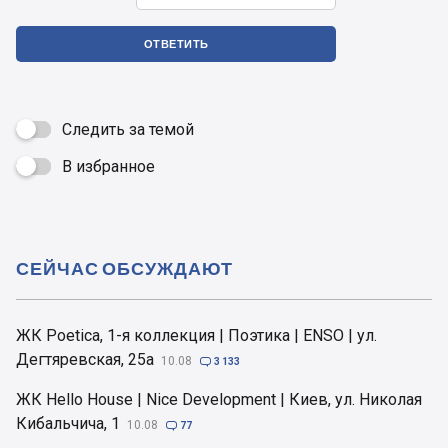
ОТВЕТИТЬ
Следить за темой
В избранное

СЕЙЧАС ОБСУЖДАЮТ
ЖК Poetica, 1-я коллекция | Поэтика | ENSO | ул.
Дегтяревская, 25а
10.08

3 133
ЖК Hello House | Nice Development | Киев, ул. Николая
Кибальчича, 1
10.08

77