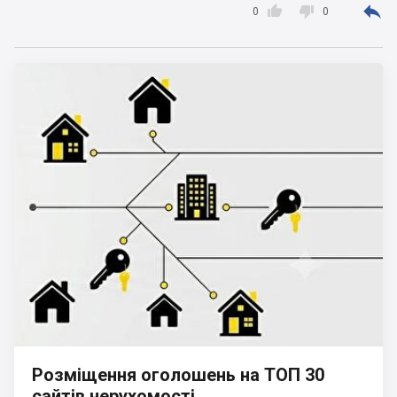



0
0
Розміщення оголошень на ТОП 30
сайтів нерухомості