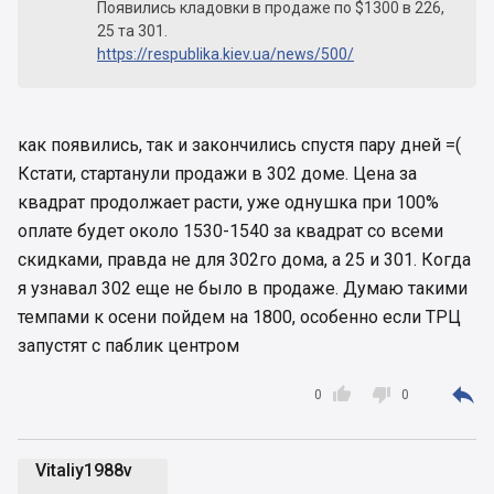
Появились кладовки в продаже по $1300 в 226,
25 та 301.
https://respublika.kiev.ua/news/500/
как появились, так и закончились спустя пару дней =(
Кстати, стартанули продажи в 302 доме. Цена за
квадрат продолжает расти, уже однушка при 100%
оплате будет около 1530-1540 за квадрат со всеми
скидками, правда не для 302го дома, а 25 и 301. Когда
я узнавал 302 еще не было в продаже. Думаю такими
темпами к осени пойдем на 1800, особенно если ТРЦ
запустят с паблик центром



0
0
Vitaliy1988v
V