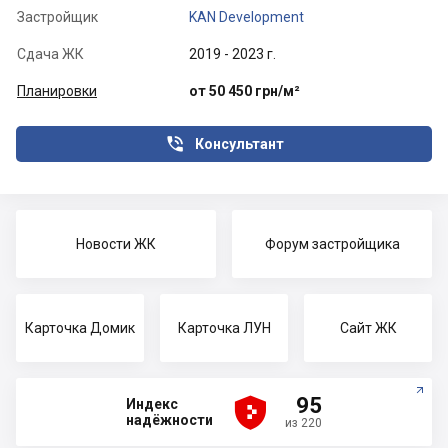
Застройщик
KAN Development
Сдача ЖК
2019 - 2023 г.
Планировки
от 50 450 грн/м²

Консультант
Новости ЖК
Форум застройщика
Карточка Домик
Карточка ЛУН
Сайт ЖК





95
Индекс
надёжности
из 220