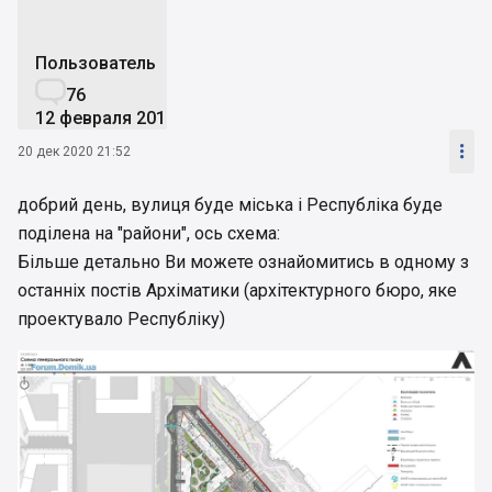
Пользователь

76
12 февраля 2019

20 дек 2020 21:52
добрий день, вулиця буде міська і Республіка буде
поділена на "райони", ось схема:
Більше детально Ви можете ознайомитись в одному з
останніх постів Архіматики (архітектурного бюро, яке
проектувало Республіку)