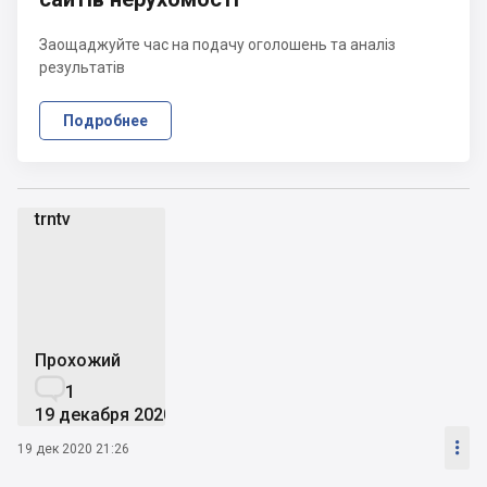
Заощаджуйте час на подачу оголошень та аналіз
результатів
Подробнее
trntv
t
Прохожий

1
19 декабря 2020

19 дек 2020 21:26