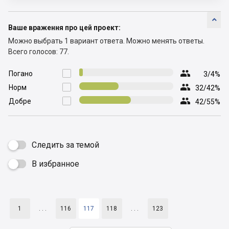

Ваше враження про цей проект:
Можно выбрать 1 вариант ответа.
Можно менять ответы.
Всего голосов: 77.

Погано

3/4%

Норм

32/42%

Добре

42/55%
Следить за темой
В избранное

1
. . .
116
117
118
. . .
123