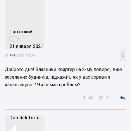
Прохожий

1
21 января 2021

21 янв 2021 12:05
Доброго дня! Власники квартир на 2-му поверсі, вже
заселених будинків, підкажіть як у вас справи з
каналізацією? Чи немає проблем?



0
0
Domik-Inform