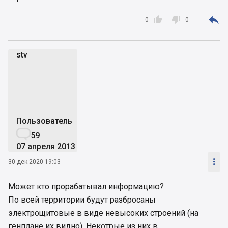



0
0
stv
s
Пользователь

59
07 апреля 2013

30 дек 2020 19:03
Может кто прорабатывал информацию?
По всей территории будут разбросаны
электрощитовые в виде невысоких строений (на
генплане их видно). Некотрые из них в