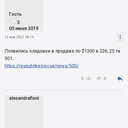
Гость

3
05 июня 2019

15 янв 2021 08:19
Появились кладовки в продаже по $1300 в 226, 25 та
301.
https://respublika.kiev.ua/news/500/



0
0
alesandrafioni
a