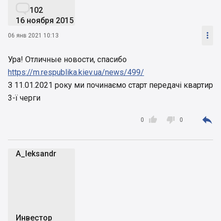

102
16 ноября 2015

06 янв 2021 10:13
Ура! Отличные новости, спасибо
https://m.respublika.kiev.ua/news/499/
З 11.01.2021 року ми починаємо старт передачі квартир
3-ї черги



0
0
A_leksandr
A
Инвестор