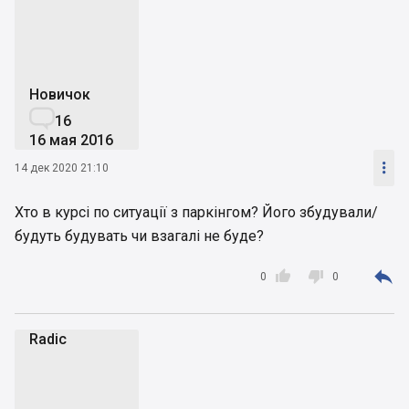
Новичок

16
16 мая 2016

14 дек 2020 21:10
Хто в курсі по ситуації з паркінгом? Його збудували/
будуть будувать чи взагалі не буде?



0
0
Radic
R