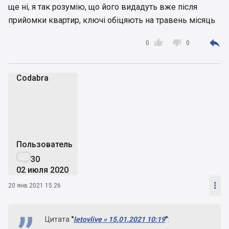
ще ні, я так розумію, що його видадуть вже після
прийомки квартир, ключі обіцяють на травень місяць



0
0
Codabra
C
Пользователь

30
02 июля 2020

20 янв 2021 15:26
Цитата
"
letovlive » 15.01.2021 10:19
"
: