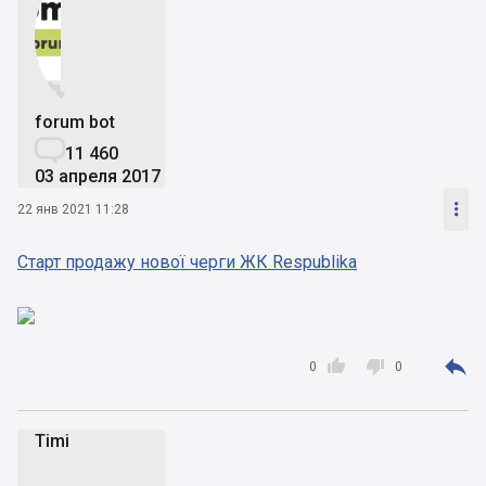


forum bot

11 460
03 апреля 2017

22 янв 2021 11:28
Старт продажу нової черги ЖК Respublika



0
0
Timi
T