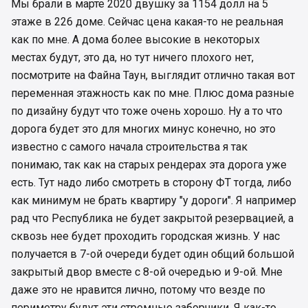
Мы брали в марте 2020 двушку за 1154 долл на 5
этаже в 226 доме. Сейчас цена какая-то не реальная
как по мне. А дома более высокие в некоторых
местах будут, это да, но тут ничего плохого нет,
посмотрите на Файна Таун, выглядит отлично такая вот
переменная этажность как по мне. Плюс дома разные
по дизайну будут что тоже очень хорошо. Ну а то что
дорога будет это для многих минус конечно, но это
известно с самого начала строительства я так
понимаю, так как на старых рендерах эта дорога уже
есть. Тут надо либо смотреть в сторону ФТ тогда, либо
как минимум не брать квартиру "у дороги". Я например
рад что Республика не будет закрытой резервацией, а
сквозь нее будет проходить городская жизнь. У нас
получается в 7-ой очереди будет один общий большой
закрытый двор вместе с 8-ой очередью и 9-ой. Мне
даже это не нравится лично, потому что везде по
периметру будут эти стремные заборчики. Я как-то