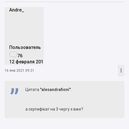
Andre_
A
Пользователь

76
12 февраля 2019

16 янв 2021 09:21
Цитата
"alesandrafioni"
:
а сертифікат на 3 чергу є вже?