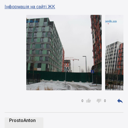
Інформація на сайті ЖК



0
0
ProstoAnton
P