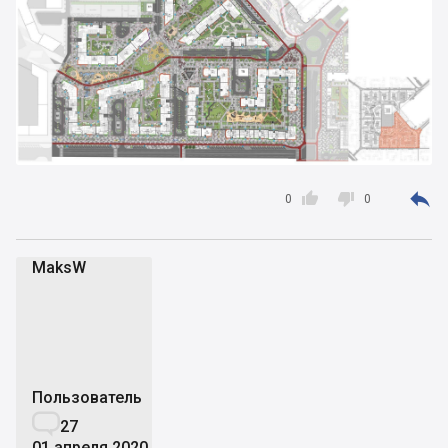



0
0
MaksW
M
Пользователь

27
01 апреля 2020