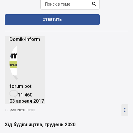

ОТВЕТИТЬ
Domik-Inform


forum bot

11 460
03 апреля 2017

11 дек 2020 13:33
Хід будівництва, грудень 2020