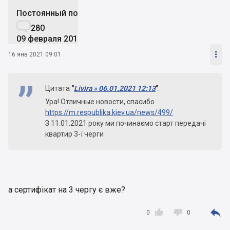
Постоянный пользователь

280
09 февраля 2015

16 янв 2021 09:01
Цитата
"
Livira » 06.01.2021 12:13
"
:
Ура! Отличные новости, спасибо
https://m.respublika.kiev.ua/news/499/
З 11.01.2021 року ми починаємо старт передачі
квартир 3-ї черги
а сертифікат на 3 чергу є вже?



0
0