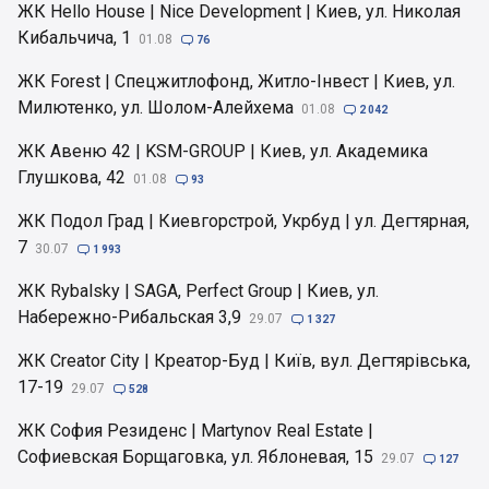
ЖК Hello House | Nice Development | Киев, ул. Николая
Кибальчича, 1
01.08

76
ЖК Forest | Спецжитлофонд, Житло-Інвест | Киев, ул.
Милютенко, ул. Шолом-Алейхема
01.08

2 042
ЖК Авеню 42 | KSM-GROUP | Киев, ул. Академика
Глушкова, 42
01.08

93
ЖК Подол Град | Киевгорстрой, Укрбуд | ул. Дегтярная,
7
30.07

1 993
ЖК Rybalsky | SAGA, Perfect Group | Киев, ул.
Набережно-Рибальская 3,9
29.07

1 327
ЖК Creator City | Креатор-Буд | Київ, вул. Дегтярівська,
17-19
29.07

528
ЖК София Резиденс | Martynov Real Estate |
Софиевская Борщаговка, ул. Яблоневая, 15
29.07

127