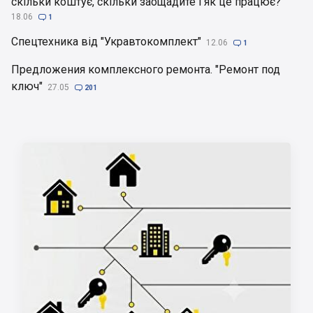
скільки коштує, скільки заощадите і як це працює?
18.06

1
Спецтехника від "Укравтокомплект"
12.06

1
Предложения комплексного ремонта. "Ремонт под
ключ"
27.05

201