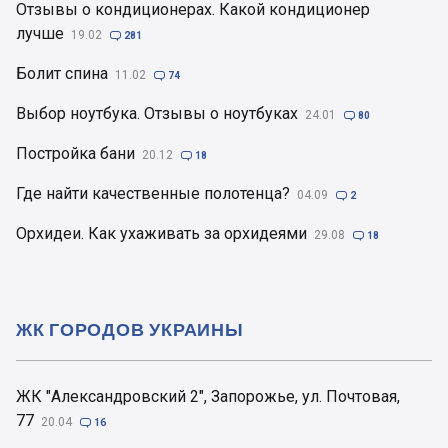
Отзывы о кондиционерах. Какой кондиционер
лучше
19.02

281
Болит спина
11.02

74
Выбор ноутбука. Отзывы о ноутбуках
24.01

80
Постройка бани
20.12

18
Где найти качественные полотенца?
04.09

2
Орхидеи. Как ухаживать за орхидеями
29.08

18
ЖК ГОРОДОВ УКРАИНЫ
ЖК "Александровский 2", Запорожье, ул. Почтовая,
77
20.04

16