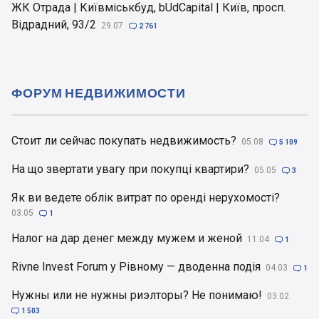
ЖК Отрада | Київміськбуд, bUdCapital | Київ, просп.
Відрадний, 93/2
29.07

2 761
ФОРУМ НЕДВИЖИМОСТИ
Стоит ли сейчас покупать недвижимость?
05.08

5 109
На що звертати увагу при покупці квартири?
05.05

3
Як ви ведете облік витрат по оренді нерухомості?
03.05

1
Налог на дар денег между мужем и женой
11.04

1
Rivne Invest Forum у Рівному — дводенна подія
04.03

1
Нужны или не нужны риэлторы? Не понимаю!
03.02

1 503