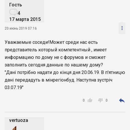
Гость

4
17 марта 2015

20 июнь 2019 07:16
Уважаемые соседи!Может среди нас есть
представитель который компетентный , имеет
информацию по дому не с форумов и сможет
заполнить сегодня данные по нашему дому?
"Дані потрібно надати до кінця дня 20.06.19. В п'ятницю
дані передадуть в мінрегіонбуд. Наступна зустріч
03.07.19"



0
0
vertuoza