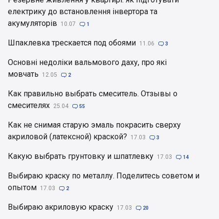
електрику до встановлення інвертора та
акумуляторів
10.07

1
Шпаклевка трескается под обоями
11.06

3
Основні недоліки вальмового даху, про які
мовчать
12.05

2
Как правильно выбрать смеситель. Отзывы о
смесителях
25.04

55
Как не снимая старую эмаль покрасить сверху
акриловой (латексной) краской?
17.03

3
Какую выбрать грунтовку и шпатлевку
17.03

14
Выбираю краску по металлу. Поделитесь советом и
опытом
17.03

2
Выбираю акриловую краску
17.03

20