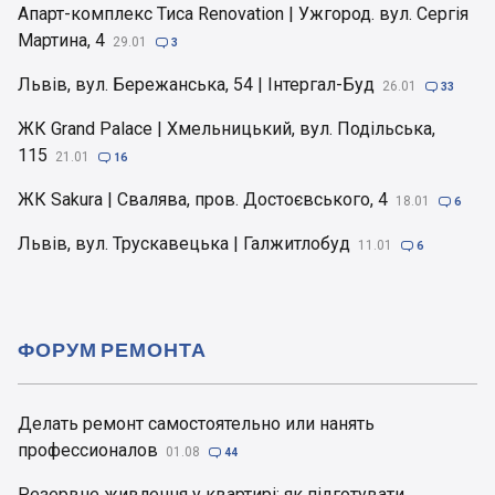
Апарт-комплекс Тиса Renovation | Ужгород. вул. Сергія
Мартина, 4
29.01

3
Львів, вул. Бережанська, 54 | Інтергал-Буд
26.01

33
ЖК Grand Palace | Хмельницький, вул. Подільська,
115
21.01

16
ЖК Sakura | Свалява, пров. Достоєвського, 4
18.01

6
Львів, вул. Трускавецька | Галжитлобуд
11.01

6
ФОРУМ РЕМОНТА
Делать ремонт самостоятельно или нанять
профессионалов
01.08

44
Резервне живлення у квартирі: як підготувати