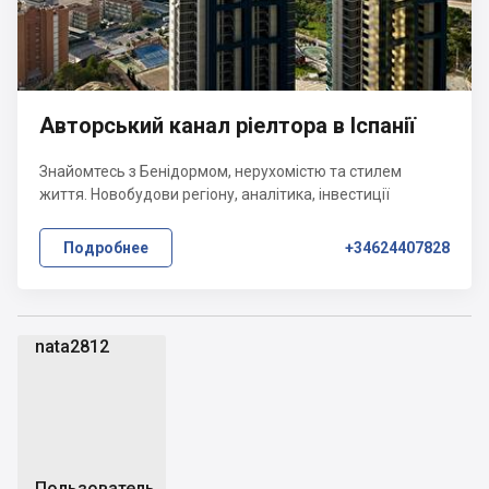
Авторський канал ріелтора в Іспанії
Знайомтесь з Бенідормом, нерухомістю та стилем
життя. Новобудови регіону, аналітика, інвестиції
Подробнее
+34624407828
nata2812
n
Пользователь