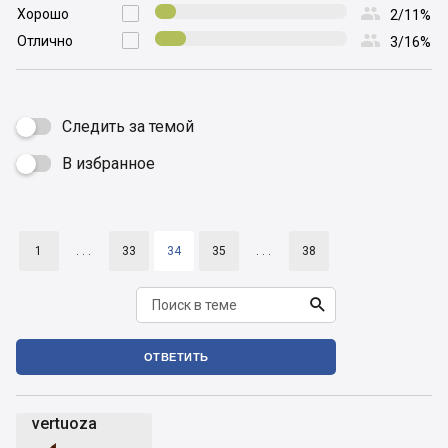

Хорошо

2/11%

Отлично

3/16%
Следить за темой
В избранное

1
. . .
33
34
35
. . .
38

ОТВЕТИТЬ
vertuoza