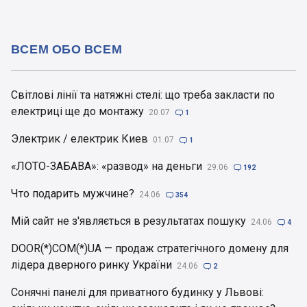
ВСЕМ ОБО ВСЕМ
Світлові лінії та натяжні стелі: що треба закласти по
електриці ще до монтажу
20.07

1
Электрик / електрик Киев
01.07

1
«ЛОТО-ЗАБАВА»: «развод» на деньги
29.06

192
Что подарить мужчине?
24.06

354
Мій сайт не з'являється в результатах пошуку
24.06

4
DOOR(*)COM(*)UA — продаж стратегічного домену для
лідера дверного ринку України
24.06

2
Сонячні панелі для приватного будинку у Львові: