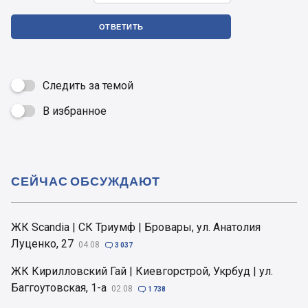
ОТВЕТИТЬ
Следить за темой
В избранное

СЕЙЧАС ОБСУЖДАЮТ
ЖК Scandia | СК Триумф | Бровары, ул. Анатолия
Луценко, 27
04.08

3 037
ЖК Кирилловский Гай | Киевгорстрой, Укрбуд | ул.
Баггоутовская, 1-а
02.08

1 738