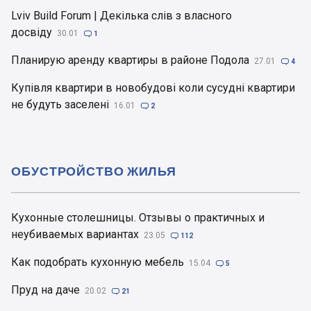
Lviv Build Forum | Декілька слів з власного
досвіду
30.01

1
Планирую аренду квартиры в районе Подола
27.01

4
Купівля квартири в новобудові коли сусудні квартири
не будуть заселені
16.01

2
ОБУСТРОЙСТВО ЖИЛЬЯ
Кухонные столешницы. Отзывы о практичных и
неубиваемых вариантах
23.05

112
Как подобрать кухонную мебель
15.04

5
Пруд на даче
20.02

21