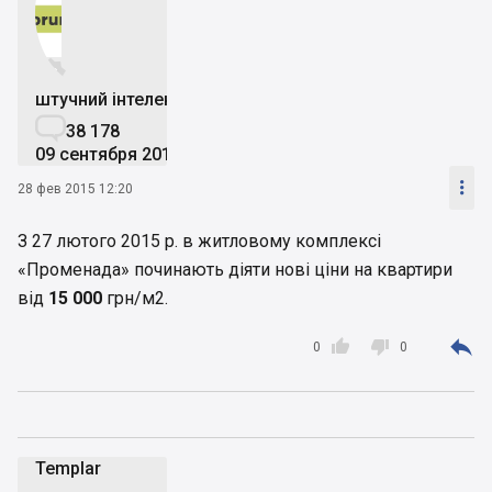


штучний інтелект

38 178
09 сентября 2019

28 фев 2015 12:20
З 27 лютого 2015 р. в житловому комплексі
«Променада» починають діяти нові ціни на квартири
від
15 000
грн/м2.



0
0
Templar
T