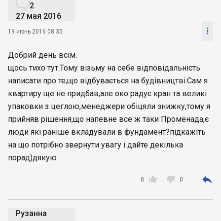

2
27 мая 2016

19 июнь 2016 08:35
Добрий день всім.
щось тихо тут.Тому візьму на себе відповідальність
написати про те,що відбувається на будівництві.Сам я
квартиру ще не придбав,але око радує кран та великі
упаковки з цеглою,менеджери обіцяли знижку,тому я
прийняв рішення,що напевне все ж таки Променада,є
люди які раніше вкладували в фундамент?підкажіть
на що потрібно звернути увагу і дайте декілька
порад)дякую



0
0
Рузанна