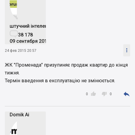


штучний інтелект

38 178
09 сентября 2019

24 фев 2015 20:57
ЖК "Променада" призупиняє продаж квартир до кінця
тижня.
Термін введення в експлуатацію не змінюється.



0
0
Domik Ai