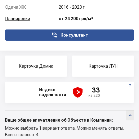
Сдача ЖК
2016 - 2023 г.
Планировки
от 24 200 грн/м²

Консультант
Карточка Домик
Карточка ЛУН





33
Индекс
надёжности
из 220

Ваше общее впечатление об Объекте и Компании:
Можно выбрать 1 вариант ответа.
Можно менять ответы.
Всего голосов: 4.