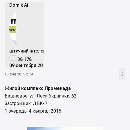
Domik Ai


штучний інтелект

38 178
09 сентября 2019

18 фев 2015 21:41
Жилой комплекс Променада
Вишневое, ул. Леси Украинки, 62
Застройщик: ДБК-7
1 очередь: 4 квартал 2015