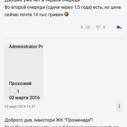
Во второй очереди (сдача через 1,5 года) есть, но цена
сейчас почти 14 тыс гривен



0
0
Administrator Promenada
AP
Прохожий

1
02 марта 2016

02 март 2016 16:27
Доброго дня, інвестори ЖК "Променада"!