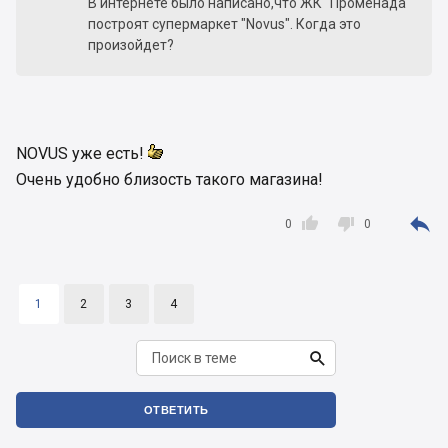
В интернете было написано,что ЖК "Променада"
построят супермаркет "Novus". Когда это
произойдет?
NOVUS уже есть!
Очень удобно близость такого магазина!



0
0
1
2
3
4

ОТВЕТИТЬ