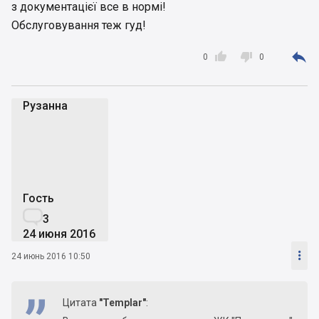
з документацієї все в нормі!
Обслуговування теж гуд!



0
0
Рузанна
Р
Гость

3
24 июня 2016

24 июнь 2016 10:50
Цитата
"Templar"
: