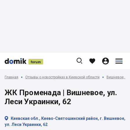











Главная
Отзывы о новостройках в Киевской области
Вишневое, Кр
ЖК Променада | Вишневое, ул.
Леси Украинки, 62

Киевская обл., Киево-Святошинский район, г. Вишневое,
ул. Леси Украинки, 62