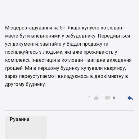
в фундамент?підкажіть на що потрібно
звернути увагу і дайте декілька порад)дякую
Місцерозташування на 5+. Якщо купуєте котлован -
маєте бути впевненими у забудовнику. Передивіться
усі документи, завітайте у Відділ продажу та
поспілкуйтесь з людьми, які вже проживають у
комплексі. Інвестиція в котлован - вигідне вкладення
грошей. Ми в першому будинку купували квартиру,
зараз переуступаємо і вкладуємось в двокімнатну в
другому будинку.



0
0
Рузанна
Р