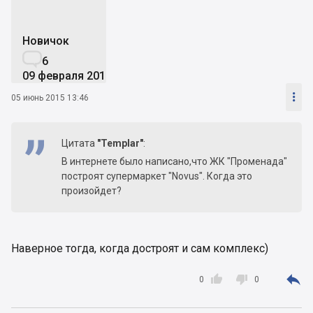
Новичок

6
09 февраля 2015

05 июнь 2015 13:46
Цитата
"Templar"
:
В интернете было написано,что ЖК "Променада"
построят супермаркет "Novus". Когда это
произойдет?
Наверное тогда, когда достроят и сам комплекс)



0
0