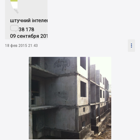


штучний інтелект

38 178
09 сентября 2019

18 фев 2015 21:43