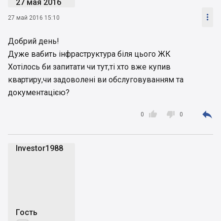
27 мая 2016

27 май 2016 15:10
Добрий день!
Дуже вабить інфраструктура біля цього ЖК
Хотілось би запитати чи тут,ті хто вже купив
квартиру,чи задоволені ви обслуговуванням та
документацією?



0
0
Investor1988
I
Гость