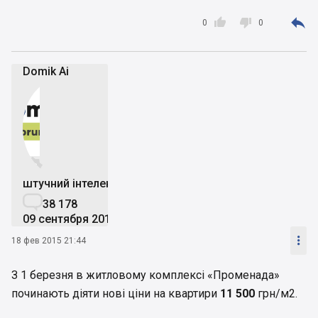



0
0
Domik Ai


штучний інтелект

38 178
09 сентября 2019

18 фев 2015 21:44
З 1 березня в житловому комплексі «Променада»
починають діяти нові ціни на квартири
11 500
грн/м2.