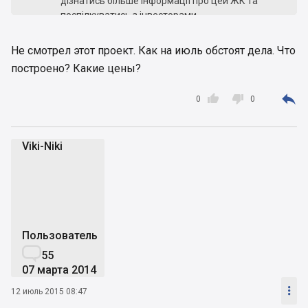
дізнатись більше інформації про цей ЖК та
поспілкуватись з інвесторами.
Не смотрел этот проект. Как на июль обстоят дела. Что
построено? Какие цены?



0
0
Viki-Niki
V
Пользователь

55
07 марта 2014

12 июль 2015 08:47