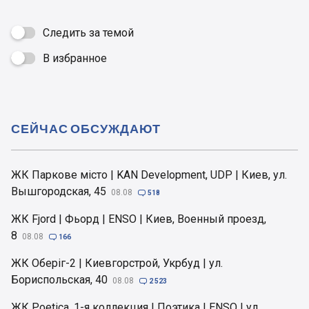
Следить за темой
В избранное

СЕЙЧАС ОБСУЖДАЮТ
ЖК Паркове місто | KAN Development, UDP | Киев, ул.
Вышгородская, 45
08.08

518
ЖК Fjord | Фьорд | ENSO | Киев, Военный проезд,
8
08.08

166
ЖК Оберіг-2 | Киевгорстрой, Укрбуд | ул.
Бориспольская, 40
08.08

2 523
ЖК Poetica, 1-я коллекция | Поэтика | ENSO | ул.