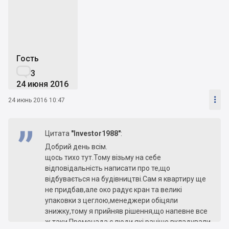
Р
Гость

3
24 июня 2016

24 июнь 2016 10:47
Цитата
"Investor1988"
:
Добрий день всім.
щось тихо тут.Тому візьму на себе
відповідальність написати про те,що
відбувається на будівництві.Сам я квартиру ще
не придбав,але око радує кран та великі
упаковки з цеглою,менеджери обіцяли
знижку,тому я прийняв рішення,що напевне все
ж таки Променада,є люди які раніше вкладували