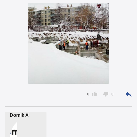



0
0
Domik Ai