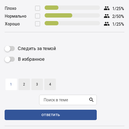

Плохо

1/25%

Нормально

2/50%

Хорошо

1/25%
Следить за темой
В избранное

1
2
3
4

ОТВЕТИТЬ