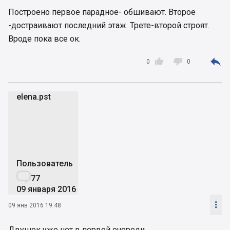
Построено первое парадное- обшивают. Второе
-достраивают последний этаж. Трете-второй строят.
Вроде пока все ок.



0
0
elena.pst
e
Пользователь

77
09 января 2016

09 янв 2016 19:48
Двушек уже нет в первой очереди