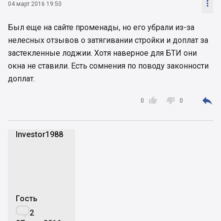

04 март 2016 19:50
Был еще на сайте променады, но его убрали из-за
нелесных отзывов о затягивании стройки и доплат за
застекленные лоджии. Хотя наверное для БТИ они
окна не ставили. Есть сомнения по поводу законности
доплат.



0
0
Investor1988
I
Гость

2