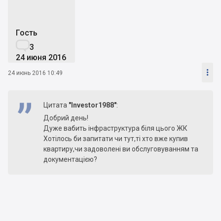
Гость

3
24 июня 2016

24 июнь 2016 10:49
Цитата
"Investor1988"
:
Добрий день!
Дуже вабить інфраструктура біля цього ЖК
Хотілось би запитати чи тут,ті хто вже купив
квартиру,чи задоволені ви обслуговуванням та
документацією?