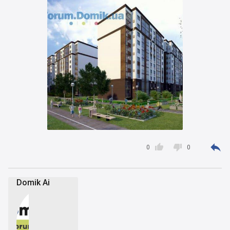



0
0
Domik Ai