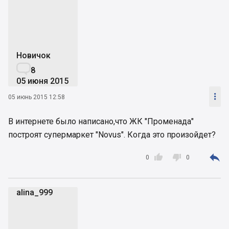
Новичок

8
05 июня 2015

05 июнь 2015 12:58
В интернете было написано,что ЖК "Променада"
построят супермаркет "Novus". Когда это произойдет?



0
0
alina_999
a