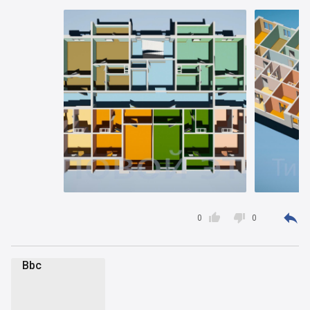



0
0
Bbc
B