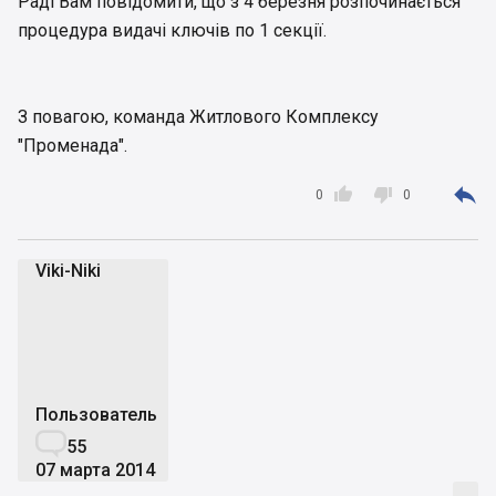
Раді Вам повідомити, що з 4 березня розпочинається
процедура видачі ключів по 1 секції.
З повагою, команда Житлового Комплексу
"Променада".



0
0
Viki-Niki
V
Пользователь

55
07 марта 2014