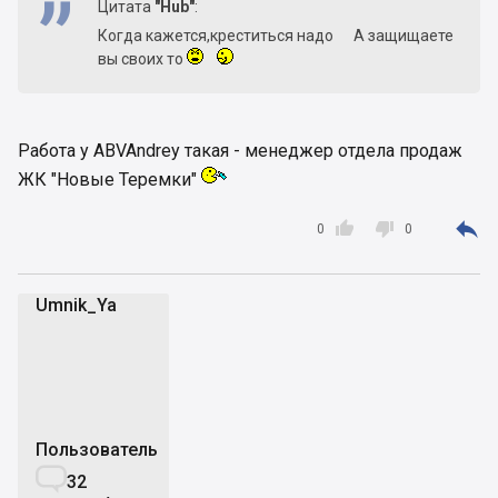
Цитата
"Hub"
:
Когда кажется,креститься надо
А защищаете
вы своих то
Работа у ABVAndrey такая - менеджер отдела продаж
ЖК "Новые Теремки"



0
0
Umnik_Ya
U
Пользователь

32