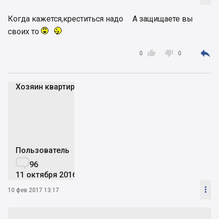
Когда кажется,креститься надо
А защищаете вы
своих то



0
0
Хозяин квартир
Хк
Пользователь

96
11 октября 2016

10 фев 2017 13:17