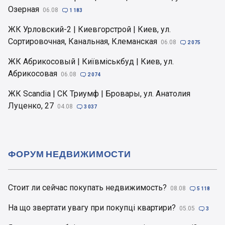
Озерная
06.08

1 183
ЖК Урловский-2 | Киевгорстрой | Киев, ул.
Сортировочная, Канальная, Клеманская
06.08

2 075
ЖК Абрикосовый | Київміськбуд | Киев, ул.
Абрикосовая
06.08

2 074
ЖК Scandia | СК Триумф | Бровары, ул. Анатолия
Луценко, 27
04.08

3 037
ФОРУМ НЕДВИЖИМОСТИ
Стоит ли сейчас покупать недвижимость?
08.08

5 118
На що звертати увагу при покупці квартири?
05.05

3