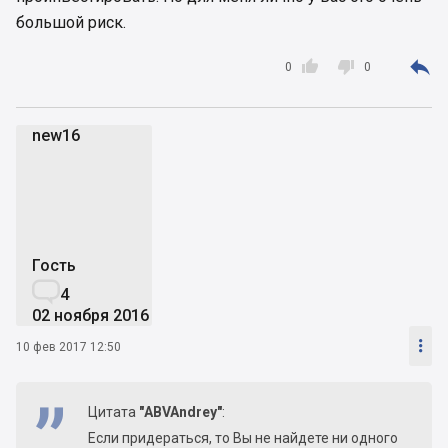
большой риск.



0
0
new16
n
Гость

4
02 ноября 2016

10 фев 2017 12:50
Цитата
"ABVAndrey"
:
Если придераться, то Вы не найдете ни одного