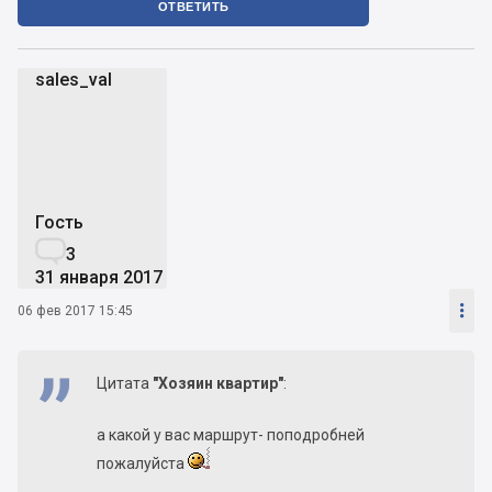
ОТВЕТИТЬ
sales_val
s
Гость

3
31 января 2017

06 фев 2017 15:45
Цитата
"Хозяин квартир"
:
а какой у вас маршрут- поподробней
пожалуйста