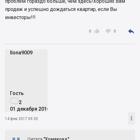
проблем гораздо больше, чем здесь!Хороших Вам
продаж и успешно дождаться квартир, если Вы
инвесторы!!!



0
0
Ilona9009
I
Гость

2
01 декабря 2016

14 фев 2017 09:20
Цитата
"Хомякоид"
: