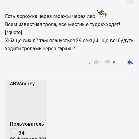
Есть дорожка через гаражы через лес.
Всем известная тропа, все местные тудою ходят!
[/quote]
Хіба це вихід? там планується 29 секцій і що всі будуть
ходити тропами через гаражі?



0
0
ABVAndrey
A
Пользователь

34