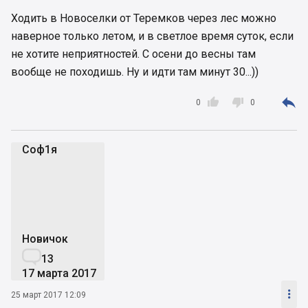
Ходить в Новоселки от Теремков через лес можно
наверное только летом, и в светлое время суток, если
не хотите неприятностей. С осени до весны там
вообще не походишь. Ну и идти там минут 30...))



0
0
Соф1я
С
Новичок

13
17 марта 2017

25 март 2017 12:09