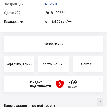
Застройщик
NOVBUD
Сдача ЖК
2018 - 2022 г.
Планировки
от 18 500 грн/м²
Новости ЖК
Карточка Домик
Карточка ЛУН
Сайт ЖК





-69
Индекс
надёжности
из 220

Ваше враження про цей проект: