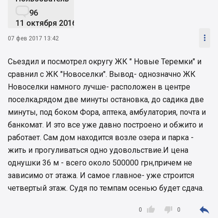

96
11 октября 2016

07 фев 2017 13:42
Сьездил и посмотрел округу ЖК " Новые Теремки" и
сравнил с ЖК "Новоселки". Вывод- однозначно ЖК
Новоселки намного лучше- расположен в центре
поселка,рядом две минуты остановка, до садика две
минуты, под боком Фора, аптека, амбулатория, почта и
банкомат. И это все уже давно построено и обжито и
работает. Сам дом находится возле озера и парка -
жить и прогуливаться одно удовольствие.И цена
однушки 36 м - всего около 500000 грн,причем не
зависимо от этажа. И самое главное- уже строится
четвертый этаж. Судя по темпам осенью будет сдача.



0
0