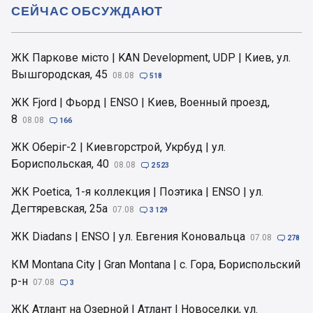
СЕЙЧАС ОБСУЖДАЮТ
ЖК Паркове місто | KAN Development, UDP | Киев, ул.
Вышгородская, 45
08.08

518
ЖК Fjord | Фьорд | ENSO | Киев, Военный проезд,
8
08.08

166
ЖК Оберіг-2 | Киевгорстрой, Укрбуд | ул.
Бориспольская, 40
08.08

2 523
ЖК Poetica, 1-я коллекция | Поэтика | ENSO | ул.
Дегтяревская, 25а
07.08

3 129
ЖК Diadans | ENSO | ул. Евгения Коновальца
07.08

278
КМ Montana City | Gran Montana | с. Гора, Бориспольский
р-н
07.08

3
ЖК Атлант на Озерной | Атлант | Новоселки, ул.