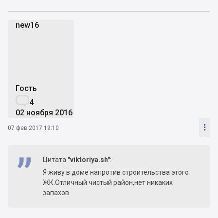
new16
n
Гость

4
02 ноября 2016

07 фев 2017 19:10
Цитата
"viktoriya.sh"
:
Я живу в доме напротив строительства этого
ЖК.Отличный чистый район,нет никаких
запахов.