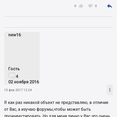



0
0
new16
n
Гость

4
02 ноября 2016

10 фев 2017 12:24
Я как раз никакой объект не представляю, в отличие
от Вас, а изучаю форумы,чтобы может быть
проинвестировать. Но для меня лично у Вас это очень