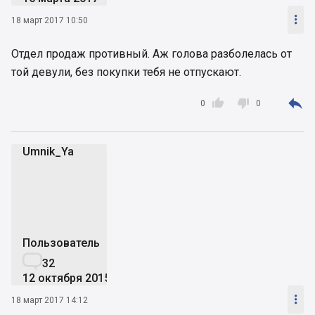

18 март 2017 10:50
Отдел продаж противный. Аж голова разболелась от
той девули, без покупки тебя не отпускают.



0
0
Umnik_Ya
U
Пользователь

32
12 октября 2015

18 март 2017 14:12