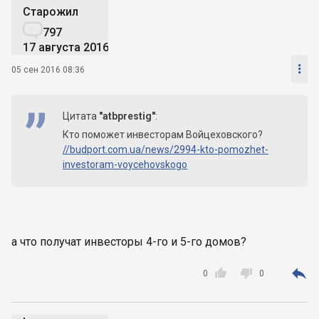
Старожил
застройщиком? По словам Прокопива,

компания, имеющая отношение к «Укогруп».
797
17 августа 2016
Возможно, киевской власти все же удалось

05 сен 2016 08:36
наконец-то найти диалог с Войцеховским, хотя
в любом случае инвесторам его объектов
придется прилично подождать, пока они
Цитата
"atbprestig"
:
получат своих квадратные метры и смогут их
узаконить.
Кто поможет инвесторам Войцеховского?
//budport.com.ua/news/2994-kto-pomozhet-
investoram-voycehovskogo
а что получат инвесторы 4-го и 5-го домов?



0
0