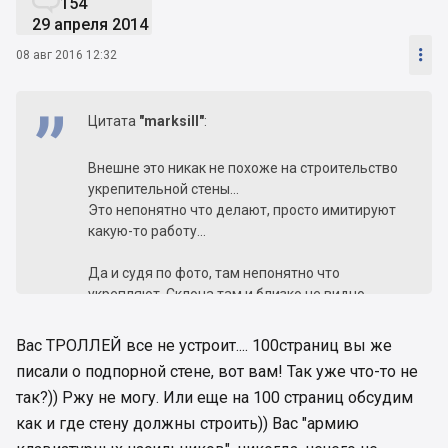
154
29 апреля 2014

08 авг 2016 12:32
Цитата
"marksill"
:
Внешне это никак не похоже на строительство
укрепительной стены...
Это непонятно что делают, просто имитируют
какую-то работу...
Да и судя по фото, там непонятно что
укрепляют. Склона там и близко не видно.
Вас ТРОЛЛЕЙ все не устроит.... 100страниц вы же
писали о подпорной стене, вот вам! Так уже что-то не
так?)) Ржу не могу. Или еще на 100 страниц обсудим
как и где стену должны строить)) Вас "армию