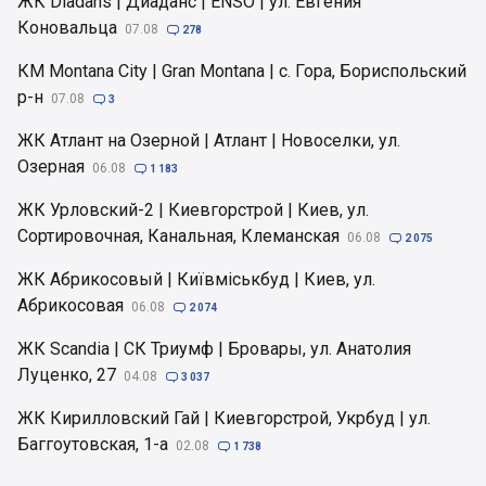
ЖК Diadans | Диаданс | ENSO | ул. Евгения
Коновальца
07.08

278
КМ Montana City | Gran Montana | с. Гора, Бориспольский
р-н
07.08

3
ЖК Атлант на Озерной | Атлант | Новоселки, ул.
Озерная
06.08

1 183
ЖК Урловский-2 | Киевгорстрой | Киев, ул.
Сортировочная, Канальная, Клеманская
06.08

2 075
ЖК Абрикосовый | Київміськбуд | Киев, ул.
Абрикосовая
06.08

2 074
ЖК Scandia | СК Триумф | Бровары, ул. Анатолия
Луценко, 27
04.08

3 037
ЖК Кирилловский Гай | Киевгорстрой, Укрбуд | ул.
Баггоутовская, 1-а
02.08

1 738