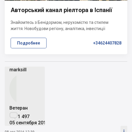
Авторський канал ріелтора в Іспанії
Знайомтесь з Бенідормом, нерухомістю та стилем
життя. Новобудови регіону, аналітика, інвестиції
Подробнее
+34624407828
marksill
Ветеран

1 497
05 сентября 2010

08 авг 2016 12:39