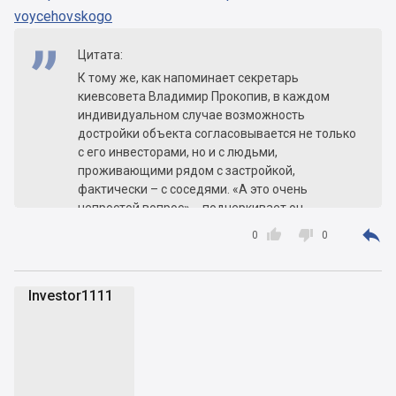
voycehovskogo
Цитата:
К тому же, как напоминает секретарь
киевсовета Владимир Прокопив, в каждом
индивидуальном случае возможность
достройки объекта согласовывается не только
с его инвесторами, но и с людьми,
проживающими рядом с застройкой,
фактически – с соседями. «А это очень
непростой вопрос», - подчеркивает он.



0
0
Но компромиссы можно найти, уверен Прокопив.
В качестве такого примера он приводит ЖК
«Мозаика», где должно было быть построено
Investor1111
пять домов, но в итоге остались стоять три
I
построенных дома, а вместо двух оставшихся
будет сквер. «Кроме того, застройщик берет на
себя обязательства и проводит реконструкцию
садика, находящегося напротив комплекса», -
рассказывает он. Кто выступает этим