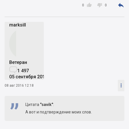



0
0
marksill
Ветеран

1 497
05 сентября 2010

08 авг 2016 12:18
Цитата
"savik"
:
А вот и подтверждение моих слов.