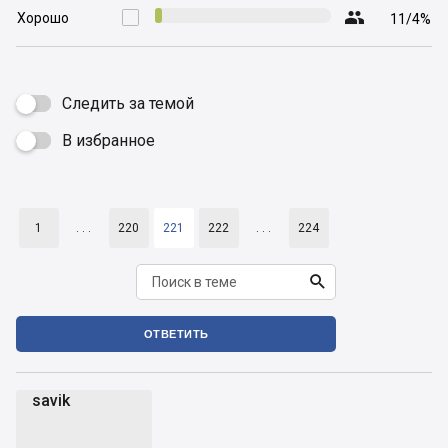

Хорошо

11/4%
Следить за темой
В избранное

1
. . .
220
221
222
. . .
224

ОТВЕТИТЬ
savik
s