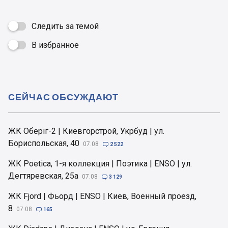
:
У задоволенні позову відмовити.
Следить за темой
Рішення набирає законної сили після закінчення
В избранное

строку подання апеляційної скарги, якщо
апеляційну скаргу не було подано. У разі
подання апеляційної скарги рішення, якщо його
не скасовано, набирає законної сили після
СЕЙЧАС ОБСУЖДАЮТ
розгляду справи апеляційним господарським
судом.
ЖК Оберіг-2 | Киевгорстрой, Укрбуд | ул.
Бориспольская, 40
07.08

2 522
ЖК Poetica, 1-я коллекция | Поэтика | ENSO | ул.
Дегтяревская, 25а
07.08

3 129
ЖК Fjord | Фьорд | ENSO | Киев, Военный проезд,
8
07.08

165