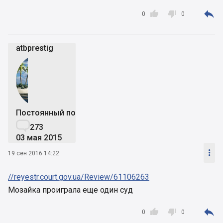



0
0
atbprestig
Постоянный пользователь

273
03 мая 2015

19 сен 2016 14:22
//reyestr.court.gov.ua/Review/61106263
Мозайка проиграла еще один суд



0
0