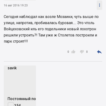

16 авг 2016 19:23
Сегодня наблюдал как возле Мозаики, чуть выше по
улице, напротив, пробивалась буровая..... Это чтоль
Войцеховский иль его подельники новый лохотрон
решили устроить?! Там уже ж Столетов построили и
парк строят!!!



0
0
savik
s
Постоянный пользователь

154