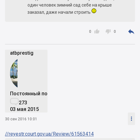
один человек зимний сад себе на крыше
заказал, даже начали строить



0
0
atbprestig
Постоянный пользователь

273
03 мая 2015

30 сен 2016 10:01
//reyestr.court.gov.ua/Review/61563414