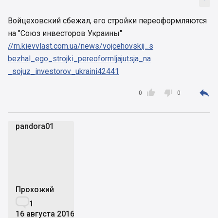
Войцеховский сбежал, его стройки переоформляются
на "Союз инвесторов Украины"
//m.kievvlast.com.ua/news/vojcehovskij_s
bezhal_ego_strojki_pereoformljajutsja_na
_sojuz_investorov_ukraini42441



0
0
pandora01
p
Прохожий

1
16 августа 2016