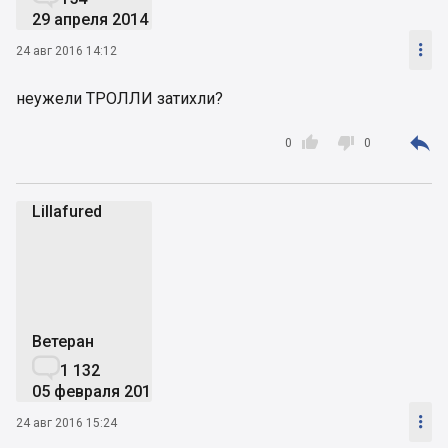
29 апреля 2014

24 авг 2016 14:12
неужели ТРОЛЛИ затихли?



0
0
Lillafured
L
Ветеран

1 132
05 февраля 2015

24 авг 2016 15:24