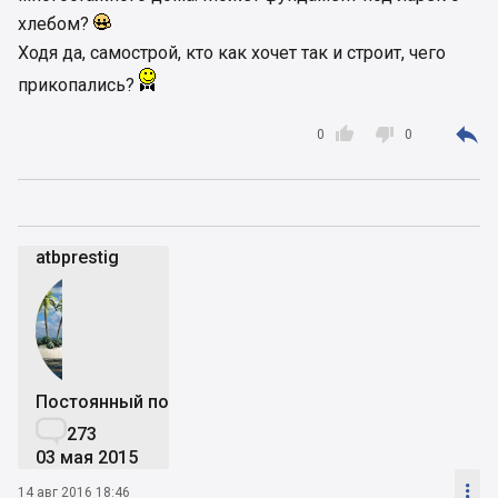
хлебом?
Ходя да, самострой, кто как хочет так и строит, чего
прикопались?



0
0
atbprestig
Постоянный пользователь

273
03 мая 2015

14 авг 2016 18:46