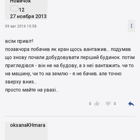
Новичок

12
27 ноября 2013

09 авг 2016 10:58
всім привіт!
позавчора побачив як кран щось вантажив... подумав
що знову почали добудовувати перший будинок. потім
пригледівся - він не на будову, а з неї вантажить. чи то
на машину, чи то на землю - я не бачив. але точно
зверху вниз...
просто майте на увазі...



0
0
oksanaKHmara
o