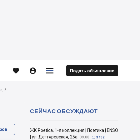





Подать объявление
м
а, 6
СЕЙЧАС ОБСУЖДАЮТ
ров
ЖК Poetica, 1-я коллекция | Поэтика | ENSO
| ул. Дегтяревская, 25а
09.08

3 132