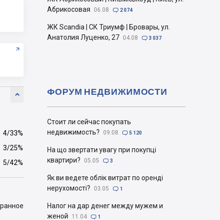
Абрикосовая
06.08

2 074
ЖК Scandia | СК Триумф | Бровары, ул.
Анатолия Луценко, 27
04.08

3 037
ФОРУМ НЕДВИЖИМОСТИ

Стоит ли сейчас покупать
недвижимость?
4/33%
09.08

5 120
3/25%
На що звертати увагу при покупці
квартири?
05.05

3
5/42%
Як ви ведете облік витрат по оренді
нерухомості?
03.05

1
бранное
Налог на дар денег между мужем и
женой
11.04

1