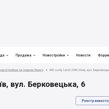



нда
Продажа
Новостройки
Новости
Фору
новостройках на правом берегу
ЖК Lucky Land | DiM | Київ, вул. Берковецьк
їв, вул. Берковецька, 6
Реестр инвесто