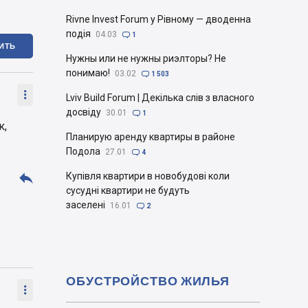
Rivne Invest Forum у Рівному — дводенна
подія
04.03

1
ИТЬ
Нужны или не нужны риэлторы? Не
понимаю!
03.02

1 503

Lviv Build Forum | Декілька слів з власного
досвіду
30.01

1
к,
Планирую аренду квартиры в районе
Подола
27.01

4

Купівля квартири в новобудові коли
сусудні квартири не будуть
заселені
16.01

2
ОБУСТРОЙСТВО ЖИЛЬЯ
