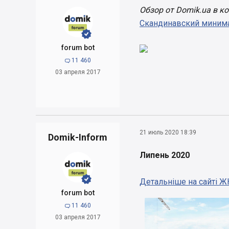
Обзор от Domik.ua в 
Скандинавский минима


forum bot
11 460

03 апреля 2017
21 июль 2020 18:39
Domik-Inform
Липень 2020


Детальніше на сайті Ж
forum bot
11 460

03 апреля 2017