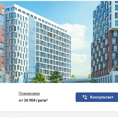
Планировки

Консультант
от 36 904 грн/м²