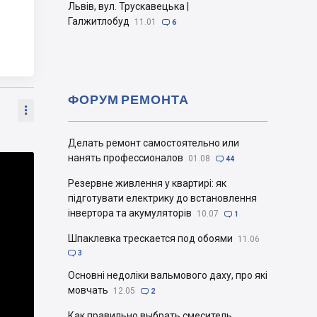
Львів, вул. Трускавецька |
Галжитлобуд
11.01

6
ФОРУМ РЕМОНТА

Делать ремонт самостоятельно или
нанять профессионалов
01.08

44
Резервне живлення у квартирі: як
підготувати електрику до встановлення
інвертора та акумуляторів
10.07

1
Шпаклевка трескается под обоями
11.06

3
Основні недоліки вальмового даху, про які
мовчать
12.05

2
Как правильно выбрать смеситель.