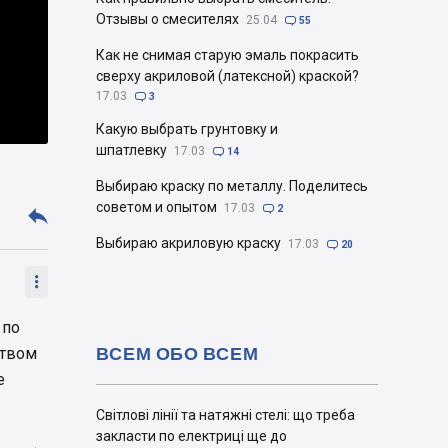
Отзывы о смесителях
25.04

55
Как не снимая старую эмаль покрасить
сверху акриловой (латексной) краской?
17.03

3
Какую выбрать грунтовку и
шпатлевку
17.03

14
Выбираю краску по металлу. Поделитесь
советом и опытом
17.03

2

Выбираю акриловую краску
17.03

20

 по
ВСЕМ ОБО ВСЕМ
ством
е
Світлові лінії та натяжні стелі: що треба
закласти по електриці ще до