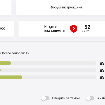
Форум застройщика





52
Индекс
 ЖК
надёжности
из 220
ы.
Всего голосов: 12.



Следить за темой
В из
