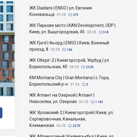
ЖК Diadans | ENSO | ул. Евгения
Коновальца
09.08

279
ЖК Паркове місто | KAN Development, UDP |
Киев, ул. Вышгородская, 45
08.08

518
ЖК Fjord | Фьорд | ENSO | Киев, Военный
проезд, 8
08.08

166
ЖК Оберіг-2 | Киевгорстрой, Укрбуд | ул.
Бориспольская, 40
08.08

2 523
КМ Montana City | Gran Montana | с. Гора,
Бориспольский р-н
07.08

3
ЖК Атлант на Озерной | Атлант |
Новоселки, ул. Озерная
06.08

1 183
ЖК Урловский-2 | Киевгорстрой | Киев, ул.
Сортировочная, Канальная,
Клеманская
06.08

2 075
ЖК Абрикосовый | Київміськбуд | Киев, ул.