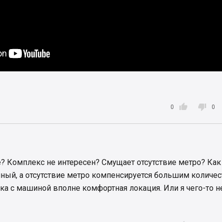


0
0
е? Комплекс не интересен? Смущает отсутствие метро? Как
чный, а отсутствие метро компенсируется большим количе
ка с машиной вполне комфортная локация. Или я чего-то н