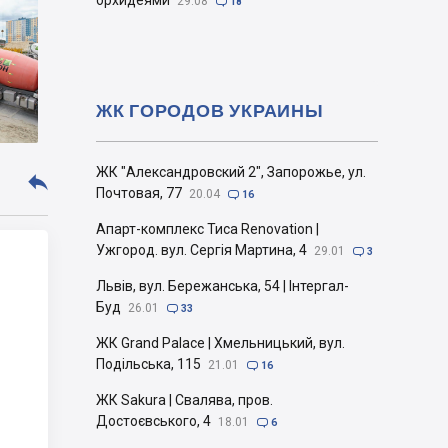
орхидеями
29.08

18
ЖК ГОРОДОВ УКРАИНЫ
ЖК "Александровский 2", Запорожье, ул.

Почтовая, 77
20.04

16
Апарт-комплекс Тиса Renovation |
Ужгород. вул. Сергія Мартина, 4
29.01

3
Львів, вул. Бережанська, 54 | Інтергал-
Буд
26.01

33
ЖК Grand Palace | Хмельницький, вул.
Подільська, 115
21.01

16
ЖК Sakura | Свалява, пров.
Достоєвського, 4
18.01

6