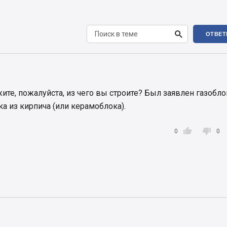

ОТВЕТ
ите, пожалуйста, из чего вы строите? Был заявлен газобло
ка из кирпича (или керамоблока).


0
0