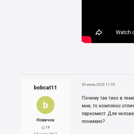
30 июль 2020 17:33
bobcat11
Почему так тихо в тем
b
мне, то комплекс отли
паркомест. Для челове
Новичок
понимаю?
19
