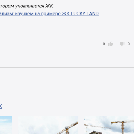
котором упоминается ЖК
:
лизм: изучаем на примере ЖК LUCKY LAND


0
0
К