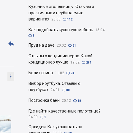
Кухонные столешницы. Отзывы о
практичных и неубиваемых
вариантах
23.05

112
Как подобрать кухонную мебель
15.04

5

Пруд на даче
20.02

21
Отзывы о кондиционерах. Какой
кондиционер лучше
19.02

281
Болит спина
11.02

74

Выбор ноутбука. Отзывы о
ноутбуках
24.01

80
Постройка бани
20.12

18
Где найти качественные полотенца?
04.09

2
Орхидеи. Как ухаживать за