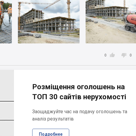


0
0
Розміщення оголошень на
ТОП 30 сайтів нерухомості
Заощаджуйте час на подачу оголошень та
аналіз результатів
Подробнее