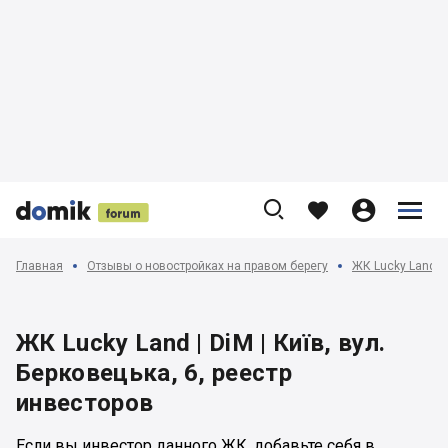











Главная
Отзывы о новостройках на правом берегу
ЖК Lucky Land | 
ЖК Lucky Land | DiM | Київ, вул.
Берковецька, 6, реестр
инвесторов
Если вы инвестор данного ЖК, добавьте себя в