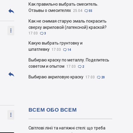
Как правильно выбрать смеситель.

Отзывы о смесителях
25.04

55
Как не снимая старую эмаль покрасить
сверху акриловой (латексной) краской?

17.03

3
Какую выбрать грунтовку и
шпатлевку
17.03

14
Выбираю краску по металлу. Поделитесь
советом и опытом
17.03

2

Выбираю акриловую краску
17.03

20
ВСЕМ ОБО ВСЕМ

Світлові лінії та натяжні стелі: що треба