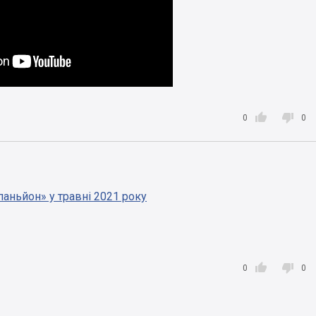


0
0
ньйон» у травні 2021 року


0
0