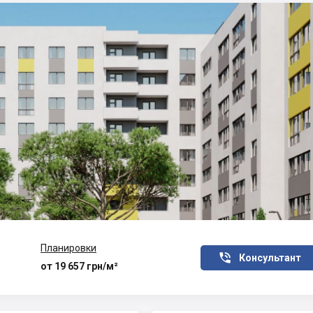
Планировки

Консультант
от 19 657 грн/м²