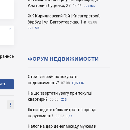
Анатолия Луценко, 27
04.08

3 037
ЖК Кирилловский Гай | Киевгорстрой,
Укрбуд | ул. Баггоутовская, 1-а
02.08

1 738
бранное
ФОРУМ НЕДВИЖИМОСТИ
Стоит ли сейчас покупать
недвижимость?
07.08

5 116
ИТЬ
На що звертати увагу при покупці
квартири?
05.05

3

Як ви ведете облік витрат по оренді
нерухомості?
03.05

1
Налог на дар денег между мужем и