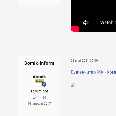
22 май 2021 09:00
Domik-Inform
Будівництво ЖК «Компа


forum bot
11 460

03 апреля 2017