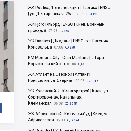
ЖК Poetica, 1-я коллекция | Поэтика | ENSO
| ул. Дегтяревская, 25а
07.08

3 129
ЖК Fjord | Фьорд | ENSO | Киев, Военный
проезд, 8
07.08

165
ЖК Diadans | Диаданс | ENSO | ул. Евгения
Коновальца
07.08

278
КМ Montana City | Gran Montana | с. Гора,
Бориспольский р-н
07.08

3
ЖК Атлант на Озерной | Атлант |
Новоселки, ул. Озерная
06.08

1 183
ЖК Урловский-2 | Киевгорстрой | Киев, ул.
Сортировочная, Канальная,
Клеманская
06.08

2 075
ЖК Абрикосовый | Київміськбуд | Киев, ул.
Абрикосовая
06.08

2 074
ЖК Scandia | СК Триумф | Бровары, ул.