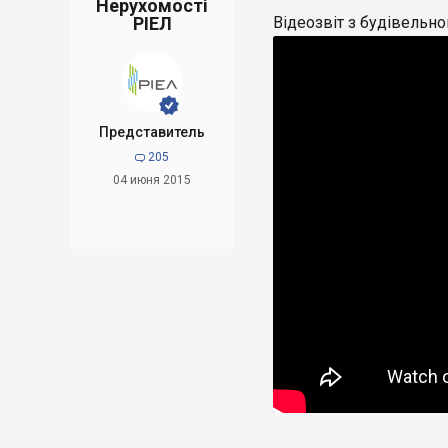
Нерухомості
РІЕЛ
Відеозвіт з будівельн


Представитель
205

04 июня 2015