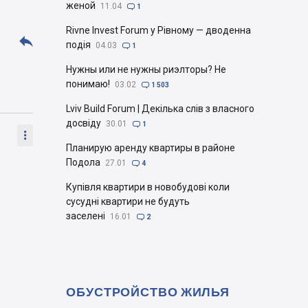
женой
11.04

1
Rivne Invest Forum у Рівному — дводенна

подія
04.03

1
Нужны или не нужны риэлторы? Не
понимаю!
03.02

1 503
Lviv Build Forum | Декілька слів з власного
досвіду
30.01

1

Планирую аренду квартиры в районе
Подола
27.01

4
Купівля квартири в новобудові коли
сусудні квартири не будуть
заселені
16.01

2
ОБУСТРОЙСТВО ЖИЛЬЯ