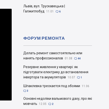
Львів, вул. Трускавецька |
Галжитлобуд
11.01

6
ФОРУМ РЕМОНТА
Делать ремонт самостоятельно или
нанять профессионалов
01.08

44
Резервне живлення у квартирі: як
підготувати електрику до встановлення
інвертора та акумуляторів
10.07

1
Шпаклевка трескается под обоями
11.06

3
Основні недоліки вальмового даху, про які
мовчать
12.05

2