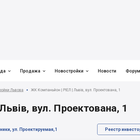



нда
Продажа
Новостройки
Новости
Фору
ройки Львова
ЖК Компаньйон | РІЕЛ | Львів, вул. Проектована, 1
Львів, вул. Проектована, 1
ники, ул. Проектируемая,1
Реестр инвесто