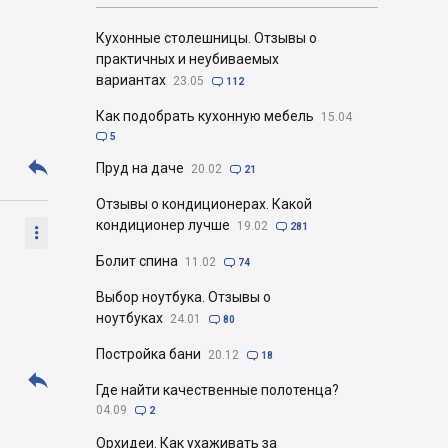
Кухонные столешницы. Отзывы о
практичных и неубиваемых
вариантах
23.05

112
Как подобрать кухонную мебель
15.04

5

Пруд на даче
20.02

21
Отзывы о кондиционерах. Какой
кондиционер лучше
19.02

281

Болит спина
11.02

74
Выбор ноутбука. Отзывы о
ноутбуках
24.01

80
Постройка бани
20.12

18

Где найти качественные полотенца?
04.09

2
Орхидеи. Как ухаживать за