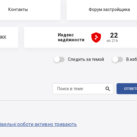
Контакты
Форум застройщика





22
Индекс
 ЖК
надёжности
из 216
Следить за темой
В из


ОТВЕТ
івельні роботи активно тривають