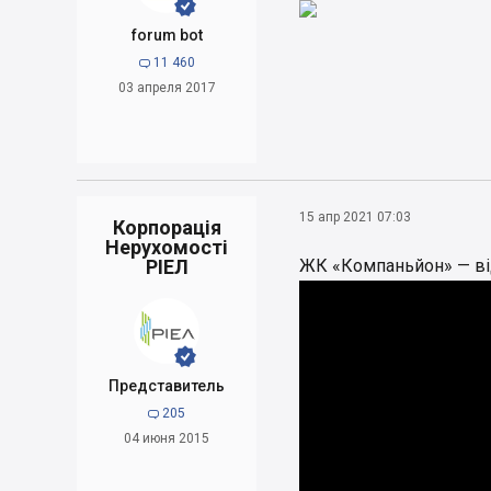


forum bot
11 460

03 апреля 2017
15 апр 2021 07:03
Корпорація
Нерухомості
РІЕЛ
ЖК «Компаньйон» — від


Представитель
205

04 июня 2015