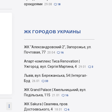
орхидеями
29.08

18
ЖК ГОРОДОВ УКРАИНЫ
ЖК "Александровский 2", Запорожье, ул.
Почтовая, 77
20.04

16
Апарт-комплекс Тиса Renovation |
Ужгород. вул. Сергія Мартина, 4
29.01

3
Львів, вул. Бережанська, 54 | Інтергал-
Буд
26.01

33
ЖК Grand Palace | Хмельницький, вул.
Подільська, 115
21.01

16
ЖК Sakura | Свалява, пров.

Достоєвського, 4
18.01

6