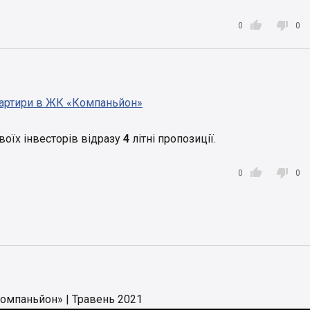


0
0
квартири в ЖК «Компаньйон»
воїх інвесторів відразу
4
літні пропозиції.


0
0
омпаньйон» | Травень 2021