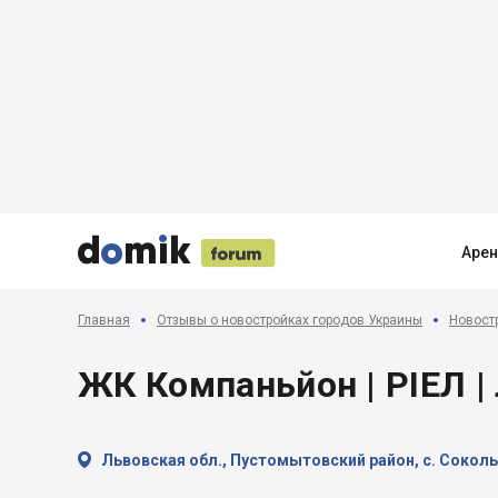





Аре
Главная
Отзывы о новостройках городов Украины
Новост
ЖК Компаньйон | РІЕЛ | 

Львовская обл., Пустомытовский район, с. Соколь