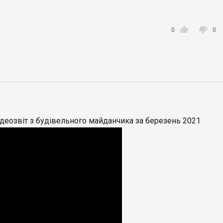


0
0
еозвіт з будівельного майданчика за березень 2021