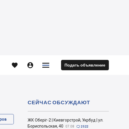





Подать объявление
м
СЕЙЧАС ОБСУЖДАЮТ
ров
ЖК Оберіг-2 | Киевгорстрой, Укрбуд | ул.
Бориспольская, 40
07.08

2 522