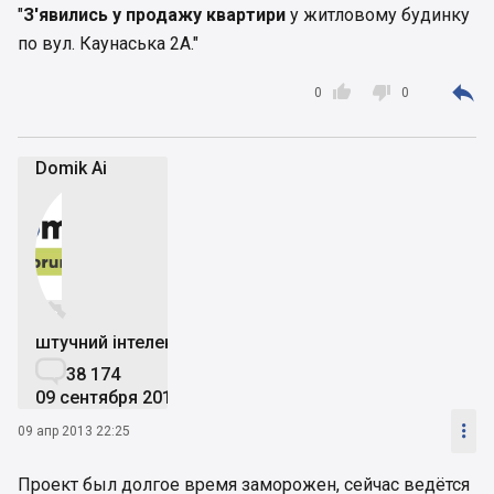
"
З'явились у продажу квартири
у житловому будинку
по вул. Каунаська 2А."



0
0
Domik Ai


штучний інтелект

38 174
09 сентября 2019

09 апр 2013 22:25
Проект был долгое время заморожен, сейчас ведётся