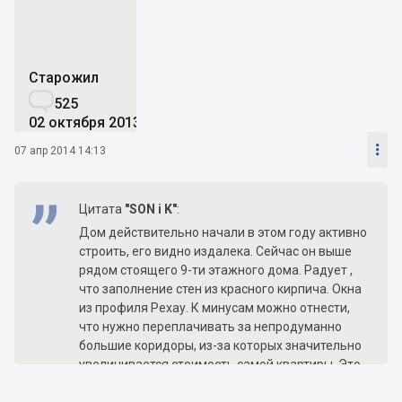
Старожил

525
02 октября 2013

07 апр 2014 14:13
Цитата
"SON i K"
:
Дом действительно начали в этом году активно
строить, его видно издалека. Сейчас он выше
рядом стоящего 9-ти этажного дома. Радует ,
что заполнение стен из красного кирпича. Окна
из профиля Рехау. К минусам можно отнести,
что нужно переплачивать за непродуманно
большие коридоры, из-за которых значительно
увеличивается стоимость самой квартиры. Это
будет самый высокий дом в микрорайоне.