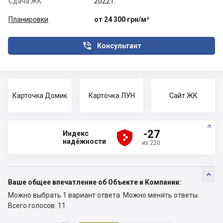
Сдача ЖК
2022 г.
Планировки
от 24 300 грн/м²

Консультант
Карточка Домик
Карточка ЛУН
Сайт ЖК





-27
Индекс
надёжности
из 220

Ваше общее впечатление об Объекте и Компании:
Можно выбрать 1 вариант ответа.
Можно менять ответы.
Всего голосов: 11.