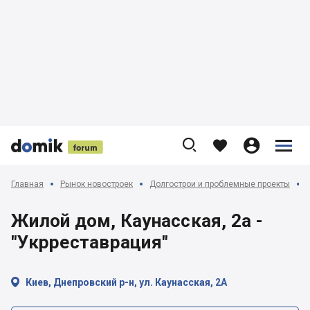











Главная
Рынок новостроек
Долгострои и проблемные проекты
Жилой дом, Каунасская, 2а -
"Укрреставрация"

Киев, Днепровский р-н, ул. Каунасская, 2А