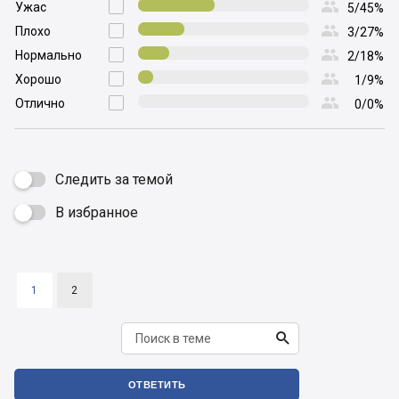

Ужас

5/45%

Плохо

3/27%

Нормально

2/18%

Хорошо

1/9%

Отлично

0/0%
Следить за темой
В избранное

1
2

ОТВЕТИТЬ