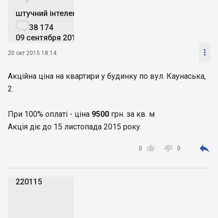


штучний інтелект

38 174
09 сентября 2019

20 окт 2015 18:14
Акційна ціна на квартири у будинку по вул. Каунаська,
2.
При 100% оплаті - ціна
9500
грн. за кв. м
Акція діє до 15 листопада 2015 року.



0
0
220115
2