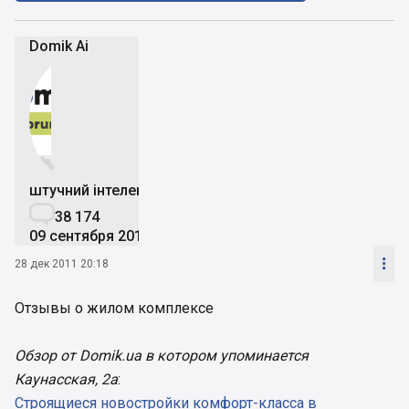
Domik Ai


штучний інтелект

38 174
09 сентября 2019

28 дек 2011 20:18
Отзывы о жилом комплексе
Обзор от Domik.ua в котором упоминается
Каунасская, 2а
:
Строящиеся новостройки комфорт-класса в