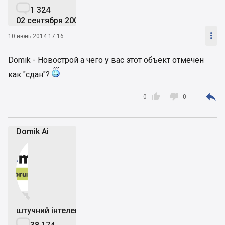

1 324
02 сентября 2009

10 июнь 2014 17:16
Domik - Новострой а чего у вас этот объект отмечен
как "сдан"?



0
0
Domik Ai


штучний інтелект
