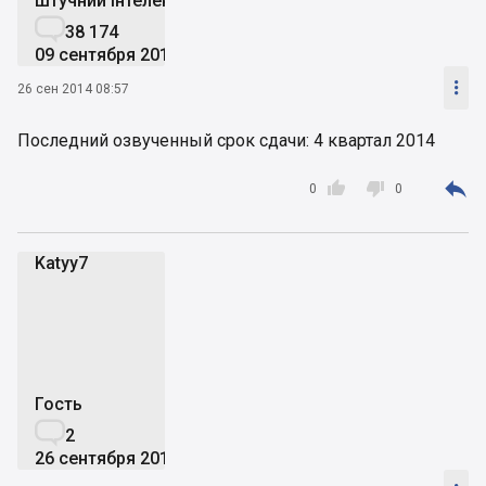
штучний інтелект

38 174
09 сентября 2019

26 сен 2014 08:57
Последний озвученный срок сдачи: 4 квартал 2014



0
0
Katyy7
K
Гость

2
26 сентября 2014