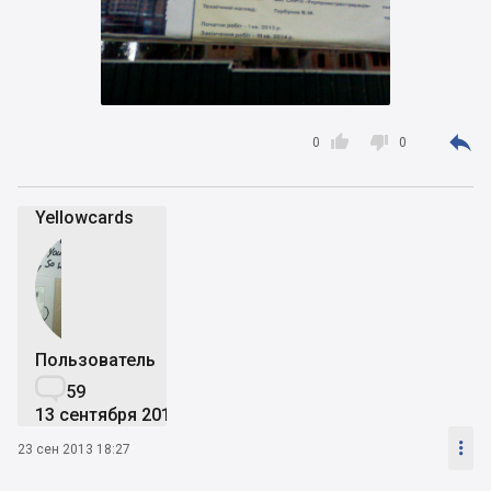



0
0
Yellowcards
Пользователь

59
13 сентября 2013

23 сен 2013 18:27