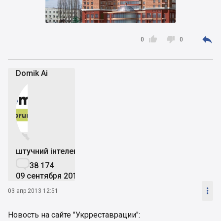



0
0
Domik Ai


штучний інтелект

38 174
09 сентября 2019

03 апр 2013 12:51
Новость на сайте "Укрреставрации":