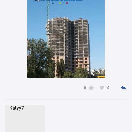



0
0
Katyy7
K