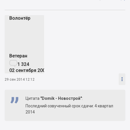
Волонтёр
В
Ветеран

1 324
02 сентября 2009

29 сен 2014 12:12
Цитата
"Domik - Новострой"
:
Последний озвученный срок сдачи: 4 квартал
2014