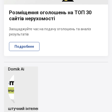
Розміщення оголошень на ТОП 30
сайтів нерухомості
Заощаджуйте час на подачу оголошень та аналіз
результатів
Подробнее
Domik Ai


штучний інтелект