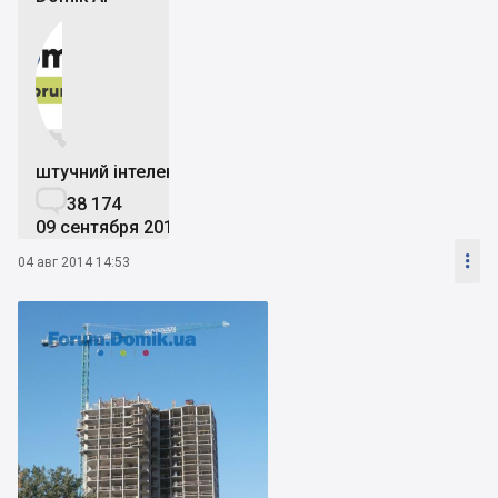


штучний інтелект

38 174
09 сентября 2019

04 авг 2014 14:53