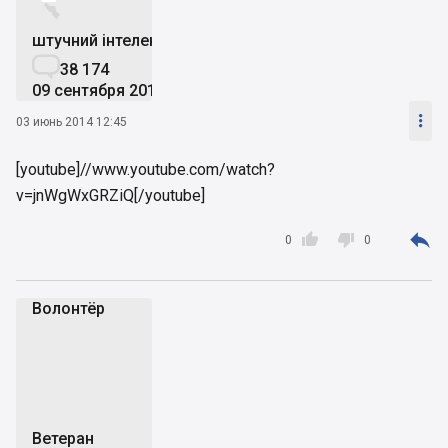


штучний інтелект

38 174
09 сентября 2019

03 июнь 2014 12:45
[youtube]//www.youtube.com/watch?
v=jnWgWxGRZiQ[/youtube]



0
0
Волонтёр
В
Ветеран