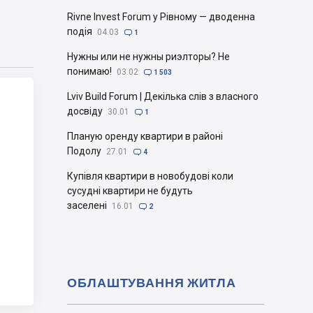
Rivne Invest Forum у Рівному — дводенна
подія
04.03

1
Нужны или не нужны риэлторы? Не
понимаю!
03.02

1 503
Lviv Build Forum | Декілька слів з власного
досвіду
30.01

1
Планую оренду квартири в районі
Подолу
27.01

4
Купівля квартири в новобудові коли
сусудні квартири не будуть
заселені
16.01

2
ОБЛАШТУВАННЯ ЖИТЛА