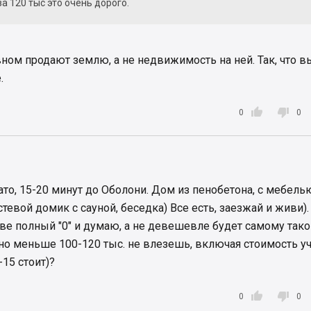
за 120 тыс это очень дорого.
вном продают землю, а не недвижимость на ней. Так, что в
.


0
0
ато, 15-20 минут до Оболони. Дом из пенобетона, с мебель
тевой домик с сауной, беседка) Все есть, заезжай и живи).
тве полный "0" и думаю, а не девешевле будет самому тако
вно меньше 100-120 тыс. не влезешь, включая стоимость у
-15 стоит)?


0
0