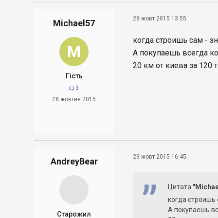
28 жовт 2015 13:55
Michael57
когда строишь сам - з
M
А покупаешь всегда ко
20 км от киева за 120 
Гість
3

28 жовтня 2015
29 жовт 2015 16:45
AndreyBear
Цитата
"Michae
когда строишь 
А покупаешь вс
Старожил