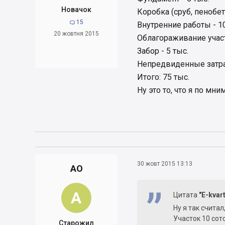
Новачок
Коробка (сруб, пенобето
15

Внутренние работы - 10
20 жовтня 2015
Облагораживание участ
Забор - 5 тыс.
Непредвиденные затрат
Итого: 75 тыс.
Ну это то, что я по мн
30 жовт 2015 13:13
AO
A
Цитата
"E-kvart
Ну я так считал
Участок 10 соток
Старожил