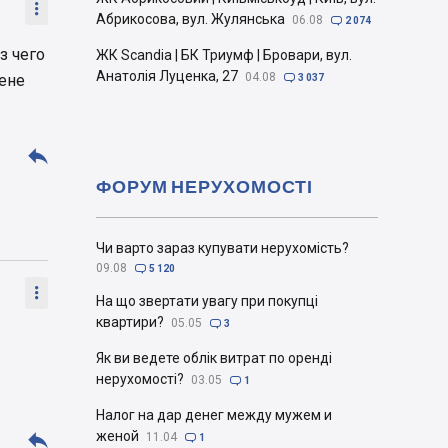

Абрикосова, вул. Жулянська
06.08

2 074
з чего
ЖК Scandia | БК Триумф | Бровари, вул.
Анатолія Луценка, 27
04.08
цене

3 037

ФОРУМ НЕРУХОМОСТІ
Чи варто зараз купувати нерухомість?
09.08

5 120

На що звертати увагу при покупці
квартири?
05.05

3
Як ви ведете облік витрат по оренді
нерухомості?
03.05

1
Налог на дар денег между мужем и

женой
11.04

1