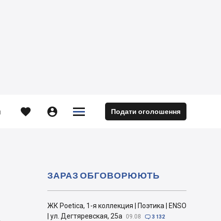





Подати оголошення
м
ЗАРАЗ ОБГОВОРЮЮТЬ
ЖК Poetica, 1-я коллекция | Поэтика | ENSO
| ул. Дегтяревская, 25а
09.08

3 132