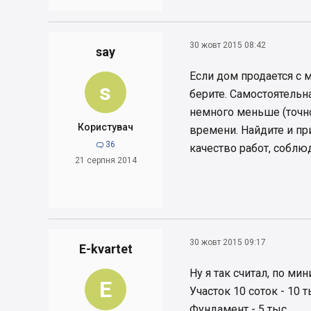
30 жовт 2015 08:42
say
Если дом продается с м
s
берите. Самостоятельн
немного меньше (точно
Користувач
времени. Найдите и пр
36

качество работ, соблю
21 серпня 2014
30 жовт 2015 09:17
E-kvartet
Ну я так считал, по ми
E
Участок 10 соток - 10 ты
Фундамент - 5 тыс.