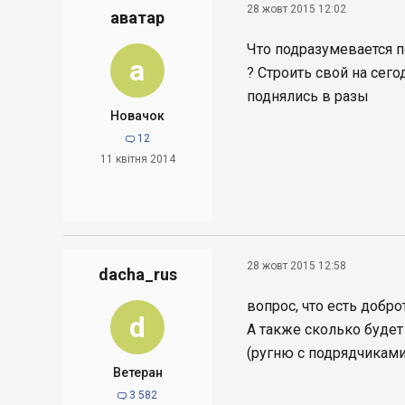
28 жовт 2015 12:02
аватар
Что подразумевается п
а
? Строить свой на сег
поднялись в разы
Новачок
12

11 квітня 2014
28 жовт 2015 12:58
dacha_rus
вопрос, что есть добр
d
А также сколько будет
(ругню с подрядчиками и 
Ветеран
3 582
