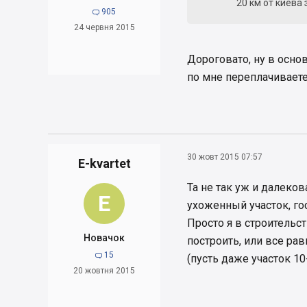
20 км от киева 
905

24 червня 2015
Дороговато, ну в осно
по мне переплачиваете
30 жовт 2015 07:57
E-kvartet
Та не так уж и далеков
E
ухоженный участок, гос
Просто я в строительс
Новачок
построить, или все ра
15

(пусть даже участок 10
20 жовтня 2015