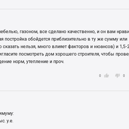
ебелью, газоном, все сделано качественно, и он вам нрави
ая постройка обойдется приблизительно в ту же сумму или
 сказать нельзя, много влияет факторов и нюансов) и 1,5-
игласите посмотреть дом хорошего строителя, чтобы пров
дение норм, утепление и проч.


0
0
нимуму:
с. у.е.