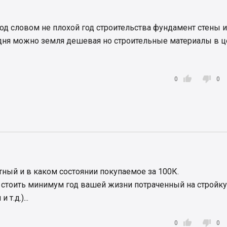
од словом не плохой год строительства фундамент стены и
одня можно земля дешевая но строительные материалы в 


0
0
отный и в каком состоянии покупаемое за 100К.
 стоить минимум год вашей жизни потраченный на стройку
т.д.)...


0
0