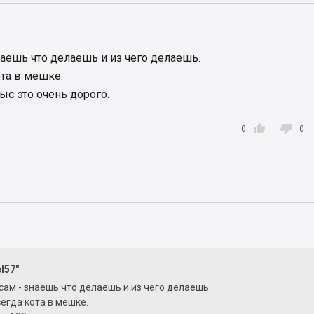
наешь что делаешь и из чего делаешь.
та в мешке.
тыс это очень дорого.


0
0
l57"
:
сам - знаешь что делаешь и из чего делаешь.
егда кота в мешке.