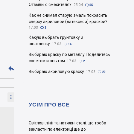
Отзывы о смесителях
25.04

55
Как не снимая старую эмаль покрасить
сверху акриловой (латексной) краской?
17.03

3
Какую выбрать грунтовку и
шпатлевку
17.03

14
Выбираю краску по металлу. Поделитесь
советом и опытом
17.03

2

Выбираю акриловую краску
17.03

20

УСІМ ПРО ВСЕ
Світлові лінії та натяжні стелі: що треба
закласти по електриці ще до