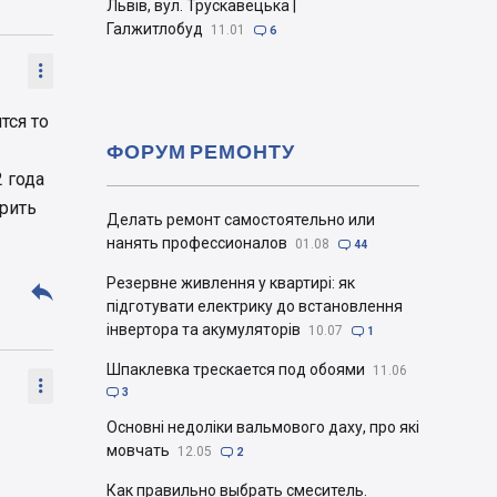
Львів, вул. Трускавецька |
Галжитлобуд
11.01

6

тся то
ФОРУМ РЕМОНТУ
2 года
ерить
Делать ремонт самостоятельно или
нанять профессионалов
01.08

44
Резервне живлення у квартирі: як

підготувати електрику до встановлення
інвертора та акумуляторів
10.07

1
Шпаклевка трескается под обоями
11.06


3
Основні недоліки вальмового даху, про які
мовчать
12.05

2
Как правильно выбрать смеситель.