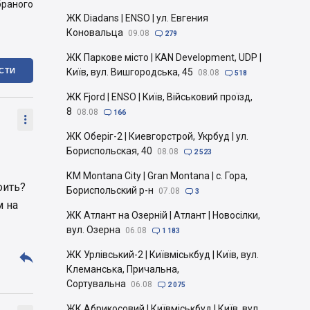
браного
ЖК Diadans | ENSO | ул. Евгения
Коновальца
09.08

279
ЖК Паркове місто | KAN Development, UDP |
ІСТИ
Київ, вул. Вишгородська, 45
08.08

518
ЖК Fjord | ENSO | Київ, Військовий проїзд,
8
08.08

166

ЖК Оберіг-2 | Киевгорстрой, Укрбуд | ул.
Бориспольская, 40
08.08

2 523
КМ Montana City | Gran Montana | с. Гора,
оить?
Бориспольский р-н
07.08

3
м на
ЖК Атлант на Озерній | Атлант | Новосілки,
вул. Озерна
06.08

1 183

ЖК Урлівський-2 | Київміськбуд | Київ, вул.
Клеманська, Причальна,
Сортувальна
06.08

2 075
ЖК Абрикосовий | Київміськбуд | Київ, вул.