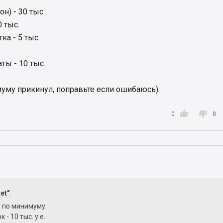
н) - 30 тыс .
 тыс.
ка - 5 тыс.
ы - 10 тыс.
имуму прикинул, поправьте если ошибаюсь)


0
0
et"
:
, по минимуму:
 - 10 тыс. у.е.