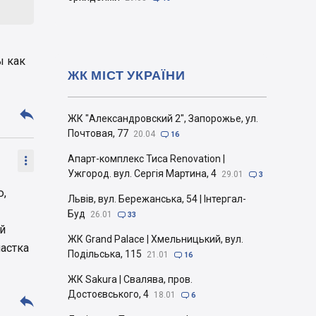
ы как
ЖК МІСТ УКРАЇНИ

ЖК "Александровский 2", Запорожье, ул.
Почтовая, 77
20.04

16
Апарт-комплекс Тиса Renovation |

Ужгород. вул. Сергія Мартина, 4
29.01

3
ю,
Львів, вул. Бережанська, 54 | Інтергал-
Буд
26.01

33
й
ЖК Grand Palace | Хмельницький, вул.
частка
Подільська, 115
21.01

16
ЖК Sakura | Свалява, пров.
Достоєвського, 4
18.01

6
