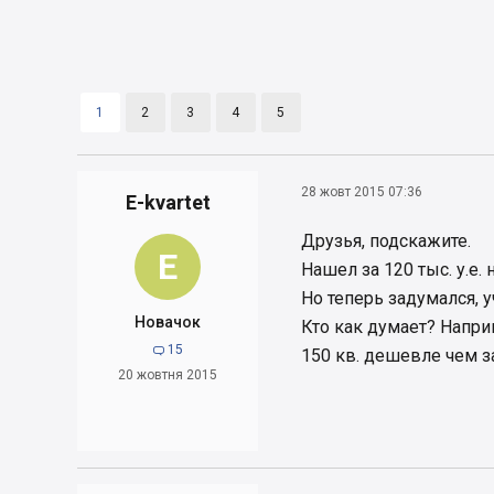
1
2
3
4
5
28 жовт 2015 07:36
E-kvartet
Друзья, подскажите.
E
Нашел за 120 тыс. у.е. 
Но теперь задумался,
Новачок
Кто как думает? Напри
15

150 кв. дешевле чем з
20 жовтня 2015