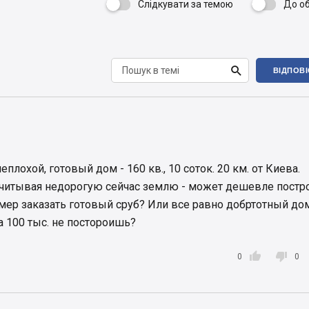
Слідкувати за темою
До о


ВІДПОВ
неплохой, готовый дом - 160 кв., 10 соток. 20 км. от Киева.
 учитывая недорогую сейчас землю - может дешевле постр
мер заказать готовый сруб? Или все равно добртотный до
а 100 тыс. не постороишь?


0
0