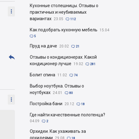
Кухонные столешницы. Отзывы о

практичных и неубиваемых
вариантах
23.05

112
Как подобрать кухонную мебель
15.04

5
Пруд на даче
20.02

21

Отзывы о кондиционерах. Какой
кондиционер лучше
19.02

281
Болит спина
11.02

74
Выбор ноутбука. Отзывы о
ноутбуках
24.01

80

Постройка бани
20.12

18
Где найти качественные полотенца?
04.09

2
Орхидеи. Как ухаживать за
орхидеями
29.08

18