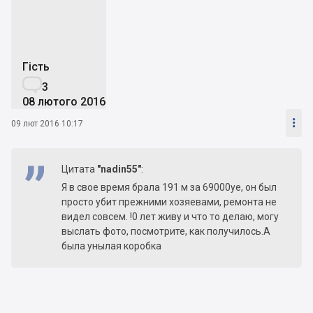
Гість

3
08 лютого 2016

09 лют 2016 10:17
Цитата
"nadin55"
:
Я в свое время брала 191 м за 69000уе, он был
просто убит прежними хозяевами, ремонта не
видел совсем. !0 лет живу и что то делаю, могу
выслать фото, посмотрите, как получилось.А
была унылая коробка