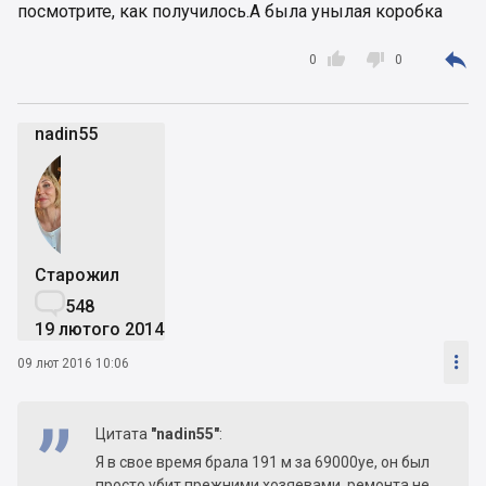
посмотрите, как получилось.А была унылая коробка



0
0
nadin55
Старожил

548
19 лютого 2014

09 лют 2016 10:06
Цитата
"nadin55"
:
Я в свое время брала 191 м за 69000уе, он был
просто убит прежними хозяевами, ремонта не