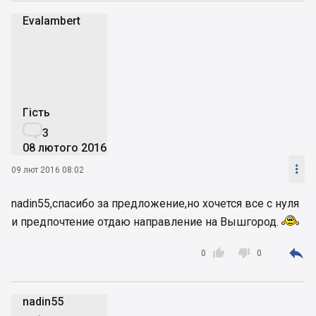
Evalambert
E
Гість

3
08 лютого 2016

09 лют 2016 08:02
nadin55,спасибо за предложение,но хочется все с нуля
и предпочтение отдаю направление на Вышгород.



0
0
nadin55