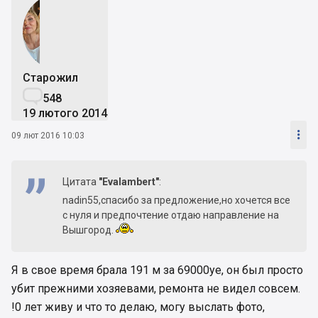
Старожил

548
19 лютого 2014

09 лют 2016 10:03
Цитата
"Evalambert"
:
nadin55,спасибо за предложение,но хочется все
с нуля и предпочтение отдаю направление на
Вышгород.
Я в свое время брала 191 м за 69000уе, он был просто
убит прежними хозяевами, ремонта не видел совсем.
!0 лет живу и что то делаю, могу выслать фото,