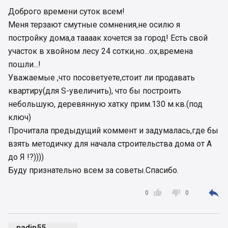
Доброго времени суток всем!
Меня терзают смутные сомнения,не осилю я
постройку дома,а таааак хочется за город! Есть свой
участок в хвойном лесу 24 сотки,но...ох,времена
пошли...!
Уважаемые ,что посоветуете,стоит ли продавать
квартиру(для S-увеличить), что бы построить
небольшую, деревянную хатку прим.130 м.кв.(под
ключ)
Прочитала предыдущий коммент и задумалась,где бы
взять методичку для начала строительства дома от А
до Я !?))))
Буду признательно всем за советы.Спасибо.



0
0
nadin55