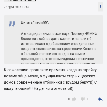

22 груд 2015 10:57
Цитата
"nadin55"
:
А я кандидат химических наук. Поэтому НЕ МИФ
Более того сейчас даже кирпич и панели жб
изготавливают с добавлением определенных
веществ, являющихся канцерогенами.Конечно
в большей степени это вредно на самом
производстве, в готовом изделии остаточное
количество мономера очень низкое, к тому же
сроки строительства позволяют выветривать и
К сожалению прошли те времена, когда на стройку
их.Но , как факт, это неоспоримо.
возами яйца везли, а фундаменты старых царских
домов современные отбойники с трудом берут))) С
наступаюшим!!! На дачке и отметьте)))



0
0