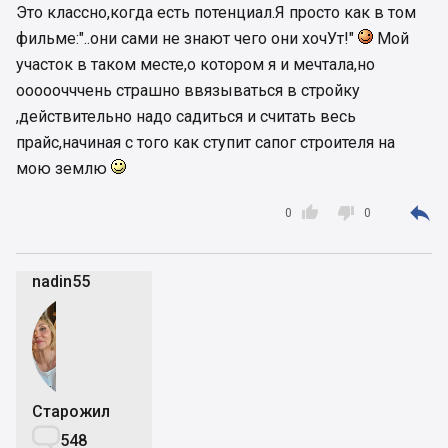
Это классно,когда есть потенциал.Я просто как в том
фильме:"..они сами не знают чего они хочУт!"
Мой
участок в таком месте,о котором я и мечтала,но
ооооочччень страшно ввязываться в стройку
,действительно надо садиться и считать весь
прайс,начиная с того как ступит сапог строителя на
мою землю



0
0
nadin55
Старожил

548