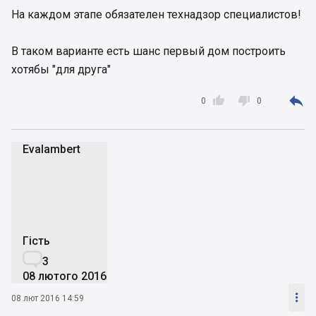
На каждом этапе обязателен технадзор специалистов!
В таком варианте есть шанс первый дом построить
хотябы "для друга"



0
0
Evalambert
E
Гість

3
08 лютого 2016

08 лют 2016 14:59