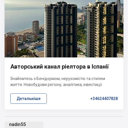
Авторський канал ріелтора в Іспанії
Знайомтесь з Бенідормом, нерухомістю та стилем
життя. Новобудови регіону, аналітика, інвестиції
Детальніше
+34624407828
nadin55