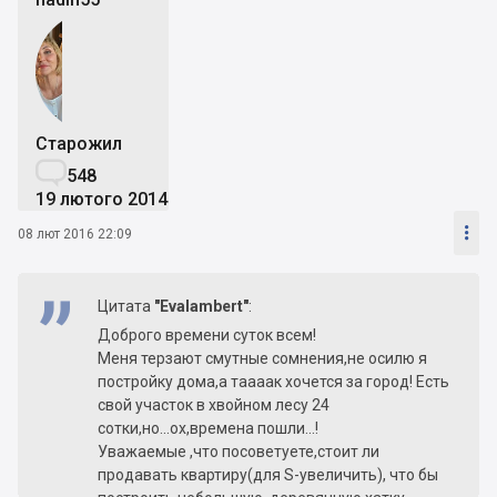
Старожил

548
19 лютого 2014

08 лют 2016 22:09
Цитата
"Evalambert"
:
Доброго времени суток всем!
Меня терзают смутные сомнения,не осилю я
постройку дома,а таааак хочется за город! Есть
свой участок в хвойном лесу 24
сотки,но...ох,времена пошли...!
Уважаемые ,что посоветуете,стоит ли
продавать квартиру(для S-увеличить), что бы