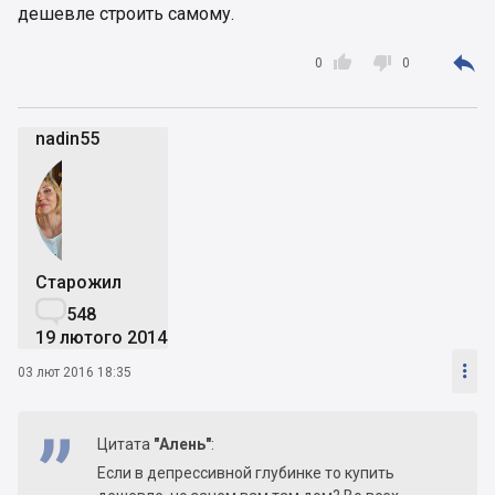
дешевле строить самому.



0
0
nadin55
Старожил

548
19 лютого 2014

03 лют 2016 18:35
Цитата
"Алень"
:
Если в депрессивной глубинке то купить