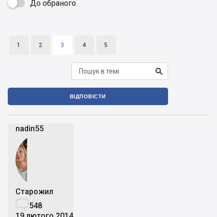
До обраного

1
2
3
4
5

ВІДПОВІСТИ
nadin55
Старожил

548
19 лютого 2014