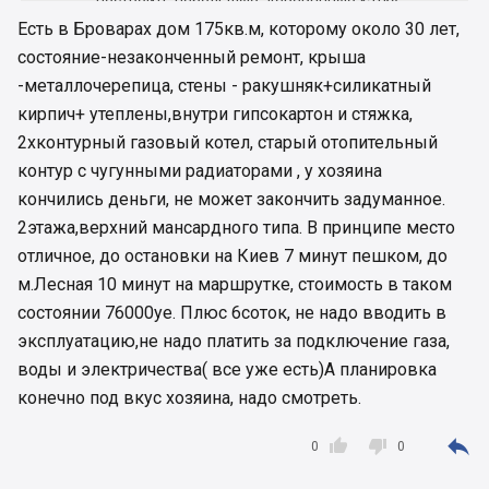
построить небольшую, деревянную хатку
прим.130 м.кв.(под ключ)
Есть в Броварах дом 175кв.м, которому около 30 лет,
Прочитала предыдущий коммент и
состояние-незаконченный ремонт, крыша
задумалась,где бы взять методичку для начала
-металлочерепица, стены - ракушняк+силикатный
строительства дома от А до Я !?))))
кирпич+ утеплены,внутри гипсокартон и стяжка,
Буду признательно всем за советы.Спасибо.
2хконтурный газовый котел, старый отопительный
контур с чугунными радиаторами , у хозяина
кончились деньги, не может закончить задуманное.
2этажа,верхний мансардного типа. В принципе место
отличное, до остановки на Киев 7 минут пешком, до
м.Лесная 10 минут на маршрутке, стоимость в таком
состоянии 76000уе. Плюс 6соток, не надо вводить в
эксплуатацию,не надо платить за подключение газа,
воды и электричества( все уже есть)А планировка
конечно под вкус хозяина, надо смотреть.



0
0