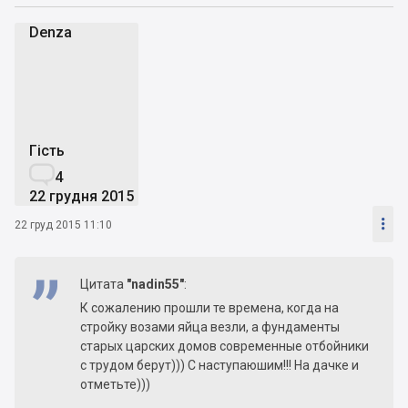
Denza
D
Гість

4
22 грудня 2015

22 груд 2015 11:10
Цитата
"nadin55"
:
К сожалению прошли те времена, когда на
стройку возами яйца везли, а фундаменты
старых царских домов современные отбойники
с трудом берут))) С наступаюшим!!! На дачке и
отметьте)))