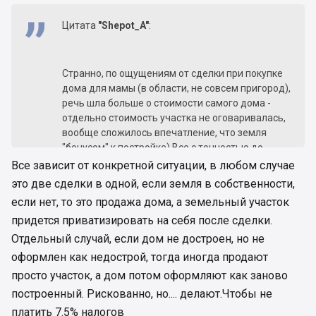
Цитата
"Shepot_A"
:
Странно, по ощущениям от сделки при покупке
дома для мамы (в области, не совсем пригород),
речь шла больше о стоимости самого дома -
отдельно стоимость участка не оговаривалась,
вообще сложилось впечатление, что земля
"бонусом" к постройке) Все с точностью до
наоборот)
Все зависит от конкретной ситуации, в любом случае
это две сделки в одной, если земля в собственности,
если нет, то это продажа дома, а земельный участок
придется приватизировать на себя после сделки.
Отдельный случай, если дом не достроен, но не
оформлен как недострой, тогда иногда продают
просто участок, а дом потом оформляют как заново
построенный. Рискованно, но.... делают.Чтобы не
платить 7.5% налогов