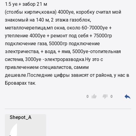
1.5 уе.+ забор 21 м
(столбы кирпич,ковка) 4000уе, коробку считал мой
знакомый на 140 м, 2 этажа газоблок,
металлочерепица,мп окна, около 60-70000уе +
утепление 4000уе + ремонт под себя + 75000гр
подключение газа, 50000гр подключение
электричества, + вода, + яма, 5000уе-отопительная
система, 3000уе -электроразводка.Ну это с
привлечением специалистов, самим
дешевле.Последние цифры зависят от района, у нас в
Броварах так.



0
0
Shepot_A