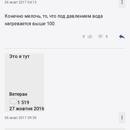

06 жовт 2017 04:13
Конечно мелочь, то, что под давлением вода
нагревается выше 100.



0
0
Это я тут
Эя
Ветеран

1 519
27 жовтня 2016

06 жовт 2017 09:30