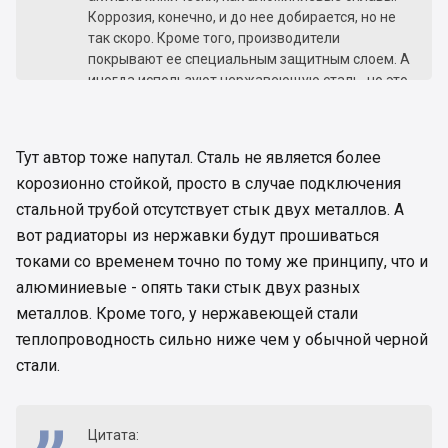
Коррозия, конечно, и до нее добирается, но не
так скоро. Кроме того, производители
покрывают ее специальным защитным слоем. А
иногда используют нержавеющую сталь, но это
достаточно дорого. Но в любом случае
биметаллический радиатор более защищен от
слишком активного химически теплоносителя.
Тут автор тоже напутал. Сталь не является более
Единственная опасность – попадание в эту
корозионно стойкой, просто в случае подключения
воду кислорода. Вот тогда сталь начнет
ржаветь, причем весьма быстро.
стальной трубой отсутствует стык двух металлов. А
вот радиаторы из нержавки будут прошиваться
токами со временем точно по тому же принципу, что и
алюминиевые - опять таки стык двух разных
металлов. Кроме того, у нержавеющей стали
теплопроводность сильно ниже чем у обычной черной
стали.
Цитата: