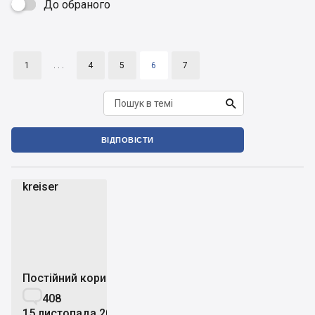
До обраного

1
. . .
4
5
6
7

ВІДПОВІСТИ
kreiser
k
Постійний користувач

408
15 листопада 2014