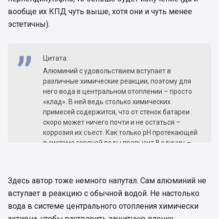
вообще их КПД чуть выше, хотя они и чуть менее
эстетичны).
Цитата:
Алюминий с удовольствием вступает в
различные химические реакции, поэтому для
него вода в центральном отоплении – просто
«клад». В ней ведь столько химических
примесей содержится, что от стенок батареи
скоро может ничего почти и не остаться –
коррозия их съест. Как только рН протекающей
в системе горячей воды превысит 8 единиц –
жди беды. Но ведь при централизованном
отоплении уследить за этим показателем
невозможно. А еще в процессе химических
Здесь автор тоже немного напутал. Сам алюминий не
реакций алюминий выделяет водород, что
вступает в реакцию с обычной водой. Не настолько
является пожароопасным. Поэтому непременно
надо постоянно стравливать из таких батарей
вода в системе центрального отопления химически
воздух.
активна, чтобы растворить защитную пленку