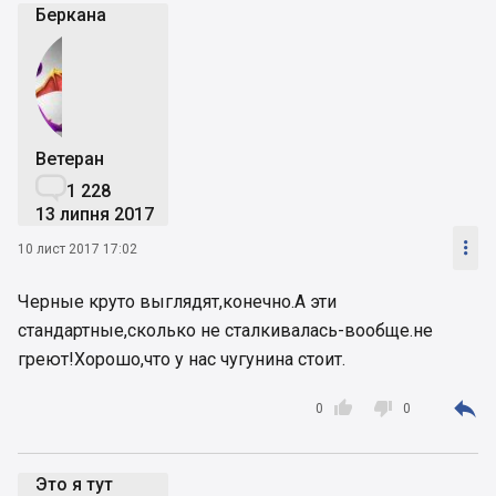
Беркана
Ветеран

1 228
13 липня 2017

10 лист 2017 17:02
Черные круто выглядят,конечно.А эти
стандартные,сколько не сталкивалась-вообще.не
греют!Хорошо,что у нас чугунина стоит.



0
0
Это я тут