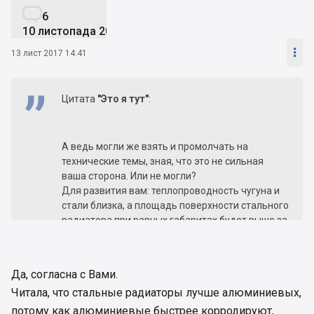

6
10 листопада 2017

13 лист 2017 14:41
Цитата
"Это я тут"
:
А ведь могли же взять и промолчать на
технические темы, зная, что это не сильная
ваша сторона. Или не могли?
Для развития вам: теплопроводность чугуна и
стали близка, а площадь поверхности стального
радиатора при равных габаритах будет выше за
счет более тонких стенок, т.к. чугунные
радиаторы литые и при литье стенки
получаются толстенные и вообще все элементы
Да, согласна с Вами.
радиатора тоже. Стальные же радиаторы
Читала, что стальные радиаторы лучше алюминиевых,
делают из тонких листов. Так вот теплоотдача
напрямую зависит от
площади
поверхности
потому как алюминиевые быстрее корродируют,