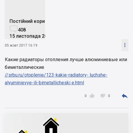
Постійний користувач

408
15 листопада 2014

05 жовт 2017 16:19
Какие радиаторы отопления лучше алюминиевые или
биметаллические
//srbu.ru/otoplenie/123-kakie-radiatory- luchshe-
alyuminievye-ili-bimetallicheski e.html



0
0