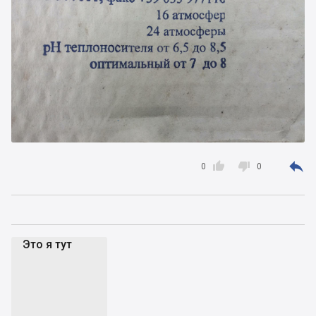



0
0
Это я тут
Эя