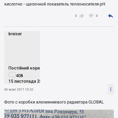
кислотно - щелочной показатель теплоносителя pH.



0
0
kreiser
k
Постійний користувач

408
15 листопада 2014

06 жовт 2017 10:32
Фото с коробки алюминиевого радиатора GLOBAL.