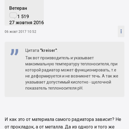
Ветеран

1 519
27 жовтня 2016

06 жовт 2017 10:52
Цитата
"kreiser"
:
Так вот производитель и указывает
максимальную температуру теплоносителя, при
которой радиатор может функционировать, т.е
не деформируется и не возникнет течь. А так же
указывает допустимый кислотно - щелочной
показатель теплоносителя pH.
И как это от материала самого радиатора зависит? Не
от прокладок, а от металла. Да из одного и того же