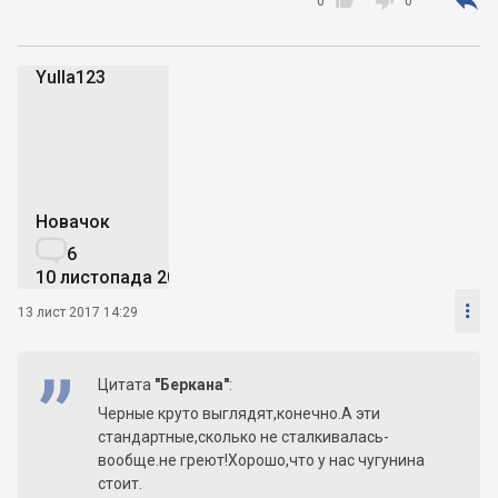



0
0
Yulla123
Y
Новачок

6
10 листопада 2017

13 лист 2017 14:29
Цитата
"Беркана"
:
Черные круто выглядят,конечно.А эти
стандартные,сколько не сталкивалась-
вообще.не греют!Хорошо,что у нас чугунина
стоит.