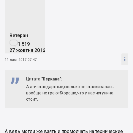
Эя
Ветеран

1 519
27 жовтня 2016

11 лист 2017 07:47
Цитата
"Беркана"
:
А эти стандартные,сколько не сталкивалась-
вообще.не греют!Хорошо,что у нас чугунина
стоит.
А ведь могли же взять и промолчать на технические