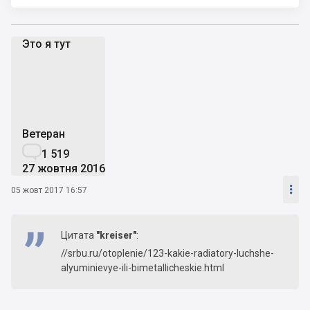
Это я тут
Эя
Ветеран

1 519
27 жовтня 2016

05 жовт 2017 16:57
Цитата
"kreiser"
:
//srbu.ru/otoplenie/123-kakie-radiatory-luchshe-
alyuminievye-ili-bimetallicheskie.html