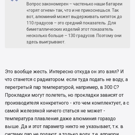
Вопрос закономерен – частенько наши батареи
«горят огнем» так, что и не прикоснешься. Так
вот, алюминий может выдерживать кипяток до
110 градусов – это средний показатель. Для
биметаллических изделий этот показатель
несколько больше – 130 градусов. Поэтому они
здесь выигрывают.
Это вообще жесть. Интересно откуда он это взял? И
что станется с радиатором. если туда подать не воду, а
перегретый пар температурой, например, в 300 С?
Прокладки могут полететь, но прокладки зависят от
производителя конкретного - кто чем комплектует, а с
самой железякой ничего статься не может -
температура плавления даже алюминия гораздо
выше. Да и этот параметр никто не указывает, т.к. в
систему пар не подают, а только воду, т.е. априори