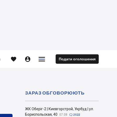





Подати оголошення
м
я
ЗАРАЗ ОБГОВОРЮЮТЬ
ЖК Оберіг-2 | Киевгорстрой, Укрбуд | ул.
Бориспольская, 40
07.08

2 522