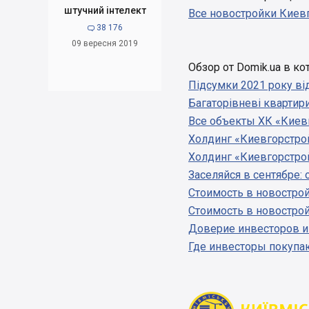
штучний інтелект
Все новостройки Киев
38 176

09 вересня 2019
Обзор от Domik.ua в к
Підсумки 2021 року ві
Багаторівневі квартир
Все объекты ХК «Киевг
Холдинг «Киевгорстрой
Холдинг «Киевгорстрой
Заселяйся в сентябре:
Стоимость в новостро
Стоимость в новострой
Доверие инвесторов и 
Где инвесторы покупаю