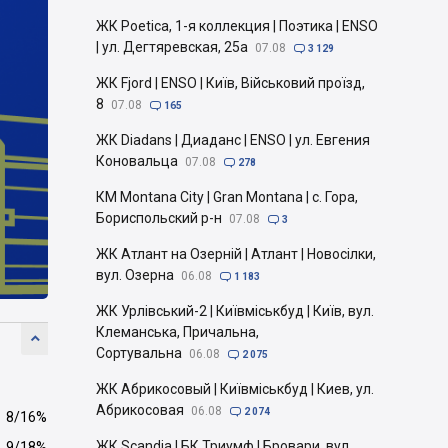
ЖК Poetica, 1-я коллекция | Поэтика | ENSO
| ул. Дегтяревская, 25а
07.08

3 129
ЖК Fjord | ENSO | Київ, Військовий проїзд,
8
07.08

165
ЖК Diadans | Диаданс | ENSO | ул. Евгения
Коновальца
07.08

278
КМ Montana City | Gran Montana | с. Гора,
Бориспольский р-н
07.08

3
ЖК Атлант на Озерній | Атлант | Новосілки,
вул. Озерна
06.08

1 183
ЖК Урлівський-2 | Київміськбуд | Київ, вул.
Клеманська, Причальна,

Сортувальна
06.08

2 075
ЖК Абрикосовый | Київміськбуд | Киев, ул.
Абрикосовая
06.08

2 074
8/16%
ЖК Scandia | БК Триумф | Бровари, вул.
9/18%