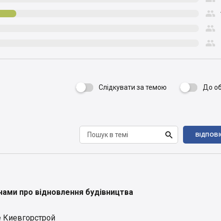



Слідкувати за темою
До о


ВІДПОВ
нами про відновлення будівництва
 Киевгорстрой