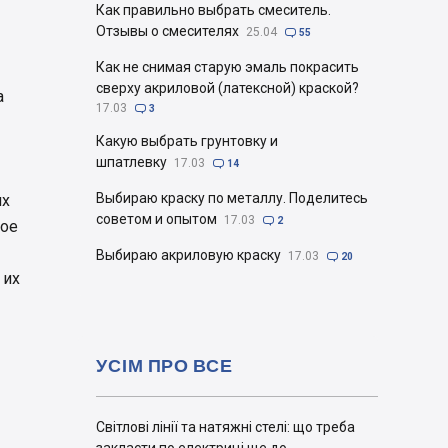
Как правильно выбрать смеситель.
Отзывы о смесителях
25.04

55
Как не снимая старую эмаль покрасить
сверху акриловой (латексной) краской?
а
17.03

3
Какую выбрать грунтовку и
шпатлевку
17.03

14
Выбираю краску по металлу. Поделитесь
их
советом и опытом
17.03

2
ное
Выбираю акриловую краску
17.03

20
 их
УСІМ ПРО ВСЕ
Світлові лінії та натяжні стелі: що треба