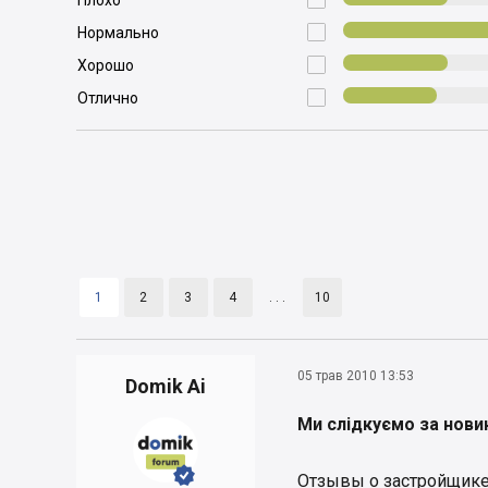
Плохо

Нормально

Хорошо

Отлично
1
2
3
4
. . .
10
05 трав 2010 13:53
Domik Ai
Ми слідкуємо за нови


Отзывы о застройщике