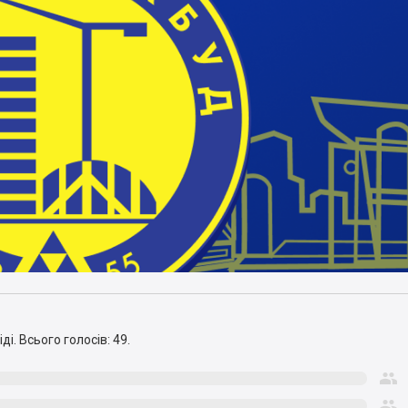
ді.
Всього голосів: 49.

