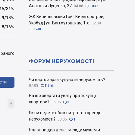
Анатолія Луценка, 27
04.08

3 037
15/31%
ЖК Кирилловский Гай | Киевгорстрой,
9/18%
Укрбуд | ул. Баггоутовская, 1-а
02.08
8/16%

1 738
браного
ФОРУМ НЕРУХОМОСТІ
Чи варто зараз купувати нерухомість?
ІСТИ
07.08

5 116
На що звертати увагу при покупці
квартири?
05.05


3
Як ви ведете облік витрат по оренді
нерухомості?
03.05

1
Налог на дар денег между мужем и