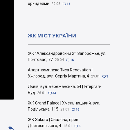
орхидеями
29.08

18
ЖК МІСТ УКРАЇНИ
ЖК "Александровский 2", Запорожье, ул.
Почтовая, 77
20.04

16
Апарт-комплекс Тиса Renovation |
Ужгород. вул. Сергія Мартина, 4
29.01

3
Львів, вул. Бережанська, 54 | Інтергал-
Буд
26.01

33
ЖК Grand Palace | Хмельницький, вул.
Подільська, 115
21.01

16
ЖК Sakura | Свалява, пров.
Достоєвського, 4
18.01


6