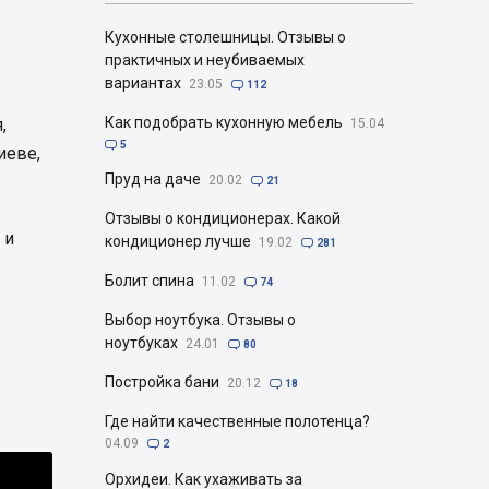
Кухонные столешницы. Отзывы о
практичных и неубиваемых
вариантах
23.05

112
Как подобрать кухонную мебель
,
15.04

5
иеве,
Пруд на даче
20.02

21
Отзывы о кондиционерах. Какой
 и
кондиционер лучше
19.02

281
Болит спина
11.02

74
Выбор ноутбука. Отзывы о
ноутбуках
24.01

80
Постройка бани
20.12

18
Где найти качественные полотенца?
04.09

2
Орхидеи. Как ухаживать за