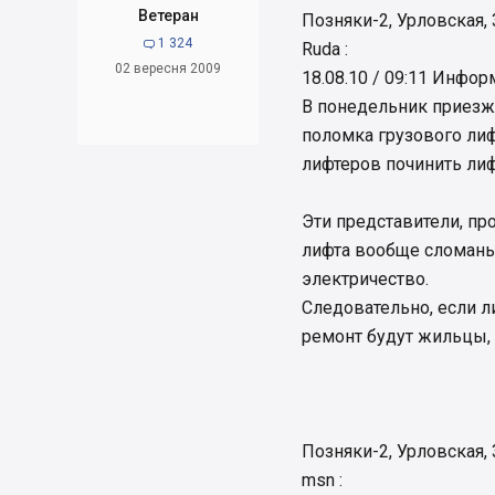
Ветеран
Позняки-2, Урловская,
1 324

Ruda :
02 вересня 2009
18.08.10 / 09:11 Инфо
В понедельник приезжа
поломка грузового лиф
лифтеров починить лиф
Эти представители, пр
лифта вообще сломаны 
электричество.
Следовательно, если ли
ремонт будут жильцы,
Позняки-2, Урловская,
msn :