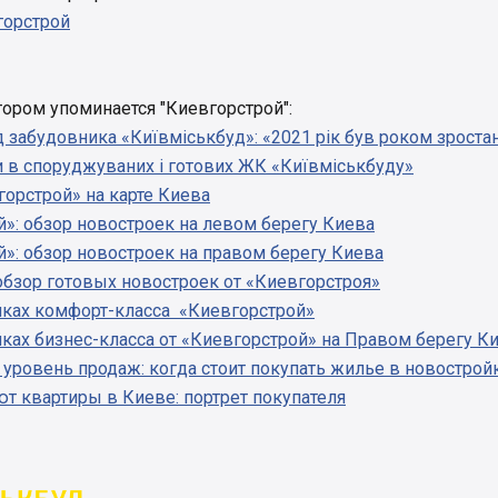
горстрой
отором упоминается "Киевгорстрой":
д забудовника «Київміськбуд»: «2021 рік був роком зроста
и в споруджуваних і готових ЖК «Київміськбуду»
орстрой» на карте Киева
»: обзор новостроек на левом берегу Киева
»: обзор новостроек на правом берегу Киева
 обзор готовых новостроек от «Киевгорстроя»
йках комфорт-класса «Киевгорстрой»
ках бизнес-класса от «Киевгорстрой» на Правом берегу К
уровень продаж: когда стоит покупать жилье в новострой
т квартиры в Киеве: портрет покупателя