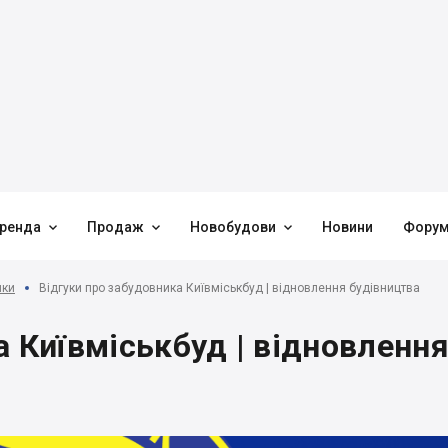



ренда
Продаж
Новобудови
Новини
Фору
ики
Відгуки про забудовника Київміськбуд | відновлення будівництва
а Київміськбуд | відновленн