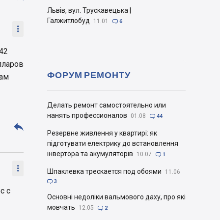
Львів, вул. Трускавецька |
Галжитлобуд
11.01

6

42
олларов
ФОРУМ РЕМОНТУ
там
Делать ремонт самостоятельно или
нанять профессионалов
01.08

44

Резервне живлення у квартирі: як
підготувати електрику до встановлення
інвертора та акумуляторів
10.07

1

Шпаклевка трескается под обоями
11.06

3
с с
Основні недоліки вальмового даху, про які
мовчать
12.05

2