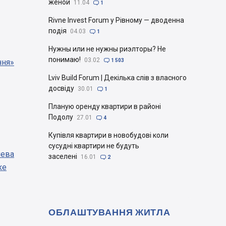
женой
11.04

1
Rivne Invest Forum у Рівному — дводенна
подія
04.03

1
Нужны или не нужны риэлторы? Не
понимаю!
03.02
ння»

1 503
Lviv Build Forum | Декілька слів з власного
досвіду
30.01

1
Планую оренду квартири в районі
Подолу
27.01

4
Купівля квартири в новобудові коли
сусудні квартири не будуть
иева
заселені
16.01

2
ке
ОБЛАШТУВАННЯ ЖИТЛА