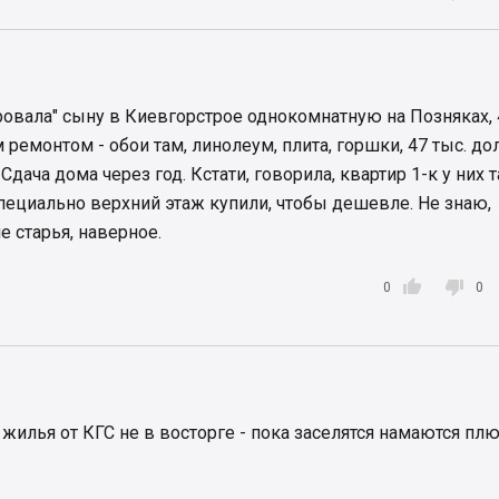
овала" сыну в Киевгорстрое однокомнатную на Позняках, 
 ремонтом - обои там, линолеум, плита, горшки, 47 тыс. д
 Сдача дома через год. Кстати, говорила, квартир 1-к у них 
специально верхний этаж купили, чтобы дешевле. Не знаю,
е старья, наверное.


0
0
жилья от КГС не в восторге - пока заселятся намаются плю