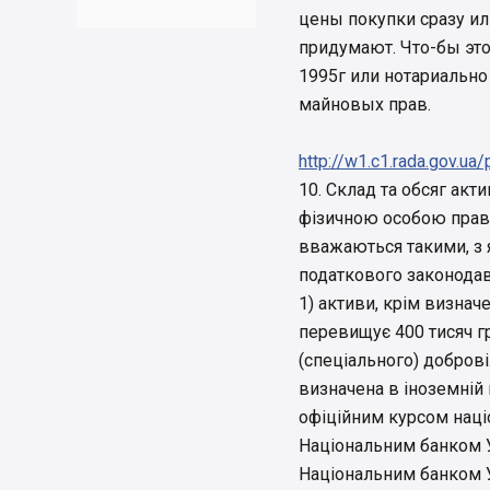
цены покупки сразу и
придумают. Что-бы это
1995г или нотариальн
майновых прав.
http://w1.c1.rada.gov
10. Склад та обсяг акт
фізичною особою права
вважаються такими, з 
податкового законодав
1) активи, крім визначе
перевищує 400 тисяч г
(спеціального) доброві
визначена в іноземній 
офіційним курсом наці
Національним банком У
Національним банком У