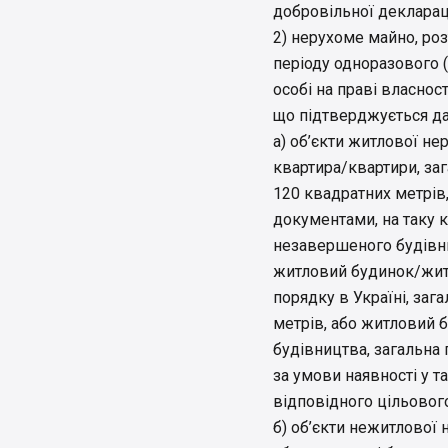
добровільної деклараці
2) нерухоме майно, роз
періоду одноразового 
особі на праві власност
що підтверджується да
а) об’єкти житлової не
квартира/квартири, за
120 квадратних метрів
документами, на таку 
незавершеного будівн
житловий будинок/житл
порядку в Україні, за
метрів, або житловий
будівництва, загальна
за умови наявності у т
відповідного цільовог
б) об’єкти нежитлової