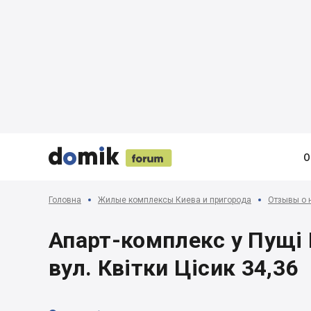





О
Головна
Жилые комплексы Киева и пригорода
Отзывы о 
Апарт-комплекс у Пущі В
вул. Квітки Цісик 34,36