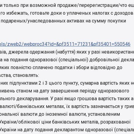
ли только при возможной продаже/перерегистрации/что е
го избежать, готовьте доки о уплаченых налогах с доходов
о подареных/унаследованных активах на сумму покупки
.ua/pls/zweb2/webproc34?id=&pf3511=71231&pf35401=550546
ивів, джерела одержання (набуття) яких у разі невикористан
 на подання одноразової (спеціальної) добровільної декла
яких повністю сплачено податки і збори відповідно до
ства, становлять:
них підпунктами 2 і 3 цього пункту, сумарна вартість яких н
ривень станом на дату завершення періоду одноразового
льного декларування. У разі якщо грошова вартість таких а
валюті/банківських металах, їх вартість зазначається у грив
ональної валюти до іноземної валюти, установленим
країни/облікової ціни банківських металів, розрахованої
країни на дату подання декларантом одноразової (спеціал