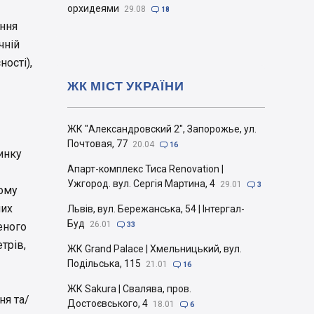
орхидеями
29.08

18
ення
чній
ності),
ЖК МІСТ УКРАЇНИ
ЖК "Александровский 2", Запорожье, ул.
Почтовая, 77
20.04

16
инку
Апарт-комплекс Тиса Renovation |
Ужгород. вул. Сергія Мартина, 4
29.01

3
ному
них
Львів, вул. Бережанська, 54 | Інтергал-
Буд
26.01
еного

33
трів,
ЖК Grand Palace | Хмельницький, вул.
Подільська, 115
21.01

16
ЖК Sakura | Свалява, пров.
ня та/
Достоєвського, 4
18.01

6