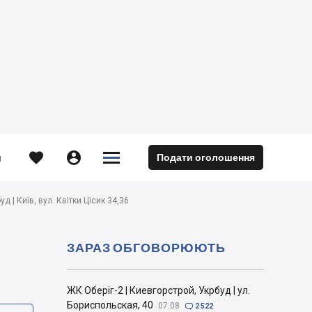





Подати оголошення
м
д | Київ, вул. Квітки Цісик 34,36
ЗАРАЗ ОБГОВОРЮЮТЬ
ЖК Оберіг-2 | Киевгорстрой, Укрбуд | ул.
Бориспольская, 40
07.08

2 522