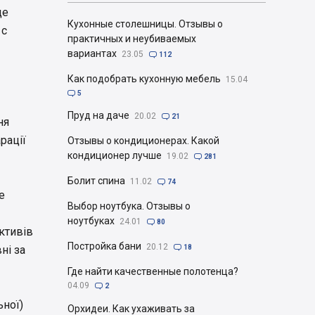
ще
Кухонные столешницы. Отзывы о
 с
практичных и неубиваемых
вариантах
23.05

112
Как подобрать кухонную мебель
15.04

5
Пруд на даче
20.02

21
ня
рації
Отзывы о кондиционерах. Какой
кондиционер лучше
19.02

281
Болит спина
11.02

74
е
Выбор ноутбука. Отзывы о
ноутбуках
24.01

80
ктивів
Постройка бани
20.12
ні за

18
Где найти качественные полотенца?
04.09

2
ьної)
Орхидеи. Как ухаживать за