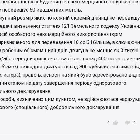
 незавершеного будівництва некомерційного призначення
е перевищує 60 квадратних метрів;
укупний розмір яких по кожній окремій ділянці не перевищ
едачі, визначеної статтею 121 Земельного кодексу України;
засіб особистого некомерційного використання (крім
призначеного для перевезення 10 осіб i більше, включаючи 
з робочим об’ємом циліндрів двигуна не менше як 3 тисячі
та/або середньоринковою вартістю понад 400 тисяч гривень
об’ємом циліндрів двигуна понад 800 кубічних сантиметрів,
ти, катера), право власності на який було зареєстровано від
їни станом на дату завершення періоду одноразового
ільного декларування.
 особи, визначених цим пунктом, не здійснюються нарахува
зового (спеціального) добровільного декларування.


0
0