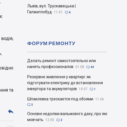
,
Львів, вул. Трускавецька |
Галжитлобуд
11.01

6
ує
водія,
ФОРУМ РЕМОНТУ
,
Делать ремонт самостоятельно или
нанять профессионалов
01.08
повідно

44
Резервне живлення у квартирі: як
підготувати електрику до встановлення
інвертора та акумуляторів
10.07
ння та

1
Шпаклевка трескается под обоями
11.06

3

Основні недоліки вальмового даху, про які
мовчать
12.05

2