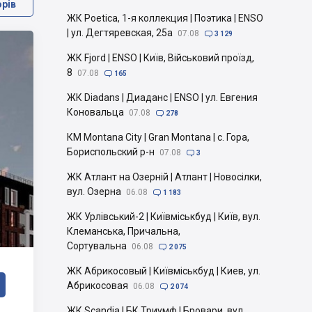
орів
ЖК Poetica, 1-я коллекция | Поэтика | ENSO
| ул. Дегтяревская, 25а
07.08

3 129
ЖК Fjord | ENSO | Київ, Військовий проїзд,
8
07.08

165
ЖК Diadans | Диаданс | ENSO | ул. Евгения
Коновальца
07.08

278
КМ Montana City | Gran Montana | с. Гора,
Бориспольский р-н
07.08

3
ЖК Атлант на Озерній | Атлант | Новосілки,
вул. Озерна
06.08

1 183
ЖК Урлівський-2 | Київміськбуд | Київ, вул.
Клеманська, Причальна,
Сортувальна
06.08

2 075
ЖК Абрикосовый | Київміськбуд | Киев, ул.
Абрикосовая
06.08

2 074
ЖК Scandia | БК Триумф | Бровари, вул.