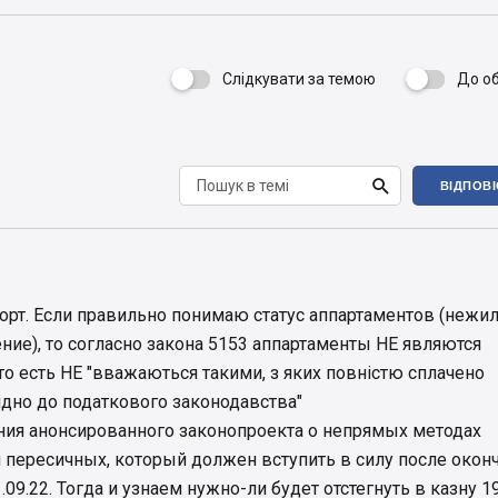
Слідкувати за темою
До о


ВІДПОВ
орт. Если правильно понимаю статус аппартаментов (нежи
е), то согласно закона 5153 аппартаменты НЕ являются
о есть НЕ "вважаються такими, з яких повністю сплачено
відно до податкового законодавства"
ия анонсированного законопроекта о непрямых методах
 пересичных, который должен вступить в силу после окон
.09.22. Тогда и узнаем нужно-ли будет отстегнуть в казну 1