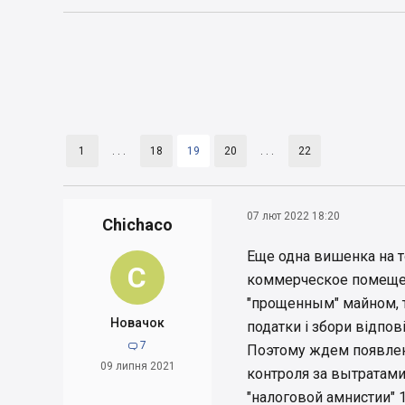
1
. . .
18
19
20
. . .
22
07 лют 2022 18:20
Chichaco
Еще одна вишенка на т
C
коммерческое помещени
"прощенным" майном, т
Новачок
податки і збори відпо
7

Поэтому ждем появлен
09 липня 2021
контроля за вытратами
"налоговой амнистии" 1