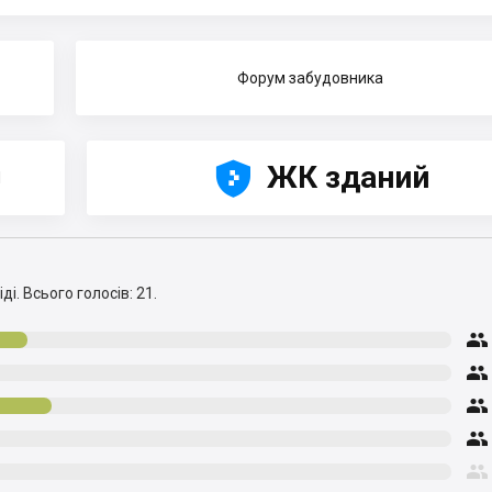
Форум забудовника





ЖК зданий
Н
ді.
Всього голосів: 21.




