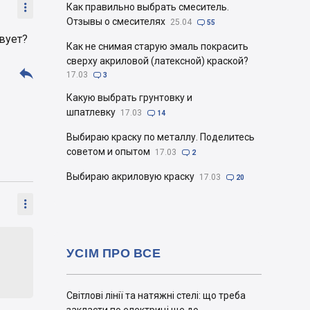

Как правильно выбрать смеситель.
Отзывы о смесителях
25.04

55
вует?
Как не снимая старую эмаль покрасить
сверху акриловой (латексной) краской?

17.03

3
Какую выбрать грунтовку и
шпатлевку
17.03

14
Выбираю краску по металлу. Поделитесь
советом и опытом
17.03

2
Выбираю акриловую краску
17.03

20

УСІМ ПРО ВСЕ
Світлові лінії та натяжні стелі: що треба