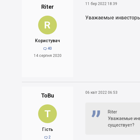
11 бер 2022 18:39
Riter
Уважаемые инвесторы 
R
Користувач
40

14 серпня 2020
06 квіт 2022 06:53
ToBu
T
Riter
Уважаемые инв
существует?
Гість
2
