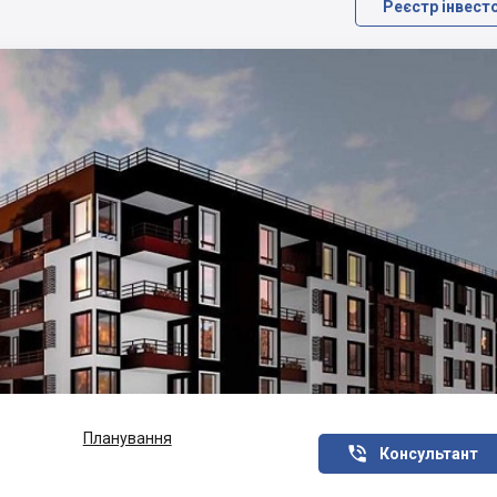
Реєстр інвест
Планування

Консультант