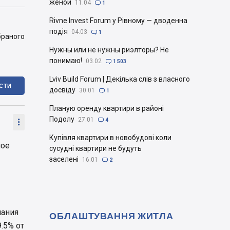
женой
11.04

1
Rivne Invest Forum у Рівному — дводенна
подія
04.03

1
браного
Нужны или не нужны риэлторы? Не
понимаю!
03.02

1 503
Lviv Build Forum | Декілька слів з власного
ІСТИ
досвіду
30.01

1
Планую оренду квартири в районі
Подолу
27.01


4
Купівля квартири в новобудові коли
лое
сусудні квартири не будуть
заселені
16.01

2
чания
ОБЛАШТУВАННЯ ЖИТЛА
9.5% от