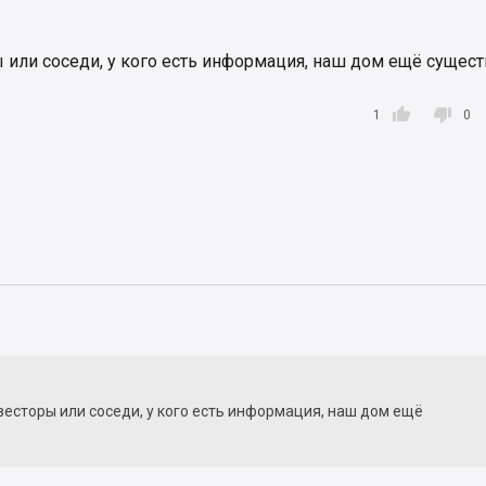
или соседи, у кого есть информация, наш дом ещё сущест


1
0
есторы или соседи, у кого есть информация, наш дом ещё