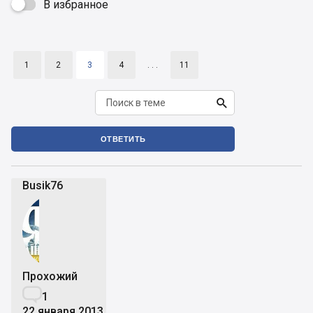
В избранное

1
2
3
4
. . .
11

ОТВЕТИТЬ
Busik76
Прохожий

1
22 января 2013