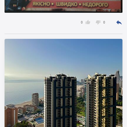



0
0