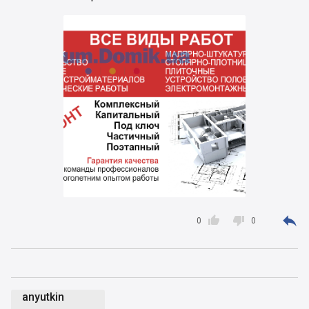



0
0
anyutkin