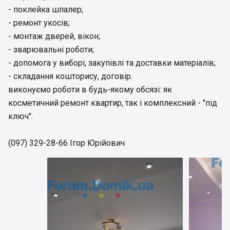
- поклейка шпалер;
- ремонт укосів;
- монтаж дверей, вікон;
- зварювальні роботи;
- допомога у виборі, закупівлі та доставки матеріалів;
- складання кошторису, договір.
виконуємо роботи в будь-якому обсязі: як
косметичний ремонт квартир, так і комплексний - "під
ключ".
(097) 329-28-66 Ігор Юрійович