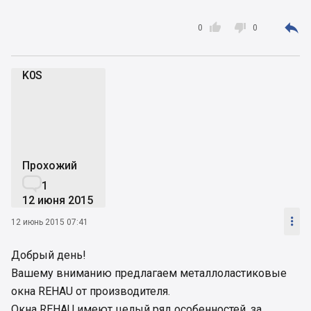



0
0
K0S
K
Прохожий

1
12 июня 2015

12 июнь 2015 07:41
Добрый день!
Вашему вниманию предлагаем металлоластиковые
окна REHAU от производителя.
Окна REHAU имеют целый ряд особенностей, за