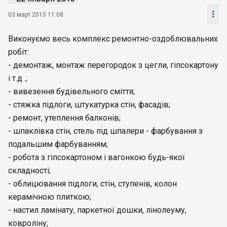

03 март 2015 11:08
Виконуємо весь комплекс ремонтно-оздоблювальних
робіт:
- демонтаж, монтаж перегородок з цегли, гіпсокартону
і т.д .;
- вивезення будівельного сміття;
- стяжка підлоги, штукатурка стін, фасадів;
- ремонт, утеплення балконів;
- шпаклівка стін, стель під шпалери - фарбування з
подальшим фарбуванням;
- робота з гіпсокартоном і вагонкою будь-якої
складності;
- облицювання підлоги, стін, ступенів, колон
керамічною плиткою;
- настил ламінату, паркетної дошки, лінолеуму,
ковроліну;