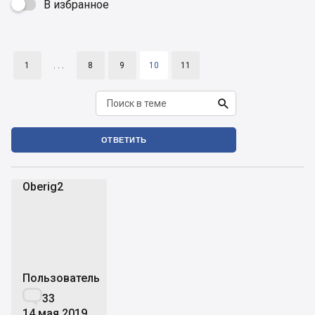
В избранное

1
. . .
8
9
10
11

ОТВЕТИТЬ
Oberig2
O
Пользователь

33
14 мая 2019