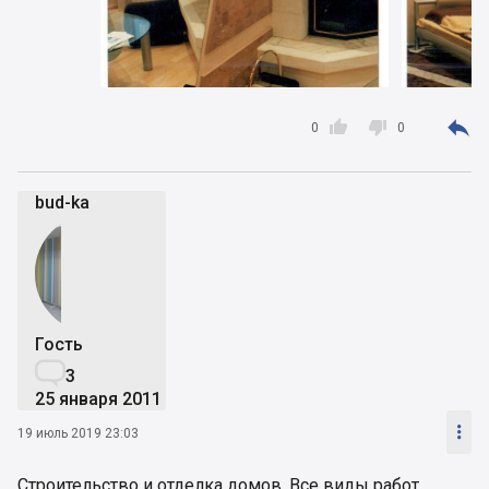
Демократичная ценовая политика и гибкая
система скидок постоянным клиентам.
Широкий спектр услуг от отделки санузла до
постройки бизнес-
центра.0676201440,0664186334



0
0
bud-ka
Гость

3
25 января 2011

19 июль 2019 23:03
Строительство и отделка домов. Все виды работ,