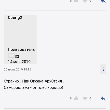



0
0
Oberig2
O
Пользователь

33
14 мая 2019

26 июль 2019 18:16
Странно... Ник Оксана-АрхСтайл...
Самореклама - эт тоже хорошо)



0
0