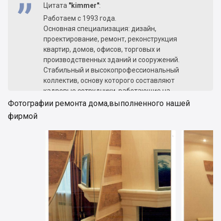
Цитата
"kimmer"
:
Работаем с 1993 года.
Основная специализация: дизайн,
проектирование, ремонт, реконструкция
квартир, домов, офисов, торговых и
производственных зданий и сооружений.
Стабильный и высокопрофессиональный
коллектив, основу которого составляют
кадровые сотрудники, работающие на
предприятии по многу лет (а не собранные «с
Фотографии ремонта дома,выполненного нашей
бору по сосенке», по объявлению шабашники
фирмой
для выполнения данной работы). Немаловажно
и то, что сотрудники обучены и имеют опыт
работы с частным клиентом.
Высокое качество работ, которое гарантируется
в случае брака оплатой из собственного
кармана каждого конкретного сотрудника,
выполняющего и контролирующего данную
работу.
Гарантийный срок (от 12 месяцев) и
послегарантийный ремонт.