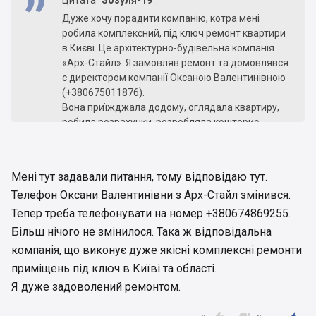
Цитата
"Зозуля-19"
:
Дуже хочу порадити компанію, котра мені
робила комплексний, під ключ ремонт квартири
в Києві. Це архітектурно-будівельна компанія
«Арх-Стайл». Я замовляв ремонт та домовлявся
с директором компанії Оксаною Валентинівною
(+380675011876).
Вона приїжджала додому, оглядала квартиру,
робила розрахунки, розробляла кошторис,
графік ремонтних робіт. Мене все влаштувало. І
а з нею, точніше компанією, я уклав офіційний
договір. Ні разу не пошкодував про це.
Мені тут задавали питання, тому відповідаю тут.
Оксана Валентинівна - дуже відповідальна
Телефон Оксани Валентинівни з Арх-Стайл змінився.
особа. Ремонтники працюють за графіком, дуже
злагоджено та професійно. Зробленим
Тепер треба телефонувати на номер +380674869255.
комплексним ремонтом дуже задоволен
Більш нічого не змінилося. Така ж відповідальна
Тому раджу «Арх-Стайл», якщо вам потрібен
компанія, що виконує дуже якісні комплексні ремонти
сучасний ремонт оселі чи іншого приміщення.
приміщень під ключ в Київі та області.
Оксана Валентинівна допоже вам, як і
допомогла мені.
Я дуже задоволений ремонтом.