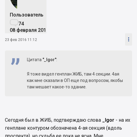
Пользователь

74
08 февраля 2016

23 фев 2016 11:12
Цитата
"_Igor"
:
Я тоже видел генплан ЖИБ, там 4 секции. 4ая
как мне сказали в ОП еще под вопросом, якобы
там мешает какое-то здание.
Сегодня был в ЖИБ, подтверждаю слова
_Igor
- на их
генплане контуром обозначена 4-ая секция (вдоль
проспекта), но судьба ее пока не ясна. Мне