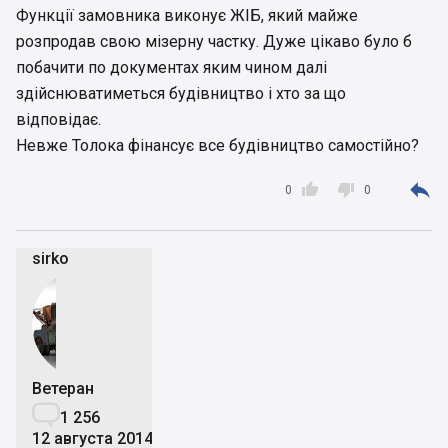
Функції замовника виконує ЖІБ, який майже
розпродав свою мізерну частку. Дуже цікаво було б
побачити по документах яким чином далі
здійснюватиметься будівництво і хто за що
відповідає.
Невже Толока фінансує все будівництво самостійно?



0
0
sirko
Ветеран

1 256
12 августа 2014