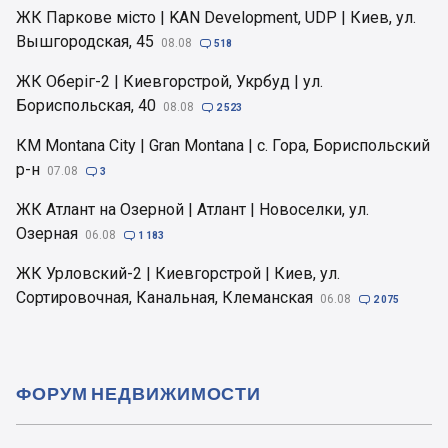
ЖК Паркове місто | KAN Development, UDP | Киев, ул.
Вышгородская, 45
08.08

518
ЖК Оберіг-2 | Киевгорстрой, Укрбуд | ул.
Бориспольская, 40
08.08

2 523
КМ Montana City | Gran Montana | с. Гора, Бориспольский
р-н
07.08

3
ЖК Атлант на Озерной | Атлант | Новоселки, ул.
Озерная
06.08

1 183
ЖК Урловский-2 | Киевгорстрой | Киев, ул.
Сортировочная, Канальная, Клеманская
06.08

2 075
ФОРУМ НЕДВИЖИМОСТИ