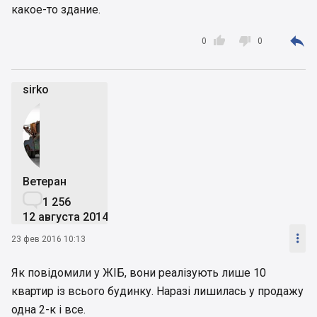
какое-то здание.



0
0
sirko
Ветеран

1 256
12 августа 2014

23 фев 2016 10:13
Як повідомили у ЖІБ, вони реалізують лише 10
квартир із всього будинку. Наразі лишилась у продажу
одна 2-к і все.