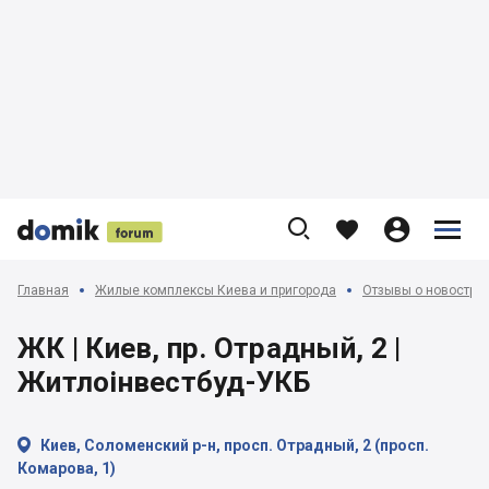











Главная
Жилые комплексы Киева и пригорода
Отзывы о новострой
ЖК | Киев, пр. Отрадный, 2 |
Житлоінвестбуд-УКБ

Киев, Соломенский р-н, просп. Отрадный, 2 (просп.
Комарова, 1)