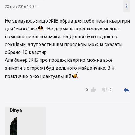

23 фев 2016 10:34
Не здивуюсь якщо ЖІБ обрав для себе певні квартири
для "своїх" же
. Не дарма на кресленнях можна
помітити певні позначки. На Донця було поділено
секціями, а тут хаотичним порядком можна сказати
обрано 10 квартир.
Але банер ЖІБ про продаж квартир можна вже
знімати з огорожі будівельного майданчика. Він
практично вже неактуальний



0
0
Dinya