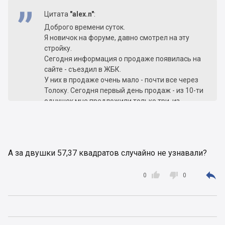
Цитата
"alex.n"
:
Доброго времени суток.
Я новичок на форуме, давно смотрел на эту
стройку.
Сегодня информация о продаже появилась на
сайте - съездил в ЖБК.
У них в продаже очень мало - почти все через
Толоку. Сегодня первый день продаж - из 10-ти
однушек мне предложили только три, из
которых 2 одинаковые (в одной секции 17 и 18
эт.). Ребята там забеганые, телефоны
обрываются.
Цены соответствуют сайту: 1- 16тыс, 2- 15,5, 3 -
А за двушки 57,37 квадратов случайно не узнавали?
15,2.



0
0