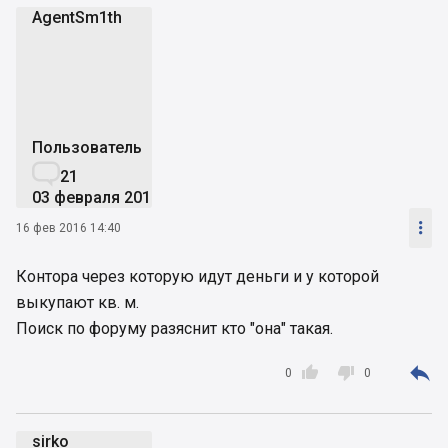
AgentSm1th
A
Пользователь

21
03 февраля 2016

16 фев 2016 14:40
Контора через которую идут деньги и у которой
выкупают кв. м.
Поиск по форуму разяснит кто "она" такая.



0
0
sirko