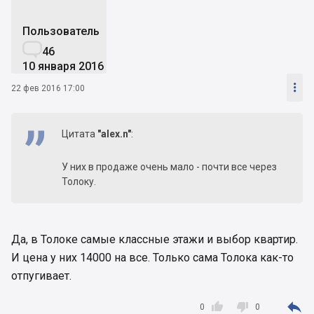
Пользователь

46
10 января 2016

22 фев 2016 17:00
Цитата
"alex.n"
:
У них в продаже очень мало - почти все через
Толоку.
Да, в Толоке самые классные этажи и выбор квартир.
И цена у них 14000 на все. Только сама Толока как-то
отпугивает.



0
0