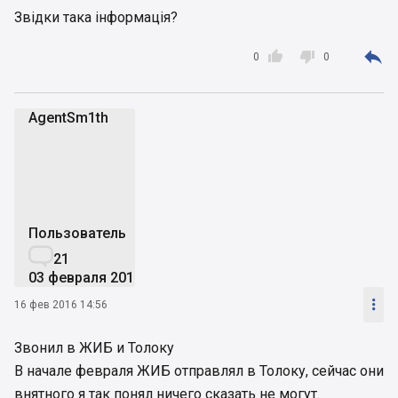
Звідки така інформація?



0
0
AgentSm1th
A
Пользователь

21
03 февраля 2016

16 фев 2016 14:56
Звонил в ЖИБ и Толоку
В начале февраля ЖИБ отправлял в Толоку, сейчас они
внятного я так понял ничего сказать не могут.