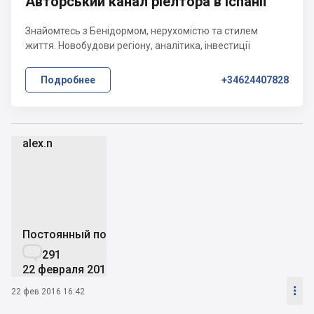
Авторський канал ріелтора в Іспанії
Знайомтесь з Бенідормом, нерухомістю та стилем
життя. Новобудови регіону, аналітика, інвестиції
Подробнее
+34624407828
alex.n
a
Постоянный пользователь

291
22 февраля 2016

22 фев 2016 16:42