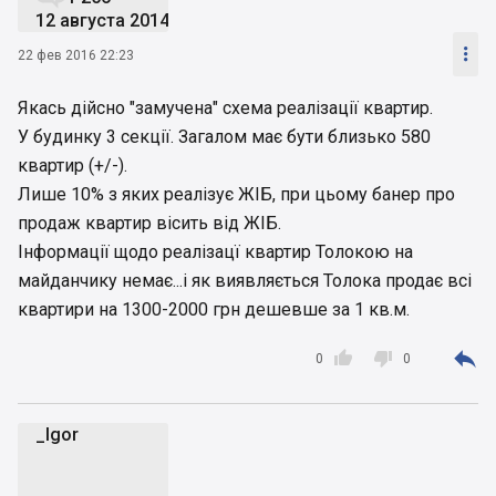
12 августа 2014

22 фев 2016 22:23
Якась дійсно "замучена" схема реалізації квартир.
У будинку 3 секції. Загалом має бути близько 580
квартир (+/-).
Лише 10% з яких реалізує ЖІБ, при цьому банер про
продаж квартир вісить від ЖІБ.
Інформації щодо реалізацї квартир Толокою на
майданчику немає...і як виявляється Толока продає всі
квартири на 1300-2000 грн дешевше за 1 кв.м.



0
0
_Igor
_