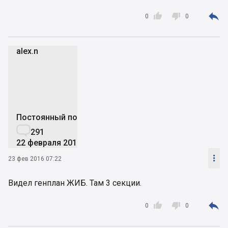



0
0
alex.n
a
Постоянный пользователь

291
22 февраля 2016

23 фев 2016 07:22
Видел генплан ЖИБ. Там 3 секции.



0
0