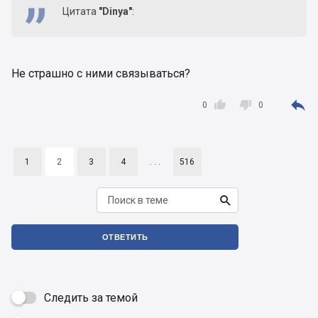
Цитата
"Dinya"
:
Не страшно с ними связываться?



0
0
1
2
3
4
. . .
516

ОТВЕТИТЬ
Следить за темой