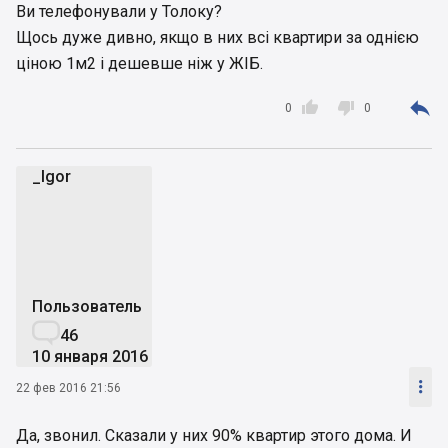
Ви телефонували у Толоку?
Щось дуже дивно, якщо в них всі квартири за однією
ціною 1м2 і дешевше ніж у ЖІБ.



0
0
_Igor
_
Пользователь

46
10 января 2016

22 фев 2016 21:56
Да, звонил. Сказали у них 90% квартир этого дома. И