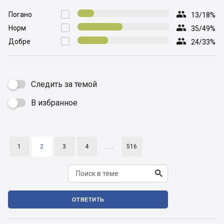

Погано

13/18%

Норм

35/49%

Добре

24/33%
Следить за темой
В избранное

1
2
3
4
. . .
516

ОТВЕТИТЬ