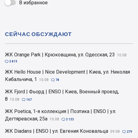
В избранное

СЕЙЧАС ОБСУЖДАЮТ
ЖК Orange Park | Крюковщина, ул. Одесская, 23
10.08

3 819
ЖК Hello House | Nice Development | Киев, ул. Николая
Кибальчича, 1
10.08

78
ЖК Fjord | Фьорд | ENSO | Киев, Военный проезд,
8
10.08

167
ЖК Poetica, 1-я коллекция | Поэтика | ENSO | ул.
Дегтяревская, 25а
10.08

3 133
ЖК Diadans | ENSO | ул. Евгения Коновальца
09.08

279