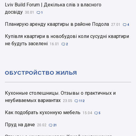
Lviv Build Forum | Декілька слів з власного
досвіду
30.01

1
Планирую аренду квартиры в районе Подола
27.01

4
Купівля квартири в новобудові коли сусудні квартири
не будуть заселені
16.01

2
ОБУСТРОЙСТВО ЖИЛЬЯ
Кухонные столешницы. Отзывы о практичных и
неубиваемых вариантах
23.05

112
Как подобрать кухонную мебель
15.04

5
Пруд на даче
20.02

21