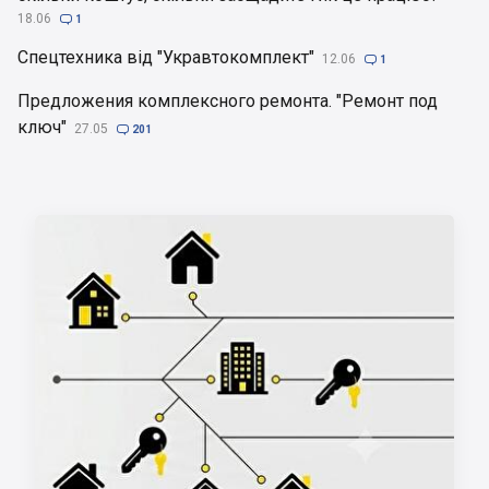
18.06

1
Спецтехника від "Укравтокомплект"
12.06

1
Предложения комплексного ремонта. "Ремонт под
ключ"
27.05

201