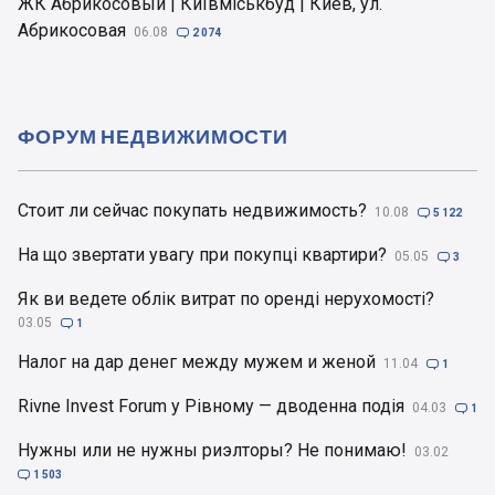
ЖК Абрикосовый | Київміськбуд | Киев, ул.
Абрикосовая
06.08

2 074
ФОРУМ НЕДВИЖИМОСТИ
Стоит ли сейчас покупать недвижимость?
10.08

5 122
На що звертати увагу при покупці квартири?
05.05

3
Як ви ведете облік витрат по оренді нерухомості?
03.05

1
Налог на дар денег между мужем и женой
11.04

1
Rivne Invest Forum у Рівному — дводенна подія
04.03

1
Нужны или не нужны риэлторы? Не понимаю!
03.02

1 503