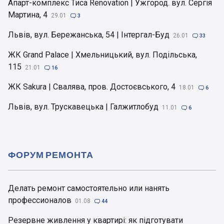
Апарт-комплекс Тиса Renovation | Ужгород. вул. Сергія
Мартина, 4
29.01

3
Львів, вул. Бережанська, 54 | Інтергал-Буд
26.01

33
ЖК Grand Palace | Хмельницький, вул. Подільська,
115
21.01

16
ЖК Sakura | Свалява, пров. Достоєвського, 4
18.01

6
Львів, вул. Трускавецька | Галжитлобуд
11.01

6
ФОРУМ РЕМОНТА
Делать ремонт самостоятельно или нанять
профессионалов
01.08

44
Резервне живлення у квартирі: як підготувати