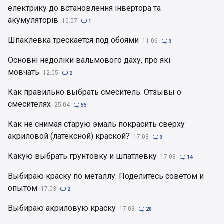
електрику до встановлення інвертора та
акумуляторів
10.07

1
Шпаклевка трескается под обоями
11.06

3
Основні недоліки вальмового даху, про які
мовчать
12.05

2
Как правильно выбрать смеситель. Отзывы о
смесителях
25.04

55
Как не снимая старую эмаль покрасить сверху
акриловой (латексной) краской?
17.03

3
Какую выбрать грунтовку и шпатлевку
17.03

14
Выбираю краску по металлу. Поделитесь советом и
опытом
17.03

2
Выбираю акриловую краску
17.03

20