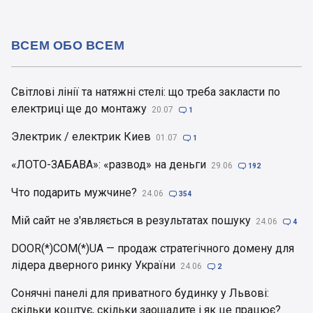
ВСЕМ ОБО ВСЕМ
Світлові лінії та натяжні стелі: що треба закласти по
електриці ще до монтажу
20.07

1
Электрик / електрик Киев
01.07

1
«ЛОТО-ЗАБАВА»: «развод» на деньги
29.06

192
Что подарить мужчине?
24.06

354
Мій сайт не з'являється в результатах пошуку
24.06

4
DOOR(*)COM(*)UA — продаж стратегічного домену для
лідера дверного ринку України
24.06

2
Сонячні панелі для приватного будинку у Львові:
скільки коштує, скільки заощадите і як це працює?