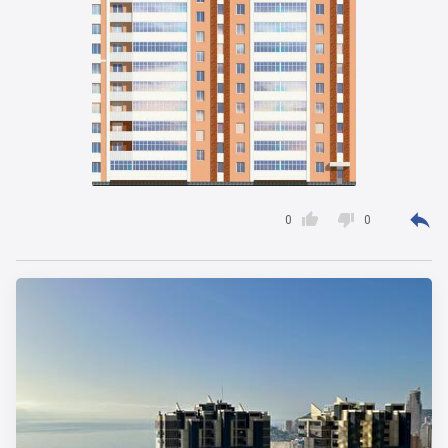



0
0