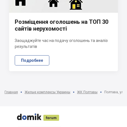
Розміщення оголошень на ТОП 30
сайтів нерухомості
Заощаджуйте час на подачу оголошень та аналіз
результатів
Подробнее
Главная
Жилые комплексы Украины
ЖК Полтавы
Полтава, ул. 




