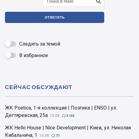

ОТВЕТИТЬ
Следить за темой
В избранное

СЕЙЧАС ОБСУЖДАЮТ
ЖК Poetica, 1-я коллекция | Поэтика | ENSO | ул.
Дегтяревская, 25а
10.08

3 133
ЖК Hello House | Nice Development | Киев, ул. Николая
Кибальчича, 1
10.08

77