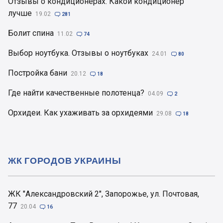
Отзывы о кондиционерах. Какой кондиционер
лучше
19.02

281
Болит спина
11.02

74
Выбор ноутбука. Отзывы о ноутбуках
24.01

80
Постройка бани
20.12

18
Где найти качественные полотенца?
04.09

2
Орхидеи. Как ухаживать за орхидеями
29.08

18
ЖК ГОРОДОВ УКРАИНЫ
ЖК "Александровский 2", Запорожье, ул. Почтовая,
77
20.04

16