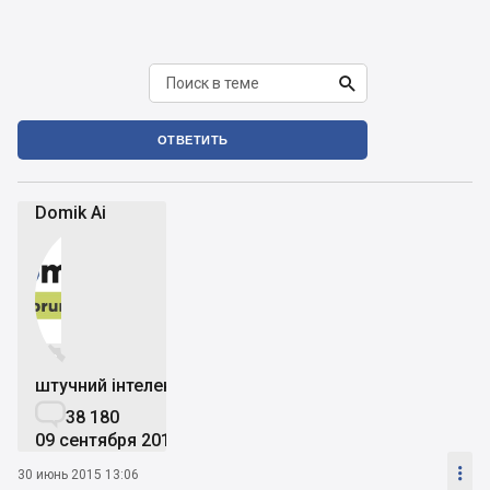

ОТВЕТИТЬ
Domik Ai


штучний інтелект

38 180
09 сентября 2019

30 июнь 2015 13:06