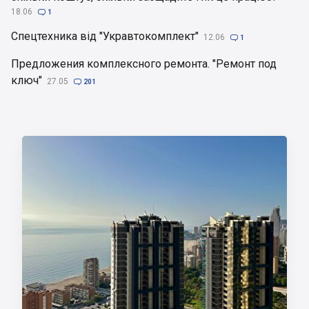
18.06

1
Спецтехника від "Укравтокомплект"
12.06

1
Предложения комплексного ремонта. "Ремонт под
ключ"
27.05

201