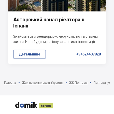
Авторський канал ріелтора в
Іспанії
Знайомтесь з Бенідормом, нерухомістю та стилем
життя. Новобудови регіону, аналітика, інвестиції
Детальніше
+34624407828
Головна
Жилые комплексы Украины
ЖК Полтавы
Полтава, ул. 




