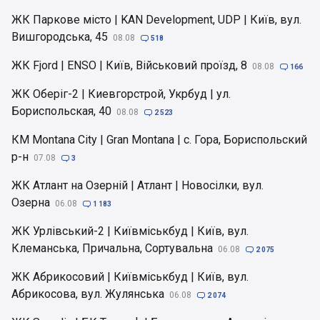
ЖК Паркове місто | KAN Development, UDP | Київ, вул.
Вишгородська, 45
08.08

518
ЖК Fjord | ENSO | Київ, Військовий проїзд, 8
08.08

166
ЖК Оберіг-2 | Киевгорстрой, Укрбуд | ул.
Бориспольская, 40
08.08

2 523
КМ Montana City | Gran Montana | с. Гора, Бориспольский
р-н
07.08

3
ЖК Атлант на Озерній | Атлант | Новосілки, вул.
Озерна
06.08

1 183
ЖК Урлівський-2 | Київміськбуд | Київ, вул.
Клеманська, Причальна, Сортувальна
06.08

2 075
ЖК Абрикосовий | Київміськбуд | Київ, вул.
Абрикосова, вул. Жулянська
06.08

2 074