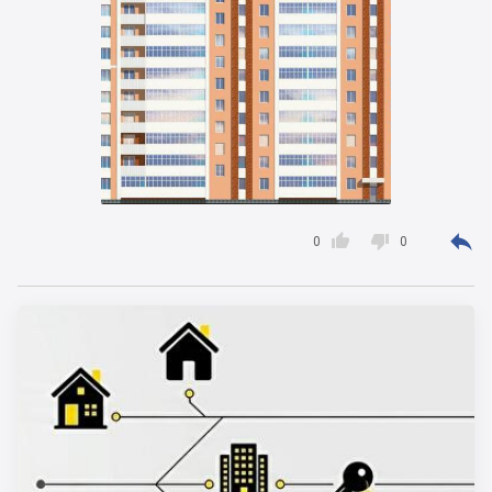



0
0