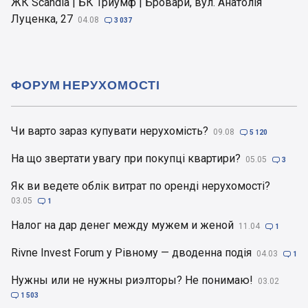
ЖК Scandia | БК Триумф | Бровари, вул. Анатолія
Луценка, 27
04.08

3 037
ФОРУМ НЕРУХОМОСТІ
Чи варто зараз купувати нерухомість?
09.08

5 120
На що звертати увагу при покупці квартири?
05.05

3
Як ви ведете облік витрат по оренді нерухомості?
03.05

1
Налог на дар денег между мужем и женой
11.04

1
Rivne Invest Forum у Рівному — дводенна подія
04.03

1
Нужны или не нужны риэлторы? Не понимаю!
03.02

1 503