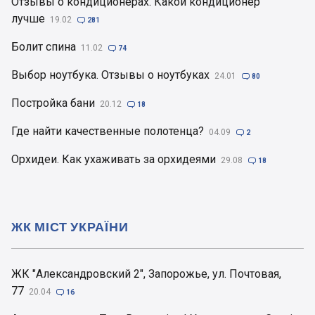
Отзывы о кондиционерах. Какой кондиционер
лучше
19.02

281
Болит спина
11.02

74
Выбор ноутбука. Отзывы о ноутбуках
24.01

80
Постройка бани
20.12

18
Где найти качественные полотенца?
04.09

2
Орхидеи. Как ухаживать за орхидеями
29.08

18
ЖК МІСТ УКРАЇНИ
ЖК "Александровский 2", Запорожье, ул. Почтовая,
77
20.04

16