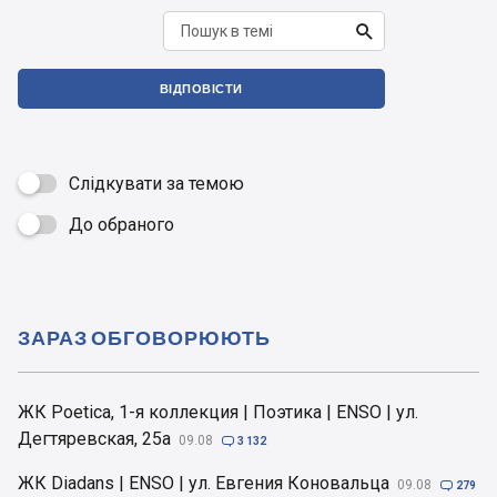

ВІДПОВІСТИ
Слідкувати за темою
До обраного

ЗАРАЗ ОБГОВОРЮЮТЬ
ЖК Poetica, 1-я коллекция | Поэтика | ENSO | ул.
Дегтяревская, 25а
09.08

3 132
ЖК Diadans | ENSO | ул. Евгения Коновальца
09.08

279