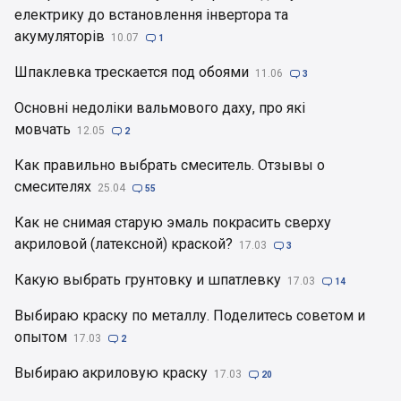
електрику до встановлення інвертора та
акумуляторів
10.07

1
Шпаклевка трескается под обоями
11.06

3
Основні недоліки вальмового даху, про які
мовчать
12.05

2
Как правильно выбрать смеситель. Отзывы о
смесителях
25.04

55
Как не снимая старую эмаль покрасить сверху
акриловой (латексной) краской?
17.03

3
Какую выбрать грунтовку и шпатлевку
17.03

14
Выбираю краску по металлу. Поделитесь советом и
опытом
17.03

2
Выбираю акриловую краску
17.03

20