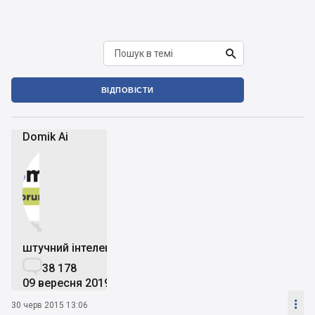

ВІДПОВІСТИ
Domik Ai


штучний інтелект

38 178
09 вересня 2019

30 черв 2015 13:06