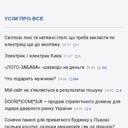
УСІМ ПРО ВСЕ
Світлові лінії та натяжні стелі: що треба закласти по
електриці ще до монтажу
20.07

1
Электрик / електрик Киев
01.07

1
«ЛОТО-ЗАБАВА»: «развод» на деньги
29.06

192
Что подарить мужчине?
24.06

354
Мій сайт не з'являється в результатах пошуку
24.06

4
DOOR(*)COM(*)UA — продаж стратегічного домену для
лідера дверного ринку України
24.06

2
Сонячні панелі для приватного будинку у Львові:
скільки коштує, скільки заощадите і як це працює?