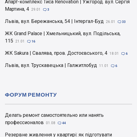
Апарт-комплекс Тиса Renovation | Ужгород. вул. Сергія
Мартина, 4
29.01

3
Львів, вул. Бережанська, 54 | Інтергал-Буд
26.01

33
ЖК Grand Palace | Хмельницький, вул. Подільська,
115
21.01

16
ЖК Sakura | Свалява, пров. Достоєвського, 4
18.01

6
Львів, вул. Трускавецька | Галжитлобуд
11.01

6
ФОРУМ РЕМОНТУ
Делать ремонт самостоятельно или нанять
профессионалов
01.08

44
Резервне живлення у квартирі: як підготувати