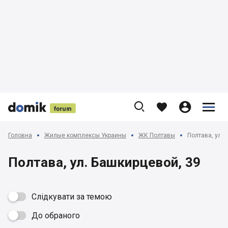











Головна
Жилые комплексы Украины
ЖК Полтавы
Полтава, ул. 
Полтава, ул. Башкирцевой, 39
Слідкувати за темою
До обраного
