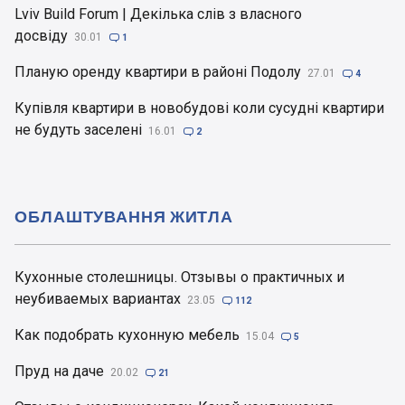
Lviv Build Forum | Декілька слів з власного
досвіду
30.01

1
Планую оренду квартири в районі Подолу
27.01

4
Купівля квартири в новобудові коли сусудні квартири
не будуть заселені
16.01

2
ОБЛАШТУВАННЯ ЖИТЛА
Кухонные столешницы. Отзывы о практичных и
неубиваемых вариантах
23.05

112
Как подобрать кухонную мебель
15.04

5
Пруд на даче
20.02

21