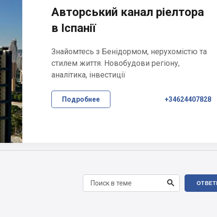
Авторський канал ріелтора
в Іспанії
Знайомтесь з Бенідормом, нерухомістю та
стилем життя. Новобудови регіону,
аналітика, інвестиції
Подробнее
+34624407828

ОТВЕТ