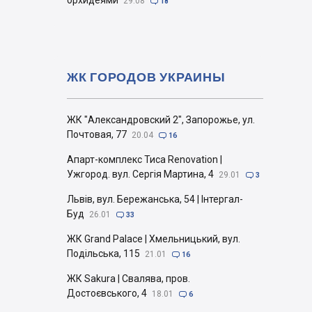
орхидеями
29.08

18
ЖК ГОРОДОВ УКРАИНЫ
ЖК "Александровский 2", Запорожье, ул.
Почтовая, 77
20.04

16
Апарт-комплекс Тиса Renovation |
Ужгород. вул. Сергія Мартина, 4
29.01

3
Львів, вул. Бережанська, 54 | Інтергал-
Буд
26.01

33
ЖК Grand Palace | Хмельницький, вул.
Подільська, 115
21.01

16
ЖК Sakura | Свалява, пров.
Достоєвського, 4
18.01

6