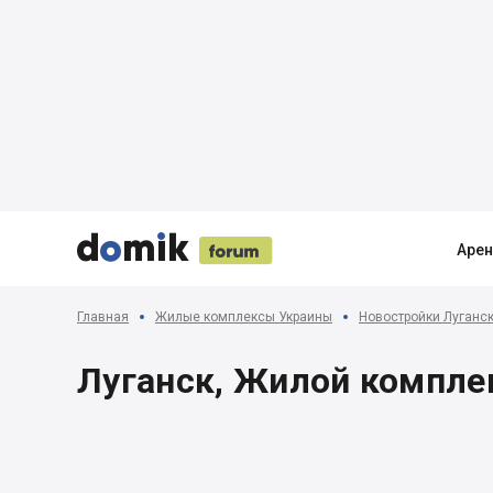





Аре
Главная
Жилые комплексы Украины
Новостройки Луганс
Луганск, Жилой компле