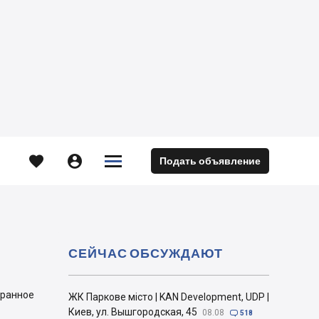





Подать объявление
м
СЕЙЧАС ОБСУЖДАЮТ
бранное
ЖК Паркове місто | KAN Development, UDP |
Киев, ул. Вышгородская, 45
08.08

518