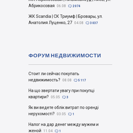
Абрикосовая
06.08

2 074
ЖК Scandia | СК Триумф | Бровары, ул.
Анатолия Луценко, 27
04.08

3 037
ФОРУМ НЕДВИЖИМОСТИ
Стоит ли сейчас покупать
недвижимость?
08.08

5 117
На що звертати увагу при покупці
квартири?
05.05

3
Як ви ведете облік витрат по оренді
нерухомості?
03.05

1
Налог на дар денег между мужем и
женой
11.04

1