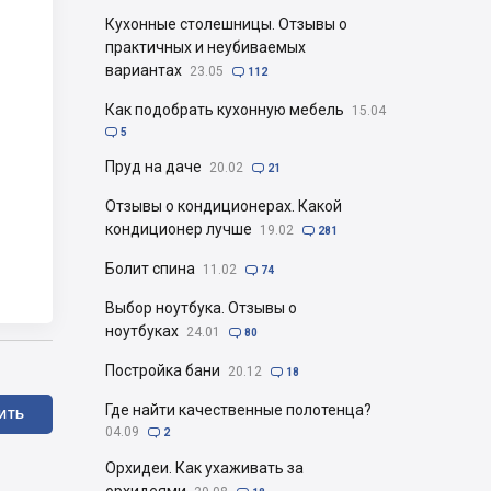
Кухонные столешницы. Отзывы о
практичных и неубиваемых
вариантах
23.05

112
Как подобрать кухонную мебель
15.04

5
Пруд на даче
20.02

21
Отзывы о кондиционерах. Какой
кондиционер лучше
19.02

281
Болит спина
11.02

74
Выбор ноутбука. Отзывы о
ноутбуках
24.01

80
Постройка бани
20.12

18
Где найти качественные полотенца?
ИТЬ
04.09

2
Орхидеи. Как ухаживать за