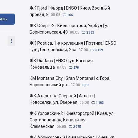
ЖК Fjord | Фьорд | ENSO | Киев, Военный
проезд, 8
08.08

166
ИТЬ
ЖК Оберіг-2 | Киевгорстрой, Укрбуд | ул.
Бориспольская, 40
08.08

2 523

ЖК Poetica, 1-я коллекция | Поэтика | ENSO
| ул. Дегтяревская, 25а
07.08

3 129
ЖК Diadans | ENSO | ул. Евгения
Коновальца
07.08

278
КМ Montana City | Gran Montana | с. Гора,
Бориспольский р-н
07.08

3
ЖК Атлант на Озерной | Атлант |
Новоселки, ул. Озерная
06.08

1 183
ЖК Урловский-2 | Киевгорстрой | Киев, ул.
Сортировочная, Канальная,
Клеманская
06.08

2 075
ЖК Абрикосовый | Київміськбуд | Киев, ул.