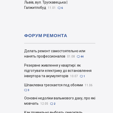
Львів, вул. Трускавецька |
Галжитлобуд
11.01

6
ФОРУМ РЕМОНТА
Делать ремонт самостоятельно или
нанять профессионалов
01.08

44
Резервне живлення у квартирі: як
підготувати електрику до встановлення
інвертора та акумуляторів
10.07

1
Шпаклевка трескается под обоями
11.06

3
Основні недоліки вальмового даху, про які
мовчать
12.05

2
Как правильно выбрать смеситель.