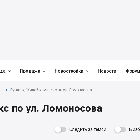



нда
Продажа
Новостройки
Новости
Фору
ка
Луганск, Жилой комплекс по ул. Ломоносова
кс по ул. Ломоносова
Следить за темой
В из
