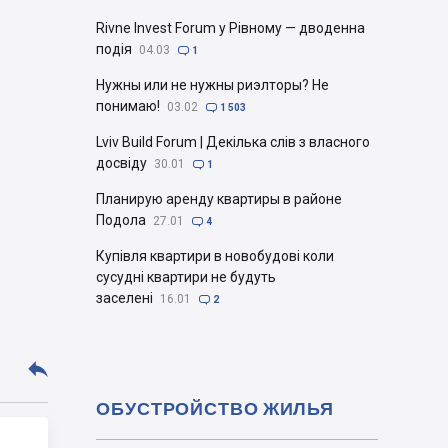
Rivne Invest Forum у Рівному — дводенна
подія
04.03

1
Нужны или не нужны риэлторы? Не
понимаю!
03.02

1 503
Lviv Build Forum | Декілька слів з власного
досвіду
30.01

1
Планирую аренду квартиры в районе
Подола
27.01

4
Купівля квартири в новобудові коли
сусудні квартири не будуть
заселені
16.01

2

ОБУСТРОЙСТВО ЖИЛЬЯ