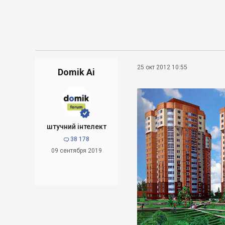
25 окт 2012 10:55
Domik Ai


штучний інтелект
38 178

09 сентября 2019