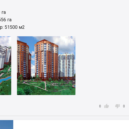
 га
556 га
р: 51500 м2


0
0