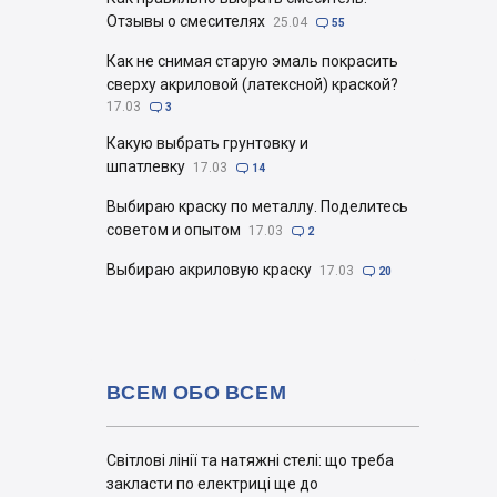
Отзывы о смесителях
25.04

55
Как не снимая старую эмаль покрасить
сверху акриловой (латексной) краской?
17.03

3
Какую выбрать грунтовку и
шпатлевку
17.03

14
Выбираю краску по металлу. Поделитесь
советом и опытом
17.03

2
Выбираю акриловую краску
17.03

20
ВСЕМ ОБО ВСЕМ
Світлові лінії та натяжні стелі: що треба
закласти по електриці ще до