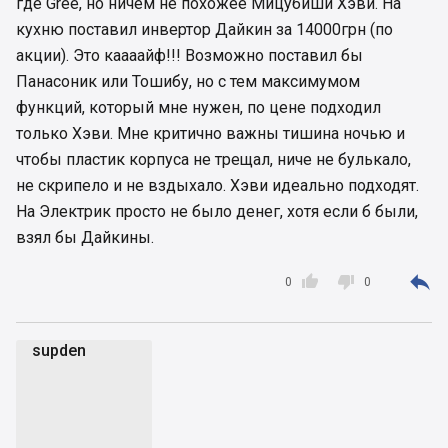
где Gree, но ничем не похожее Мицубиши Хэви. На
кухню поставил инвертор Дайкин за 14000грн (по
акции). Это каааайф!!! Возможно поставил бы
Панасоник или Тошибу, но с тем максимумом
функций, который мне нужен, по цене подходил
только Хэви. Мне критично важны тишина ночью и
чтобы пластик корпуса не трещал, ниче не булькало,
не скрипело и не вздыхало. Хэви идеально подходят.
На Электрик просто не было денег, хотя если б были,
взял бы Дайкины.



0
0
supden
s