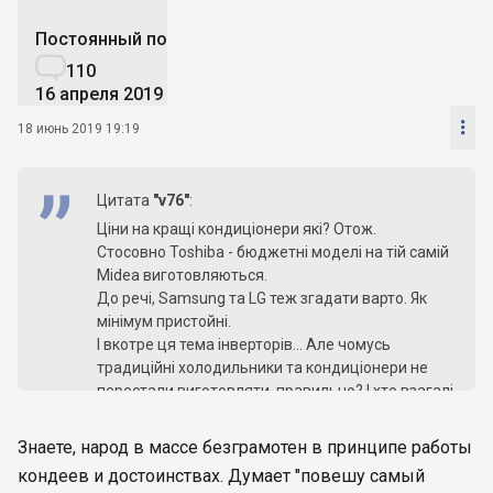
Постоянный пользователь

110
16 апреля 2019

18 июнь 2019 19:19
Цитата
"v76"
:
Ціни на кращі кондиціонери які? Отож.
Стосовно Toshiba - бюджетні моделі на тій самій
Midea виготовляються.
До речі, Samsung та LG теж згадати варто. Як
мінімум пристойні.
І вкотре ця тема інверторів... Але чомусь
традиційні холодильники та кондиціонери не
перестали виготовляти, правильно? І хто взагалі
рахував ту економію? Якщо, наприклад
включати кондиціонер тоді, коли спекотно у
Знаете, народ в массе безграмотен в принципе работы
приміщенні, а решту часу він буде просто висіти
кондеев и достоинствах. Думает "повешу самый
- який сенс витрачатися на значно дорожчий