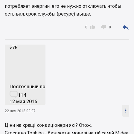
потребляет энергии, его не нужно отключать чтобы
остывал, срок службы (ресурс) выше.



0
0
v76
v
Постоянный пользователь

114
12 мая 2016

22 ноя 2018 09:07
Ціни на кращі кондиціонери які? Отож.
Стосовно Toshiba - бюджетні моделі на тій самій Midea