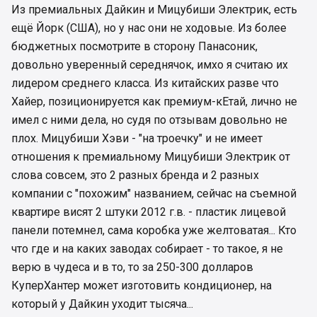
Из премиальных Дайкин и Мицубиши Электрик, есть
ещё Йорк (США), но у нас они не ходовые. Из более
бюджетных посмотрите в сторону Панасоник,
довольно уверенный середнячок, имхо я считаю их
лидером среднего класса. Из китайских разве что
Хайер, позиционируется как премиум-кЕтай, лично не
имел с ними дела, но судя по отзывам довольно не
плох. Мицубиши Хэви - "на троечку" и не имеет
отношения к премиальному Мицубиши Электрик от
слова совсем, это 2 разных бренда и 2 разных
компании с "похожим" названием, сейчас на съемной
квартире висят 2 штуки 2012 г.в. - пластик лицевой
панели потемнел, сама коробка уже желтоватая... Кто
что где и на каких заводах собирает - то такое, я не
верю в чудеса и в то, то за 250-300 долларов
КуперХантер может изготовить кондиционер, на
который у Дайкин уходит тысяча...