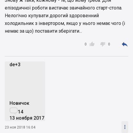
Знову ж таки, кожному - те, що йому треба. Для
епізодичної роботи вистачає звичайного старт-стопа.
Нелогічно купувати дорогий здоровенний
холодильник з інвертором, якщо у нього немає чого (і
немає за що) поставити зберігати...



0
0
de+3
d
Новичок

14
13 ноября 2017

23 ноя 2018 16:04