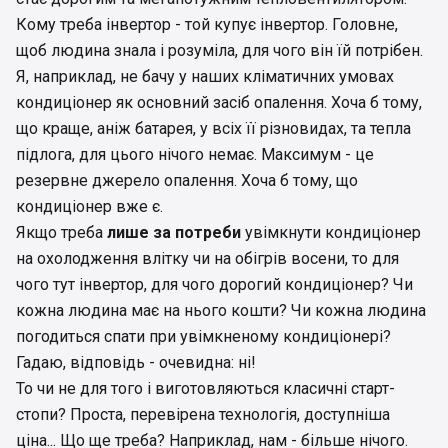
Кому треба інвертор - той купує інвертор. Головне,
щоб людина знала і розуміла, для чого він їй потрібен.
Я, наприклад, не бачу у наших кліматичних умовах
кондиціонер як основний засіб опалення. Хоча б тому,
що краще, аніж батарея, у всіх її різновидах, та тепла
підлога, для цього нічого немає. Максимум - це
резервне джерело опалення. Хоча б тому, що
кондиціонер вже є.
Якщо треба
лише за потреби
увімкнути кондиціонер
на охолодження влітку чи на обігрів восени, то для
чого тут інвертор, для чого дорогий кондиціонер? Чи
кожна людина має на нього кошти? Чи кожна людина
погодиться спати при увімкненому кондиціонері?
Гадаю, відповідь - очевидна: ні!
То чи не для того і виготовляються класичні старт-
стопи? Проста, перевірена технологія, доступніша
ціна... Що ще треба? Наприклад, нам - більше нічого.