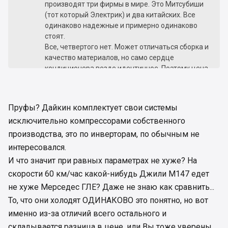
производят три фирмы в мире. Это Митсубиши
(тот который Электрик) и два китайских. Все
одинаково надежные и примерно одинаково
стоят.
Все, четвертого нет. Может отличаться сборка и
качество материалов, но само сердце
кондиционера везде идентичное. Поэтому цена
пу сути и состоит из бренда, вторичных функций
(вай-фай, пульт с цветным экраном и т.д.),
новая модель и т.д. Все будут холодить
Пруфы? Дайкин комплектует свои системы
ОДИНАКОВО. Разница есть только инвертер или
исключительно компрессорами собственного
нет, ну и прочие технические параметры.
При одинаковых параметрах (только реальных,
производства, это по инверторам, по обычным не
а не тех что пишут в интернет магазинах), какой-
интересовался.
нибудь Ergo будет работать не хуже чем Daikin
И что значит при равных параметрах не хуже? На
или Mitsubishi electric.
скорости 60 км/час какой-нибудь Джили М147 едет
не хуже Мерседес ГЛЕ? Даже не знаю как сравнить...
То, что они холодят ОДИНАКОВО это понятно, но вот
именно из-за отличий всего остального и
складывается разница в цене, или Вы тоже уверены,