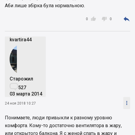
Аби лише збірка була нормальною.



0
0
kvartira44
Старожил

527
03 марта 2014

24 ноя 2018 10:27
Понимаете, люди привыкли к разному уровню
комфорта. Кому-то достаточно вентилятора в жару,
или открытого балкона. Я с женой спать в жару и