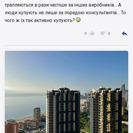
трапляються в рази частіше за інших виробників... А
люди купують не лише за порадою консультантів... То
чого ж їх так активно купують?



0
0