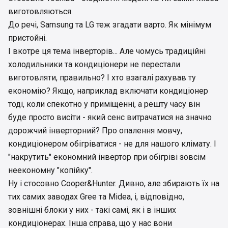
виготовляються.
До речі, Samsung та LG теж згадати варто. Як мінімум
пристойні.
І вкотре ця тема інверторів... Але чомусь традиційні
холодильники та кондиціонери не перестали
виготовляти, правильно? І хто взагалі рахував ту
економію? Якщо, наприклад включати кондиціонер
тоді, коли спекотно у приміщенні, а решту часу він
буде просто висіти - який сенс витрачатися на значно
дорожчий інверторний? Про опалення мовчу,
кондиціонером обігріватися - не для нашого клімату. І
"накрутить" економний інвертор при обігріві зовсім
неекономну "копійку".
Ну і стосовно Cooper&Hunter. Дивно, але збирають їх на
тих самих заводах Gree та Midea, і, відповідно,
зовнішні блоки у них - такі самі, як і в інших
кондиціонерах. Інша справа, що у нас вони