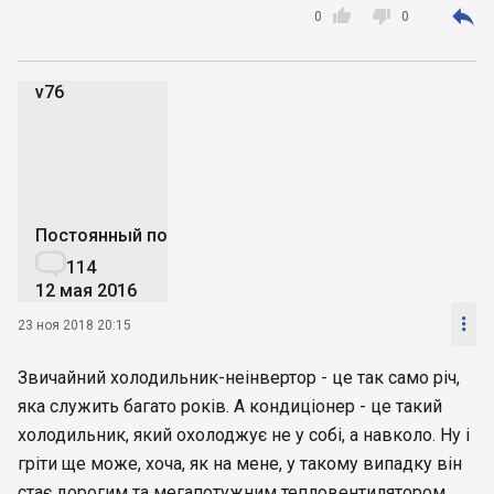



0
0
v76
v
Постоянный пользователь

114
12 мая 2016

23 ноя 2018 20:15
Звичайний холодильник-неінвертор - це так само річ,
яка служить багато років. А кондиціонер - це такий
холодильник, який охолоджує не у собі, а навколо. Ну і
гріти ще може, хоча, як на мене, у такому випадку він
стає дорогим та мегапотужним тепловентилятором.