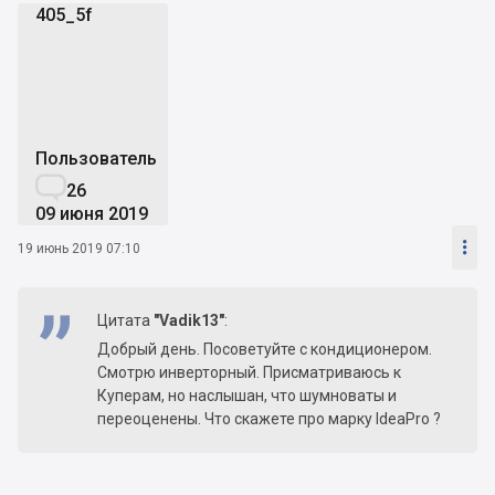
405_5f
4
Пользователь

26
09 июня 2019

19 июнь 2019 07:10
Цитата
"Vadik13"
:
Добрый день. Посоветуйте с кондиционером.
Смотрю инверторный. Присматриваюсь к
Куперам, но наслышан, что шумноваты и
переоценены. Что скажете про марку IdeaPro ?