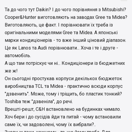
Та до чого тут Daikin? І до чого порівняння з Mitsubishi?
Cooper&Hunter виготовляють на заводах Gree та Midea?
Виготовляють, це факт. І порівнювати їх треба із
оригінальними моделями Gree та Midea. А японські
марки кондиціонерів - то вже інший ціновий діапазон.
Це як Lanos та Audi порівнювати... Хоча і те і друге -
автомобіль.
А що там потріскує чи ні... Кондиціонери із бюджетних
же ж!
Он сьогодні простукав корпуси декількох бюджеток
виробництва TCL та Midea - практично всюди корпус
"дзвенить". Може, тому і тріщить, бо пластик тонкий?
Toshiba теж "дзвеніла", до речі.
Врешті-решт, C&H встановлено на будинках чимало.
Хоч бери і до сусідів йди та питай - чому встановили
саме їх, чи задоволені, чому їх вибрали?..