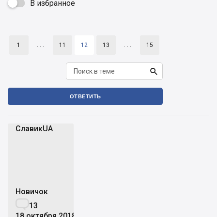
В избранное

1
. . .
11
12
13
. . .
15

ОТВЕТИТЬ
СлавикUA
С
Новичок

13
18 октября 2018