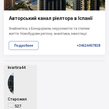
Авторський канал ріелтора в Іспанії
Знайомтесь з Бенідормом, нерухомістю та стилем
життя. Новобудови регіону, аналітика, інвестиції
Подробнее
+34624407828
kvartira44
Старожил

527