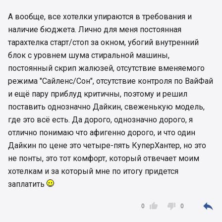
А вообще, все хотелки упираются в требования и
наличие бюджета. Лично для меня постоянная
тарахтелка старт/стоп за окном, убогий внутренний
блок с уровнем шума стиральной машины,
постоянный скрип жалюзей, отсутствие вменяемого
режима "Сайленс/Сон", отсутствие контроля по ВайФай
и ещё пару приблуд критичны, поэтому и решил
поставить однозначно Дайкин, свеженькую модель,
где это всё есть. Да дорого, однозначно дорого, я
отлично понимаю что афигенно дорого, и что один
Дайкин по цене это четыре-пять КуперХантер, но это
не понты, это тот комфорт, который отвечает моим
хотелкам и за который мне по итогу придется
заплатить



0
0