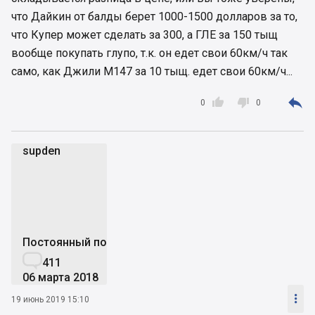
что Дайкин от балды берет 1000-1500 долларов за то,
что Купер может сделать за 300, а ГЛЕ за 150 тыщ
вообще покупать глупо, т.к. он едет свои 60км/ч так
само, как Джили М147 за 10 тыщ. едет свои 60км/ч...



0
0
supden
s
Постоянный пользователь

411
06 марта 2018

19 июнь 2019 15:10