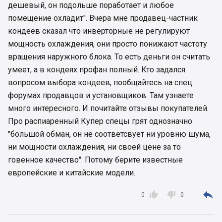
дешевый, он подольше поработает и любое
інверторний? Про опалення мовчу,
кондиціонером обігріватися - не для нашого
помещение охладит". Вчера мне продавец-частник
клімату. І "накрутить" економний інвертор при
кондеев сказал что инверторные не регулируют
обігріві зовсім неекономну "копійку".
мощность охлаждения, они просто понижают частоту
Ну і стосовно Cooper&Hunter. Дивно, але
вращения наружного блока. То есть деньги он считать
збирають їх на тих самих заводах Gree та Midea,
і, відповідно, зовнішні блоки у них - такі самі, як і
умеет, а в кондеях профан полный. Кто задался
в інших кондиціонерах. Інша справа, що у нас
вопросом выбора кондеев, пообщайтесь на спец.
вони трапляються в рази частіше за інших
форумах продавцов и установщиков. Там узнаете
виробників... А люди купують не лише за
много интересного. И почитайте отзывы покупателей.
порадою консультантів... То чого ж їх так
Про распиаренный Купер спецы грят однозначно
активно купують?
"большой обман, он не соответсвует ни уровню шума,
ни мощности охлаждения, ни своей цене за то
говенное качество". Потому берите известные
европейские и китайские модели.



0
0