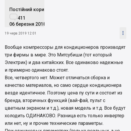
Постійний користувач

411
06 березня 2018

19 черв 2019 12:01
Вообще компрессоры для кондиционеров производят
три фирмы в мире. Это Митсубиши (тот который
Электрик) и два китайских. Все одинаково надежные
и примерно одинаково стоят.
Все, четвертого нет. Может отличаться сборка и
качество материалов, но само сердце кондиционера
везде идентичное. Поэтому цена пу сути и состоит из
бренда, вторичных функций (вай-фай, пульт с
цветным экраном и т.д.), новая модель и т.д. Все будут
холодить ОДИНАКОВО. Разница есть только инвертер
или нет, ну и прочие технические параметры.
При одинаковых параметрах (только реальных, а не