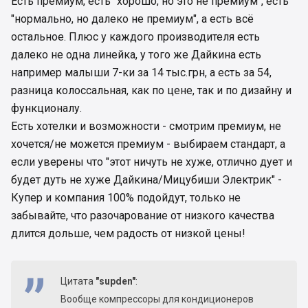
Есть премиум, есть "хорошо, но это не премиум", есть
"нормально, но далеко не премиум", а есть всё
остальное. Плюс у каждого производителя есть
далеко не одна линейка, у того же Дайкина есть
например малыши 7-ки за 14 тыс.грн, а есть за 54,
разница колоссальная, как по цене, так и по дизайну и
функционалу.
Есть хотелки и возможности - смотрим премиум, не
хочется/не можется премиум - выбираем стандарт, а
если уверены что "этот ничуть не хуже, отлично дует и
будет дуть не хуже Дайкина/Мицубиши Электрик" -
Купер и компания 100% подойдут, только не
забывайте, что разочарование от низкого качества
длится дольше, чем радость от низкой цены!
Цитата
"supden"
:
Вообще компрессоры для кондиционеров