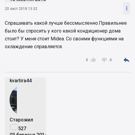

20 лист 2018 13:32
Спрашивать какой лучше бессмысленно.Правильнее
было бы спросить у кого какой кондиционер дома
стоит? У меня стоит Midea. Со своими функциями на
охлаждение справляется.



0
0
kvartira44
Старожил

527
03 березня 2014