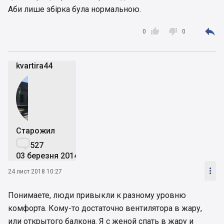
Аби лише збірка була нормальною.



0
0
kvartira44
Старожил

527
03 березня 2014

24 лист 2018 10:27
Понимаете, люди привыкли к разному уровню
комфорта. Кому-то достаточно вентилятора в жару,
или открытого балкона. Я с женой спать в жару и