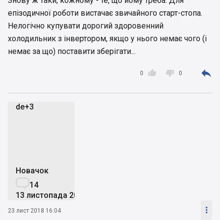
Знову ж таки, кожному - те, що йому треба. Для
епізодичної роботи вистачає звичайного старт-стопа.
Нелогічно купувати дорогий здоровенний
холодильник з інвертором, якщо у нього немає чого (і
немає за що) поставити зберігати...



0
0
de+3
d
Новачок

14
13 листопада 2017

23 лист 2018 16:04