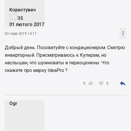
Користувач

35
01 лютого 2017

03 черв 2019 14:17
Добрый день. Посоветуйте с кондиционером. Смотрю
инверторный. Присматриваюсь к Куперам, но
наслышан, что шумноваты и переоценены. Что
скажете про марку IdeaPro ?



0
0
Ogr
O