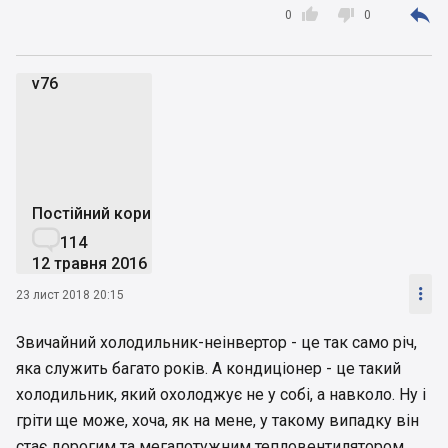



0
0
v76
v
Постійний користувач

114
12 травня 2016

23 лист 2018 20:15
Звичайний холодильник-неінвертор - це так само річ,
яка служить багато років. А кондиціонер - це такий
холодильник, який охолоджує не у собі, а навколо. Ну і
гріти ще може, хоча, як на мене, у такому випадку він
стає дорогим та мегапотужним тепловентилятором.