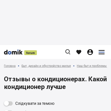











Головна
Быт, дизайн и обустройство жилья
Наш быт и проблемы с 
Отзывы о кондиционерах. Какой
кондиционер лучше
Слідкувати за темою