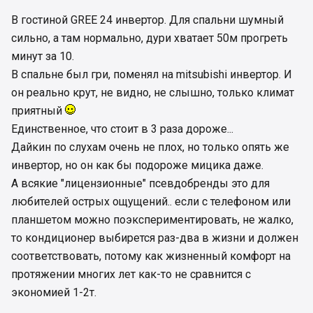
В гостиной GREE 24 инвертор. Для спальни шумный
сильно, а там нормально, дури хватает 50м прогреть
минут за 10.
В спальне был гри, поменял на mitsubishi инвертор. И
он реально крут, не видно, не слышно, только климат
приятный
Единственное, что стоит в 3 раза дороже...
Дайкин по слухам очень не плох, но только опять же
инвертор, но он как бы подороже мицика даже.
А всякие "лицензионные" псевдобренды это для
любителей острых ощущений.. если с телефоном или
планшетом можно поэкспериментировать, не жалко,
то кондиционер выбирется раз-два в жизни и должен
соответствовать, потому как жизненный комфорт на
протяжении многих лет как-то не сравнится с
экономией 1-2т.