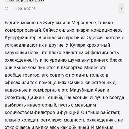

22 лист 2018 07:35
Ездить можно на Жигулях или Мерседесе, только
комфорт разный. Сейчас сильно пиарят кондиционеры
Купер@Хантер. Я общался с профи из Одессы, которые
устанавливают их и другие. У Купера крохотный
наружный блок, что плохо влияет на эффективность
охлаждения. Ну и по уровню шума внутреннего блока
они выше чем пишется в паспортах. Мидея это
вообще трактор, его советуют ставить только в
офисах или тех. помещениях. Самые качественные,
надежные и комфортные это Мицубиши Хэви и
Электрик, Дайкин, Тошиба, Панасоник. И лучше всегда
выбирать инверторный, пусть с меньшим
количеством фильтров и функций. Он тише работает,
плавно холодит, регулируя мощность охлаждения а не
отключаясь и включаясь как обычный. И меньше