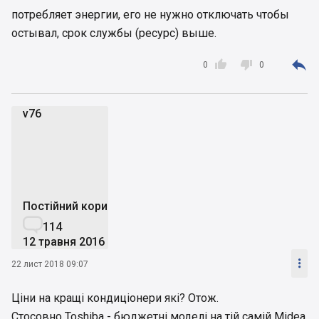
потребляет энергии, его не нужно отключать чтобы
остывал, срок службы (ресурс) выше.



0
0
v76
v
Постійний користувач

114
12 травня 2016

22 лист 2018 09:07
Ціни на кращі кондиціонери які? Отож.
Стосовно Toshiba - бюджетні моделі на тій самій Midea