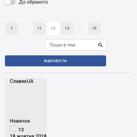
До обраного

1
. . .
11
12
13
. . .
15

ВІДПОВІСТИ
СлавикUA
С
Новачок

13
18 жовтня 2018