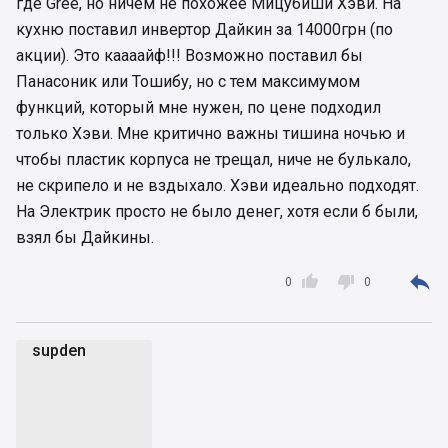
где Gree, но ничем не похожее Мицубиши Хэви. На
кухню поставил инвертор Дайкин за 14000грн (по
акции). Это каааайф!!! Возможно поставил бы
Панасоник или Тошибу, но с тем максимумом
функций, который мне нужен, по цене подходил
только Хэви. Мне критично важны тишина ночью и
чтобы пластик корпуса не трещал, ниче не булькало,
не скрипело и не вздыхало. Хэви идеально подходят.
На Электрик просто не было денег, хотя если б были,
взял бы Дайкины.



0
0
supden
s