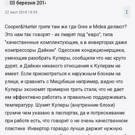
03 березня 2014

22 лист 2018 19:59
Cooper&Hunter грите там же где Gree и Midea делают?
Это нам так говорят - их пиарят под "евро", типа
"качественные комплектующие, а в инверторах даже
компрессоры Дайкин". Одесские кондиционерщики,
умеющие разобрать Куперы, сообщили что нас круто
дурят, и Дайкин никакого отношения к Куперам не
имеет. Если присмотреться к наружным блокам на
улице, и сравнить с Мицубиши например, видно что
Куперы экономят примерно треть стали, что не дает
им эффективно работать и правильно поддерживать
температуру. Шумят Куперы (внутренние блоки)
громче чем указано в паспортах, да и потрескивание
при работе есть, что говорит о не очень качественном
пластике. Инвертор гораздо лучше держит нужную