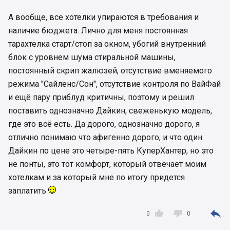
А вообще, все хотелки упираются в требования и
наличие бюджета. Лично для меня постоянная
тарахтелка старт/стоп за окном, убогий внутренний
блок с уровнем шума стиральной машины,
постоянный скрип жалюзей, отсутствие вменяемого
режима "Сайленс/Сон", отсутствие контроля по ВайФай
и ещё пару приблуд критичны, поэтому и решил
поставить однозначно Дайкин, свеженькую модель,
где это всё есть. Да дорого, однозначно дорого, я
отлично понимаю что афигенно дорого, и что один
Дайкин по цене это четыре-пять КуперХантер, но это
не понты, это тот комфорт, который отвечает моим
хотелкам и за который мне по итогу придется
заплатить



0
0