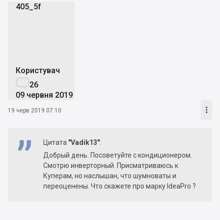
405_5f
4
Користувач

26
09 червня 2019

19 черв 2019 07:10
Цитата
"Vadik13"
:
Добрый день. Посоветуйте с кондиционером.
Смотрю инверторный. Присматриваюсь к
Куперам, но наслышан, что шумноваты и
переоценены. Что скажете про марку IdeaPro ?