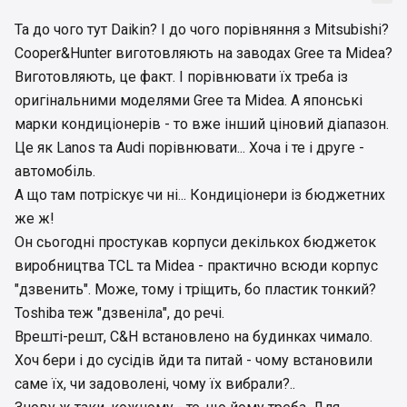
Та до чого тут Daikin? І до чого порівняння з Mitsubishi?
Cooper&Hunter виготовляють на заводах Gree та Midea?
Виготовляють, це факт. І порівнювати їх треба із
оригінальними моделями Gree та Midea. А японські
марки кондиціонерів - то вже інший ціновий діапазон.
Це як Lanos та Audi порівнювати... Хоча і те і друге -
автомобіль.
А що там потріскує чи ні... Кондиціонери із бюджетних
же ж!
Он сьогодні простукав корпуси декількох бюджеток
виробництва TCL та Midea - практично всюди корпус
"дзвенить". Може, тому і тріщить, бо пластик тонкий?
Toshiba теж "дзвеніла", до речі.
Врешті-решт, C&H встановлено на будинках чимало.
Хоч бери і до сусідів йди та питай - чому встановили
саме їх, чи задоволені, чому їх вибрали?..