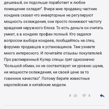
дешевый, он подольше поработает и любое
інверторний? Про опалення мовчу,
кондиціонером обігріватися - не для нашого
помещение охладит". Вчера мне продавец-частник
клімату. І "накрутить" економний інвертор при
кондеев сказал что инверторные не регулируют
обігріві зовсім неекономну "копійку".
мощность охлаждения, они просто понижают частоту
Ну і стосовно Cooper&Hunter. Дивно, але
вращения наружного блока. То есть деньги он считать
збирають їх на тих самих заводах Gree та Midea,
і, відповідно, зовнішні блоки у них - такі самі, як і
умеет, а в кондеях профан полный. Кто задался
в інших кондиціонерах. Інша справа, що у нас
вопросом выбора кондеев, пообщайтесь на спец.
вони трапляються в рази частіше за інших
форумах продавцов и установщиков. Там узнаете
виробників... А люди купують не лише за
много интересного. И почитайте отзывы покупателей.
порадою консультантів... То чого ж їх так
Про распиаренный Купер спецы грят однозначно
активно купують?
"большой обман, он не соответсвует ни уровню шума,
ни мощности охлаждения, ни своей цене за то
говенное качество". Потому берите известные
европейские и китайские модели.



0
0