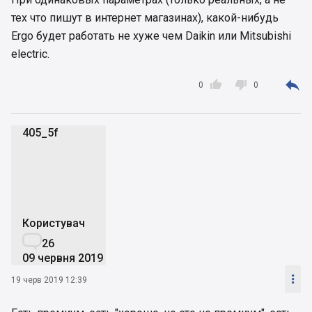
тех что пишут в интернет магазинах), какой-нибудь
Ergo будет работать не хуже чем Daikin или Mitsubishi
electric.



0
0
405_5f
4
Користувач

26
09 червня 2019

19 черв 2019 12:39