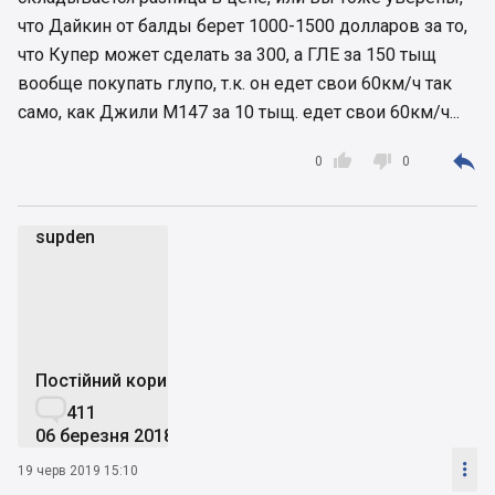
что Дайкин от балды берет 1000-1500 долларов за то,
что Купер может сделать за 300, а ГЛЕ за 150 тыщ
вообще покупать глупо, т.к. он едет свои 60км/ч так
само, как Джили М147 за 10 тыщ. едет свои 60км/ч...



0
0
supden
s
Постійний користувач

411
06 березня 2018

19 черв 2019 15:10