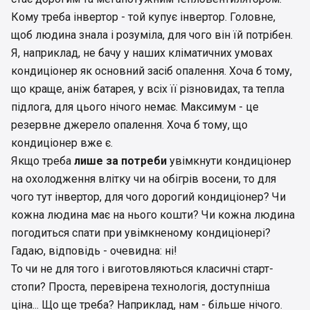
Кому треба інвертор - той купує інвертор. Головне,
щоб людина знала і розуміла, для чого він їй потрібен.
Я, наприклад, не бачу у наших кліматичних умовах
кондиціонер як основний засіб опалення. Хоча б тому,
що краще, аніж батарея, у всіх її різновидах, та тепла
підлога, для цього нічого немає. Максимум - це
резервне джерело опалення. Хоча б тому, що
кондиціонер вже є.
Якщо треба
лише за потреби
увімкнути кондиціонер
на охолодження влітку чи на обігрів восени, то для
чого тут інвертор, для чого дорогий кондиціонер? Чи
кожна людина має на нього кошти? Чи кожна людина
погодиться спати при увімкненому кондиціонері?
Гадаю, відповідь - очевидна: ні!
То чи не для того і виготовляються класичні старт-
стопи? Проста, перевірена технологія, доступніша
ціна... Що ще треба? Наприклад, нам - більше нічого.