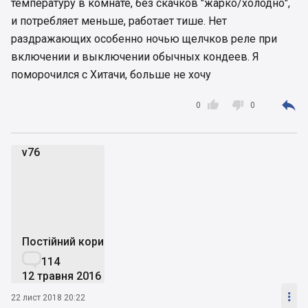
температуру в комнате, без скачков "жарко/холодно",
и потребляет меньше, работает тише. Нет
раздражающих особенно ночью щелчков реле при
включении и выключении обычных кондеев. Я
поморочился с Хитачи, больше не хочу



0
0
v76
v
Постійний користувач

114
12 травня 2016

22 лист 2018 20:22