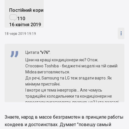
Постійний користувач

110
16 квітня 2019

18 черв 2019 19:19
Цитата
"v76"
:
Ціни на кращі кондиціонери які? Отож.
Стосовно Toshiba - бюджетні моделі на тій самій
Midea виготовляються.
До речі, Samsung та LG теж згадати варто. Як
мінімум пристойні.
І вкотре ця тема інверторів... Але чомусь
традиційні холодильники та кондиціонери не
перестали виготовляти, правильно? І хто взагалі
рахував ту економію? Якщо, наприклад
включати кондиціонер тоді, коли спекотно у
Знаете, народ в массе безграмотен в принципе работы
приміщенні, а решту часу він буде просто висіти
кондеев и достоинствах. Думает "повешу самый
- який сенс витрачатися на значно дорожчий