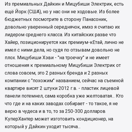
Из премиальных Дайкин и Мицубиши Электрик, есть
ещё Йорк (США), но у нас они не ходовые. Из более
бюджетных посмотрите в сторону Панасоник,
довольно уверенный середнячок, имхо я считаю их
лидером среднего класса. Из китайских разве что
Хайер, позиционируется как премиум-кЕтай, лично не
имел с ними дела, но судя по отзывам довольно не
плох. Мицубиши Хэви - "на троечку" и не имеет
отношения к премиальному Мицубиши Электрик от
слова совсем, это 2 разных бренда и 2 разных
компании с "похожим" названием, сейчас на съемной
квартире висят 2 штуки 2012 г.в. - пластик лицевой
панели потемнел, сама коробка уже желтоватая... Кто
что где и на каких заводах собирает - то такое, я не
верю в чудеса и в то, то за 250-300 долларов
КуперХантер может изготовить кондиционер, на
который у Дайкин уходит тысяча...