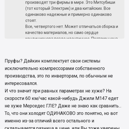
производят три фирмы в мире. Это Митсубиши
(тот который Электрик) и два китайских. Все
одинаково надежные и примерно одинаково
стоят.
Все, четвертого нет. Может отличаться сборка и
качество материалов, но само сердце
кондиционера везде идентичное. Поэтому цена
пу сути и состоит из бренда, вторичных функций
(вай-фай, пульт с цветным экраном и т.д.),
новая модель и т.д. Все будут холодить
Пруфы? Дайкин комплектует свои системы
ОДИНАКОВО. Разница есть только инвертер или
исключительно компрессорами собственного
нет, ну и прочие технические параметры.
При одинаковых параметрах (только реальных,
производства, это по инверторам, по обычным не
а не тех что пишут в интернет магазинах), какой-
интересовался.
нибудь Ergo будет работать не хуже чем Daikin
И что значит при равных параметрах не хуже? На
или Mitsubishi electric.
скорости 60 км/час какой-нибудь Джили М147 едет
не хуже Мерседес ГЛЕ? Даже не знаю как сравнить...
То, что они холодят ОДИНАКОВО это понятно, но вот
именно из-за отличий всего остального и
складывается разница в цене, или Вы тоже уверены,