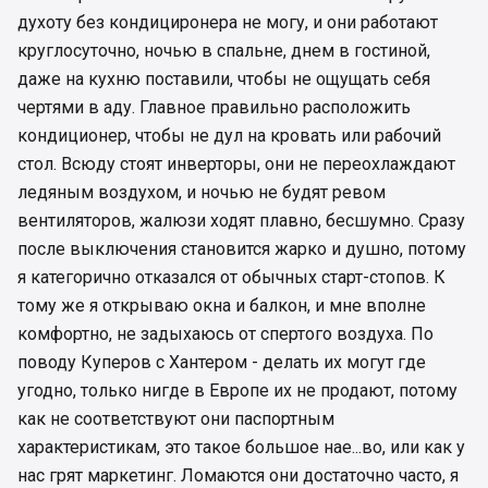
духоту без кондициронера не могу, и они работают
круглосуточно, ночью в спальне, днем в гостиной,
даже на кухню поставили, чтобы не ощущать себя
чертями в аду. Главное правильно расположить
кондиционер, чтобы не дул на кровать или рабочий
стол. Всюду стоят инверторы, они не переохлаждают
ледяным воздухом, и ночью не будят ревом
вентиляторов, жалюзи ходят плавно, бесшумно. Сразу
после выключения становится жарко и душно, потому
я категорично отказался от обычных старт-стопов. К
тому же я открываю окна и балкон, и мне вполне
комфортно, не задыхаюсь от спертого воздуха. По
поводу Куперов с Хантером - делать их могут где
угодно, только нигде в Европе их не продают, потому
как не соответствуют они паспортным
характеристикам, это такое большое нае...во, или как у
нас грят маркетинг. Ломаются они достаточно часто, я