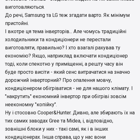
виготовляються.
До речі, Samsung та LG теж згадати варто. Як мінімум
пристойні.
І вкотре ця тема інверторів... Але чомусь традиційні
холодильники та кондиціонери не перестали
виготовляти, правильно? І хто взагалі рахував ту
економію? Якщо, наприклад включати кондиціонер
тоді, коли спекотно у приміщенні, а решту часу він
буде просто висіти - який сенс витрачатися на значно
дорожчий інверторний? Про опалення мовчу,
кондиціонером обігріватися - не для нашого клімату. І
"накрутить" економний інвертор при обігріві зовсім
неекономну "копійку".
Ну і стосовно Cooper&Hunter. Дивно, але збирають їх на
тих самих заводах Gree та Midea, і, відповідно,
зовнішні блоки у них - такі самі, як і в інших
кондиціонерах. Інша справа, що у нас вони