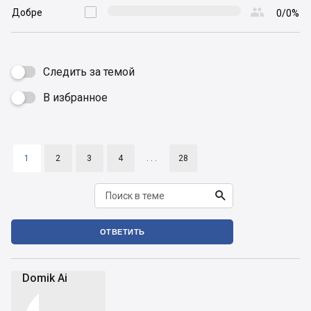

Добре

0/0%
Следить за темой
В избранное

1
2
3
4
. . .
28

ОТВЕТИТЬ
Domik Ai