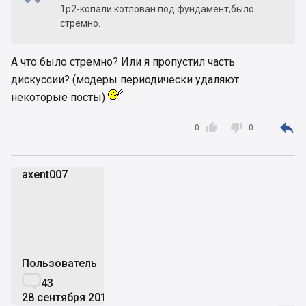
1р2-копали котлован под фундамент,было
стремно.
А что было стремно? Или я пропустил часть
дискуссии? (модеры периодически удаляют
некоторые посты)



0
0
axent007
a
Пользователь

43
28 сентября 2016