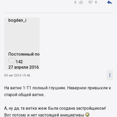



0
0
bogdan_i
b
Постоянный пользователь

142
27 апреля 2016

09 окт 2016 19:46
На ветке 1-Т1 полный глушняк. Наверное привыкли к
старой общей ветке...
А, ну да, та ветка жеж была создана застройщиком!
Вот потому и нет настоящей инициативы