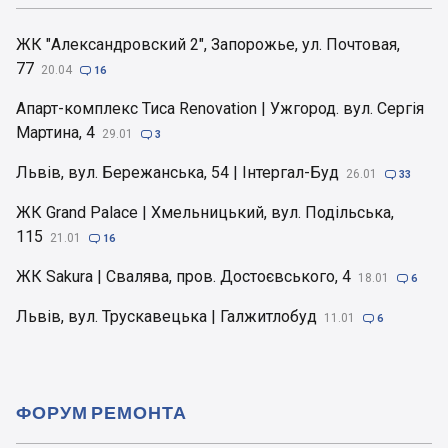
ЖК "Александровский 2", Запорожье, ул. Почтовая,
77
20.04

16
Апарт-комплекс Тиса Renovation | Ужгород. вул. Сергія
Мартина, 4
29.01

3
Львів, вул. Бережанська, 54 | Інтергал-Буд
26.01

33
ЖК Grand Palace | Хмельницький, вул. Подільська,
115
21.01

16
ЖК Sakura | Свалява, пров. Достоєвського, 4
18.01

6
Львів, вул. Трускавецька | Галжитлобуд
11.01

6
ФОРУМ РЕМОНТА