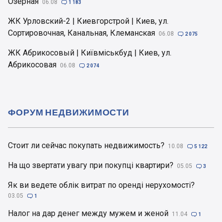
Озерная
06.08

1 183
ЖК Урловский-2 | Киевгорстрой | Киев, ул.
Сортировочная, Канальная, Клеманская
06.08

2 075
ЖК Абрикосовый | Київміськбуд | Киев, ул.
Абрикосовая
06.08

2 074
ФОРУМ НЕДВИЖИМОСТИ
Стоит ли сейчас покупать недвижимость?
10.08

5 122
На що звертати увагу при покупці квартири?
05.05

3
Як ви ведете облік витрат по оренді нерухомості?
03.05

1
Налог на дар денег между мужем и женой
11.04

1