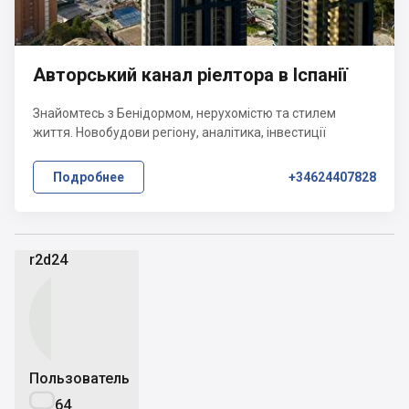
Авторський канал ріелтора в Іспанії
Знайомтесь з Бенідормом, нерухомістю та стилем
життя. Новобудови регіону, аналітика, інвестиції
Подробнее
+34624407828
r2d24
Пользователь

64