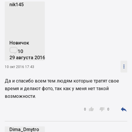
nik145
n
Новичок

10
29 августа 2016

10 окт 2016 17:43
Да и спасибо всем тем людям которые тратят свое
время и делают фото, так как у меня нет такой
возможности.



0
0
Dima_Dmytro