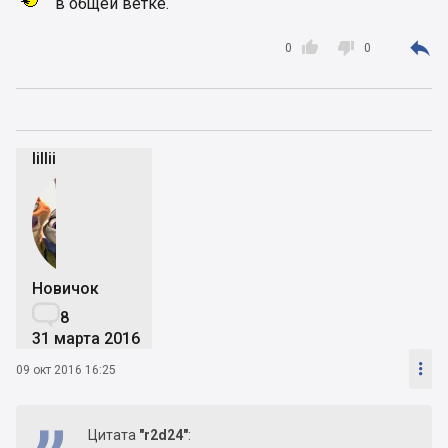
в общей ветке.



0
0
lillii
Новичок

8
31 марта 2016

09 окт 2016 16:25
Цитата
"r2d24"
: