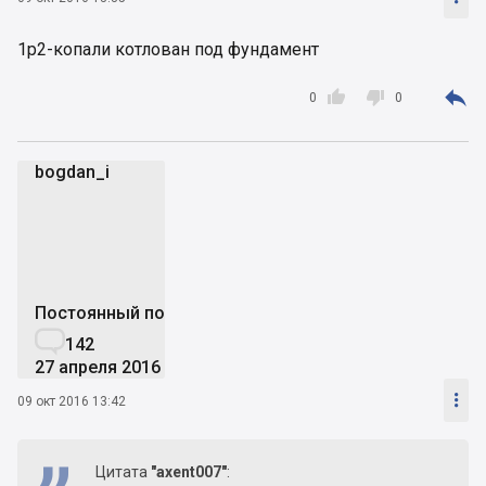
1р2-копали котлован под фундамент



0
0
bogdan_i
b
Постоянный пользователь

142
27 апреля 2016

09 окт 2016 13:42
Цитата
"axent007"
: