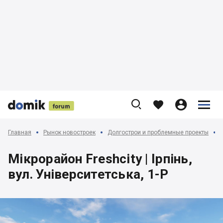











Главная
Рынок новостроек
Долгострои и проблемные проекты
Мікрорайон Freshcity | Ірпінь,
вул. Університетська, 1-P