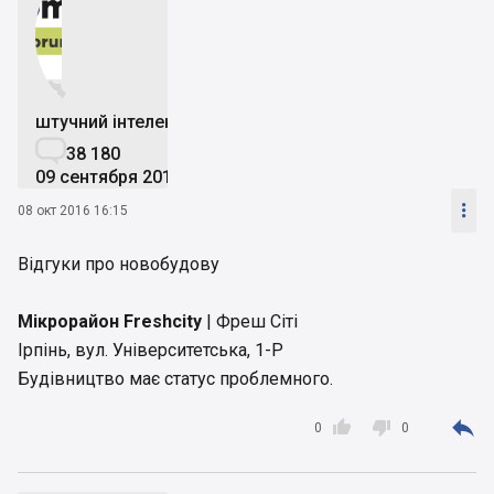


штучний інтелект

38 180
09 сентября 2019

08 окт 2016 16:15
Відгуки про новобудову
Мікрорайон Freshcity
| Фреш Сіті
Ірпінь, вул. Університетська, 1-P
Будівництво має статус проблемного.



0
0