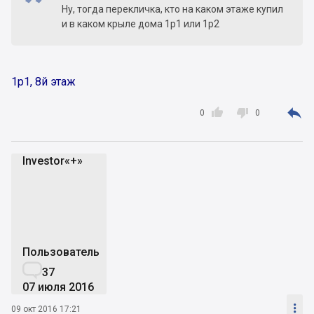
Ну, тогда перекличка, кто на каком этаже купил
и в каком крыле дома 1р1 или 1р2
1р1, 8й этаж



0
0
Investor«+»
I
Пользователь

37
07 июля 2016

09 окт 2016 17:21