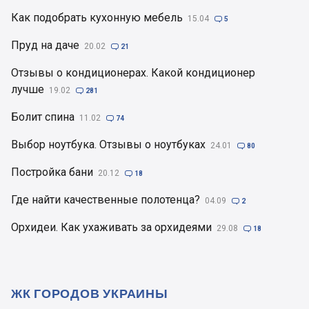
Как подобрать кухонную мебель
15.04

5
Пруд на даче
20.02

21
Отзывы о кондиционерах. Какой кондиционер
лучше
19.02

281
Болит спина
11.02

74
Выбор ноутбука. Отзывы о ноутбуках
24.01

80
Постройка бани
20.12

18
Где найти качественные полотенца?
04.09

2
Орхидеи. Как ухаживать за орхидеями
29.08

18
ЖК ГОРОДОВ УКРАИНЫ