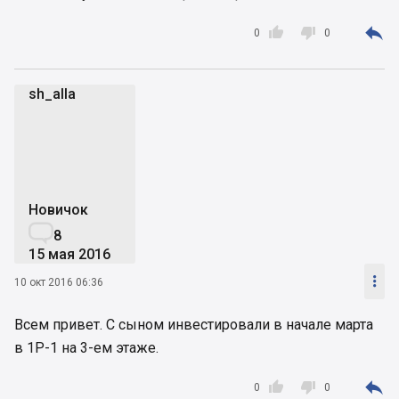



0
0
sh_alla
s
Новичок

8
15 мая 2016

10 окт 2016 06:36
Всем привет. С сыном инвестировали в начале марта
в 1Р-1 на 3-ем этаже.



0
0