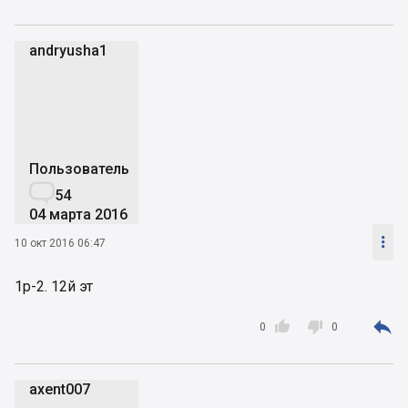
andryusha1
a
Пользователь

54
04 марта 2016

10 окт 2016 06:47
1р-2. 12й эт



0
0
axent007
a