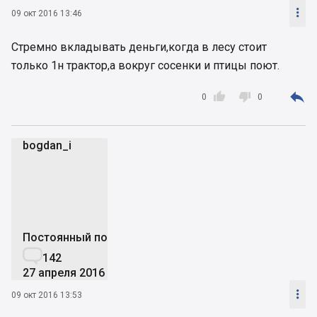

09 окт 2016 13:46
Стремно вкладывать деньги,когда в лесу стоит
только 1н трактор,а вокруг сосенки и птицы поют.



0
0
bogdan_i
b
Постоянный пользователь

142
27 апреля 2016

09 окт 2016 13:53