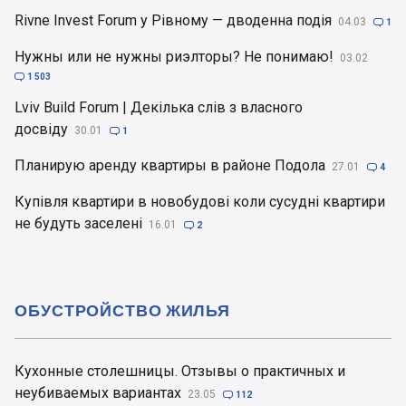
Rivne Invest Forum у Рівному — дводенна подія
04.03

1
Нужны или не нужны риэлторы? Не понимаю!
03.02

1 503
Lviv Build Forum | Декілька слів з власного
досвіду
30.01

1
Планирую аренду квартиры в районе Подола
27.01

4
Купівля квартири в новобудові коли сусудні квартири
не будуть заселені
16.01

2
ОБУСТРОЙСТВО ЖИЛЬЯ
Кухонные столешницы. Отзывы о практичных и
неубиваемых вариантах
23.05

112