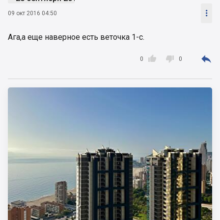

09 окт 2016 04:50
Ага,а еще наверное есть веточка 1-с.



0
0