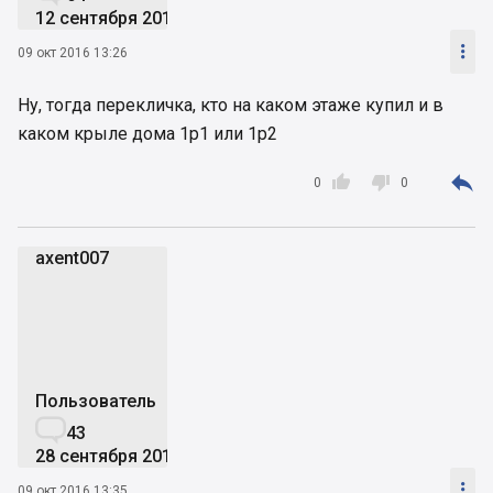
12 сентября 2016

09 окт 2016 13:26
Ну, тогда перекличка, кто на каком этаже купил и в
каком крыле дома 1р1 или 1р2



0
0
axent007
a
Пользователь

43
28 сентября 2016

09 окт 2016 13:35