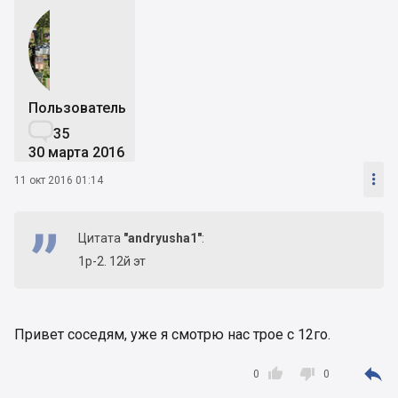
Пользователь

35
30 марта 2016

11 окт 2016 01:14
Цитата
"andryusha1"
:
1р-2. 12й эт
Привет соседям, уже я смотрю нас трое с 12го.



0
0