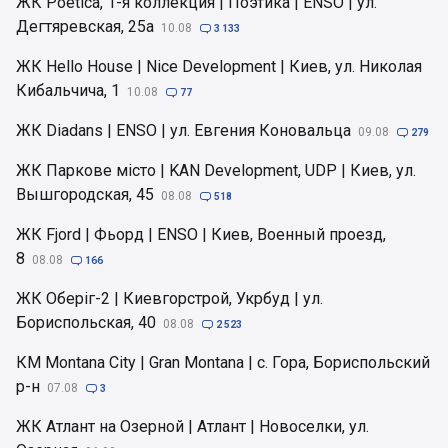
ЖК Poetica, 1-я коллекция | Поэтика | ENSO | ул.
Дегтяревская, 25а
10.08

3 133
ЖК Hello House | Nice Development | Киев, ул. Николая
Кибальчича, 1
10.08

77
ЖК Diadans | ENSO | ул. Евгения Коновальца
09.08

279
ЖК Паркове місто | KAN Development, UDP | Киев, ул.
Вышгородская, 45
08.08

518
ЖК Fjord | Фьорд | ENSO | Киев, Военный проезд,
8
08.08

166
ЖК Оберіг-2 | Киевгорстрой, Укрбуд | ул.
Бориспольская, 40
08.08

2 523
КМ Montana City | Gran Montana | с. Гора, Бориспольский
р-н
07.08

3
ЖК Атлант на Озерной | Атлант | Новоселки, ул.