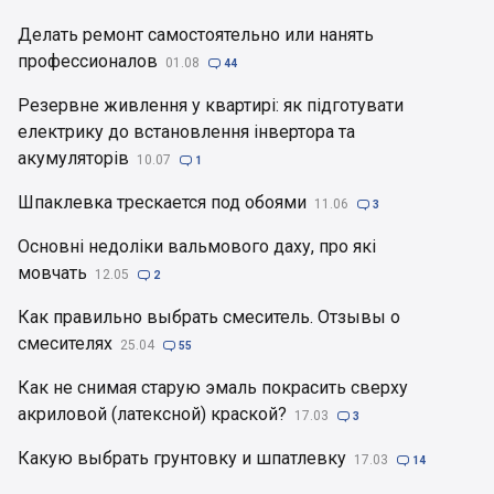
Делать ремонт самостоятельно или нанять
профессионалов
01.08

44
Резервне живлення у квартирі: як підготувати
електрику до встановлення інвертора та
акумуляторів
10.07

1
Шпаклевка трескается под обоями
11.06

3
Основні недоліки вальмового даху, про які
мовчать
12.05

2
Как правильно выбрать смеситель. Отзывы о
смесителях
25.04

55
Как не снимая старую эмаль покрасить сверху
акриловой (латексной) краской?
17.03

3
Какую выбрать грунтовку и шпатлевку
17.03

14