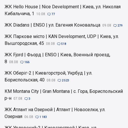
ЖК Hello House | Nice Development | Киев, ул. Николая
Кибальчича, 1
10.08

77
ЖК Diadans | ENSO | ул. Евгения Коновальца
09.08

279
ЖК Паркове місто | KAN Development, UDP | Киев, ул.
Вышгородская, 45
08.08

518
ЖК Fjord | Фьорд | ENSO | Киев, Военный проезд,
8
08.08

166
ЖК Оберіг-2 | Киевгорстрой, Укрбуд | ул.
Бориспольская, 40
08.08

2 523
КМ Montana City | Gran Montana | с. Гора, Бориспольский
р-н
07.08

3
ЖК Атлант на Озерной | Атлант | Новоселки, ул.
Озерная
06.08

1 183
ЖК Урловский-2 | Киевгорстрой | Киев, ул.