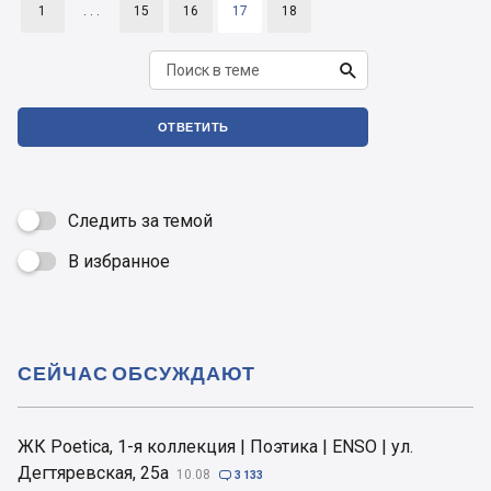
1
. . .
15
16
17
18

ОТВЕТИТЬ
Следить за темой
В избранное

СЕЙЧАС ОБСУЖДАЮТ
ЖК Poetica, 1-я коллекция | Поэтика | ENSO | ул.
Дегтяревская, 25а
10.08

3 133