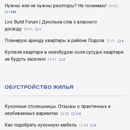
Нужны или не нужны риэлторы? Не понимаю!
03.02

1 503
Lviv Build Forum | Декілька слів з власного
досвіду
30.01

1
Планирую аренду квартиры в районе Подола
27.01

4
Купівля квартири в новобудові коли сусудні квартири
не будуть заселені
16.01

2
ОБУСТРОЙСТВО ЖИЛЬЯ
Кухонные столешницы. Отзывы о практичных и
неубиваемых вариантах
23.05

112
Как подобрать кухонную мебель
15.04

5