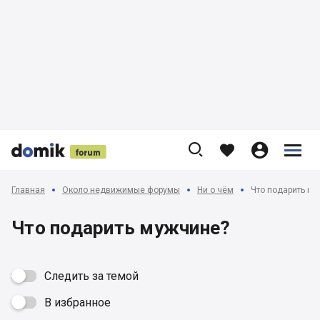











Главная
Около недвижимые форумы
Ни о чём
Что подарить м
Что подарить мужчине?
Следить за темой
В избранное
