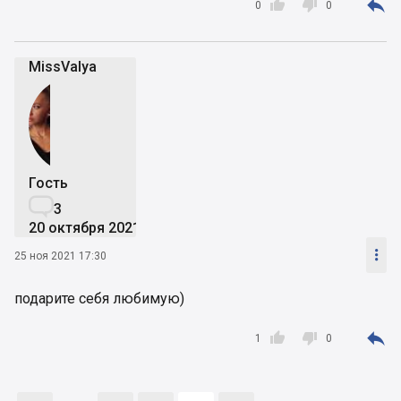



0
0
MissValya
Гость

3
20 октября 2021

25 ноя 2021 17:30
подарите себя любимую)



1
0