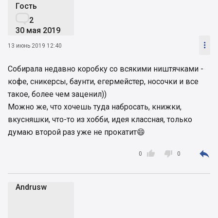
Гость

2
30 мая 2019

13 июнь 2019 12:40
Собирала недавно коробку со всякими ништячками -
кофе, сникерсы, баунти, егермейстер, носочки и все
такое, более чем заценил))
Можно же, что хочешь туда набросать, книжки,
вкусняшки, что-то из хобби, идея классная, только
думаю второй раз уже не прокатит😄



0
0
Andrusw
A