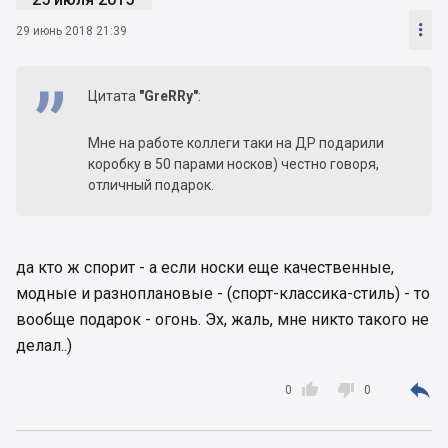

29 июнь 2018 21:39
Цитата
"GreRRy"
:
Мне на работе коллеги таки на ДР подарили
коробку в 50 парами носков) честно говоря,
отличный подарок.
да кто ж спорит - а если носки еще качественные,
модные и разноплановые - (спорт-классика-стиль) - то
вообще подарок - огонь. Эх, жаль, мне никто такого не
делал..)



0
0