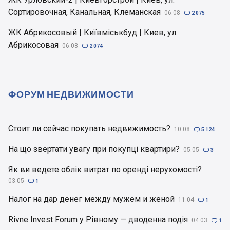
Сортировочная, Канальная, Клеманская
06.08

2 075
ЖК Абрикосовый | Київміськбуд | Киев, ул.
Абрикосовая
06.08

2 074
ФОРУМ НЕДВИЖИМОСТИ
Стоит ли сейчас покупать недвижимость?
10.08

5 124
На що звертати увагу при покупці квартири?
05.05

3
Як ви ведете облік витрат по оренді нерухомості?
03.05

1
Налог на дар денег между мужем и женой
11.04

1
Rivne Invest Forum у Рівному — дводенна подія
04.03

1