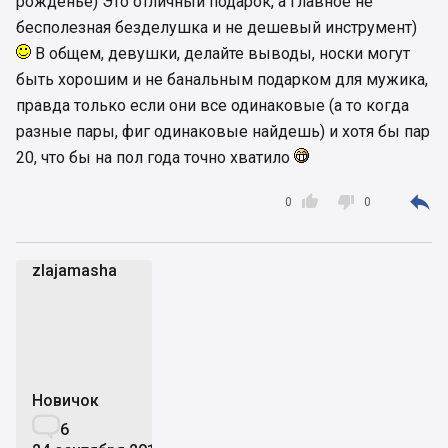
рожденье) Это отличный подарок, а главное не
бесполезная безделушка и не дешевый инструмент)
В общем, девушки, делайте выводы, носки могут
быть хорошим и не банальным подарком для мужика,
правда только если они все одинаковые (а то когда
разные пары, фиг одинаковые найдешь) и хотя бы пар
20, что бы на пол года точно хватило



0
0
zlajamasha
z
Новичок

6