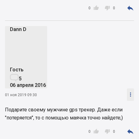



0
0
Dann D
DD
Гость

5
06 апреля 2016

01 ноя 2019 09:30
Подарите своему мужчине gps трекер. Даже если
"потеряется", то с помощью маячка точно найдете;)



0
0