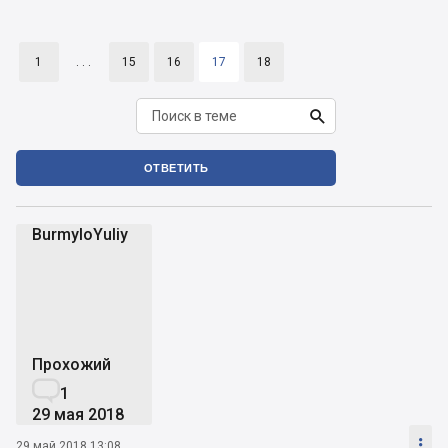
1
. . .
15
16
17
18

ОТВЕТИТЬ
BurmyloYuliy
B
Прохожий

1
29 мая 2018

29 май 2018 13:08