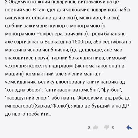
2.Обдумую кожний подарунок, витрачаючи на це
певний час. Є такі ідеї для чоловічих подарунків: набір
вишуканих стаканів для віскі (і, можливо, + віскі),
срібний зажим для купюр з монограмою (з
монограмою Рокфелера, звичайно); трохи банально,
але сартифікат в Брокард на 1500грв, або сертифікат з
магазина чоловічої білизни, (це дешевше, але має
знаходитись поруч), гарний бокал для пива, зимовий
чехол для крісел з підігрівом, (як нема такої опції в
машині), компактний, але якісний мангал-
чемойданчик, велику ілюстровану книгу наприклад
"холодна зброя" , "антикварні автомобілі", "футбол",
"парашутний спорт", або навіть "Афоризми: від раба до
імператора",(Харків,"Фоліо"), якщо це бувший, а на ДР
до нього треба йти...



0
0