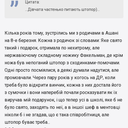
Цитата:
...Дівчата частенько питають штопор)...
Кілька років тому, зустрілись ми з родичами в Ашані
на 8-е березня. Кожна з родичок зі словами: Яке свято
такий і подарок, отримала по нехитрому, але
нержавіючому складному ножику Факельман, де крім
ножа був непоганий штопор з сходинками-помочами.
Одні просто посміялися, а деякі думали надутися, але
промовчали. Через пару років у когось на ДР, коли
треба було відкрити винчик, кожна з них достала його
з сумочки і вони наперебій почали росказувати як їх
виручав мій подарунок, і що тепер усі в школі, яке б не
було свято, заходять по неї, а в іншої шеф в ментовці
ніколи б і не згадав, що є така співробітниця, але
штопор буває треба...