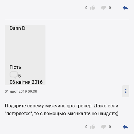



0
0
Dann D
DD
Гість

5
06 квітня 2016

01 лист 2019 09:30
Подарите своему мужчине gps трекер. Даже если
"потеряется", то с помощью маячка точно найдете;)



0
0