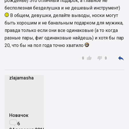
рожденье) Это отличный подарок, а главное не
бесполезная безделушка и не дешевый инструмент)
В общем, девушки, делайте выводы, носки могут
быть хорошим и не банальным подарком для мужика,
правда только если они все одинаковые (а то когда
разные пары, фиг одинаковые найдешь) и хотя бы пар
20, что бы на пол года точно хватило



0
0
zlajamasha
z
Новачок

6