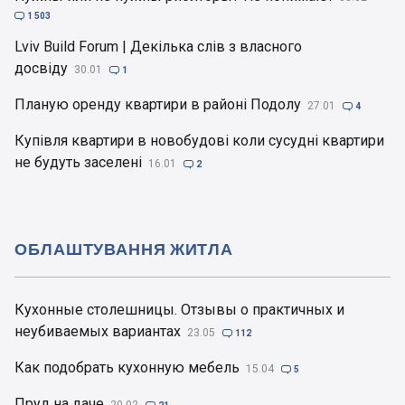

1 503
Lviv Build Forum | Декілька слів з власного
досвіду
30.01

1
Планую оренду квартири в районі Подолу
27.01

4
Купівля квартири в новобудові коли сусудні квартири
не будуть заселені
16.01

2
ОБЛАШТУВАННЯ ЖИТЛА
Кухонные столешницы. Отзывы о практичных и
неубиваемых вариантах
23.05

112
Как подобрать кухонную мебель
15.04

5
Пруд на даче