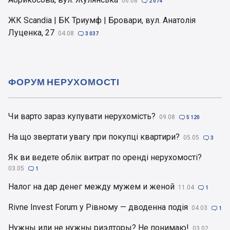
06.08

2 074
ЖК Scandia | БК Триумф | Бровари, вул. Анатолія
Луценка, 27
04.08

3 037
ФОРУМ НЕРУХОМОСТІ
Чи варто зараз купувати нерухомість?
09.08

5 120
На що звертати увагу при покупці квартири?
05.05

3
Як ви ведете облік витрат по оренді нерухомості?
03.05

1
Налог на дар денег между мужем и женой
11.04

1
Rivne Invest Forum у Рівному — дводенна подія
04.03

1
Нужны или не нужны риэлторы? Не понимаю!
03.02