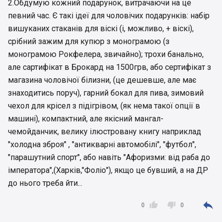
2.Обдумую кожний подарунок, витрачаючи на це
певний час. Є такі ідеї для чоловічих подарунків: набір
вишуканих стаканів для віскі (і, можливо, + віскі),
срібний зажим для купюр з монограмою (з
монограмою Рокфелера, звичайно); трохи банально,
але сартифікат в Брокард на 1500грв, або сертифікат з
магазина чоловічої білизни, (це дешевше, але має
знаходитись поруч), гарний бокал для пива, зимовий
чехол для крісел з підігрівом, (як нема такої опції в
машині), компактний, але якісний мангал-
чемойданчик, велику ілюстровану книгу наприклад
"холодна зброя" , "антикварні автомобілі", "футбол",
"парашутний спорт", або навіть "Афоризми: від раба до
імператора",(Харків,"Фоліо"), якщо це бувший, а на ДР
до нього треба йти...



0
0