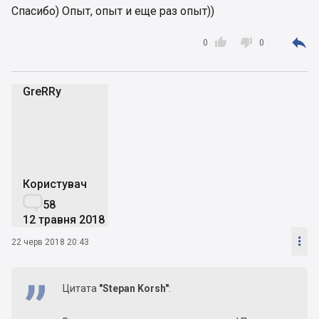
Спасибо) Опыт, опыт и еще раз опыт))



0
0
GreRRy
G
Користувач

58
12 травня 2018

22 черв 2018 20:43
Цитата
"Stepan Korsh"
: