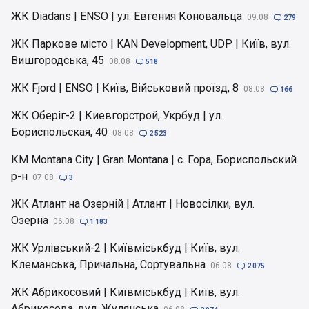
ЖК Diadans | ENSO | ул. Евгения Коновальца
09.08

279
ЖК Паркове місто | KAN Development, UDP | Київ, вул.
Вишгородська, 45
08.08

518
ЖК Fjord | ENSO | Київ, Військовий проїзд, 8
08.08

166
ЖК Оберіг-2 | Киевгорстрой, Укрбуд | ул.
Бориспольская, 40
08.08

2 523
КМ Montana City | Gran Montana | с. Гора, Бориспольский
р-н
07.08

3
ЖК Атлант на Озерній | Атлант | Новосілки, вул.
Озерна
06.08

1 183
ЖК Урлівський-2 | Київміськбуд | Київ, вул.
Клеманська, Причальна, Сортувальна
06.08

2 075
ЖК Абрикосовий | Київміськбуд | Київ, вул.
Абрикосова, вул. Жулянська