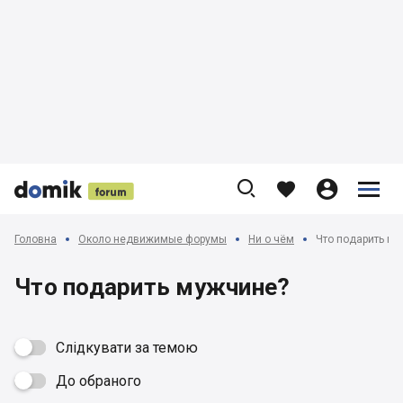











Головна
Около недвижимые форумы
Ни о чём
Что подарить м
Что подарить мужчине?
Слідкувати за темою
До обраного
