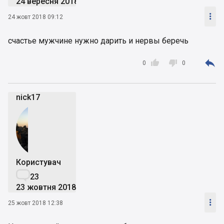
24 вересня 2018

24 жовт 2018 09:12
счастье мужчине нужно дарить и нервы беречь



0
0
nick17
Користувач

23
23 жовтня 2018

25 жовт 2018 12:38