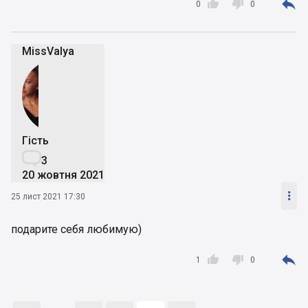



0
0
MissValya
Гість

3
20 жовтня 2021

25 лист 2021 17:30
подарите себя любимую)



1
0