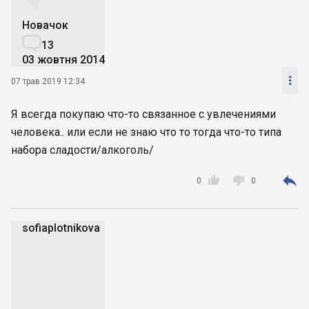
Новачок

13
03 жовтня 2014

07 трав 2019 12:34
Я всегда покупаю что-то связанное с увлечениями
человека.. или если не знаю что то тогда что-то типа
набора сладости/алкоголь/



0
0
sofiaplotnikova
s