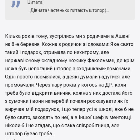
Цитата:
...Дівчата частенько питають штопор)...
Кілька років тому, зустрілись ми з родичами в Ашані
на 8-е березня. Кожна з родичок зі словами: Яке свято
такий і подарок, отримала по нехитрому, але
нержавіючому складному ножику Факельман, де крім
ножа був непоганий штопор з сходинками-помочами.
Одні просто посміялися, а деякі думали надутися, але
промовчали. Через пару років у когось на ДР, коли
треба було відкрити винчик, кожна з них достала його
з сумочки і вони наперебій почали росказувати як їх
виручав мій подарунок, і що тепер усі в школі, яке б не
було свято, заходять по неї, а в іншої шеф в ментовці
ніколи б і не згадав, що є така співробітниця, але
штопор буває треба...