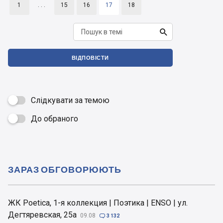
1
. . .
15
16
17
18

ВІДПОВІСТИ
Слідкувати за темою
До обраного

ЗАРАЗ ОБГОВОРЮЮТЬ
ЖК Poetica, 1-я коллекция | Поэтика | ENSO | ул.
Дегтяревская, 25а
09.08

3 132