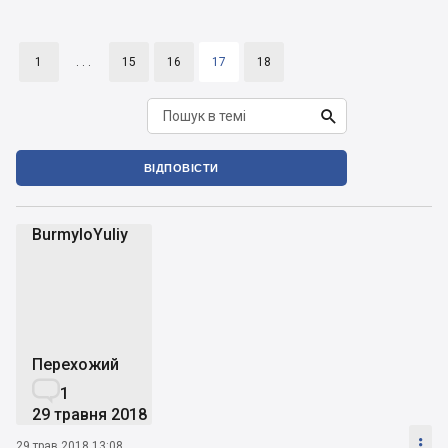
1
. . .
15
16
17
18

ВІДПОВІСТИ
BurmyloYuliy
B
Перехожий

1
29 травня 2018

29 трав 2018 13:08