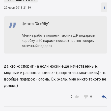

29 черв 2018 21:39
Цитата
"GreRRy"
:
Мне на работе коллеги таки на ДР подарили
коробку в 50 парами носков) честно говоря,
отличный подарок.
да кто ж спорит - а если носки еще качественные,
модные и разноплановые - (спорт-классика-стиль) - то
вообще подарок - огонь. Эх, жаль, мне никто такого не
делал..)



0
0