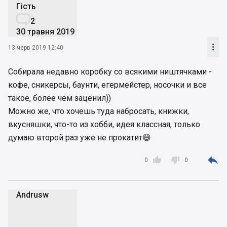
Гість

2
30 травня 2019

13 черв 2019 12:40
Собирала недавно коробку со всякими ништячками -
кофе, сникерсы, баунти, егермейстер, носочки и все
такое, более чем заценил))
Можно же, что хочешь туда набросать, книжки,
вкусняшки, что-то из хобби, идея классная, только
думаю второй раз уже не прокатит😄



0
0
Andrusw
A