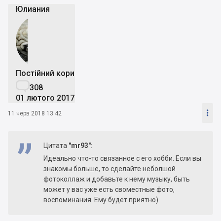
Юлиания
Постійний користувач

308
01 лютого 2017

11 черв 2018 13:42
Цитата
"mr93"
:
Идеально что-то связанное с его хобби. Если вы
знакомы больше, то сделайте неболшой
фотоколлаж и добавьте к нему музыку, быть
может у вас уже есть своместные фото,
воспоминания. Ему будет приятно)