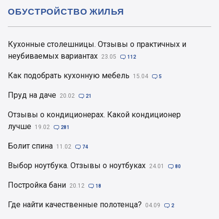
ОБУСТРОЙСТВО ЖИЛЬЯ
Кухонные столешницы. Отзывы о практичных и
неубиваемых вариантах
23.05

112
Как подобрать кухонную мебель
15.04

5
Пруд на даче
20.02

21
Отзывы о кондиционерах. Какой кондиционер
лучше
19.02

281
Болит спина
11.02

74
Выбор ноутбука. Отзывы о ноутбуках
24.01

80
Постройка бани
20.12

18
Где найти качественные полотенца?
04.09

2