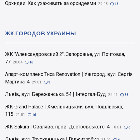
Орхидеи. Как ухаживать за орхидеями
29.08

18
ЖК ГОРОДОВ УКРАИНЫ
ЖК "Александровский 2", Запорожье, ул. Почтовая,
77
20.04

16
Апарт-комплекс Тиса Renovation | Ужгород. вул. Сергія
Мартина, 4
29.01

3
Львів, вул. Бережанська, 54 | Інтергал-Буд
26.01

33
ЖК Grand Palace | Хмельницький, вул. Подільська,
115
21.01

16
ЖК Sakura | Свалява, пров. Достоєвського, 4
18.01

6
Львів, вул. Трускавецька | Галжитлобуд
11.01

6