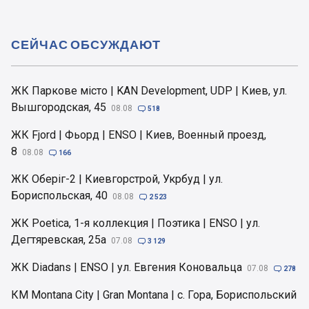
СЕЙЧАС ОБСУЖДАЮТ
ЖК Паркове місто | KAN Development, UDP | Киев, ул.
Вышгородская, 45
08.08

518
ЖК Fjord | Фьорд | ENSO | Киев, Военный проезд,
8
08.08

166
ЖК Оберіг-2 | Киевгорстрой, Укрбуд | ул.
Бориспольская, 40
08.08

2 523
ЖК Poetica, 1-я коллекция | Поэтика | ENSO | ул.
Дегтяревская, 25а
07.08

3 129
ЖК Diadans | ENSO | ул. Евгения Коновальца
07.08

278
КМ Montana City | Gran Montana | с. Гора, Бориспольский