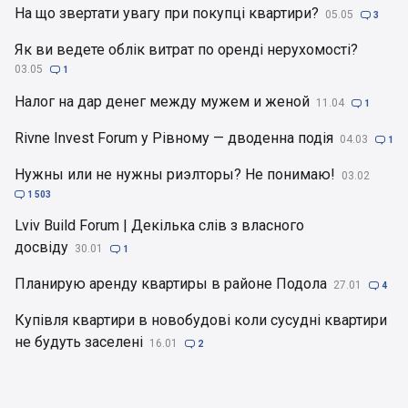
На що звертати увагу при покупці квартири?
05.05

3
Як ви ведете облік витрат по оренді нерухомості?
03.05

1
Налог на дар денег между мужем и женой
11.04

1
Rivne Invest Forum у Рівному — дводенна подія
04.03

1
Нужны или не нужны риэлторы? Не понимаю!
03.02

1 503
Lviv Build Forum | Декілька слів з власного
досвіду
30.01

1
Планирую аренду квартиры в районе Подола
27.01

4
Купівля квартири в новобудові коли сусудні квартири
не будуть заселені
16.01

2