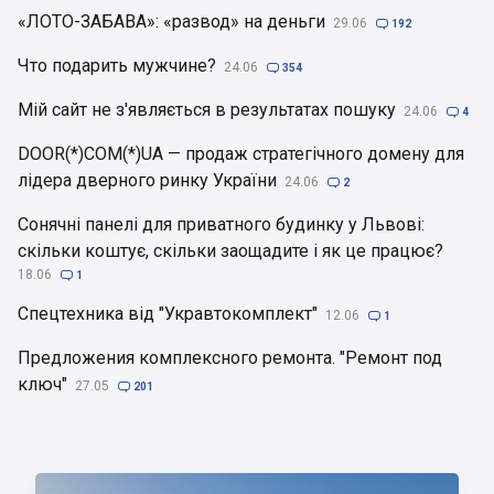
«ЛОТО-ЗАБАВА»: «развод» на деньги
29.06

192
Что подарить мужчине?
24.06

354
Мій сайт не з'являється в результатах пошуку
24.06

4
DOOR(*)COM(*)UA — продаж стратегічного домену для
лідера дверного ринку України
24.06

2
Сонячні панелі для приватного будинку у Львові:
скільки коштує, скільки заощадите і як це працює?
18.06

1
Спецтехника від "Укравтокомплект"
12.06

1
Предложения комплексного ремонта. "Ремонт под
ключ"
27.05

201