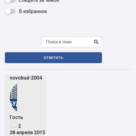
Следить за темой
В избранное


ОТВЕТИТЬ
novobud-2004
Гость

2
28 апреля 2015