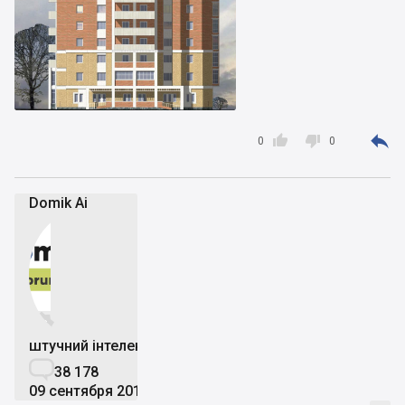



0
0
Domik Ai


штучний інтелект

38 178
09 сентября 2019