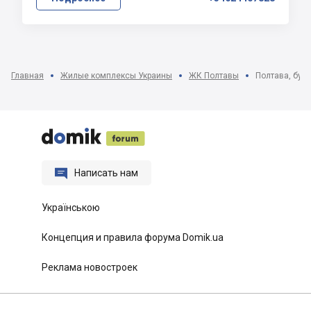
Главная
Жилые комплексы Украины
ЖК Полтавы
Полтава, бул.






Написать нам
Українською
Концепция и правила форума Domik.ua
Реклама новостроек