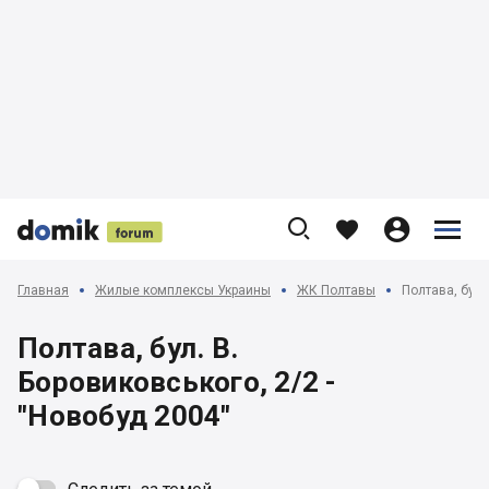











Главная
Жилые комплексы Украины
ЖК Полтавы
Полтава, бул.
Полтава, бул. В.
Боровиковського, 2/2 -
"Новобуд 2004"