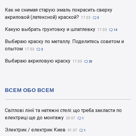
Как не снимая старую эмаль покрасить сверху
акриловой (латексной) краской?
17.03

3
Какую выбрать грунтовку и шпатлевку
17.03

14
Выбираю краску по металлу. Поделитесь советом и
опытом
17.03

2
Выбираю акриловую краску
17.03

20
ВСЕМ ОБО ВСЕМ
Світлові лінії та натяжні стелі: що треба закласти по
електриці ще до монтажу
20.07

1
Электрик / електрик Киев
01.07

1