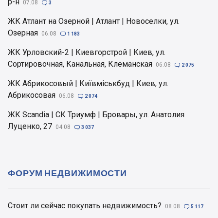
р-н
07.08

3
ЖК Атлант на Озерной | Атлант | Новоселки, ул.
Озерная
06.08

1 183
ЖК Урловский-2 | Киевгорстрой | Киев, ул.
Сортировочная, Канальная, Клеманская
06.08

2 075
ЖК Абрикосовый | Київміськбуд | Киев, ул.
Абрикосовая
06.08

2 074
ЖК Scandia | СК Триумф | Бровары, ул. Анатолия
Луценко, 27
04.08

3 037
ФОРУМ НЕДВИЖИМОСТИ
Стоит ли сейчас покупать недвижимость?
08.08

5 117