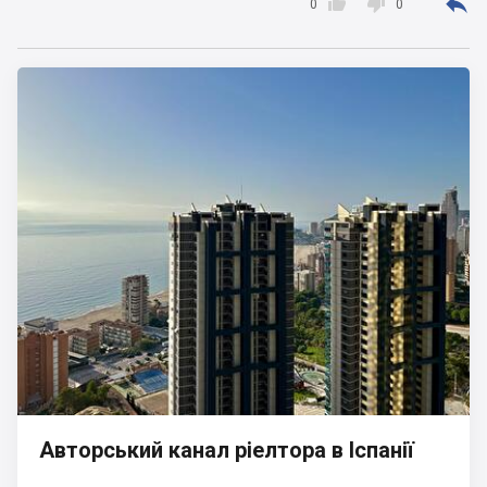



0
0
Авторський канал ріелтора в Іспанії