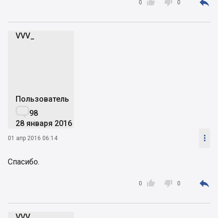



0
0
VVV_
V
Пользователь

98
28 января 2016

01 апр 2016 06:14
Спасибо.



0
0
VVV_