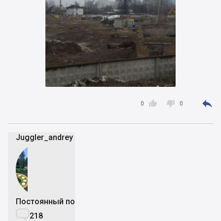



0
0
Juggler_andrey
Постоянный пользователь

218