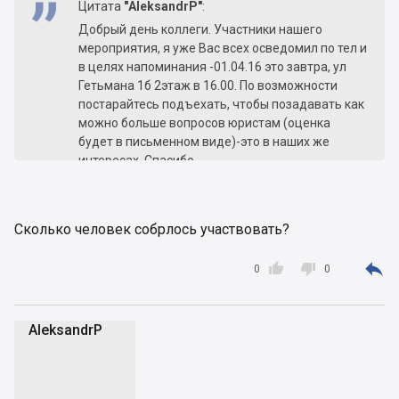
Цитата
"AleksandrP"
:
Добрый день коллеги. Участники нашего
мероприятия, я уже Вас всех осведомил по тел и
в целях напоминания -01.04.16 это завтра, ул
Гетьмана 1б 2этаж в 16.00. По возможности
постарайтесь подъехать, чтобы позадавать как
можно больше вопросов юристам (оценка
будет в письменном виде)-это в наших же
интересах. Спасибо.
Сколько человек собрлось участвовать?



0
0
AleksandrP
A