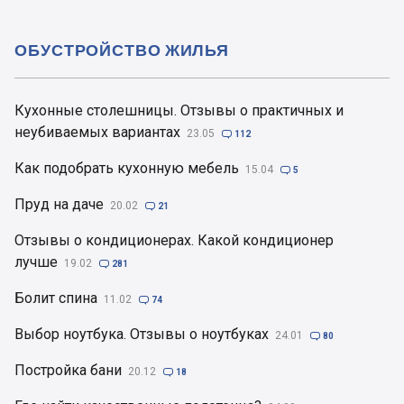
ОБУСТРОЙСТВО ЖИЛЬЯ
Кухонные столешницы. Отзывы о практичных и
неубиваемых вариантах
23.05

112
Как подобрать кухонную мебель
15.04

5
Пруд на даче
20.02

21
Отзывы о кондиционерах. Какой кондиционер
лучше
19.02

281
Болит спина
11.02

74
Выбор ноутбука. Отзывы о ноутбуках
24.01

80
Постройка бани
20.12

18