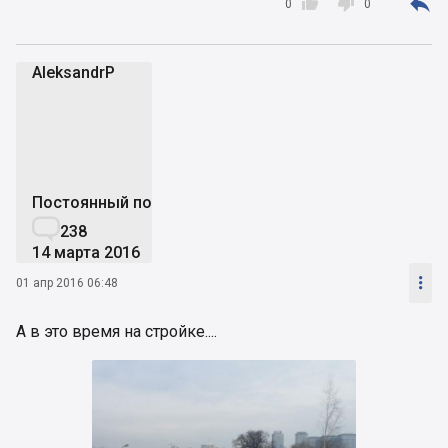



0
0
AleksandrP
A
Постоянный пользователь

238
14 марта 2016

01 апр 2016 06:48
А в это время на стройке....