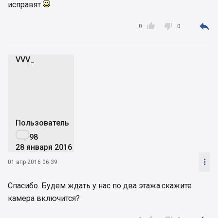
исправят



0
0
VVV_
V
Пользователь

98
28 января 2016

01 апр 2016 06:39
Спасибо. Будем ждать у нас по два этажа.скажите
камера включится?