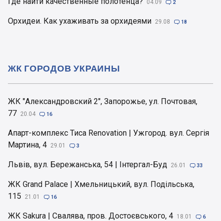
Где найти качественные полотенца?
04.09

2
Орхидеи. Как ухаживать за орхидеями
29.08

18
ЖК ГОРОДОВ УКРАИНЫ
ЖК "Александровский 2", Запорожье, ул. Почтовая,
77
20.04

16
Апарт-комплекс Тиса Renovation | Ужгород. вул. Сергія
Мартина, 4
29.01

3
Львів, вул. Бережанська, 54 | Інтергал-Буд
26.01

33
ЖК Grand Palace | Хмельницький, вул. Подільська,
115
21.01

16
ЖК Sakura | Свалява, пров. Достоєвського, 4
18.01

6