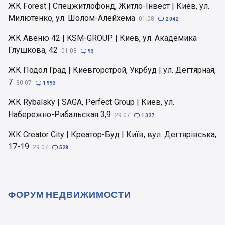
ЖК Forest | Спецжитлофонд, Житло-Інвест | Киев, ул.
Милютенко, ул. Шолом-Алейхема
01.08

2 042
ЖК Авеню 42 | KSM-GROUP | Киев, ул. Академика
Глушкова, 42
01.08

93
ЖК Подол Град | Киевгорстрой, Укрбуд | ул. Дегтярная,
7
30.07

1 993
ЖК Rybalsky | SAGA, Perfect Group | Киев, ул.
Набережно-Рибальская 3,9
29.07

1 327
ЖК Creator City | Креатор-Буд | Київ, вул. Дегтярівська,
17-19
29.07

528
ФОРУМ НЕДВИЖИМОСТИ