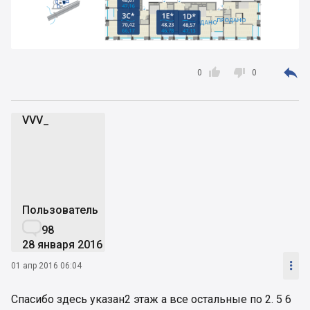



0
0
VVV_
V
Пользователь

98
28 января 2016

01 апр 2016 06:04
Спасибо здесь указан2 этаж а все остальные по 2. 5 6