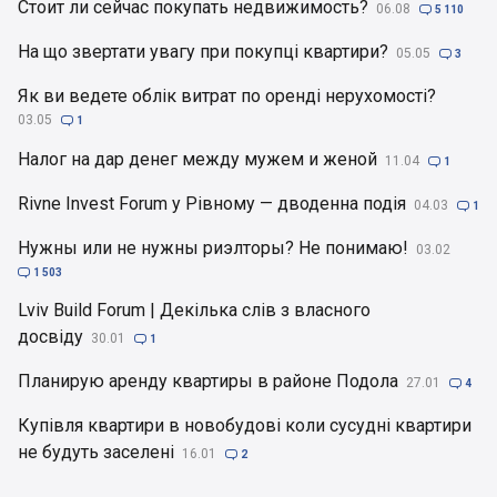
Стоит ли сейчас покупать недвижимость?
06.08

5 110
На що звертати увагу при покупці квартири?
05.05

3
Як ви ведете облік витрат по оренді нерухомості?
03.05

1
Налог на дар денег между мужем и женой
11.04

1
Rivne Invest Forum у Рівному — дводенна подія
04.03

1
Нужны или не нужны риэлторы? Не понимаю!
03.02

1 503
Lviv Build Forum | Декілька слів з власного
досвіду
30.01

1
Планирую аренду квартиры в районе Подола
27.01

4
Купівля квартири в новобудові коли сусудні квартири
не будуть заселені
16.01

2