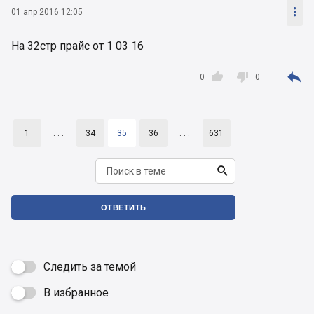

01 апр 2016 12:05
На 32стр прайс от 1 03 16



0
0
1
. . .
34
35
36
. . .
631

ОТВЕТИТЬ
Следить за темой
В избранное
