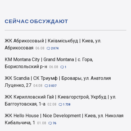
СЕЙЧАС ОБСУЖДАЮТ
ЖК Абрикосовый | Київміськбуд | Киев, ул.
Абрикосовая
06.08

2 074
КМ Montana City | Grand Montana | с. Гора,
Бориспольский р-н
06.08

1
ЖК Scandia | СК Триумф | Бровары, ул. Анатолия
Луценко, 27
04.08

3 037
ЖК Кирилловский Гай | Киевгорстрой, Укрбуд | ул.
Баггоутовская, 1-а
02.08

1 738
ЖК Hello House | Nice Development | Киев, ул. Николая
Кибальчича, 1
01.08

76