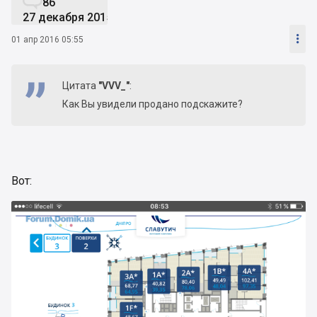
86
27 декабря 2015

01 апр 2016 05:55
Цитата
"VVV_"
:
Как Вы увидели продано подскажите?
Вот: