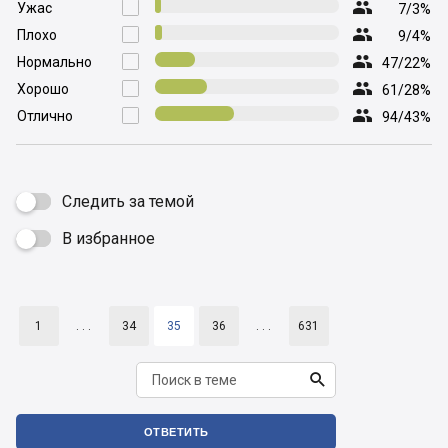

Ужас

7/3%

Плохо

9/4%

Нормально

47/22%

Хорошо

61/28%

Отлично

94/43%
Следить за темой
В избранное

1
. . .
34
35
36
. . .
631

ОТВЕТИТЬ