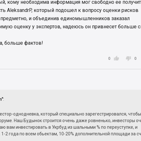
ый, кому необходима информация мог свободно ее получит
ть AleksandrP, который подошел к вопросу оценки рисков
 предметно, и объединив единомышленников заказал
мую оценку у экспертов, надеюсь он привнесет больше с
да, больше фактов!


0
0
n"
:
естор-однодневка, который специально зарегестрировался, чтобы
оруме. Наш Будынок строится очень даже ровненько, инвесторы о
ю вам инвестировать в Укрбуд из шальными % по переуступке, и
 1-2 года по всем обьектам, 10-20% дополнительной площади за с