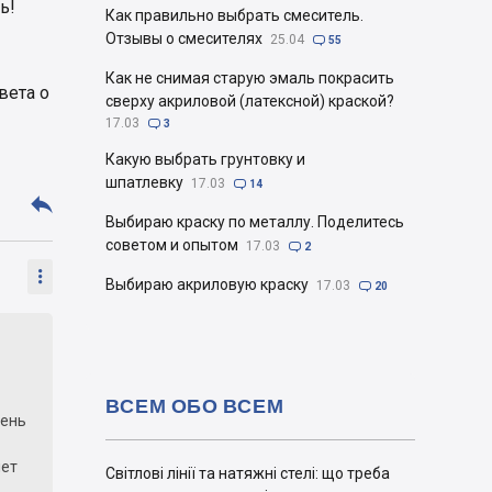
ь!
Как правильно выбрать смеситель.
Отзывы о смесителях
25.04

55
Как не снимая старую эмаль покрасить
вета о
сверху акриловой (латексной) краской?
17.03

3
Какую выбрать грунтовку и
шпатлевку
17.03

14

Выбираю краску по металлу. Поделитесь
советом и опытом
17.03

2

Выбираю акриловую краску
17.03

20
ВСЕМ ОБО ВСЕМ
чень
чет
Світлові лінії та натяжні стелі: що треба