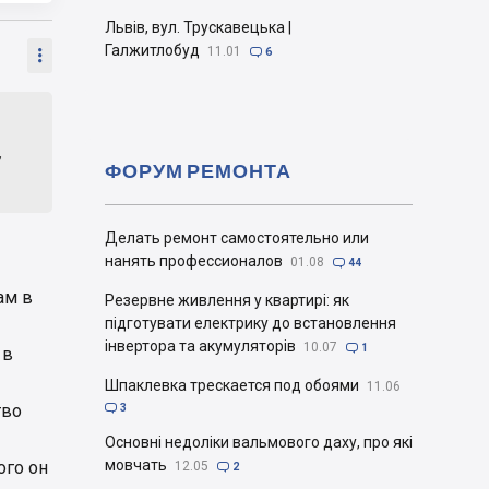
Львів, вул. Трускавецька |
Галжитлобуд
11.01


6
,
ФОРУМ РЕМОНТА
Делать ремонт самостоятельно или
нанять профессионалов
01.08

44
ам в
Резервне живлення у квартирі: як
підготувати електрику до встановлення
інвертора та акумуляторів
10.07

1
 в
Шпаклевка трескается под обоями
11.06
тво

3
Основні недоліки вальмового даху, про які
мовчать
ого он
12.05

2