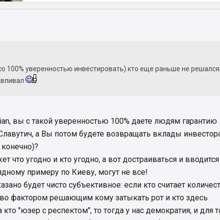
со 100% уверенностью инвестировать) кто еще раньше не решался
навливал
Vian, вы с такой уверенностью 100% даете людям гарантию
Славутич, а Вы потом будете возвращать вклады инвестор
г конечно)?
ет что угодно и кто угодно, а вот достраиваться и вводится
ядному примеру по Киеву, могут не все!
азано будет чисто субъективное: если кто считает количес
тво фактором решающим кому затыкать рот и кто здесь
 кто "юзер с респектом", то тогда у нас демократия, и для т