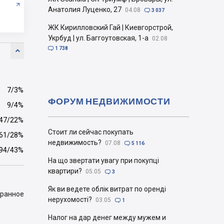
Анатолия Луценко, 27
04.08

3 037
ЖК Кирилловский Гай | Киевгорстрой,
Укрбуд | ул. Баггоутовская, 1-а
02.08

1 738

7/3%
ФОРУМ НЕДВИЖИМОСТИ
9/4%
47/22%
Стоит ли сейчас покупать
61/28%
недвижимость?
07.08

5 116
94/43%
На що звертати увагу при покупці
квартири?
05.05

3
Як ви ведете облік витрат по оренді
бранное
нерухомості?
03.05

1
Налог на дар денег между мужем и