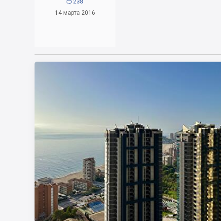
238

14 марта 2016