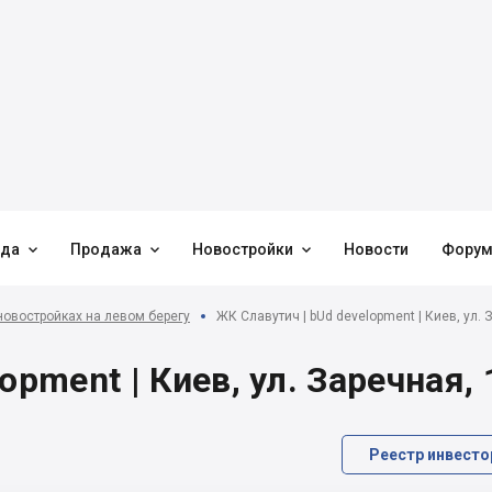



нда
Продажа
Новостройки
Новости
Фору
новостройках на левом берегу
ЖК Славутич | bUd development | Киев, ул. 
opment | Киев, ул. Заречная, 
Реестр инвесто