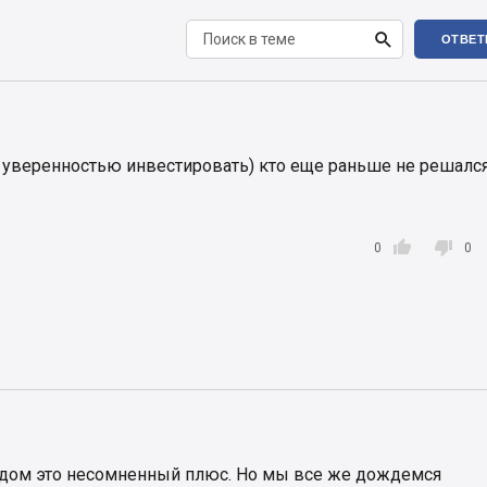

ОТВЕТ
 уверенностью инвестировать) кто еще раньше не решался


0
0
дом это несомненный плюс. Но мы все же дождемся