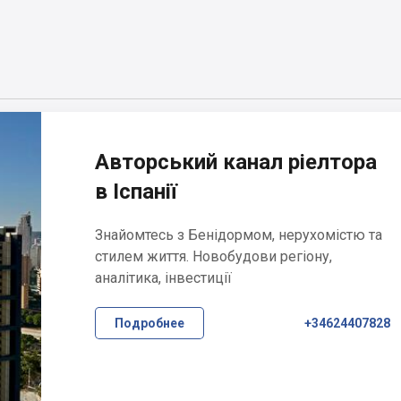
Авторський канал ріелтора
в Іспанії
Знайомтесь з Бенідормом, нерухомістю та
стилем життя. Новобудови регіону,
аналітика, інвестиції
Подробнее
+34624407828