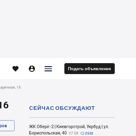





Подать объявление
м
Заречная, 16
16
СЕЙЧАС ОБСУЖДАЮТ
ров
ЖК Оберіг-2 | Киевгорстрой, Укрбуд | ул.
Бориспольская, 40
07.08

2 522