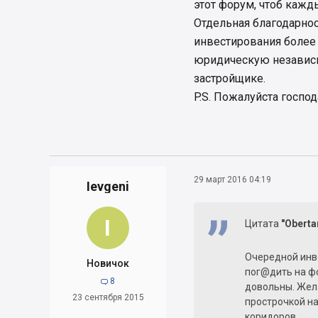
этот форум, чтоб кажд
Отдельная благодарнос
инвестирования более
юридическую независи
застройщике.
P.S. Пожалуйста госпо
29 март 2016 04:19
Ievgeni
I
Цитата
"Oberta
Очередной инв
Новичок
пог@дить на ф
8

довольны. Жела
23 сентября 2015
прострочкой на
коридоров.