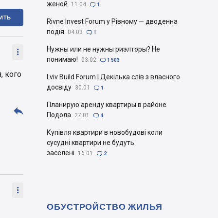
женой
11.04

1
ИТЬ
Rivne Invest Forum у Рівному — дводенна
подія
04.03

1
Нужны или не нужны риэлторы? Не

понимаю!
03.02

1 503
, кого
Lviv Build Forum | Декілька слів з власного
досвіду
30.01

1
Планирую аренду квартиры в районе

Подола
27.01

4
Купівля квартири в новобудові коли
сусудні квартири не будуть
заселені
16.01

2

ОБУСТРОЙСТВО ЖИЛЬЯ