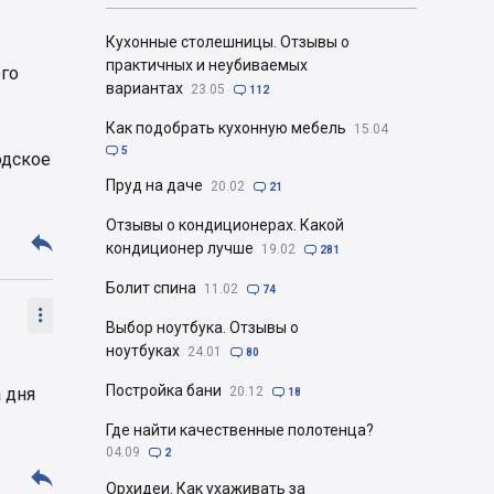
Кухонные столешницы. Отзывы о
практичных и неубиваемых
его
вариантах
23.05

112
Как подобрать кухонную мебель
15.04

5
одское
Пруд на даче
20.02

21
Отзывы о кондиционерах. Какой

кондиционер лучше
19.02

281
Болит спина
11.02

74

Выбор ноутбука. Отзывы о
ноутбуках
24.01

80
Постройка бани
 дня
20.12

18
Где найти качественные полотенца?
04.09

2

Орхидеи. Как ухаживать за