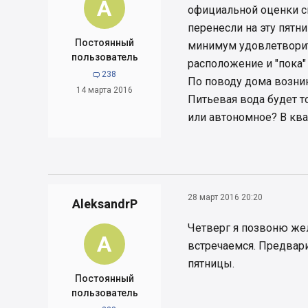
A
официальной оценки сп
перенесли на эту пятни
Постоянный
минимум удовлетворит
пользователь
расположение и "пока"
238

По поводу дома возник
14 марта 2016
Питьевая вода будет т
или автономное? В квар
28 март 2016 20:20
AleksandrP
Четверг я позвоню же
A
встречаемся. Предвари
пятницы.
Постоянный
пользователь