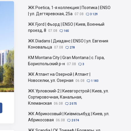
ЖК Poetica, 1-я коллекция | Поэтика | ENSO
| ул. Дегтяревская, 25а
07.08

3 129
ЖК Fjord | Фьорд | ENSO | Киев, Военный
проезд, 8
07.08

165
ЖК Diadans | Диаданс | ENSO | ул. Евгения
Коновальца
07.08

278
КМ Montana City | Gran Montana | с. Гора,
Бориспольский р-н
07.08

3
ЖК Атлант на Озерной | Атлант |
Новоселки, ул. Озерная
06.08

1 183
ЖК Урловский-2 | Киевгорстрой | Киев, ул.
Сортировочная, Канальная,
Клеманская
06.08

2 075
ЖК Абрикосовый | Київміськбуд | Киев, ул.
Абрикосовая
06.08

2 074
ЖК Scandia | СК Триумф | Бровары, ул.