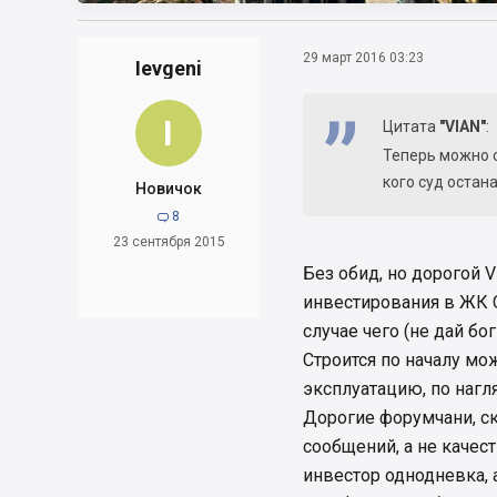
29 март 2016 03:23
Ievgeni
I
Цитата
"VIAN"
:
Теперь можно 
кого суд оста
Новичок
8

23 сентября 2015
Без обид, но дорогой 
инвестирования в ЖК 
случае чего (не дай бо
Строится по началу мож
эксплуатацию, по нагл
Дорогие форумчани, ск
сообщений, а не качес
инвестор однодневка, а