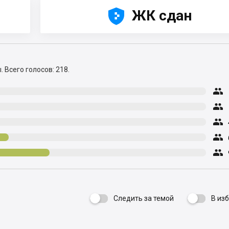





ЖК сдан
ы.
Всего голосов: 218.





Следить за темой
В из
