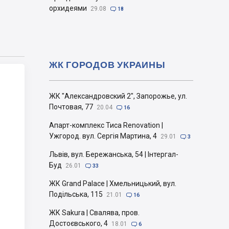
орхидеями
29.08

18
ЖК ГОРОДОВ УКРАИНЫ
ЖК "Александровский 2", Запорожье, ул.
Почтовая, 77
20.04

16
Апарт-комплекс Тиса Renovation |
Ужгород. вул. Сергія Мартина, 4
29.01

3
Львів, вул. Бережанська, 54 | Інтергал-
Буд
26.01

33
ЖК Grand Palace | Хмельницький, вул.
Подільська, 115
21.01

16
ЖК Sakura | Свалява, пров.
Достоєвського, 4
18.01

6