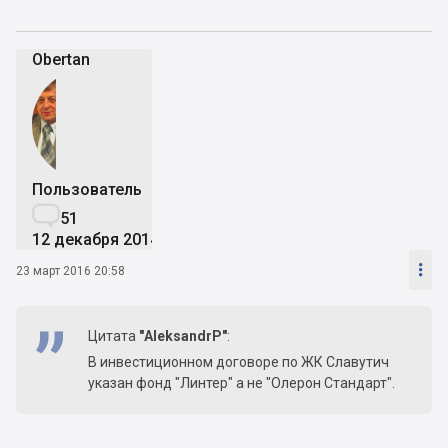
Obertan
Пользователь

51
12 декабря 2014

23 март 2016 20:58
Цитата
"AleksandrP"
:
В инвестиционном договоре по ЖК Славутич
указан фонд "Линтер" а не "Олерон Стандарт".