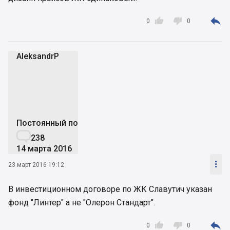



0
0
AleksandrP
A
Постоянный пользователь

238
14 марта 2016

23 март 2016 19:12
В инвестиционном договоре по ЖК Славутич указан
фонд "Линтер" а не "Олерон Стандарт".



0
0