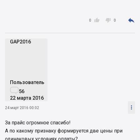



0
0
GAP2016
G
Пользователь

56
22 марта 2016

24 март 2016 00:02
За прайс огромное спасибо!
А по какому признаку формируется две цены при
одинаковых условиях оплаты?