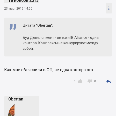
18 ноября 2013

23 март 2016 14:50
Цитата
"Obertan"
:
Буд Девелопмент - он же и IB Alliance - одна
контора. Комплексы не конкурируют между
собой.
Как мне объяснили в ОП, не одна контора это.



0
0
Obertan