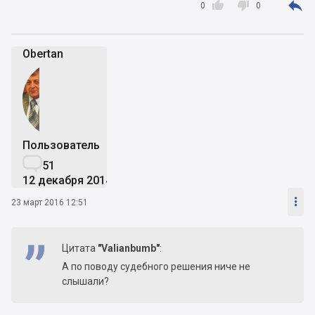



0
0
Obertan
Пользователь

51
12 декабря 2014

23 март 2016 12:51
Цитата
"Valianbumb"
:
А по поводу судебного решения ниче не
слышали?