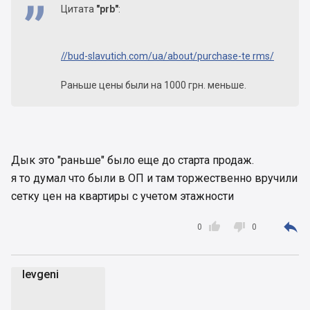
Цитата
"prb"
:
//bud-slavutich.com/ua/about/purchase-te rms/
Раньше цены были на 1000 грн. меньше.
Дык это "раньше" было еще до старта продаж.
я то думал что были в ОП и там торжественно вручили
сетку цен на квартиры с учетом этажности



0
0
Ievgeni
I