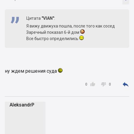
Цитата
"VIAN"
:
Я вижу движуха пошла, после того как сосед
Заречный показал 6-й дом
Все быстро определились
ну ждем решения суда



0
0
AleksandrP
A