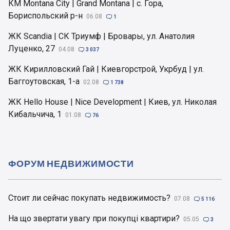
КМ Montana City | Grand Montana | с. Гора,
Бориспольский р-н
06.08

1
ЖК Scandia | СК Триумф | Бровары, ул. Анатолия
Луценко, 27
04.08

3 037
ЖК Кирилловский Гай | Киевгорстрой, Укрбуд | ул.
Баггоутовская, 1-а
02.08

1 738
ЖК Hello House | Nice Development | Киев, ул. Николая
Кибальчича, 1
01.08

76
ФОРУМ НЕДВИЖИМОСТИ
Стоит ли сейчас покупать недвижимость?
07.08

5 116
На що звертати увагу при покупці квартири?
05.05

3