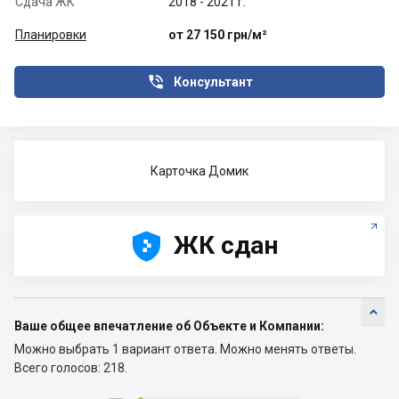
Сдача ЖК
2018 - 2021 г.
Планировки
от 27 150 грн/м²

Консультант
Карточка Домик





ЖК сдан

Ваше общее впечатление об Объекте и Компании:
Можно выбрать 1 вариант ответа.
Можно менять ответы.
Всего голосов: 218.