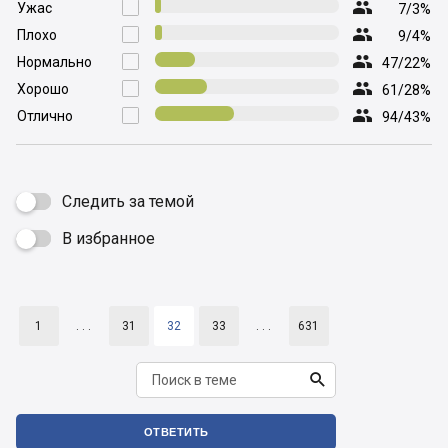

Ужас

7/3%

Плохо

9/4%

Нормально

47/22%

Хорошо

61/28%

Отлично

94/43%
Следить за темой
В избранное

1
. . .
31
32
33
. . .
631

ОТВЕТИТЬ