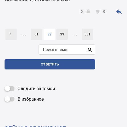



0
0
1
. . .
31
32
33
. . .
631

ОТВЕТИТЬ
Следить за темой
В избранное
