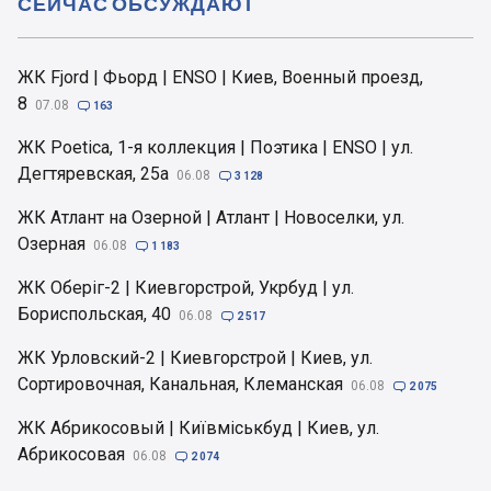
СЕЙЧАС ОБСУЖДАЮТ
ЖК Fjord | Фьорд | ENSO | Киев, Военный проезд,
8
07.08

163
ЖК Poetica, 1-я коллекция | Поэтика | ENSO | ул.
Дегтяревская, 25а
06.08

3 128
ЖК Атлант на Озерной | Атлант | Новоселки, ул.
Озерная
06.08

1 183
ЖК Оберіг-2 | Киевгорстрой, Укрбуд | ул.
Бориспольская, 40
06.08

2 517
ЖК Урловский-2 | Киевгорстрой | Киев, ул.
Сортировочная, Канальная, Клеманская
06.08

2 075
ЖК Абрикосовый | Київміськбуд | Киев, ул.
Абрикосовая
06.08

2 074