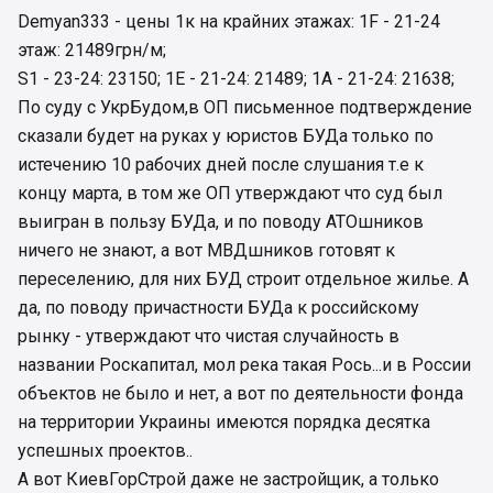
Demyan333 - цены 1к на крайних этажах: 1F - 21-24
этаж: 21489грн/м;
S1 - 23-24: 23150; 1E - 21-24: 21489; 1A - 21-24: 21638;
По суду с УкрБудом,в ОП письменное подтверждение
сказали будет на руках у юристов БУДа только по
истечению 10 рабочих дней после слушания т.е к
концу марта, в том же ОП утверждают что суд был
выигран в пользу БУДа, и по поводу АТОшников
ничего не знают, а вот МВДшников готовят к
переселению, для них БУД строит отдельное жилье. А
да, по поводу причастности БУДа к российскому
рынку - утверждают что чистая случайность в
названии Роскапитал, мол река такая Рось...и в России
объектов не было и нет, а вот по деятельности фонда
на территории Украины имеются порядка десятка
успешных проектов..
А вот КиевГорСтрой даже не застройщик, а только