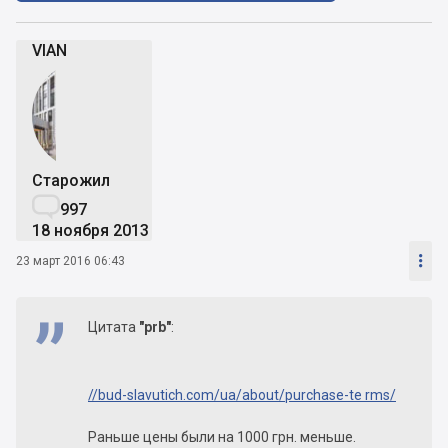
VIAN
Старожил

997
18 ноября 2013

23 март 2016 06:43
Цитата
"prb"
:
//bud-slavutich.com/ua/about/purchase-te rms/
Раньше цены были на 1000 грн. меньше.