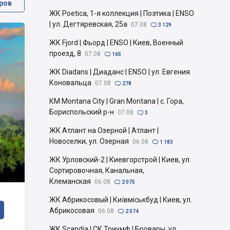
ров
ЖК Poetica, 1-я коллекция | Поэтика | ENSO
| ул. Дегтяревская, 25а
07.08

3 129
ЖК Fjord | Фьорд | ENSO | Киев, Военный
проезд, 8
07.08

165
ЖК Diadans | Диаданс | ENSO | ул. Евгения
Коновальца
07.08

278
КМ Montana City | Gran Montana | с. Гора,
Бориспольский р-н
07.08

3
ЖК Атлант на Озерной | Атлант |
Новоселки, ул. Озерная
06.08

1 183
ЖК Урловский-2 | Киевгорстрой | Киев, ул.
Сортировочная, Канальная,
Клеманская
06.08

2 075
ЖК Абрикосовый | Київміськбуд | Киев, ул.
Абрикосовая
06.08

2 074
ЖК Scandia | СК Триумф | Бровары, ул.