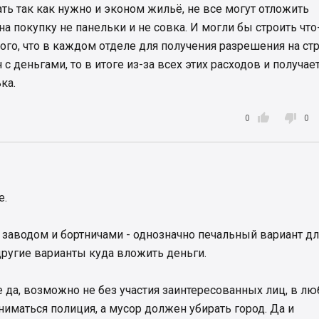
ь так как нужно и эконом жильё, не все могут отложить
в продолжают застраивать убогим жильем.
а покупку не панельки и не совка. И могли бы строить что
того, что в каждом отделе для получения разрешения на ст
с деньгами, то в итоге из-за всех этих расходов и получает
ка.


0
0
е.
заводом и бортничами - однозначно печальный вариант дл
другие варианты куда вложить деньги.
 да, возможно не без участия заинтересованных лиц, в л
ниматься полиция, а мусор должен убирать город. Да и