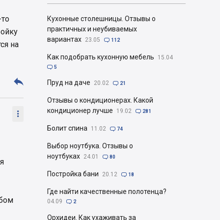
-то
Кухонные столешницы. Отзывы о
практичных и неубиваемых
ройку
вариантах
23.05

112
ся на
Как подобрать кухонную мебель
15.04

5

Пруд на даче
20.02

21
Отзывы о кондиционерах. Какой
кондиционер лучше
19.02

281

Болит спина
11.02

74
Выбор ноутбука. Отзывы о
ноутбуках
24.01

80
я
Постройка бани
20.12

18
Где найти качественные полотенца?
юбом
04.09

2
Орхидеи. Как ухаживать за