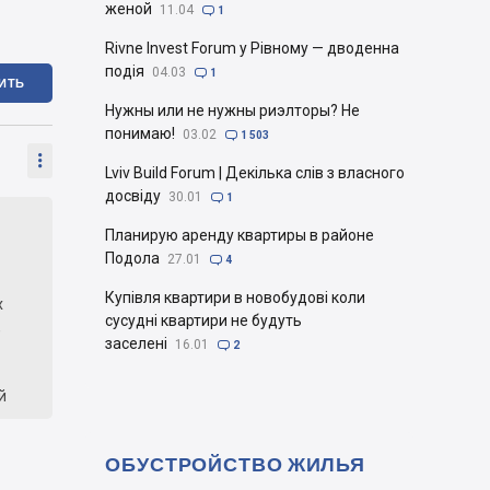
женой
11.04

1
Rivne Invest Forum у Рівному — дводенна
подія
04.03

1
ИТЬ
Нужны или не нужны риэлторы? Не
понимаю!
03.02

1 503

Lviv Build Forum | Декілька слів з власного
досвіду
30.01

1
Планирую аренду квартиры в районе
Подола
27.01

4
Купівля квартири в новобудові коли
х
сусудні квартири не будуть
,
заселені
16.01

2
й
ам
ОБУСТРОЙСТВО ЖИЛЬЯ