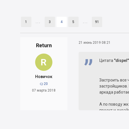
1
. . .
3
4
5
. . .
91
21 июнь 2019 08:21
Return
R
Цитата
"dispel"
Новичок
Застроить все 
20

застройщиков.
07 марта 2018
аркада работает
А по поводу жк
проект и дизай
большая часть 
жить в таком м