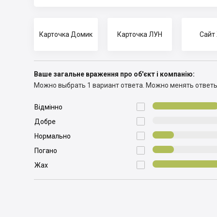
Карточка Домик
Карточка ЛУН
Сайт
Ваше загальне враження про об'єкт і компанію:
Можно выбрать 1 вариант ответа.
Можно менять ответ

Відмінно

Добре

Нормально

Погано

Жах