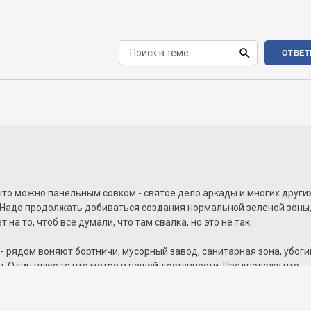

ОТВЕТ
:
что можно панельным совком - святое дело аркады и многих други
 Надо продолжать добиваться создания нормальной зеленой зоны
 на то, чтоб все думали, что там свалка, но это не так.
 - рядом воняют бортничи, мусорный завод, санитарная зона, убоги
н. Один плюс то что метро в пешей доступности. Предположу что
инвесторов расчитывает сдавать в аренду, не знаю кто захочет с
есте.