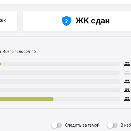





ЖК сдан
 ЖК
ы.
Всего голосов: 12.





Следить за темой
В из
