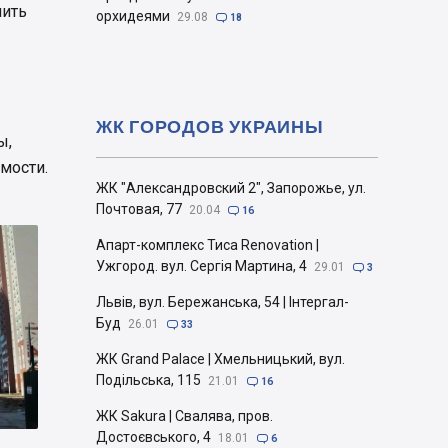
лить
орхидеями
29.08

18
ЖК ГОРОДОВ УКРАИНЫ
ы,
мости.
ЖК "Александровский 2", Запорожье, ул.
Почтовая, 77
20.04

16
Апарт-комплекс Тиса Renovation |
Ужгород. вул. Сергія Мартина, 4
29.01

3
Львів, вул. Бережанська, 54 | Інтергал-
Буд
26.01

33
ЖК Grand Palace | Хмельницький, вул.
Подільська, 115
21.01

16
ЖК Sakura | Свалява, пров.
Достоєвського, 4
18.01

6