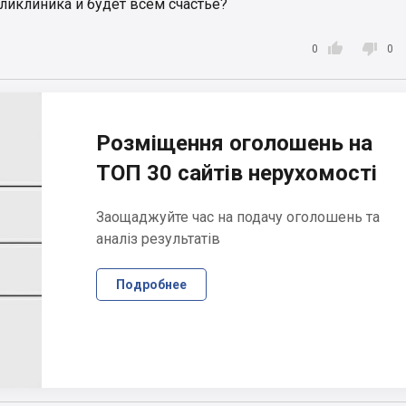
ликлиника и будет всем счастье?


0
0
Розміщення оголошень на
ТОП 30 сайтів нерухомості
Заощаджуйте час на подачу оголошень та
аналіз результатів
Подробнее