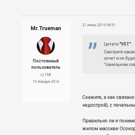
21 июнь 2019 08:51
Mr.Trueman
Цитата
"VST"
:
Смотрите какая
хочет и не буд
Постоянный
"панельном сов
пользователь
158

19 января 2016
Скажите, а как связан
недострой), с печаль
Правильно ли я понима
жилом массиве Осокор