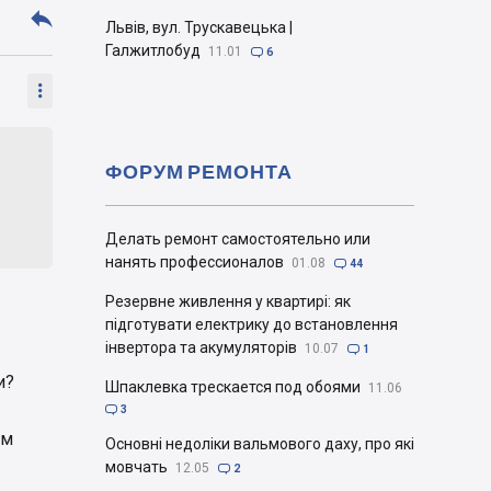

Львів, вул. Трускавецька |
Галжитлобуд
11.01

6

ФОРУМ РЕМОНТА
Делать ремонт самостоятельно или
нанять профессионалов
01.08

44
Резервне живлення у квартирі: як
підготувати електрику до встановлення
інвертора та акумуляторів
10.07

1
и?
Шпаклевка трескается под обоями
11.06

3
ем
Основні недоліки вальмового даху, про які
мовчать
12.05

2