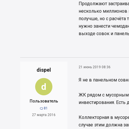
Продолжают застраиват
Жаль, что Кие
несколько миллионов н
получше, но с расчёта 
нужно занести чемодан 
выходе совок и панель
21 июнь 2019 08:36
dispel
Я не в панельном совк
d
ЖК рядом с мусорным 
Пользователь
инвестирования. Есть 
81

27 марта 2016
Коллекторная в мусоре
случае этим должна за