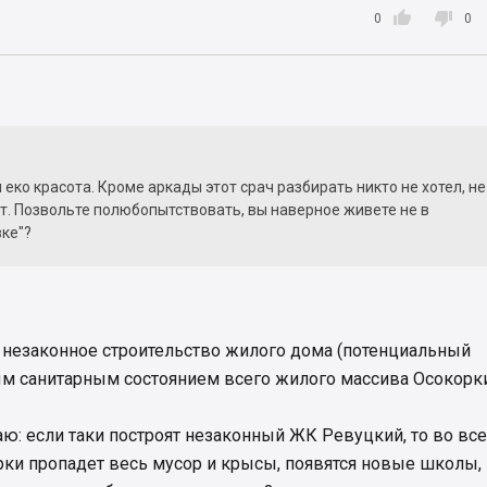


0
0
 еко красота. Кроме аркады этот срач разбирать никто не хотел, не
ет. Позвольте полюбопытствовать, вы наверное живете не в
ке"?
о незаконное строительство жилого дома (потенциальный
ным санитарным состоянием всего жилого массива Осокорк
ю: если таки построят незаконный ЖК Ревуцкий, то во вс
ки пропадет весь мусор и крысы, появятся новые школы,