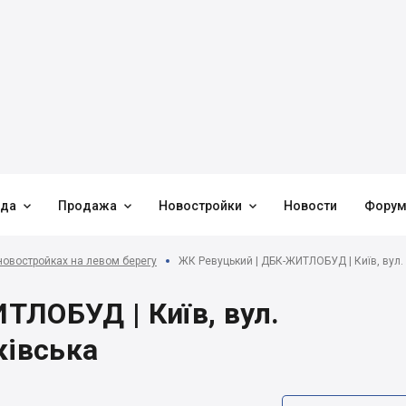



нда
Продажа
Новостройки
Новости
Фору
новостройках на левом берегу
ЖК Ревуцький | ДБК-ЖИТЛОБУД | Київ, вул. 
ЛОБУД | Київ, вул.
ківська