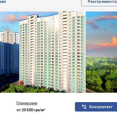
ская
Реестр инвесто
Планировки

Консультант
от 20 500 грн/м²