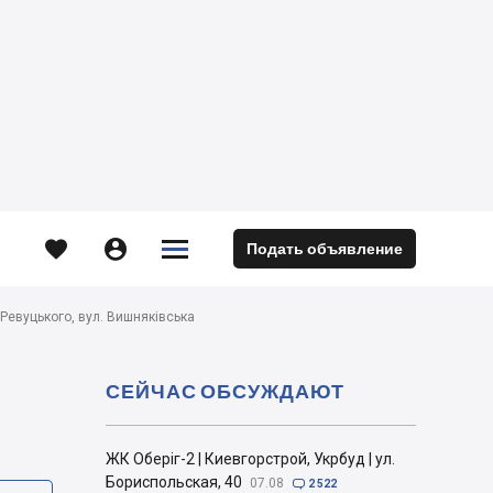





Подать объявление
м
Ревуцького, вул. Вишняківська
СЕЙЧАС ОБСУЖДАЮТ
ЖК Оберіг-2 | Киевгорстрой, Укрбуд | ул.
Бориспольская, 40
07.08

2 522