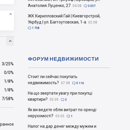
Анатолия Луценко, 27
04.08

3 037
ЖК Кирилловский Гай | Киевгорстрой,
Укрбуд | ул. Баггоутовская, 1-а
02.08

1 738

ФОРУМ НЕДВИЖИМОСТИ
3/25%
0/0%
Стоит ли сейчас покупать
1/8%
недвижимость?
07.08

5 116
1/8%
На що звертати увагу при покупці
7/58%
квартири?
05.05

3
Як ви ведете облік витрат по оренді
нерухомості?
03.05

1
бранное
Налог на дар денег между мужем и