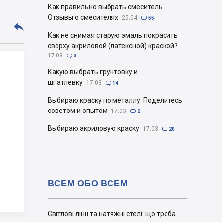
Как правильно выбрать смеситель.
Отзывы о смесителях
25.04

55

Как не снимая старую эмаль покрасить
сверху акриловой (латексной) краской?
17.03

3
Какую выбрать грунтовку и
шпатлевку
17.03

14
Выбираю краску по металлу. Поделитесь
советом и опытом
17.03

2
Выбираю акриловую краску
17.03

20
ВСЕМ ОБО ВСЕМ
Світлові лінії та натяжні стелі: що треба