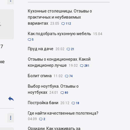
Кухонные столешницы. Отзывы о
практичных и неубиваемых
вариантах
23.05
,

112
Как подобрать кухонную мебель
15.04

5
37
Пруд на даче
20.02

21
Отзывы о кондиционерах. Какой
 не
кондиционер лучше
19.02

281
Болит спина
11.02

74
Выбор ноутбука. Отзывы о
ноутбуках
24.01

80

Постройка бани
20.12

18
Где найти качественные полотенца?

04.09

2
Орхидеи. Как ухаживать за