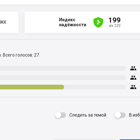





199
Индекс
 ЖК
надёжности
из 220
ы.
Всего голосов: 27.



Следить за темой
В из
