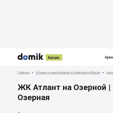





Аре
Главная
Отзывы о новостройках в Киевской области
Ново
ЖК Атлант на Озерной | 
Озерная