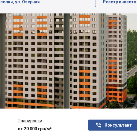
селки, ул. Озерная
Реестр инвесто
Планировки

Консультант
от 20 000 грн/м²