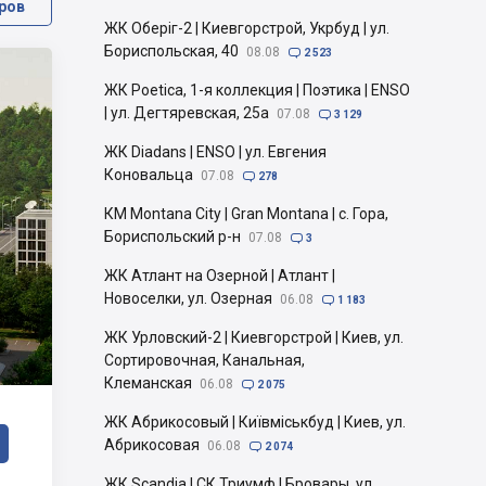
ров
ЖК Оберіг-2 | Киевгорстрой, Укрбуд | ул.
Бориспольская, 40
08.08

2 523
ЖК Poetica, 1-я коллекция | Поэтика | ENSO
| ул. Дегтяревская, 25а
07.08

3 129
ЖК Diadans | ENSO | ул. Евгения
Коновальца
07.08

278
КМ Montana City | Gran Montana | с. Гора,
Бориспольский р-н
07.08

3
ЖК Атлант на Озерной | Атлант |
Новоселки, ул. Озерная
06.08

1 183
ЖК Урловский-2 | Киевгорстрой | Киев, ул.
Сортировочная, Канальная,
Клеманская
06.08

2 075
ЖК Абрикосовый | Київміськбуд | Киев, ул.
Абрикосовая
06.08

2 074
ЖК Scandia | СК Триумф | Бровары, ул.