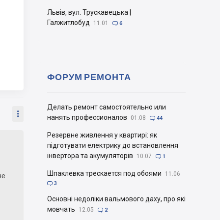
Львів, вул. Трускавецька |
Галжитлобуд
11.01

6
ФОРУМ РЕМОНТА
Делать ремонт самостоятельно или

нанять профессионалов
01.08

44
Резервне живлення у квартирі: як
підготувати електрику до встановлення
інвертора та акумуляторів
10.07

1
Шпаклевка трескается под обоями
11.06
не

3
Основні недоліки вальмового даху, про які
мовчать
12.05

2