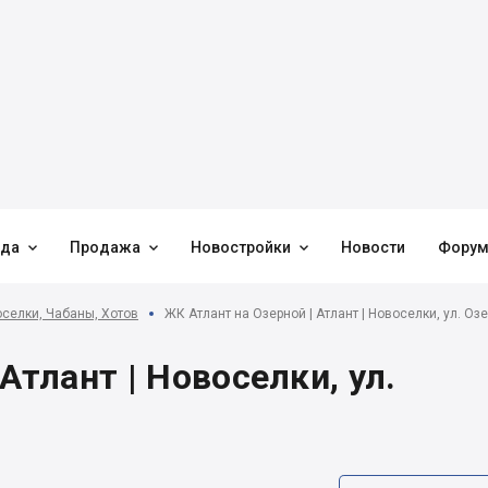



нда
Продажа
Новостройки
Новости
Фору
селки, Чабаны, Хотов
ЖК Атлант на Озерной | Атлант | Новоселки, ул. Оз
Атлант | Новоселки, ул.