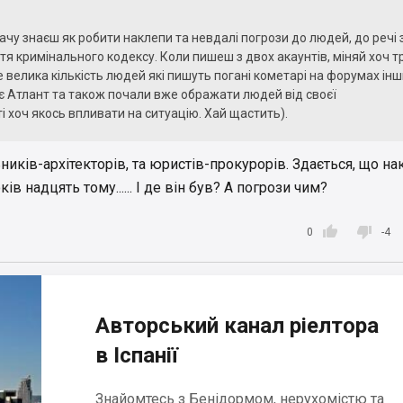
ачу знаєш як робити наклепи та невдалі погрози до людей, до речі 
ття кримінального кодексу. Коли пишеш з двох акаунтів, міняй хоч т
е велика кількість людей які пишуть погані кометарі на форумах ін
є Атлант та також почали вже ображати людей від своєї
 хоч якось впливати на ситуацію. Хай щастить).
иків-архітекторів, та юристів-прокурорів. Здається, що на
в надцять тому...... І де він був? А погрози чим?


0
-4
Авторський канал ріелтора
в Іспанії
Знайомтесь з Бенідормом, нерухомістю та