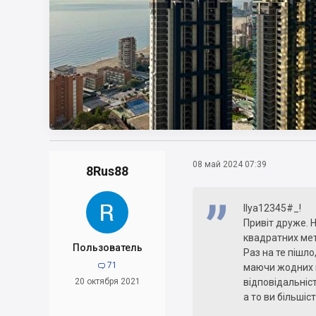
08 май 2024 07:39
8Rus88
Ilya12345#_!
Привіт друже. 
квадратних мет
Пользователь
Раз на те пішло
71

маючи жодних к
20 октября 2021
відповідальніс
а то ви більшіс