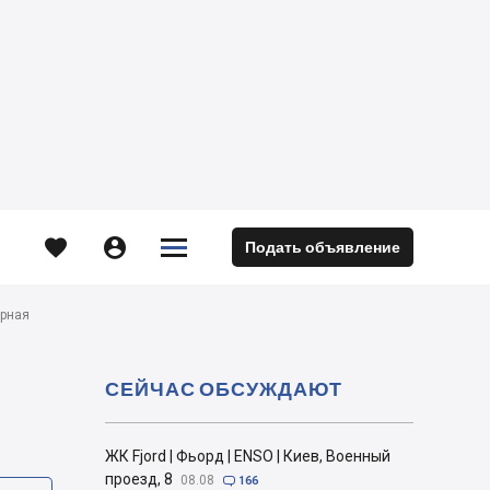





Подать объявление
м
ерная
СЕЙЧАС ОБСУЖДАЮТ
ЖК Fjord | Фьорд | ENSO | Киев, Военный
проезд, 8
08.08

166