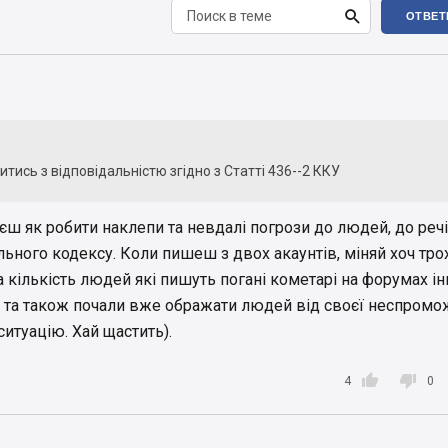

ОТВЕТ
тись з відповідальністю згідно з Статті 436--2 ККУ
єш як робити наклепи та невдалі погрози до людей, до речі
льного кодексу. Коли пишеш з двох акаунтів, міняй хоч тро
 кількість людей які пишуть погані кометарі на форумах і
т та також почали вже ображати людей від своєї неспромо
ситуацію. Хай щастить).


4
0