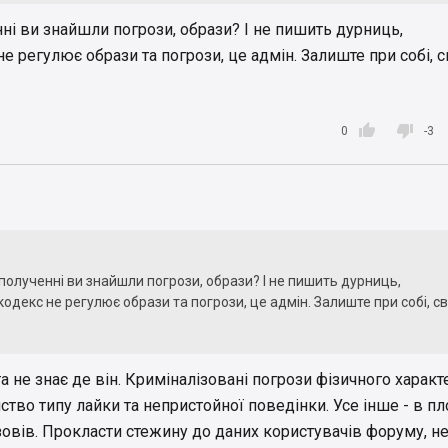
ні ви знайшли погрози, образи? І не пишить дурниць,
 регулює образи та погрози, це адмін. Залиште при собі, с


0
-3
полученні ви знайшли погрози, образи? І не пишить дурниць,
декс не регулює образи та погрози, це адмін. Залиште при собі, св
та не знає де він. Криміналізовані погрози фізичного характ
нство типу лайки та непристойної поведінки. Усе інше - в п
овів. Прокласти стежину до даних користувачів форуму, н