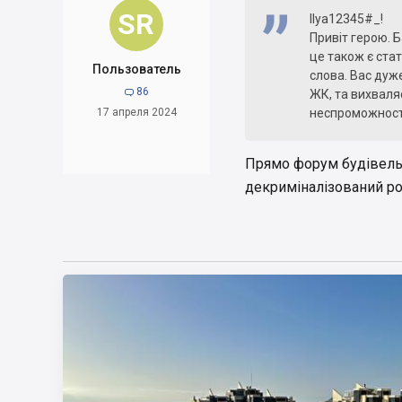
SR
Ilya12345#_!
Привіт герою. Б
це також є ста
Пользователь
слова. Вас дуж
86

ЖК, та вихваля
17 апреля 2024
неспроможності
Прямо форум будівельн
декриміналізований рокі