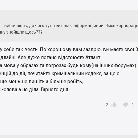
.....вибачаюсь, до чого тут цей шлак інформаційний. Якісь корпорації
 війну знайшли щось???
у себе так вести. По хорошому вам заздрю, ви маєте свої 
длайні. Але дуже погано відстоюєте Атлант.
ша мова у образах та погрозах будь кому(на інших форумах)
ій до дії, почитайте кримінальний кодекс, за це є
аще меньше пишіть а більше робіть,
 -слова а не діла. Гарного дня.


2
0