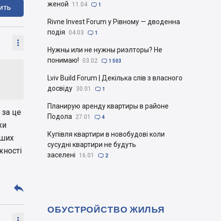
женой
11.04

1
ИТЬ
Rivne Invest Forum у Рівному — дводенна
подія
04.03

1

Нужны или не нужны риэлторы? Не
понимаю!
03.02

1 503
Lviv Build Forum | Декілька слів з власного
досвіду
30.01

1
Планирую аренду квартиры в районе
 за це
Подола
27.01

4
хи
Купівля квартири в новобудові коли
нших
сусудні квартири не будуть
жності
заселені
16.01

2

ОБУСТРОЙСТВО ЖИЛЬЯ
