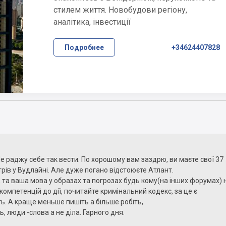
стилем життя. Новобудови регіону,
аналітика, інвестиції
Подробнее
+34624407828
Не раджу себе так вести. По хорошому вам заздрю, ви маєте свої 37
рів у Вудлайні. Але дуже погано відстоюєте Атлант.
, та ваша мова у образах та погрозах будь кому(на інших форумах) 
омпетенцій до дії, почитайте кримінальний кодекс, за це є
ть. А краще меньше пишіть а більше робіть,
ть, люди -слова а не діла. Гарного дня.