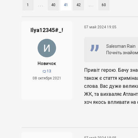
1
. . .
40
41
42
. . .
60
07 май 2024 19:05
Ilya12345#_!
Salesman Rain
Почніть знайоми
Новичок
Привіт герою. Бачу зна
13

також є стаття криміна
08 октября 2021
слова. Вас дуже велика
ЖК, та вихваляє Атлан
хоч якось впливати на 
07 май 2024 19:05