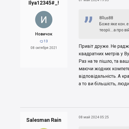
Ilya12345#_!
8Rus88
Боже яке кон..е
теорії....а про
Новичок
13

Привіт друже. Не радж
08 октября 2021
квадратних метрів у Ву
Раз на те пішло, та ва
маючи жодних компетенц
відповідальність. А кр
а то ви більшість, люди
08 май 2024 05:25
Salesman Rain