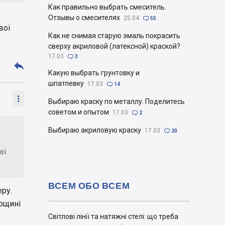
Как правильно выбрать смеситель.
Отзывы о смесителях
25.04

55
вої
Как не снимая старую эмаль покрасить
сверху акриловой (латексной) краской?
17.03

3

Какую выбрать грунтовку и
шпатлевку
17.03

14

Выбираю краску по металлу. Поделитесь
советом и опытом
17.03

2
Выбираю акриловую краску
17.03

20
ої
ВСЕМ ОБО ВСЕМ
еру.
лощині
е
Світлові лінії та натяжні стелі: що треба