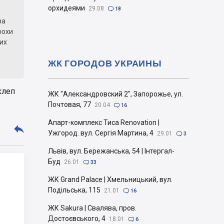
орхидеями
29.08

18
за
рохи
ших
ЖК ГОРОДОВ УКРАИНЫ
клеп
ЖК "Александровский 2", Запорожье, ул.
Почтовая, 77
20.04

16
Апарт-комплекс Тиса Renovation |

Ужгород. вул. Сергія Мартина, 4
29.01

3
Львів, вул. Бережанська, 54 | Інтергал-
Буд
26.01

33
ЖК Grand Palace | Хмельницький, вул.
Подільська, 115
21.01

16
ЖК Sakura | Свалява, пров.
Достоєвського, 4
18.01

6