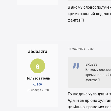
В якому словосполучен
криминальний кодекс не
фантазії!
08 май 2024 12:32
abdaazra
a
8Rus88
В якому словос
криминальний ко
Пользователь
фантазії!
100

06 ноября 2020
То людина чула дзвін, 
Адмін за дрібне хуліга
цивільно-правових поз