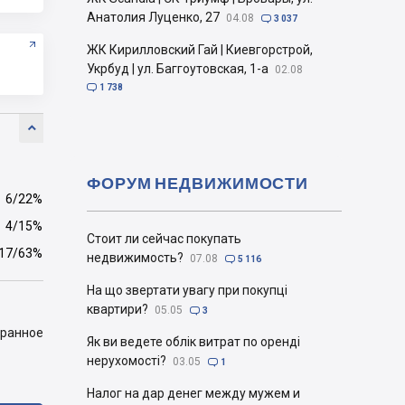
Анатолия Луценко, 27
04.08

3 037
ЖК Кирилловский Гай | Киевгорстрой,
Укрбуд | ул. Баггоутовская, 1-а
02.08

1 738

ФОРУМ НЕДВИЖИМОСТИ
6/22%
4/15%
Стоит ли сейчас покупать
17/63%
недвижимость?
07.08

5 116
На що звертати увагу при покупці
квартири?
05.05

3
бранное
Як ви ведете облік витрат по оренді
нерухомості?
03.05

1
Налог на дар денег между мужем и