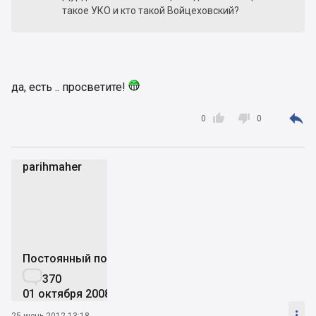
такое УКО и кто такой Войцеховский?
да, есть .. просветите!



0
0
parihmaher
p
Постоянный пользователь

370
01 октября 2008

25 июнь 2012 13:18