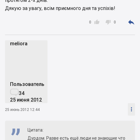
протягом 2-х днів.
Дякую за увагу, всім приємного дня та успіхів!



0
0
meliora
m
Пользователь

34
25 июня 2012

25 июнь 2012 12:44
Цитата:
Дурдом. Разве есть ещё люди не знающие что