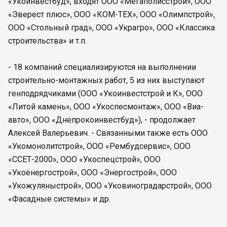
«Укоинвестбуд», входят ООО «Мегаполисстрой», ООО
«Эверест плюс», ООО «КОМ-ТЕХ», ООО «Олимпстрой»,
ООО «Стольный град», ООО «Украгро», ООО «Классика
строительства» и т.п.
- 18 компаний специализируются на выполнении
строительно-монтажных работ, 5 из них выступают
генподрядчиками (ООО «Укоинвестстрой и К», ООО
«Литой камень», ООО «Укоспесмонтаж», ООО «Виа-
авто», ООО «Днепрокоинвестбуд»), - продолжает
Алексей Валерьевич. - Связанными также есть ООО
«Укомонолитстрой», ООО «Рембудсервис», ООО
«ССЕТ-2000», ООО «Укоспецстрой», ООО
«Укоенергострой», ООО «Энергострой», ООО
«Укожуляныстрой», ООО «Уковиноградарстрой», ООО
«Фасадные системы» и др.