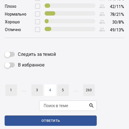

Плохо

42/11%

Нормально

78/21%

Хорошо

30/8%

Отлично

49/13%
Следить за темой
В избранное

1
. . .
3
4
5
. . .
260

ОТВЕТИТЬ