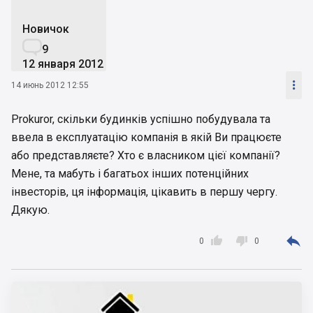
Новичок

9
12 января 2012

14 июнь 2012 12:55
Prokuror, скільки будинків успішно побудувала та
ввела в експлуатацію компанія в якій Ви працюєте
або представляєте? Хто є власником цієї компанії?
Мене, та мабуть і багатьох інших потенційних
інвесторів, ця інформація, цікавить в першу чергу.
Дякую.



0
0