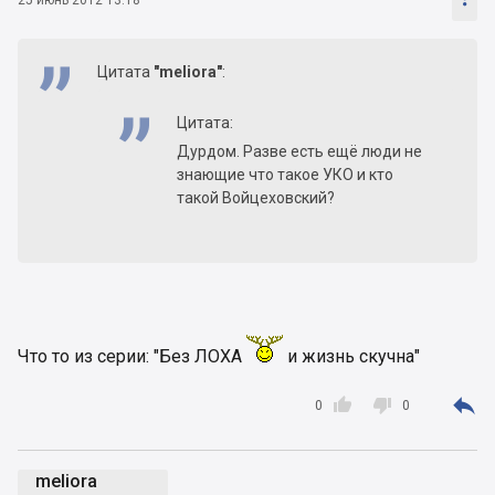
Цитата
"meliora"
:
Цитата:
Дурдом. Разве есть ещё люди не
знающие что такое УКО и кто
такой Войцеховский?
да, есть .. просветите!
Что то из серии: "Без ЛОХА
и жизнь скучна"



0
0
meliora