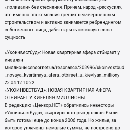
«поливали» без стеснения. Причем, народ «раскусил»,
что именно эта компания грешит незавершенным
строительством и активно занимается ребрендингом
собственного лица, дабы скрыть истинную свою
сущность
«Укоинвестбуд»: Новая квартирная афера отбирает у
киевлян
миллионы
censor.net.ua/resonance/203996/ukoinvestbud
_novaya_kvartirnaya_afera_otbiraet_u_kievlyan_milliony
23.04.12 10:22
«УКОИНВЕСТБУД»: НОВАЯ КВАРТИРНАЯ АФЕРА
ОТБИРАЕТ У КИЕВЛЯН МИЛЛИОНЫ
В редакцию «Цензор.НЕТ» обратились инвесторы
«Укоинвестбуда», квартиры которых должны были
быть готовы еще до конца 2006 года. Но жилье, за
которое уплачены немалые суммы, не построено до