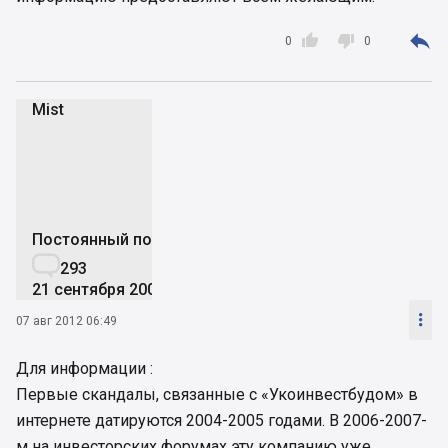



0
0
Mist
M
Постоянный пользователь

293
21 сентября 2006

07 авг 2012 06:49
Для информации :
Первые скандалы, связанные с «Укоинвестбудом» в
интернете датируются 2004-2005 годами. В 2006-2007-
м на инвесторских форумах эту компанию уже