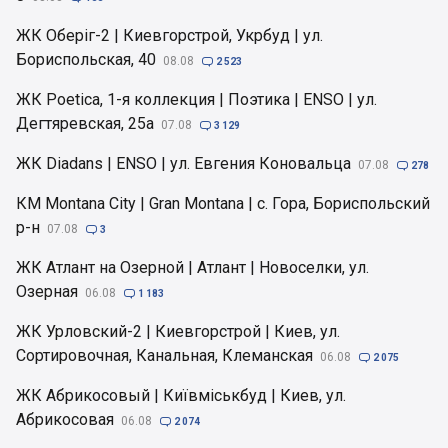
ЖК Оберіг-2 | Киевгорстрой, Укрбуд | ул.
Бориспольская, 40
08.08

2 523
ЖК Poetica, 1-я коллекция | Поэтика | ENSO | ул.
Дегтяревская, 25а
07.08

3 129
ЖК Diadans | ENSO | ул. Евгения Коновальца
07.08

278
КМ Montana City | Gran Montana | с. Гора, Бориспольский
р-н
07.08

3
ЖК Атлант на Озерной | Атлант | Новоселки, ул.
Озерная
06.08

1 183
ЖК Урловский-2 | Киевгорстрой | Киев, ул.
Сортировочная, Канальная, Клеманская
06.08

2 075
ЖК Абрикосовый | Київміськбуд | Киев, ул.
Абрикосовая
06.08

2 074