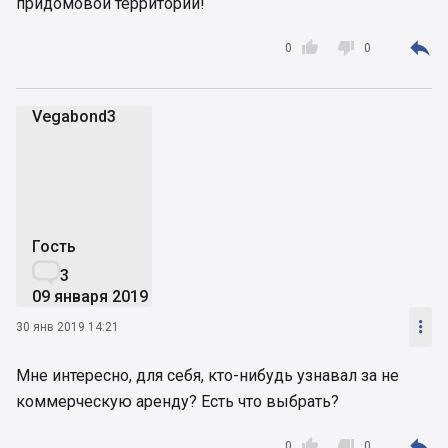
придомовой территории!



0
0
Vegabond3
V
Гость

3
09 января 2019

30 янв 2019 14:21
Мне интересно, для себя, кто-нибудь узнавал за не
коммерческую аренду? Есть что выбрать?



0
0