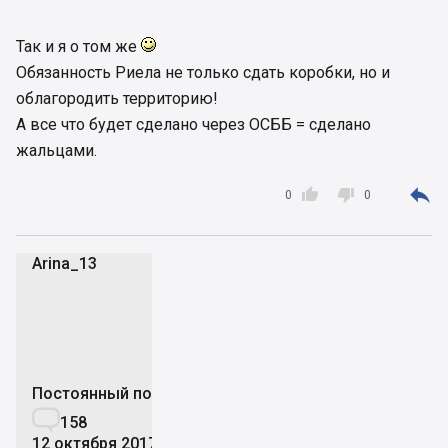
Так и я о том же
Обязанность Риела не только сдать коробки, но и
облагородить территорию!
А все что будет сделано через ОСББ = сделано
жальцами.



0
0
Arina_13
A
Постоянный пользователь

158
12 октября 2017