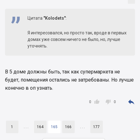
Цитата
"Kolodets"
:
Я интересовался, но просто так, вроде в первых
домах уже совсем ничего не было, но, лучше
уточнять.
В 5 доме должны быть, так как супермаркета не
будет, помещения остались не затребованы. Но лучше
конечно в оп узнать.



0
0
1
. . .
164
165
166
. . .
177