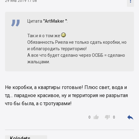

29 янв 2019 17:08
Цитата
"ArtMaker "
:
Так и я о том же
Обязанность Риела не только сдать коробки, но
и облагородить территорию!
А все что будет сделано через ОСББ = сделано
жальцами.
Не коробки, а квартиры готовые! Плюс свет, вода и
тд... парадное красивое, ну и территория не разрытая
что бы была, а с тротуарами!



0
0
Kolodets