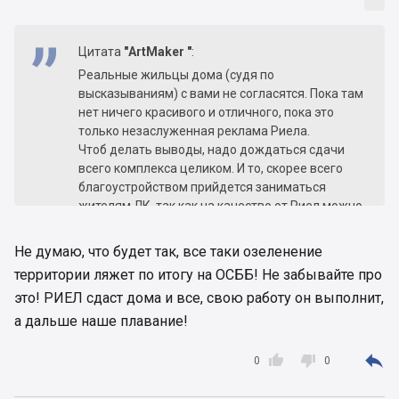
Цитата
"ArtMaker "
:
Реальные жильцы дома (судя по
высказываниям) с вами не согласятся. Пока там
нет ничего красивого и отличного, пока это
только незаслуженная реклама Риела.
Чтоб делать выводы, надо дождаться сдачи
всего комплекса целиком. И то, скорее всего
благоустройством прийдется заниматься
жителям ЛК, так как на качество от Риел можно
не надеяться даже.
Не думаю, что будет так, все таки озеленение
территории ляжет по итогу на ОСББ! Не забывайте про
это! РИЕЛ сдаст дома и все, свою работу он выполнит,
а дальше наше плавание!



0
0