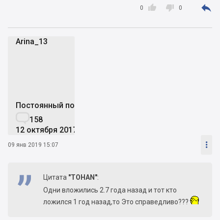



0
0
Arina_13
A
Постоянный пользователь

158
12 октября 2017

09 янв 2019 15:07
Цитата
"TOHAN"
:
Одни вложились 2.7 года назад и тот кто
ложился 1 год назад,то Это справедливо???