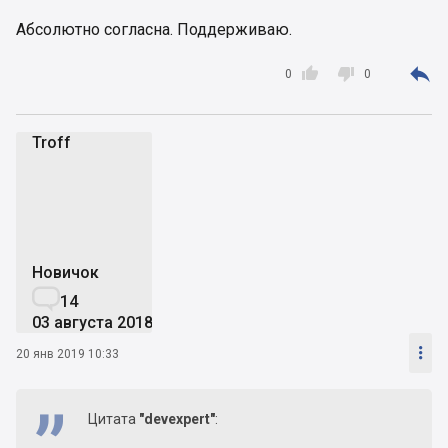
Абсолютно согласна. Поддерживаю.



0
0
Troff
T
Новичок

14
03 августа 2018

20 янв 2019 10:33
Цитата
"devexpert"
: