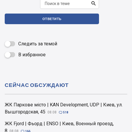

ОТВЕТИТЬ
Следить за темой
В избранное

СЕЙЧАС ОБСУЖДАЮТ
ЖК Паркове місто | KAN Development, UDP | Киев, ул.
Вышгородская, 45
08.08

518
ЖК Fjord | Фьорд | ENSO | Киев, Военный проезд,
8
08.08

166