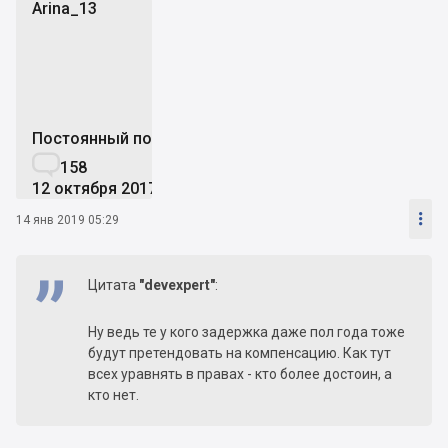
Arina_13
A
Постоянный пользователь

158
12 октября 2017

14 янв 2019 05:29
Цитата
"devexpert"
:
Ну ведь те у кого задержка даже пол года тоже
будут претендовать на компенсацию. Как тут
всех уравнять в правах - кто более достоин, а
кто нет.