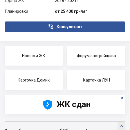
Сдача ЖК
2018 - 2021 г.
Планировки
от 25 400 грн/м²

Консультант
Новости ЖК
Форум застройщика
Карточка Домик
Карточка ЛУН





ЖК сдан
