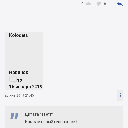



0
0
Kolodets
K
Новичок

12
16 января 2019

23 янв 2019 21:45
Цитата
"Troff"
:
Как вам новый генплан жк?