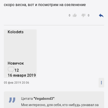
скоро весна, вот и посмотрим на озеленение



0
0
Kolodets
K
Новичок

12
16 января 2019

05 фев 2019 20:06
Цитата
"Vegabond3"
:
Мне интересно, для себя, кто-нибудь узнавал за