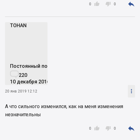



0
0
TOHAN
T
Постоянный пользователь

220
10 декабря 2016

20 янв 2019 12:12
А что сильного изменился, как на меня изменения
незначительны



0
0