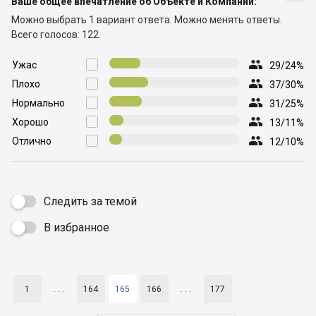
Ваше общее впечатление об Объекте и Компании:
Можно выбрать 1 вариант ответа.
Можно менять ответы.
Всего голосов: 122.

Ужас

29/24%

Плохо

37/30%

Нормально

31/25%

Хорошо

13/11%

Отлично

12/10%
Следить за темой
В избранное

1
. . .
164
165
166
. . .
177