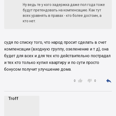
Ну ведь те у кого задержка даже пол года тоже
будут претендовать на компенсацию. Как тут
всех уравнять в правах - кто более достоин, а
кто нет.
судя по списку того, что народ просит сделать в счет
компенсации (входную группу, озеленение и т д), она
будет для всех и для тех кто действительно пострадал
и тех кто только купил квартиру и по сути просто
бонусом получит улучшение дома.



0
0
Troff
T