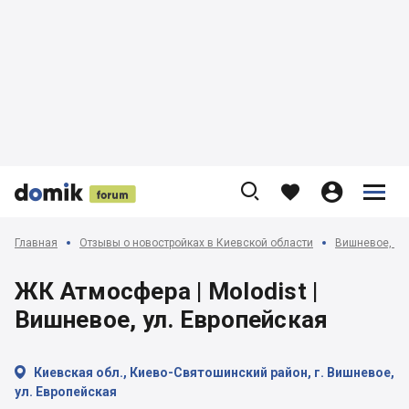











Главная
Отзывы о новостройках в Киевской области
Вишневое, Кр
ЖК Атмосфера | Molodist |
Вишневое, ул. Европейская

Киевская обл., Киево-Святошинский район, г. Вишневое,
ул. Европейская