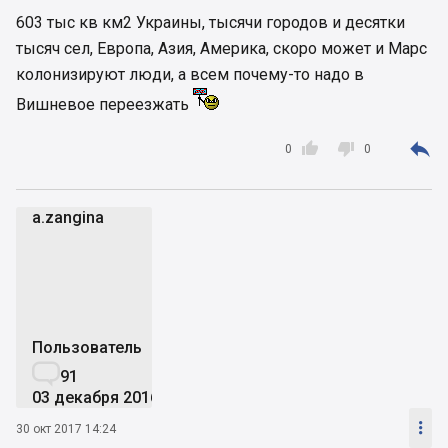
603 тыс кв км2 Украины, тысячи городов и десятки
тысяч сел, Европа, Азия, Америка, скоро может и Марс
колонизируют люди, а всем почему-то надо в
Вишневое переезжать



0
0
a.zangina
a
Пользователь

91
03 декабря 2016

30 окт 2017 14:24