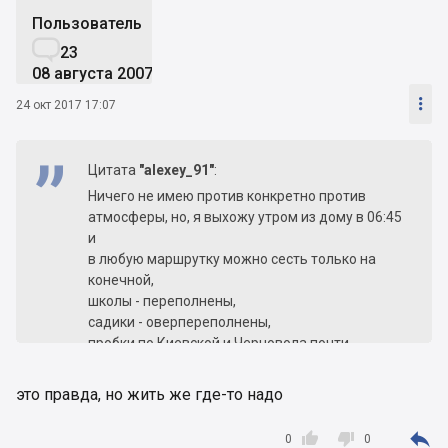
Пользователь

23
08 августа 2007

24 окт 2017 17:07
Цитата
"alexey_91"
:
Ничего не имею против конкретно против
атмосферы, но, я выхожу утром из дому в 06:45
и
в любую маршрутку можно сесть только на
конечной,
школы - переполнены,
садики - оверпереполнены,
пробки по Киевской и Черновола почти
круглосуточные.
100 раз подумайте
это правда, но жить же где-то надо



0
0