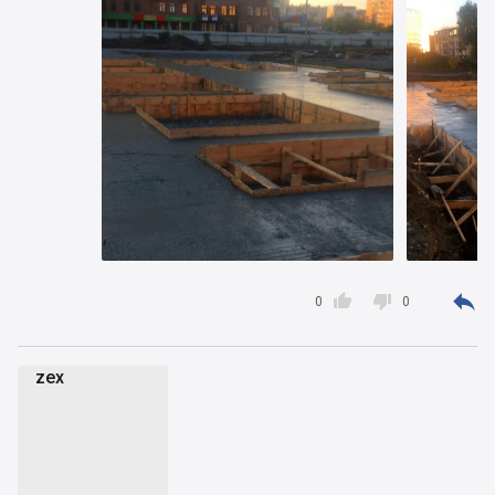



0
0
zex
z