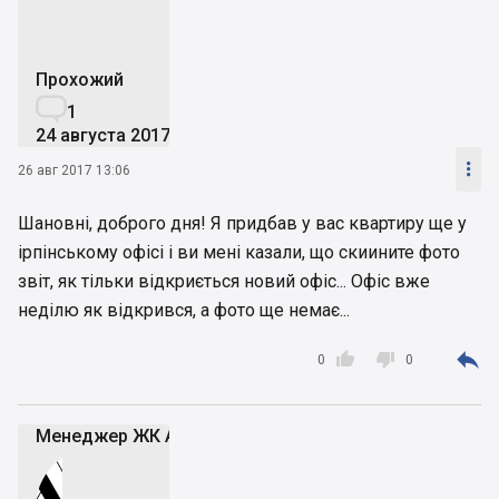
Прохожий

1
24 августа 2017

26 авг 2017 13:06
Шановні, доброго дня! Я придбав у вас квартиру ще у
ірпінському офісі і ви мені казали, що скиините фото
звіт, як тільки відкриється новий офіс... Офіс вже
неділю як відкрився, а фото ще немає...



0
0
Менеджер ЖК Атмосфера