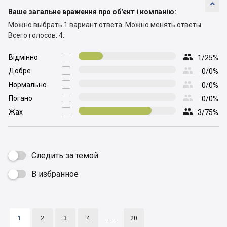

Ваше загальне враження про об'єкт і компанію:
Можно выбрать 1 вариант ответа.
Можно менять ответы.
Всего голосов: 4.

Відмінно

1/25%

Добре

0/0%

Нормально

0/0%

Погано

0/0%

Жах

3/75%
Следить за темой
В избранное

1
2
3
4
. . .
20