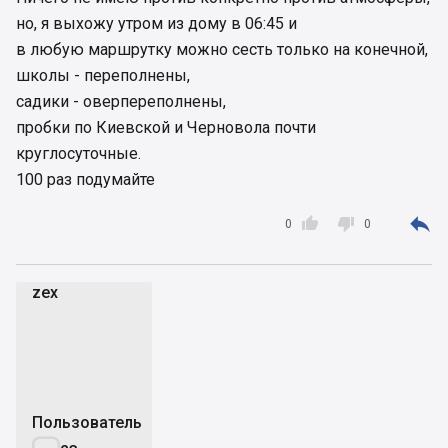
но, я выхожу утром из дому в 06:45 и
в любую маршрутку можно сесть только на конечной,
школы - переполнены,
садики - оверпереполнены,
пробки по Киевской и Черновола почти
круглосуточные.
100 раз подумайте



0
0
zex
z
Пользователь
