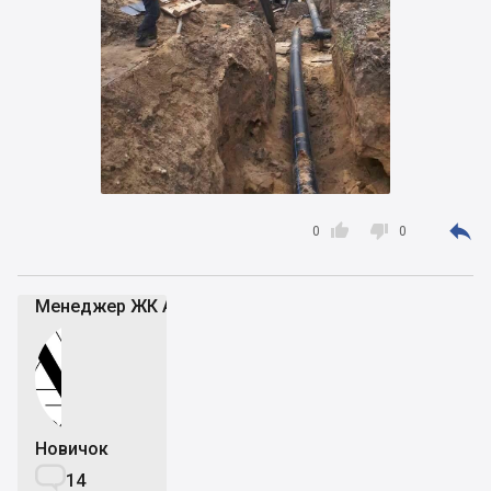



0
0
Менеджер ЖК Атмосфера
Новичок

14