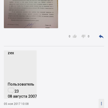



0
0
zex
z
Пользователь

23
08 августа 2007

05 ноя 2017 10:08