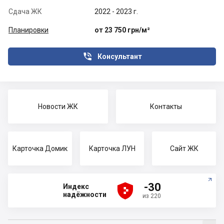
Сдача ЖК
2022 - 2023 г.
Планировки
от 23 750 грн/м²

Консультант
Новости ЖК
Контакты
Карточка Домик
Карточка ЛУН
Сайт ЖК





-30
Индекс
надёжности
из 220