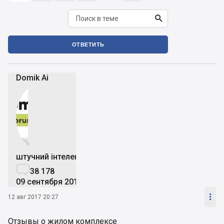

ОТВЕТИТЬ
Domik Ai


штучний інтелект

38 178
09 сентября 2019

12 авг 2017 20:27
Отзывы о жилом комплексе