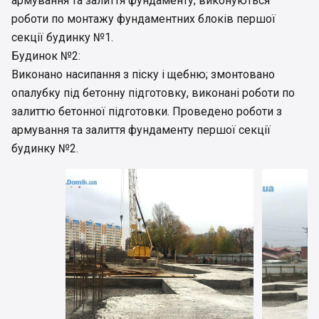
армування та залиття фундаменту; виконуються
роботи по монтажу фундаментних блоків першої
секції будинку №1.
Будинок №2:
Виконано насипання з піску і щебню; змонтовано
опалубку під бетонну підготовку, виконані роботи по
залиттю бетонної підготовки. Проведено роботи з
армування та залиття фундаменту першої секції
будинку №2.