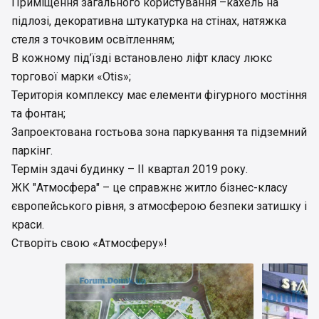
Приміщення загального користування –кахель на
підлозі, декоративна штукатурка на стінах, натяжка
стеля з точковим освітленням;
В кожному під’їзді встановлено ліфт класу люкс
торгової марки «Otis»;
Територія комплексу має елементи фігурного мостіння
та фонтан;
Запроектована гостьова зона паркування та підземний
паркінг.
Термін здачі будинку – ІІ квартал 2019 року.
ЖК "Атмосфера" – це справжнє житло бізнес-класу
європейського рівня, з атмосферою безпеки затишку і
краси.
Створіть свою «Атмосферу»!