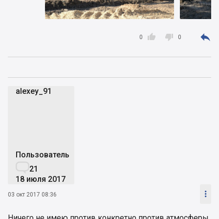



0
0
alexey_91
a
Пользователь

21
18 июля 2017

03 окт 2017 08:36
Ничего не имею против конкретно против атмосферы,