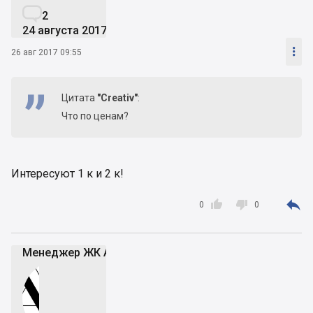

2
24 августа 2017

26 авг 2017 09:55
Цитата
"Creativ"
:
Что по ценам?
Интересуют 1 к и 2 к!



0
0
Менеджер ЖК Атмосфера