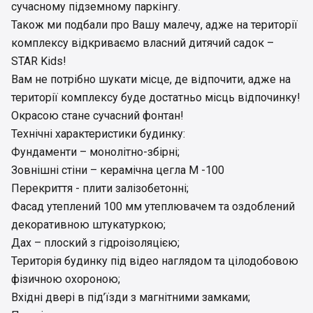
сучасному підземному паркінгу.
Також ми подбали про Вашу малечу, адже на території
комплексу відкриваємо власний дитячий садок –
STAR Kids!
Вам не потрібно шукати місце, де відпочити, адже на
території комплексу буде достатньо місць відпочинку!
Окрасою стане сучасний фонтан!
Технічні характеристики будинку:
Фундаменти – монолітно-збірні;
Зовнішні стіни – керамічна цегла М -100
Перекриття - плити залізобетонні;
Фасад утеплений 100 мм утеплювачем та оздоблений
декоративною штукатуркою;
Дах – плоский з гідроізоляцією;
Територія будинку під відео наглядом та цілодобовою
фізичною охороною;
Вхідні двері в під’їзди з магнітними замками;