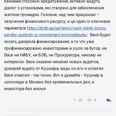
банками стосовно кредитування, активно ведуть
діалог з установами, які створені для забезпечення
житлом громадян. Головне, над чим працюємо –
залучення фінансового ресурсу, а це один із ключових
параметрів
https://kmb.ua/ua/news/vasil-olіjnik-provіv-
pershu-zustrіch-іz-іnvestorami-kiїvmіskbudu/
Вася будет
искать джерела финансирования, а то что уже
профинансировано инвесторами и ушло за бугор, ни
Васе ни НАБУ, ни БЭБ, ни Прокуратуре, никому не
интересно. Васе сказали никаких новых аудитов,
доверяй аудиту от Кушнира, ведь он его и оплатил.
Вася ответил - так точно. Вот и думайте - Кушнир в
шоколаде в Монако без криминальных дел, а
инвестора без жилья



1
0