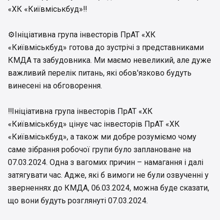
«ХК «Київміськбуд»‼️
⚙️Ініціативна група інвесторів ПрАТ «ХК
«Київміськбуд» готова до зустрічі з представниками
КМДА та забудовника. Ми маємо невеликий, але дуже
важливий перелік питань, які обов'язково будуть
винесені на обговорення.
‼️Ініціативна група інвесторів ПрАТ «ХК
«Київміськбуд» цінує час інвесторів ПрАТ «ХК
«Київміськбуд», а також ми добре розуміємо чому
саме зібрання робочої групи було заплановане на
07.03.2024. Одна з вагомих причин – намагання і далі
затягувати час. Адже, які б вимоги не були озвученні у
зверненнях до КМДА, 06.03.2024, можна буде сказати,
що вони будуть розглянуті 07.03.2024.