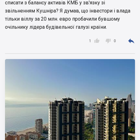
списати з балансу активів КМБ у зв'язку зі
квартирами до начебто "комунального"
забудовника банкрута, при дослідженні
звільненням Кушніра? Я думав, що інвестори і влада
виявляється що у нього власності з активів та
тільки віллу за 20 млн. евро пробачили бувшому
майна лише півбудівлі на Печерську)))) Й
очільнику лідера будівельної галузі країни.
працівників 60 чоловік :) У Аркади будівля на
Ольгінській покраще була :)



1
0