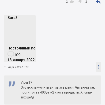



2
-2
Bars3
B
Постоянный пользователь

109
13 января 2022

01 март 2024 10:30
Viper17
Ого як спекулянти активізувалися. Читаючи такі
пости то і за 400уе м2 хтось продасть. Хлопці-
тихіше😃