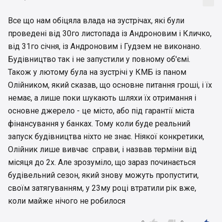
Все що нам обіцяла влада на зустрічах, які були
проведені від 30го листопада із Андроновим і Кличко,
від 31го січня, із Андроновим і Гудзем не виконано.
Будівництво так і не запустили у повному об'ємі.
Також у лютому була на зустрічі у КМБ із паном
Олійником, який сказав, що основне питання гроші, і їх
немає, а лише поки шукають шляхи їх отримання і
основне джерело - це місто, або під гарантії міста
фінансування у банках. Тому коли буде реальний
запуск будівництва ніхто не знає. Ніякої конкретики,
Олійник лише вивчає справи, і назвав терміни від
місяця до 2х. Але зрозуміло, що зараз починається
будівельний сезон, який знову можуть пропустити,
своїм затягуванням, у 23му році втратили рік вже,
коли майже нічого не робилося