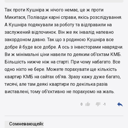
Так проти Кушніра ж нічого немає, це ж проти
Микитася, Поліводи карні справи, якісь розслідування.
А Кушніра подякували за роботу та відправили на
заслужений відпочинок. Він же як інвалід напевно
закордоном давно. Так що з родиною Кушніра все
добре й буде все добре. А ось з інвесторами наврядчи.
Ви ж мінімальні ціни навели по деяким об'єктам КМБ.
Більшість нижче ніж на старті. При чому набагато. Все
одно ніхто не бере. Можете порахувати ще кількість
квартир КМБ на сайтах об'яв. Зразу кажу дуже багато,
тисячі, але там деякі квартири по декілька разів
виставлені, тому об'єктивно не порахуємо на жаль.



0
-1
Cомневающейся2