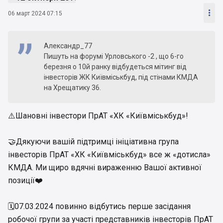

06 март 2024 07:15
Александр_77
Пишуть на форумі Урловського -2 , що 6-го
березня о 10й ранку відбудеться мітинг від
інвесторів ЖК Київміськбуд, під стінами КМДА
на Хрещатику 36.
⚠️Шановні інвестори ПрАТ «ХК «Київміськбуд»!
🤝Дякуючи вашій підтримці ініціативна група
інвесторів ПрАТ «ХК «Київміськбуд» все ж «дотисла»
КМДА. Ми щиро вдячні вираженню Вашої активної
позиції❤️
🗓07.03.2024 повинно відбутись перше засідання
робочої групи за участі представників інвесторів ПрАТ