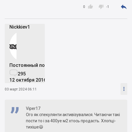



0
-1
Nickkiev1
Постоянный пользователь

295
12 октября 2016

03 март 2024 06:11
Viper17
Ого як спекулянти активізувалися. Читаючи такі
пости то і за 400уе м2 хтось продасть. Хлопці-
тихіше😃