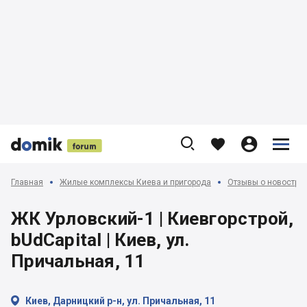











Главная
Жилые комплексы Киева и пригорода
Отзывы о новострой
ЖК Урловский-1 | Киевгорстрой,
bUdCapital | Киев, ул.
Причальная, 11

Киев, Дарницкий р-н, ул. Причальная, 11