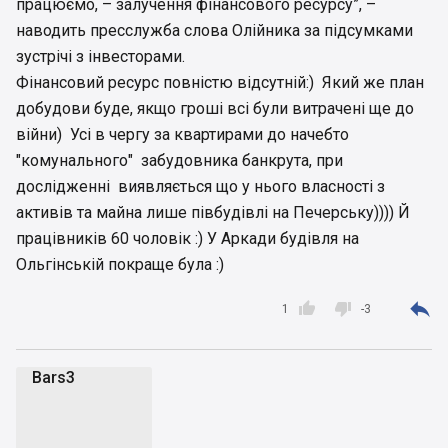
працюємо, – залучення фінансового ресурсу”, –
наводить пресслужба слова Олійника за підсумками
зустрічі з інвесторами.
Фінансовий ресурс повністю відсутній:) Який же план
добудови буде, якщо гроші всі були витрачені ще до
війни) Усі в чергу за квартирами до начебто
"комунального" забудовника банкрута, при
дослідженні виявляється що у нього власності з
активів та майна лише півбудівлі на Печерську)))) Й
працівників 60 чоловік :) У Аркади будівля на
Ольгінській покраще була :)



1
-3
Bars3
B