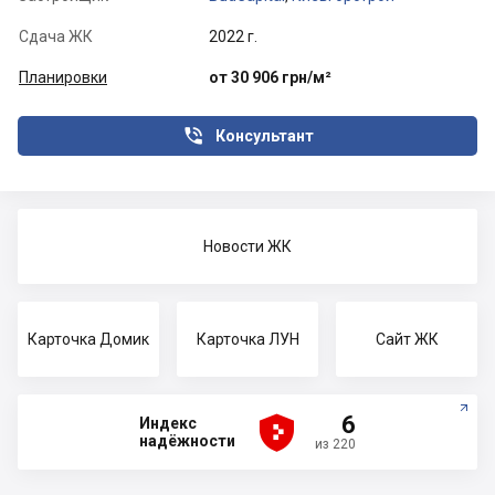
Сдача ЖК
2022 г.
Планировки
от 30 906 грн/м²

Консультант
Новости ЖК
Карточка Домик
Карточка ЛУН
Сайт ЖК





6
Индекс
надёжности
из 220