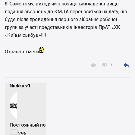
‼️‼️Саме тому, виходячи з позиції викладеної вище,
подання звернень до КМДА переноситься на дату, що
буде після проведення першого зібрання робочої
групи за участі представників інвесторів ПрАТ «ХК
«Київміськбуд»‼️‼️
Охрана, отмена



1
0
Nickkiev1
Постоянный пользователь

295