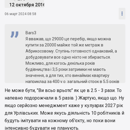
12 октября 2016

06 март 2024 08:58
Bars3
Я вважав, що 29000 це перебір, якщо можна
купити за 20000 майже той же метраж в
Абрикосовому. Ступінь готовності однаковий, а
добудовувати все одно ніхто не збирається.
Можливо, для когось декілька років
будівництва і 3,5 роки затримки не мають
значення, а для тих, хто винаймає квартиру
наприклад за 400 у.о. загальний строк в 5,5 років
найму виливається в 26400 у.о. А готова
Не може бути, "Ви всьо врьотє" як це в 2.5 - 3 рази. То
квартира у 2018 році коштувала на 5-10 тисяч
напевно подорожчали в 5 разів :) Жартую, якщо що. Ну
доларів дорожче, ніж котлован. Доречі, знайшов
якщо серйозно менеджмент каже у кулуарах 2027 рік
в інтернеті ціни в Абрикосовому за 2020 рік, то
просили по 50-55 тисяч за ці квартири, тобто
для Урлівських. Може якусь діяльність 10 робітників й
ціна в 2,5 - майже в 3 рази впала.
будуть імітувати на кожному об'єкту, но поки вони
інтенсивно будувати не планують.