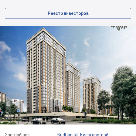
Реестр инвесторов
Застройщик
BudCapital
,
Киевгорстрой