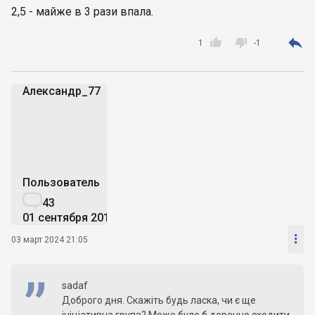
2,5 - майже в 3 рази впала.



1
-1
Александр_77
А
Пользователь

43
01 сентября 2017

03 март 2024 21:05
sadaf
Доброго дня. Скажіть будь ласка, чи є ще