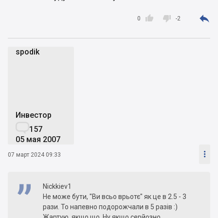



0
-2
spodik
s
Инвестор

157
05 мая 2007

07 март 2024 09:33
Nickkiev1
Не може бути, "Ви всьо врьотє" як це в 2.5 - 3
рази. То напевно подорожчали в 5 разів :)
Жартую, якщо що. Ну якщо серйозно