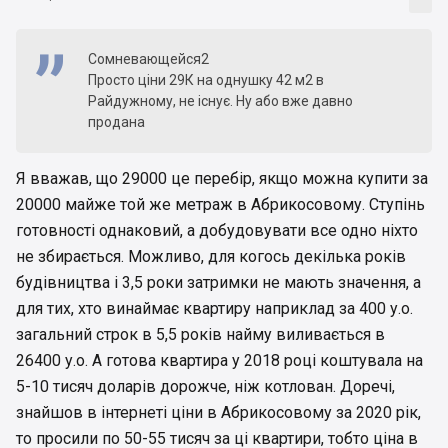
Cомневающейся2
Просто ціни 29К на однушку 42 м2 в
Райдужному, не існує. Ну або вже давно
продана
Я вважав, що 29000 це перебір, якщо можна купити за
20000 майже той же метраж в Абрикосовому. Ступінь
готовності однаковий, а добудовувати все одно ніхто
не збирається. Можливо, для когось декілька років
будівництва і 3,5 роки затримки не мають значення, а
для тих, хто винаймає квартиру наприклад за 400 у.о.
загальний строк в 5,5 років найму виливається в
26400 у.о. А готова квартира у 2018 році коштувала на
5-10 тисяч доларів дорожче, ніж котлован. Доречі,
знайшов в інтернеті ціни в Абрикосовому за 2020 рік,
то просили по 50-55 тисяч за ці квартири, тобто ціна в