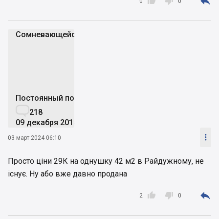



0
0
Cомневающейся2
C
Постоянный пользователь

218
09 декабря 2015

03 март 2024 06:10
Просто ціни 29К на однушку 42 м2 в Райдужному, не
існує. Ну або вже давно продана



2
0