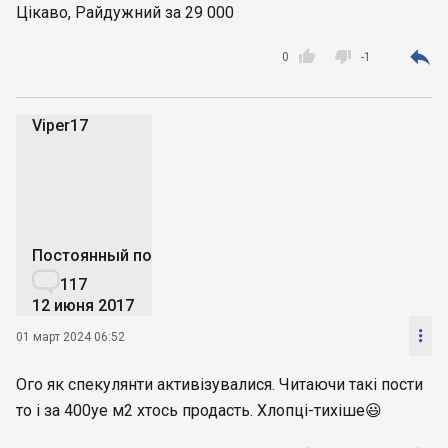
Это минимальные ценники по данных ЖК, но
Цікаво, Райдужний за 29 000
при этом за аналоги есть и 60-70 тысяч хотелки.
Получается, инвесторы проживая в будущем в



0
-1
одном ЖК, в данный момент находятся на
разных планетах.
Viper17
V
Постоянный пользователь

117
12 июня 2017

01 март 2024 06:52
Ого як спекулянти активізувалися. Читаючи такі пости
то і за 400уе м2 хтось продасть. Хлопці-тихіше😃