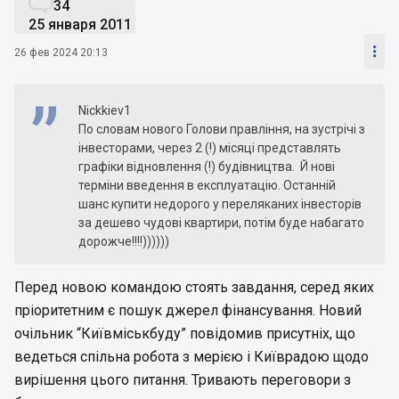

34
25 января 2011

26 фев 2024 20:13
Nickkiev1
По словам нового Голови правління, на зустрічі з
інвесторами, через 2 (!) місяці представлять
графіки відновлення (!) будівництва. Й нові
терміни введення в експлуатацію. Останній
шанс купити недорого у переляканих інвесторів
за дешево чудові квартири, потім буде набагато
дорожче!!!!))))))
Перед новою командою стоять завдання, серед яких
пріоритетним є пошук джерел фінансування. Новий
очільник “Київміськбуду” повідомив присутніх, що
ведеться спільна робота з мерією і Київрадою щодо
вирішення цього питання. Тривають переговори з