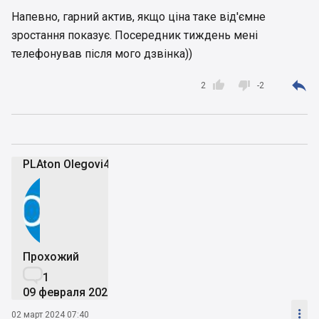
Напевно, гарний актив, якщо ціна таке від'ємне
зростання показує. Посередник тиждень мені
телефонував після мого дзвінка))



2
-2
PLAton Olegovi4
Прохожий

1
09 февраля 2024

02 март 2024 07:40