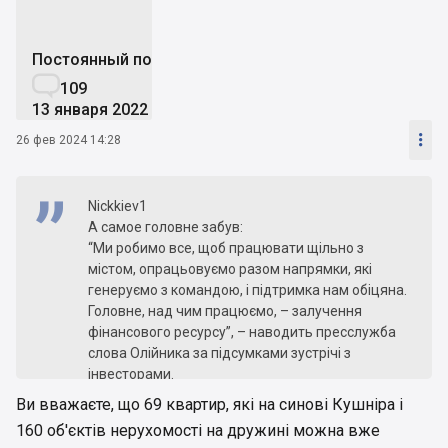
Постоянный пользователь

109
13 января 2022

26 фев 2024 14:28
Nickkiev1
А самое головне забув:
“Ми робимо все, щоб працювати щільно з
містом, опрацьовуємо разом напрямки, які
генеруємо з командою, і підтримка нам обіцяна.
Головне, над чим працюємо, – залучення
фінансового ресурсу”, – наводить пресслужба
слова Олійника за підсумками зустрічі з
інвесторами.
Фінансовий ресурс повністю відсутній:) Який же
Ви вважаєте, що 69 квартир, які на синові Кушніра і
план добудови буде, якщо гроші всі були
160 об'єктів нерухомості на дружині можна вже
витрачені ще до війни) Усі в чергу за