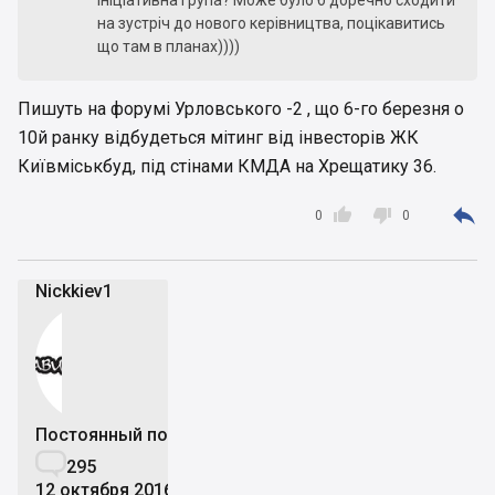
ініціативна група? Може було б доречно сходити
на зустріч до нового керівництва, поцікавитись
що там в планах))))
Пишуть на форумі Урловського -2 , що 6-го березня о
10й ранку відбудеться мітинг від інвесторів ЖК
Київміськбуд, під стінами КМДА на Хрещатику 36.



0
0
Nickkiev1
Постоянный пользователь

295
12 октября 2016