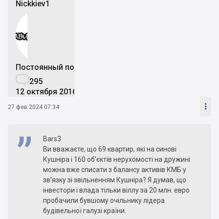
Nickkiev1
Постоянный пользователь

295
12 октября 2016

27 фев 2024 07:34
Bars3
Ви вважаєте, що 69 квартир, які на синові
Кушніра і 160 об'єктів нерухомості на дружині
можна вже списати з балансу активів КМБ у
зв'язку зі звільненням Кушніра? Я думав, що
інвестори і влада тільки віллу за 20 млн. евро
пробачили бувшому очільнику лідера
будівельної галузі країни.