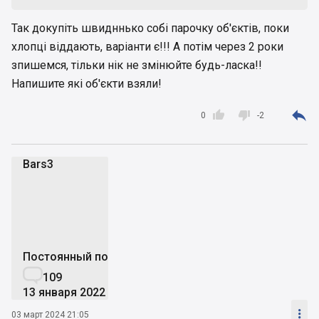
Так докупіть швидннько собі парочку об'єктів, поки
хлопці віддають, варіанти є!!! А потім через 2 роки
зпишемся, тільки нік не змінюйте будь-ласка!!
Напишите які об'єкти взяли!



0
-2
Bars3
B
Постоянный пользователь

109
13 января 2022

03 март 2024 21:05