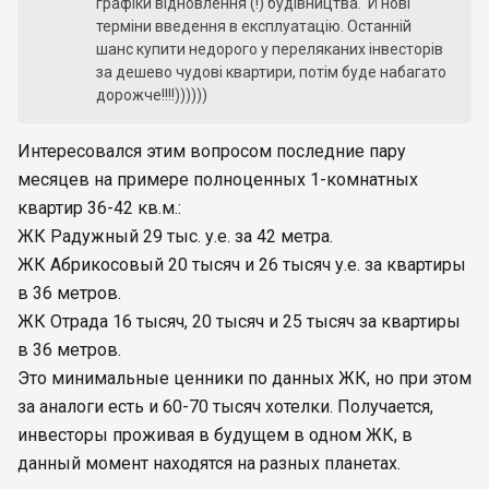
графіки відновлення (!) будівництва. Й нові
терміни введення в експлуатацію. Останній
шанс купити недорого у переляканих інвесторів
за дешево чудові квартири, потім буде набагато
дорожче!!!!))))))
Интересовался этим вопросом последние пару
месяцев на примере полноценных 1-комнатных
квартир 36-42 кв.м.:
ЖК Радужный 29 тыс. у.е. за 42 метра.
ЖК Абрикосовый 20 тысяч и 26 тысяч у.е. за квартиры
в 36 метров.
ЖК Отрада 16 тысяч, 20 тысяч и 25 тысяч за квартиры
в 36 метров.
Это минимальные ценники по данных ЖК, но при этом
за аналоги есть и 60-70 тысяч хотелки. Получается,
инвесторы проживая в будущем в одном ЖК, в
данный момент находятся на разных планетах.