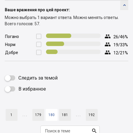

Ваше враження про цей проект:
Можно выбрать 1 вариант ответа.
Можно менять ответы.
Всего голосов: 57.

Погано

26/46%

Норм

19/33%

Добре

12/21%
Следить за темой
В избранное

1
. . .
179
180
181
. . .
192
