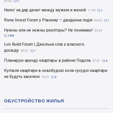
03.05

1
Налог на дар денег между мужем и женой
11.04

1
Rivne Invest Forum у Рівному — дводенна подія
04.03

1
Нужны или не нужны риэлторы? Не понимаю!
03.02

1 503
Lviv Build Forum | Декілька слів з власного
досвіду
30.01

1
Планирую аренду квартиры в районе Подола
27.01

4
Купівля квартири в новобудові коли сусудні квартири
не будуть заселені
16.01

2
ОБУСТРОЙСТВО ЖИЛЬЯ