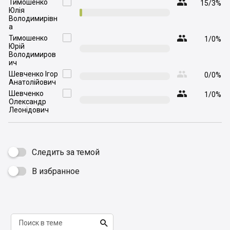

Тимошенко

15/3%
Юлія
Володимирівн
а

Тимошенко

1/0%
Юрій
Володимиров
ич

Шевченко Ігор

0/0%
Анатолійович

Шевченко

1/0%
Олександр
Леонідович
Следить за темой
В избранное

