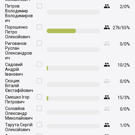

Петров

2/0%
Володимир
Володимиров
ич

Порошенко

276/55%
Петро
Олексійович

Ригованов

0/0%
Руслан
Олександров
ич

Садовий

10/2%
Андрій
Іванович

Скоцик

0/0%
Віталій
Євстафійович

Смешко Ігор

15/3%
Петрович

Соловйов

0/0%
Олександр
Миколайович

Тарута Сергій

1/0%
Олексійович