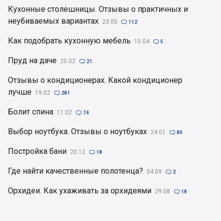
Кухонные столешницы. Отзывы о практичных и
неубиваемых вариантах
23.05

112
Как подобрать кухонную мебель
15.04

5
Пруд на даче
20.02

21
Отзывы о кондиционерах. Какой кондиционер
лучше
19.02

281
Болит спина
11.02

74
Выбор ноутбука. Отзывы о ноутбуках
24.01

80
Постройка бани
20.12

18
Где найти качественные полотенца?
04.09

2
Орхидеи. Как ухаживать за орхидеями
29.08

18