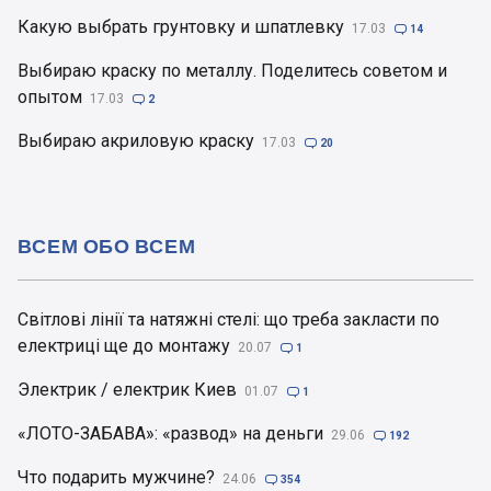
Какую выбрать грунтовку и шпатлевку
17.03

14
Выбираю краску по металлу. Поделитесь советом и
опытом
17.03

2
Выбираю акриловую краску
17.03

20
ВСЕМ ОБО ВСЕМ
Світлові лінії та натяжні стелі: що треба закласти по
електриці ще до монтажу
20.07

1
Электрик / електрик Киев
01.07

1
«ЛОТО-ЗАБАВА»: «развод» на деньги
29.06

192
Что подарить мужчине?
24.06

354