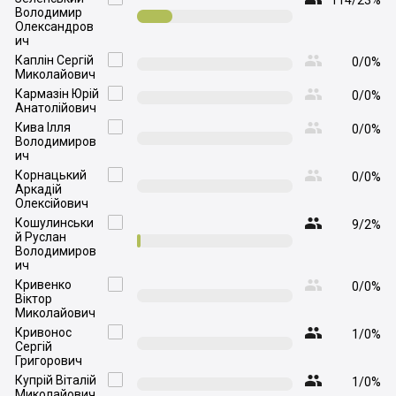
114/23%
Володимир
Олександров
ич

Каплін Сергій

0/0%
Миколайович

Кармазін Юрій

0/0%
Анатолійович

Кива Ілля

0/0%
Володимиров
ич

Корнацький

0/0%
Аркадій
Олексійович

Кошулинськи

9/2%
й Руслан
Володимиров
ич

Кривенко

0/0%
Віктор
Миколайович

Кривонос

1/0%
Сергій
Григорович

Купрій Віталій

1/0%
Миколайович