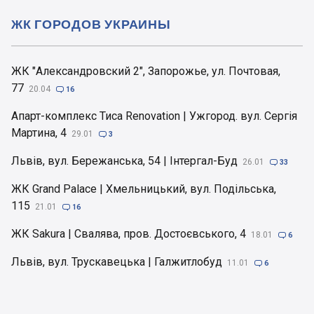
ЖК ГОРОДОВ УКРАИНЫ
ЖК "Александровский 2", Запорожье, ул. Почтовая,
77
20.04

16
Апарт-комплекс Тиса Renovation | Ужгород. вул. Сергія
Мартина, 4
29.01

3
Львів, вул. Бережанська, 54 | Інтергал-Буд
26.01

33
ЖК Grand Palace | Хмельницький, вул. Подільська,
115
21.01

16
ЖК Sakura | Свалява, пров. Достоєвського, 4
18.01

6
Львів, вул. Трускавецька | Галжитлобуд
11.01

6