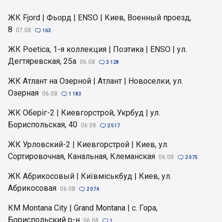
ЖК Fjord | Фьорд | ENSO | Киев, Военный проезд,
8
07.08

163
ЖК Poetica, 1-я коллекция | Поэтика | ENSO | ул.
Дегтяревская, 25а
06.08

3 128
ЖК Атлант на Озерной | Атлант | Новоселки, ул.
Озерная
06.08

1 183
ЖК Оберіг-2 | Киевгорстрой, Укрбуд | ул.
Бориспольская, 40
06.08

2 517
ЖК Урловский-2 | Киевгорстрой | Киев, ул.
Сортировочная, Канальная, Клеманская
06.08

2 075
ЖК Абрикосовый | Київміськбуд | Киев, ул.
Абрикосовая
06.08

2 074
КМ Montana City | Grand Montana | с. Гора,
Бориспольский р-н
06.08

1