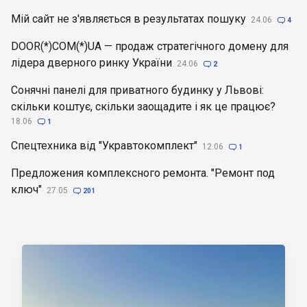
Мій сайт не з'являється в результатах пошуку
24.06

4
DOOR(*)COM(*)UA — продаж стратегічного домену для
лідера дверного ринку України
24.06

2
Сонячні панелі для приватного будинку у Львові:
скільки коштує, скільки заощадите і як це працює?
18.06

1
Спецтехника від "Укравтокомплект"
12.06

1
Предложения комплексного ремонта. "Ремонт под
ключ"
27.05

201