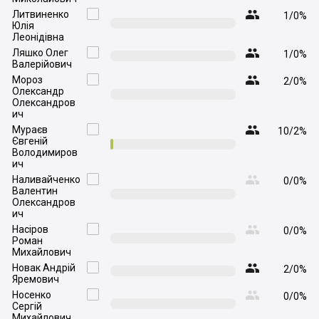

Литвиненко

1/0%
Юлія
Леонідівна

Ляшко Олег

1/0%
Валерійович

Мороз

2/0%
Олександр
Олександров
ич

Мураєв

10/2%
Євгеній
Володимиров
ич

Наливайченко

0/0%
Валентин
Олександров
ич

Насіров

0/0%
Роман
Михайлович

Новак Андрій

2/0%
Яремович

Носенко

0/0%
Сергій
Михайлович