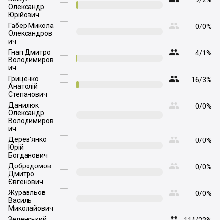
9/2%
Олександр
Юрійович

Габер Микола

0/0%
Олександров
ич

Гнап Дмитро

4/1%
Володимиров
ич

Гриценко

16/3%
Анатолій
Степанович

Данилюк

0/0%
Олександр
Володимиров
ич

Дерев'янко

0/0%
Юрій
Богданович

Добродомов

0/0%
Дмитро
Євгенович

Журавльов

0/0%
Василь
Миколайович

Зеленський
