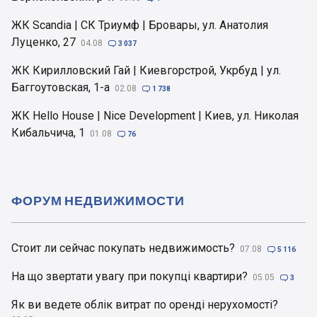
ЖК Scandia | СК Триумф | Бровары, ул. Анатолия
Луценко, 27
04.08

3 037
ЖК Кирилловский Гай | Киевгорстрой, Укрбуд | ул.
Баггоутовская, 1-а
02.08

1 738
ЖК Hello House | Nice Development | Киев, ул. Николая
Кибальчича, 1
01.08

76
ФОРУМ НЕДВИЖИМОСТИ
Стоит ли сейчас покупать недвижимость?
07.08

5 116
На що звертати увагу при покупці квартири?
05.05

3
Як ви ведете облік витрат по оренді нерухомості?