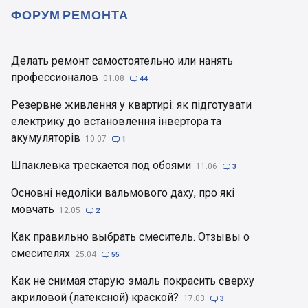
ФОРУМ РЕМОНТА
Делать ремонт самостоятельно или нанять
профессионалов
01.08

44
Резервне живлення у квартирі: як підготувати
електрику до встановлення інвертора та
акумуляторів
10.07

1
Шпаклевка трескается под обоями
11.06

3
Основні недоліки вальмового даху, про які
мовчать
12.05

2
Как правильно выбрать смеситель. Отзывы о
смесителях
25.04

55
Как не снимая старую эмаль покрасить сверху
акриловой (латексной) краской?
17.03

3