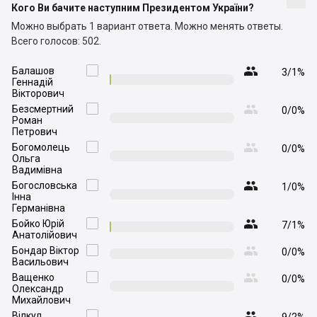
Кого Ви бачите наступним Президентом України?
Можно выбрать 1 вариант ответа.
Можно менять ответы.
Всего голосов: 502.

Балашов

3/1%
Геннадій
Вікторович

Безсмертний

0/0%
Роман
Петрович

Богомолець

0/0%
Ольга
Вадимівна

Богословська

1/0%
Інна
Германівна

Бойко Юрій

7/1%
Анатолійович

Бондар Віктор

0/0%
Васильович

Ващенко

0/0%
Олександр
Михайлович

Вілкул
