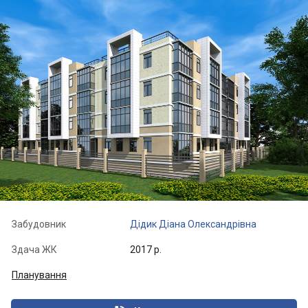
Забудовник
Дідик Діана Олександрівна
Здача ЖК
2017 р.
Планування