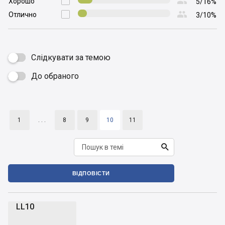

Хорошо

5/16%

Отлично

3/10%
Слідкувати за темою
До обраного

1
. . .
8
9
10
11

ВІДПОВІСТИ
LL10
L