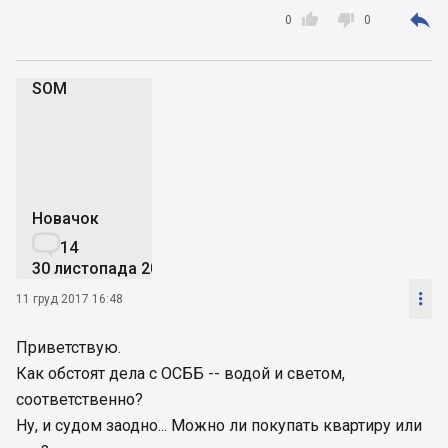



0
0
SOM
S
Новачок

14
30 листопада 2007

11 груд 2017 16:48
Приветствую.
Как обстоят дела с ОСББ -- водой и светом,
соответственно?
Ну, и судом заодно... Можно ли покупать квартиру или