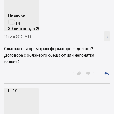
Новачок

14
30 листопада 2007

11 груд 2017 19:31
Слышал о втором трансформаторе -- делают?
Договора с облэнерго обещают или непонятка
полная?



0
0
LL10
L