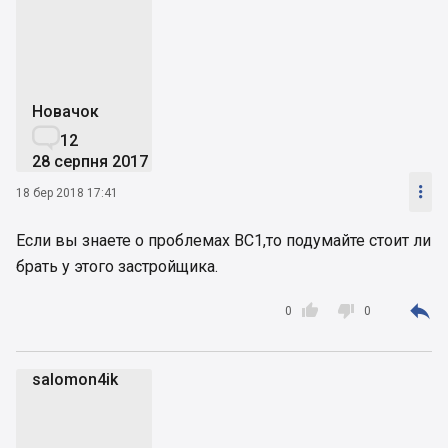
s
Новачок

12
28 серпня 2017

18 бер 2018 17:41
Если вы знаете о проблемах ВС1,то подумайте стоит ли
брать у этого застройщика.



0
0
salomon4ik
s