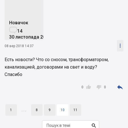
Новачок

14
30 листопада 2007

08 вер 2018 14:37
Есть новости? Что со сносом, трансформатором,
канализацией, договорами на свет и воду?
Спасибо



0
0
1
. . .
8
9
10
11
