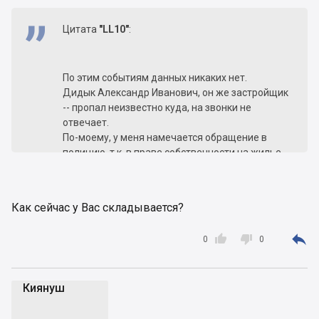
Цитата
"LL10"
:
По этим событиям данных никаких нет.
Дидык Александр Иванович, он же застройщик
-- пропал неизвестно куда, на звонки не
отвечает.
По-моему, у меня намечается обращение в
полицию, т.к. в праве собственности на жилье
мне отказывают.
Как сейчас у Вас складывается?



0
0
Киянуш
К