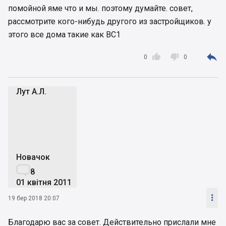
помойной яме что и мы. поэтому думайте. совет,
рассмотрите кого-нибудь другого из застройщиков. у
этого все дома такие как ВС1



0
0
Лут А.Л.
ЛА
Новачок

8
01 квітня 2011

19 бер 2018 20:07
Благодарю вас за совет. Действительно прислали мне