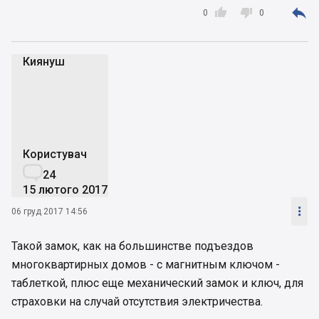



0
0
Киянуш
К
Користувач

24
15 лютого 2017

06 груд 2017 14:56
Такой замок, как на большинстве подъездов
многоквартирных домов - с магнитным ключом -
таблеткой, плюс еще механический замок и ключ, для
страховки на случай отсутствия электричества.