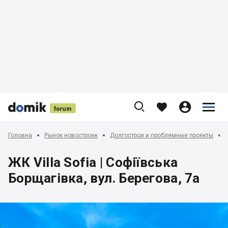











Головна
Рынок новостроек
Долгострои и проблемные проекты
ЖК Villa Sofia | Софіївська
Борщагівка, вул. Берегова, 7а