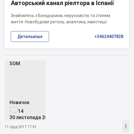
Авторський канал ріелтора в Іспанії
Знайомтесь з Бенідормом, нерухомістю та стилем
життя. Новобудови регіону, аналітика, інвестиції
Детальніше
+34624407828
SOM
S
Новачок

14
30 листопада 2007

11 груд 2017 17:51