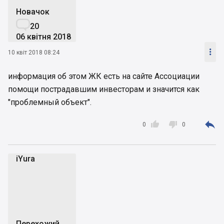
Новачок

20
06 квітня 2018

10 квіт 2018 08:24
информация об этом ЖК есть на сайте Ассоциации
помощи пострадавшим инвесторам и значится как
"проблемный объект".



0
0
iYura
i
Перехожий