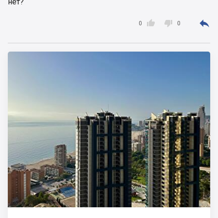
нет?



0
0