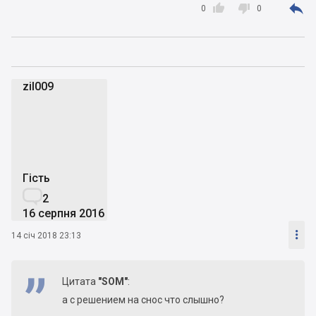



0
0
zil009
z
Гість

2
16 серпня 2016

14 січ 2018 23:13
Цитата
"SOM"
:
а с решением на снос что слышно?