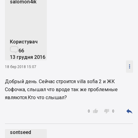
salomon4ik
s
Користувач

66
13 грудня 2016

18 бер 2018 15:07
Добрый день. Сейчас строится villa sofia 2 и ЖК
Софочка, слышал что вроде так же проблемные
являются.Кто что слышал?



0
0
sontseed