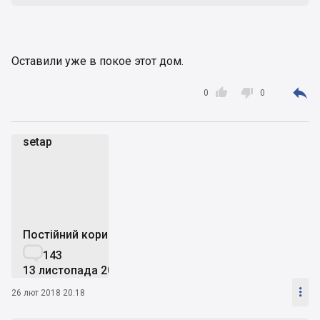
Оставили уже в покое этот дом.



0
0
setap
s
Постійний користувач

143
13 листопада 2013

26 лют 2018 20:18