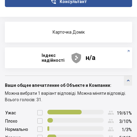

Консультант
Карточка Домік





Індекс
н/а
надійності

Ваше общее впечатление об Объекте и Компании:
Можна вибрати 1 варіант відповіді.
Можна міняти відповіді.
Всього голосів: 31.

Ужас

19/61%

Плохо

3/10%

Нормально

1/3%