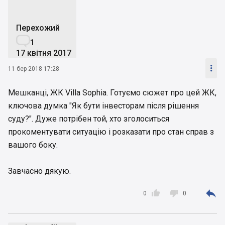
Перехожий

1
17 квітня 2017

11 бер 2018 17:28
Мешканці, ЖК Villa Sophia. Готуємо сюжет про цей ЖК,
ключова думка "Як бути інвесторам після рішення
суду?". Дуже потрібен той, хто зголоситься
прокоментувати ситуацію і розказати про стан справ з
вашого боку.
Завчасно дякую.



0
0