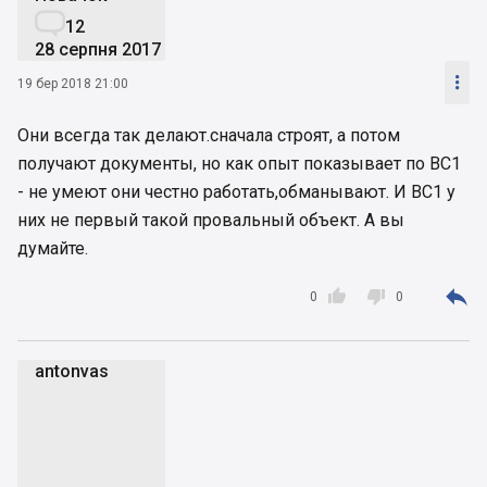

12
28 серпня 2017

19 бер 2018 21:00
Они всегда так делают.сначала строят, а потом
получают документы, но как опыт показывает по ВС1
- не умеют они честно работать,обманывают. И ВС1 у
них не первый такой провальный объект. А вы
думайте.



0
0
antonvas
a