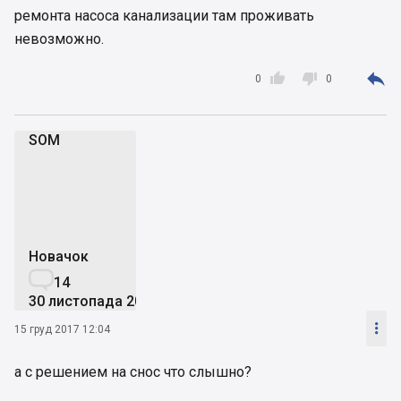
ремонта насоса канализации там проживать
невозможно.



0
0
SOM
S
Новачок

14
30 листопада 2007

15 груд 2017 12:04
а с решением на снос что слышно?