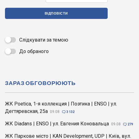
ВІДПОВІСТИ
Слідкувати за темою
До обраного

ЗАРАЗ ОБГОВОРЮЮТЬ
ЖК Poetica, 1-я коллекция | Поэтика | ENSO | ул.
Дегтяревская, 25а
09.08

3 132
ЖК Diadans | ENSO | ул. Евгения Коновальца
09.08

279
ЖК Паркове місто | KAN Development, UDP | Київ, вул.