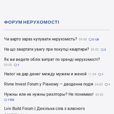
ФОРУМ НЕРУХОМОСТІ
Чи варто зараз купувати нерухомість?
09.08

5 120
На що звертати увагу при покупці квартири?
05.05

3
Як ви ведете облік витрат по оренді нерухомості?
03.05

1
Налог на дар денег между мужем и женой
11.04

1
Rivne Invest Forum у Рівному — дводенна подія
04.03

1
Нужны или не нужны риэлторы? Не понимаю!
03.02

1 503
Lviv Build Forum | Декілька слів з власного