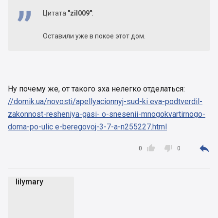
Цитата
"zil009"
:
Оставили уже в покое этот дом.
Ну почему же, от такого эха нелегко отделаться:
//domik.ua/novosti/apellyacionnyj-sud-ki eva-podtverdil-
zakonnost-resheniya-gasi- o-snesenii-mnogokvartirnogo-
doma-po-ulic e-beregovoj-3-7-a-n255227.html



0
0
lilymary
l