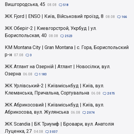
Вишгородська, 45
08.08

518
ЖК Fjord | ENSO | Київ, Військовий проїзд, 8
08.08

166
ЖК Оберіг-2 | Киевгорстрой, Укрбуд | ул.
Бориспольская, 40
08.08

2 523
КМ Montana City | Gran Montana | с. Гора, Бориспольский
р-н
07.08

3
ЖК Атлант на Озерній | Атлант | Новосілки, вул.
Озерна
06.08

1 183
ЖК Урлівський-2 | Київміськбуд | Київ, вул.
Клеманська, Причальна, Сортувальна
06.08

2 075
ЖК Абрикосовий | Київміськбуд | Київ, вул.
Абрикосова, вул. Жулянська
06.08

2 074
ЖК Scandia | БК Триумф | Бровари, вул. Анатолія
Луценка, 27
04.08

3 037