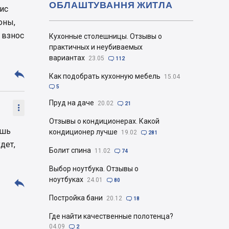
ОБЛАШТУВАННЯ ЖИТЛА
ис
оны,
 взнос
Кухонные столешницы. Отзывы о
практичных и неубиваемых
вариантах
23.05

112

Как подобрать кухонную мебель
15.04

5
Пруд на даче
20.02

21

Отзывы о кондиционерах. Какой
ешь
кондиционер лучше
19.02

281
дет,
Болит спина
11.02

74
Выбор ноутбука. Отзывы о
ноутбуках

24.01

80
Постройка бани
20.12

18
Где найти качественные полотенца?
04.09

2