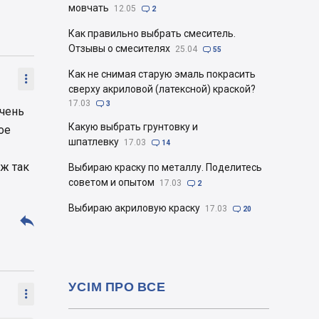
мовчать
12.05

2
Как правильно выбрать смеситель.
Отзывы о смесителях
25.04

55
Как не снимая старую эмаль покрасить

сверху акриловой (латексной) краской?
17.03

3
очень
Какую выбрать грунтовку и
ое
шпатлевку
17.03

14
 ж так
Выбираю краску по металлу. Поделитесь
советом и опытом
17.03

2
Выбираю акриловую краску
17.03

20

УСІМ ПРО ВСЕ
