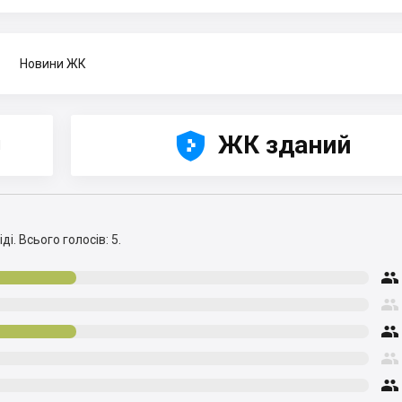
Новини ЖК





ЖК зданий
Н
ді.
Всього голосів: 5.




