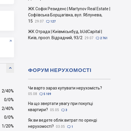
ЖК Софія Резиденс | Martynov Real Estate |
Софіївська Борщагівка, вул. Яблунева,
15
29.07

127
ЖК Отрада | Київміськбуд, bUdCapital |
Київ, просп. Відрадний, 93/2
29.07

2 761

ФОРУМ НЕРУХОМОСТІ
Чи варто зараз купувати нерухомість?
2/40%
05.08

5 109
0/0%
На що звертати увагу при покупці
2/40%
квартири?
05.05

3
0/0%
Як ви ведете облік витрат по оренді
1/20%
нерухомості?
03.05

1