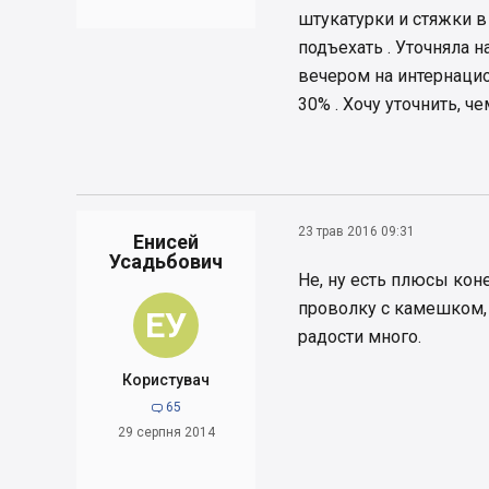
штукатурки и стяжки в
подъехать . Уточняла н
вечером на интернацио
30% . Хочу уточнить, ч
23 трав 2016 09:31
Енисей
Усадьбович
Не, ну есть плюсы кон
проволку с камешком,
ЕУ
радости много.
Користувач
65

29 серпня 2014