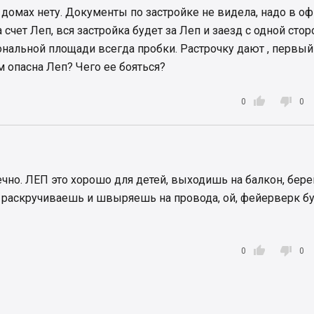
 домах нету. Документы по застройке не видела, надо в оф
а счет Леп, вся застройка будет за Леп и заезд с одной стор
нальной площади всегда пробки. Растрочку дают , первый
ем опасна Леп? Чего ее бояться?


0
0
ечно. ЛЕП это хорошо для детей, выходишь на балкон, бер
 раскручиваешь и швыряешь на провода, ой, фейерверк бу


0
0