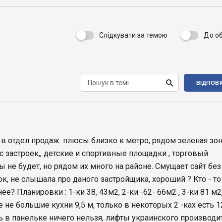
Слідкувати за темою
До о


ВІДПОВ
в отдел продаж: плюсы близко к метро, рядом зеленая зон
застроек,, детские и спортивные площадки , торговый
ы не будет, но рядом их много на районе. Смущает сайт без
, не слышала про даного застройщика, хороший ? Кто - то
ее? Планировки : 1-ки 38, 43м2, 2-ки -62- 66м2 , 3-ки 81 м2
 не большие кухни 9,5 м, только в некоторых 2 -ках есть 1
ь в панельке ничего нельзя, лифты украинского производит