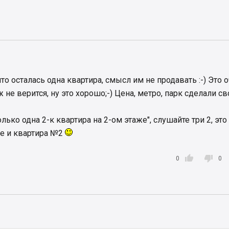
что осталась одна квартира, смысл им не продавать :-) Это 
ж не верится, ну это хорошо;-) Цена, метро, парк сделали св
лько одна 2-к квартира на 2-ом этаже", слушайте три 2, это
е и квартира №2


0
0