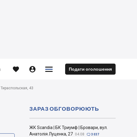





Подати оголошення
м
. Тираспольская, 43
ЗАРАЗ ОБГОВОРЮЮТЬ
ЖК Scandia | БК Триумф | Бровари, вул.
Анатолія Луценка, 27
04.08

3 037