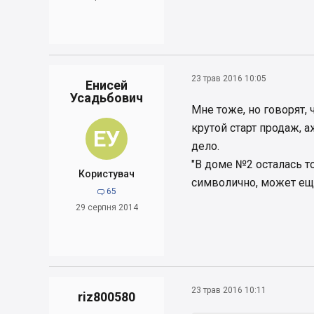
23 трав 2016 10:05
Енисей
Усадьбович
Мне тоже, но говорят, 
крутой старт продаж, а
ЕУ
дело.
"В доме №2 осталась то
Користувач
символично, может ещ
65

29 серпня 2014
23 трав 2016 10:11
riz800580