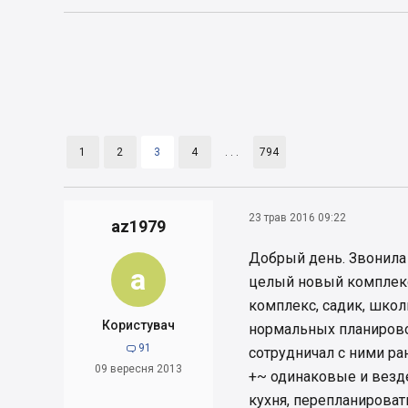
1
2
3
4
. . .
794
23 трав 2016 09:22
az1979
Добрый день. Звонила 
a
целый новый комплекс 
комплекс, садик, школ
Користувач
нормальных планировок
91

сотрудничал с ними ран
09 вересня 2013
+~ одинаковые и везде
кухня, перепланироват