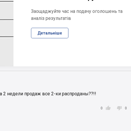
Заощаджуйте час на подачу оголошень та
аналіз результатів
Детальніше
за 2 недели продаж все 2-ки распроданы??!!


0
0