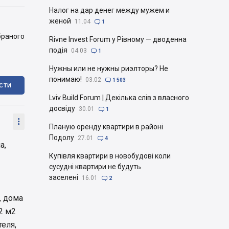
Налог на дар денег между мужем и
женой
11.04

1
браного
Rivne Invest Forum у Рівному — дводенна
подія
04.03

1
Нужны или не нужны риэлторы? Не
понимаю!
03.02

1 503
ІСТИ
Lviv Build Forum | Декілька слів з власного
досвіду
30.01

1

Планую оренду квартири в районі
Подолу
27.01

4
а,
Купівля квартири в новобудові коли
сусудні квартири не будуть
заселені
16.01

2
, дома
2 м2
еля,