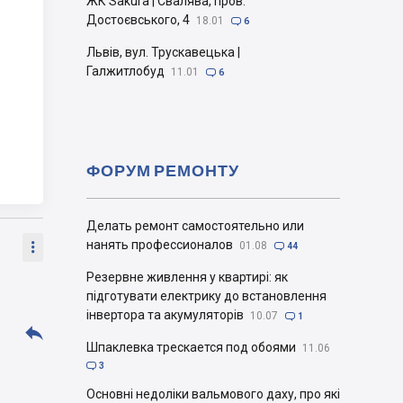
ЖК Sakura | Свалява, пров.
Достоєвського, 4
18.01

6
Львів, вул. Трускавецька |
Галжитлобуд
11.01

6
ФОРУМ РЕМОНТУ
Делать ремонт самостоятельно или
нанять профессионалов

01.08

44
Резервне живлення у квартирі: як
підготувати електрику до встановлення
інвертора та акумуляторів
10.07

1

Шпаклевка трескается под обоями
11.06

3
Основні недоліки вальмового даху, про які