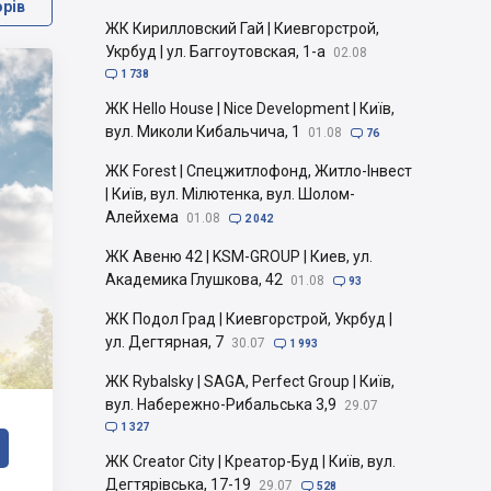
орів
ЖК Кирилловский Гай | Киевгорстрой,
Укрбуд | ул. Баггоутовская, 1-а
02.08

1 738
ЖК Hello House | Nice Development | Київ,
вул. Миколи Кибальчича, 1
01.08

76
ЖК Forest | Спецжитлофонд, Житло-Інвест
| Київ, вул. Мілютенка, вул. Шолом-
Алейхема
01.08

2 042
ЖК Авеню 42 | KSM-GROUP | Киев, ул.
Академика Глушкова, 42
01.08

93
ЖК Подол Град | Киевгорстрой, Укрбуд |
ул. Дегтярная, 7
30.07

1 993
ЖК Rybalsky | SAGA, Perfect Group | Київ,
вул. Набережно-Рибальська 3,9
29.07

1 327
ЖК Creator City | Креатор-Буд | Київ, вул.
Дегтярівська, 17-19
29.07

528