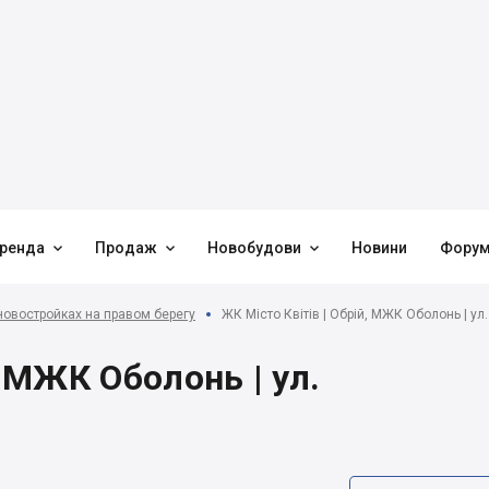



ренда
Продаж
Новобудови
Новини
Фору
новостройках на правом берегу
ЖК Місто Квітів | Обрій, МЖК Оболонь | ул
, МЖК Оболонь | ул.