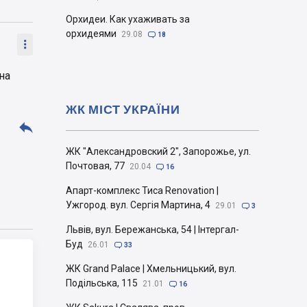
Орхидеи. Как ухаживать за
орхидеями
29.08

18

на
ЖК МІСТ УКРАЇНИ

ЖК "Александровский 2", Запорожье, ул.
Почтовая, 77
20.04

16
Апарт-комплекс Тиса Renovation |
Ужгород. вул. Сергія Мартина, 4
29.01

3
Львів, вул. Бережанська, 54 | Інтергал-
Буд
26.01

33
ЖК Grand Palace | Хмельницький, вул.
Подільська, 115
21.01

16