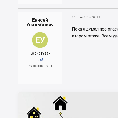
23 трав 2016 09:38
Енисей
Усадьбович
Пока я думал про опас
втором этаже. Всем уда
ЕУ
Користувач
65

29 серпня 2014