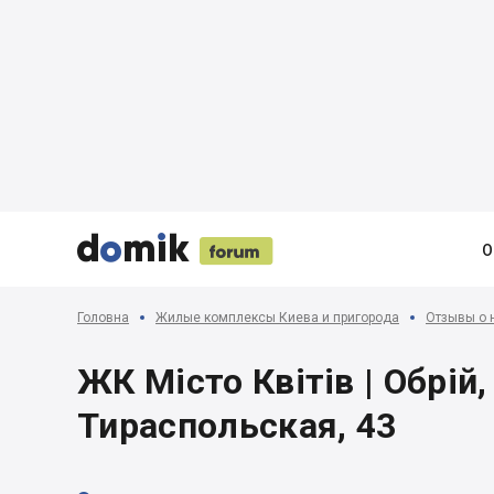





О
Головна
Жилые комплексы Киева и пригорода
Отзывы о 
ЖК Місто Квітів | Обрій
Тираспольская, 43